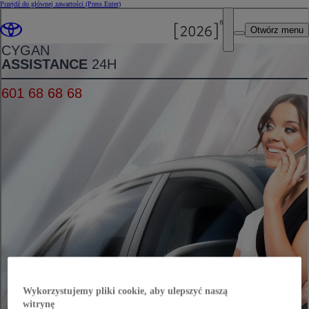
Przejdź do głównej zawartości
(Press Enter)
Otwórz menu
Wykorzystujemy pliki cookie, aby ulepszyć naszą
witrynę