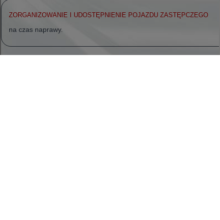
Samochody
Samochody
Samochody osobowe
Nowe Aygo X
Yaris
GR Yaris
Yaris Cross
Nowy Yaris Cross
Nowy Urban Cruiser
Corolla Hatchback
Corolla Sedan
Corolla TS Kombi
Nowa Corolla Cross
Toyota C-HR
Toyota C-HR Plug-in
Nowa Toyota C-HR+
Nowa Toyota bZ4X
Nowa Toyota bZ4X Touring
Camry
Prius
Mirai
Nowy RAV4
Land Cruiser
Nowy GR GT
Samochody dostawcze