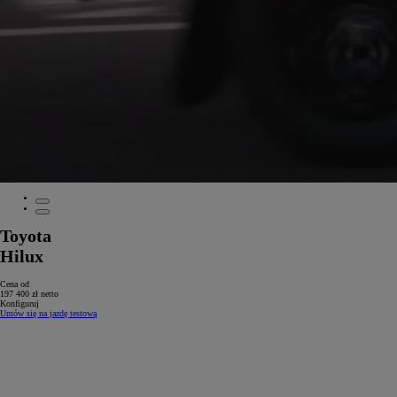
Toyota
Hilux
Cena od
197 400 zł netto
Konfiguruj
Umów się na jazdę testową