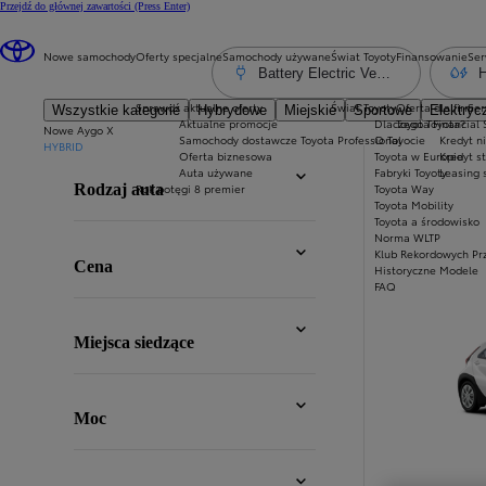
Przejdź do głównej zawartości
(Press Enter)
Nowe samochody
Oferty specjalne
Samochody używane
Świat Toyoty
Finansowanie
Ser
Battery Electric Vehicle
H
Sprawdź aktualne oferty
Świat Toyoty
Oferta dla firm
Ser
Wszystkie kategorie
Hybrydowe
Miejskie
Sportowe
Elektryc
Aktualne promocje
Dlaczego Toyota?
Toyota Financial 
Nowe Aygo X
Samochody dostawcze Toyota Professional
O Toyocie
Kredyt n
HYBRID
Oferta biznesowa
Toyota w Europie
Kredyt s
Filtry
:
Auta używane
Fabryki Toyoty
Leasing 
Rok potęgi 8 premier
Toyota Way
Rodzaj auta
Toyota Mobility
Toyota a środowisko
Norma WLTP
Filtry
:
Klub Rekordowych Pr
Cena
Historyczne Modele
FAQ
Filtry
:
Miejsca siedzące
Filtry
:
Moc
Filtry
: