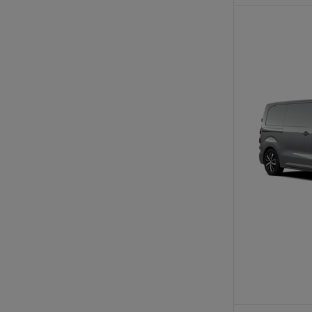
Od
105 300 zł
Corolla Hatchback
HYBRID