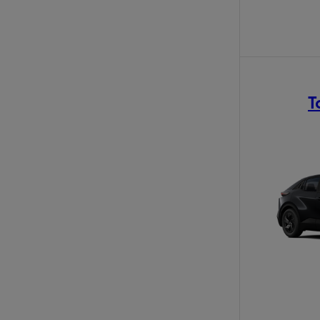
T
Od
81 900 zł
Yaris Cross
HYBRID