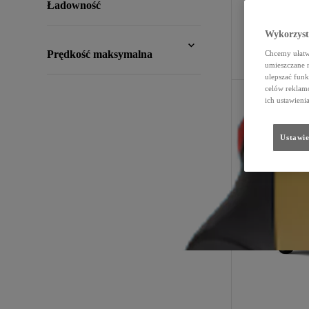
Ładowność
Wykorzystu
Filtry
:
Prędkość maksymalna
Chcemy ułatwi
umieszczane 
ulepszać funk
celów reklamo
ich ustawieni
Ustawie