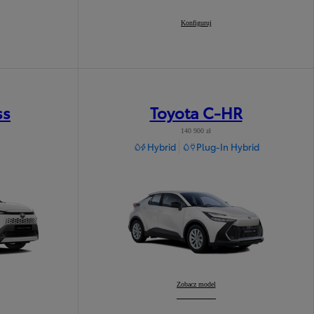
Corolla Sedan
Konfiguruj
:
ss
Toyota C-HR
140 900 zł
Hybrid
Plug-In Hybrid
Toyota C-HR
Zobacz model
: