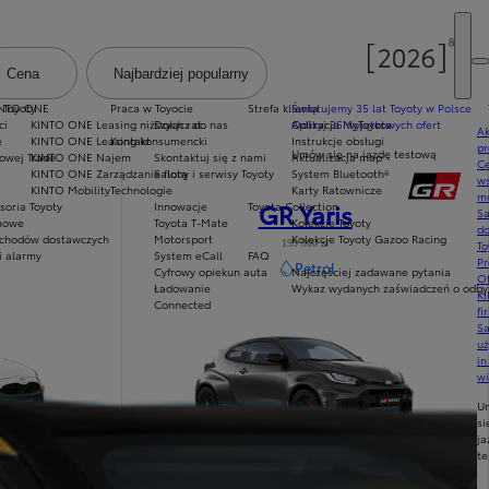
Cena
Najbardziej popularny
Dodaj filtr
 Toyoty
INTO ONE
Praca w Toyocie
Strefa klienta
Świętujemy 35 lat Toyoty w Polsce
ci
KINTO ONE Leasing niższych rat
Dołącz do nas
Odkryj 35 wyjątkowych ofert
Aplikacja MyToyota
Ak
e
KINTO ONE Leasing konsumencki
Kontakt
Instrukcje obsługi
pr
Umów się na jazdę testową
owej Trade
KINTO ONE Najem
Skontaktuj się z nami
Aktualizacja map
Ce
KINTO ONE Zarządzanie flotą
Salony i serwisy Toyoty
System Bluetooth®
ws
KINTO Mobility
Technologie
Karty Ratownicze
mo
GR Yaris
soria Toyoty
Innowacje
Toyota Collection
S
imowe
Toyota T-Mate
Kolekcje Toyoty
do
chodów dostawczych
Motorsport
Kolekcje Toyoty Gazoo Racing
199 900 zł
To
i alarmy
System eCall
FAQ
Pr
Petrol
Cyfrowy opiekun auta
Najczęściej zadawane pytania
Of
Ładowanie
Wykaz wydanych zaświadczeń o odbyt
KI
Connected
fi
S
u
in
w
U
si
ja
te
GR Yaris
Zobacz model
: