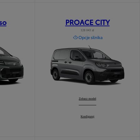
so
PROACE CITY
128 043 zł
Opcje silnika
PROACE CITY
Zobacz model
:
PROACE CITY
Konfiguruj
: