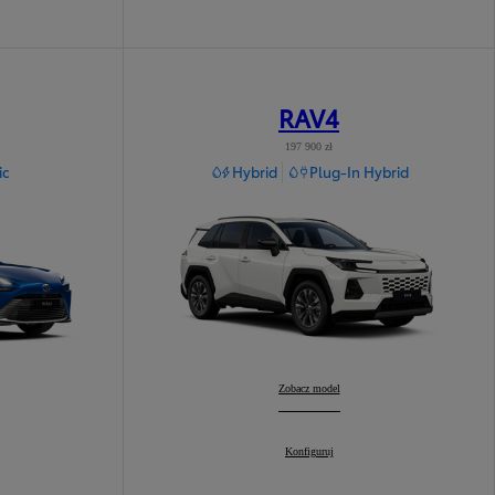
RAV4
197 900 zł
ic
Hybrid
Plug-In Hybrid
RAV4
Zobacz model
:
RAV4
Konfiguruj
: