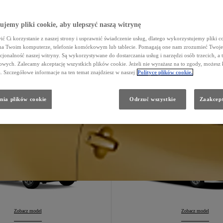
jemy pliki cookie, aby ulepszyć naszą witrynę
Aygo X
Konfiguruj
:
Yaris
Konfiguruj
:
ć Ci korzystanie z naszej strony i usprawnić świadczenie usług, dlatego wykorzystujemy pliki co
na Twoim komputerze, telefonie komórkowym lub tablecie. Pomagają one nam zrozumieć Twoje 
cjonalność naszej witryny. Są wykorzystywane do dostarczania usług i narzędzi osób trzecich, a 
wych. Zalecamy akceptację wszystkich plików cookie. Jeżeli nie wyrażasz na to zgody, możesz 
a. Szczegółowe informacje na ten temat znajdziesz w naszej
Polityce plików cookie.
Yaris Cross
Corolla Hatch
nia plików cookie
Odrzuć wszystkie
Zaakcept
110 900 zł
127 900 zł
Hybrid
Hybrid
Yaris Cross
Zobacz model
:
Corolla Hatchback
Zobacz model
: