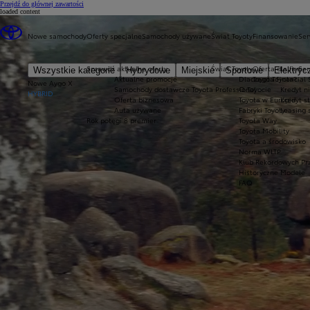
(Press Enter)
Przejdź do głównej zawartości
loaded content
Nowe samochody
Oferty specjalne
Samochody używane
Świat Toyoty
Finansowanie
Ser
Sprawdź aktualne oferty
Świat Toyoty
Oferta dla firm
Ser
Wszystkie kategorie
Hybrydowe
Miejskie
Sportowe
Elektryc
Aktualne promocje
Dlaczego Toyota?
Toyota Financial 
Nowe Aygo X
Samochody dostawcze Toyota Professional
O Toyocie
Kredyt n
HYBRID
Oferta biznesowa
Toyota w Europie
Kredyt s
Auta używane
Fabryki Toyoty
Leasing 
Rok potęgi 8 premier
Toyota Way
Toyota Mobility
Toyota a środowisko
Norma WLTP
Klub Rekordowych Pr
Historyczne Modele
FAQ