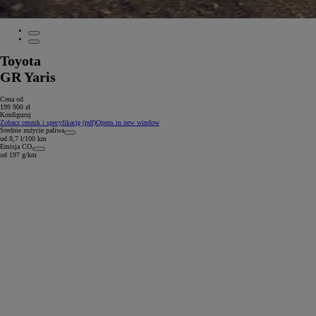
Toyota
GR Yaris
Cena od
199 900 zł
Konfiguruj
Zobacz cennik i specyfikację (pdf)
Opens in new window
Średnie zużycie paliwa
od 8,7 l/100 km
Emisja CO₂
od 197 g/km