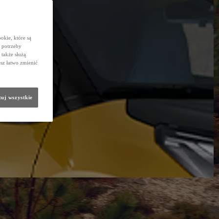
okie, które są
 potrzeby
 także służą
sz łatwo zmienić
uj wszystkie