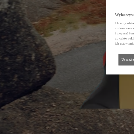
Wykorzystu
Chcemy ułatwi
umieszczane 
i ulepszać fu
do celów rekl
ich ustawieni
Ustawie