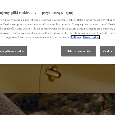
jemy pliki cookie, aby ulepszyć naszą witrynę
ć Ci korzystanie z naszej strony i usprawnić świadczenie usług, dlatego wykorzystujemy pliki co
na Twoim komputerze, telefonie komórkowym lub tablecie. Pomagają one nam zrozumieć Twoje
nkcjonalność naszej witryny. Są wykorzystywane do dostarczania usług i narzędzi osób trzecich, a
amowych. Zalecamy akceptację wszystkich plików cookie. Jeżeli nie wyrażasz na to zgody, może
a. Szczegółowe informacje na ten temat znajdziesz w naszej
Polityce plików cookie.
nia plików cookie
Odrzuć wszystkie
Zaakcept