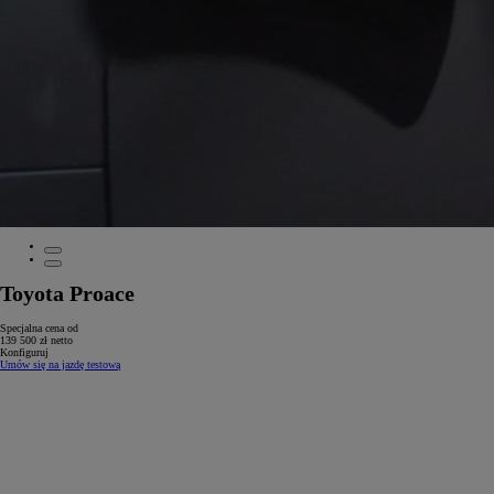
Toyota Proace
Specjalna cena od
139 500 zł netto
Konfiguruj
Umów się na jazdę testową