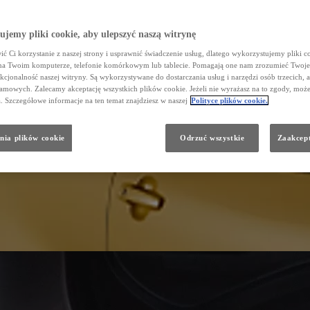
jemy pliki cookie, aby ulepszyć naszą witrynę
ć Ci korzystanie z naszej strony i usprawnić świadczenie usług, dlatego wykorzystujemy pliki co
na Twoim komputerze, telefonie komórkowym lub tablecie. Pomagają one nam zrozumieć Twoje
nkcjonalność naszej witryny. Są wykorzystywane do dostarczania usług i narzędzi osób trzecich, a
amowych. Zalecamy akceptację wszystkich plików cookie. Jeżeli nie wyrażasz na to zgody, może
a. Szczegółowe informacje na ten temat znajdziesz w naszej
Polityce plików cookie.
nia plików cookie
Odrzuć wszystkie
Zaakcept