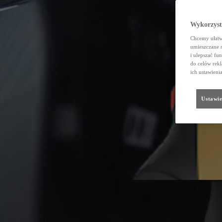
Wykorzystu
Chcemy ułatwi
umieszczane 
i ulepszać fu
do celów rekl
ich ustawieni
Ustawie