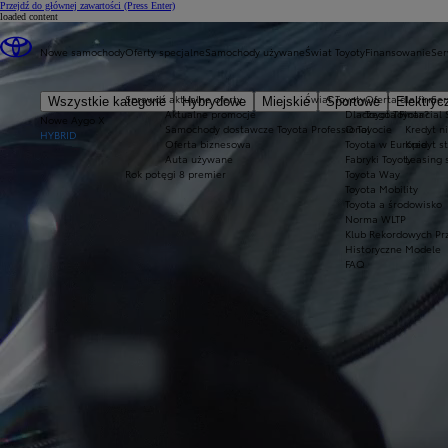
Przejdź do głównej zawartości
(Press Enter)
loaded content
Nowe samochody
Oferty specjalne
Samochody używane
Świat Toyoty
Finansowanie
Ser
Sprawdź aktualne oferty
Świat Toyoty
Oferta dla firm
Ser
Wszystkie kategorie
Hybrydowe
Miejskie
Sportowe
Elektryc
Aktualne promocje
Dlaczego Toyota?
Toyota Financial 
Nowe Aygo X
Samochody dostawcze Toyota Professional
O Toyocie
Kredyt n
HYBRID
Oferta biznesowa
Toyota w Europie
Kredyt s
Auta używane
Fabryki Toyoty
Leasing 
Rok potęgi 8 premier
Toyota Way
Toyota Mobility
Toyota a środowisko
Norma WLTP
Klub Rekordowych Pr
Historyczne Modele
FAQ