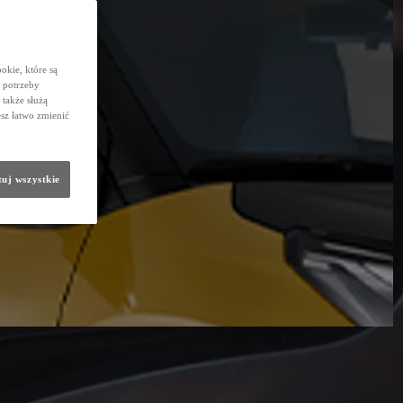
okie, które są
 potrzeby
 także służą
sz łatwo zmienić
uj wszystkie