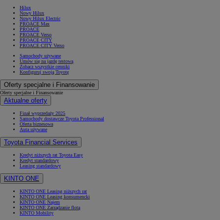
Hilux
Nowy Hilux
Nowy Hilux Electric
PROACE Max
PROACE
PROACE Verso
PROACE CITY
PROACE CITY Verso
Samochody używane
Umów się na jazdę testową
Zobacz wszystkie cenniki
Konfiguruj swoją Toyotę
Oferty specjalne i Finansowanie
Oferty specjalne i Finansowanie
Aktualne oferty
Finał wyprzedaży 2025
Samochody dostawcze Toyota Professional
Oferta biznesowa
Auta używane
Toyota Financial Services
Kredyt niższych rat Toyota Easy
Kredyt standardowy
Leasing standardowy
KINTO ONE
KINTO ONE Leasing niższych rat
KINTO ONE Leasing konsumencki
KINTO ONE Najem
KINTO ONE Zarządzanie flotą
KINTO Mobility