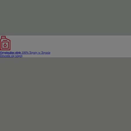
Oryginalne oleje
100% Toyoty w Toyocie
Dowiedz się więcej