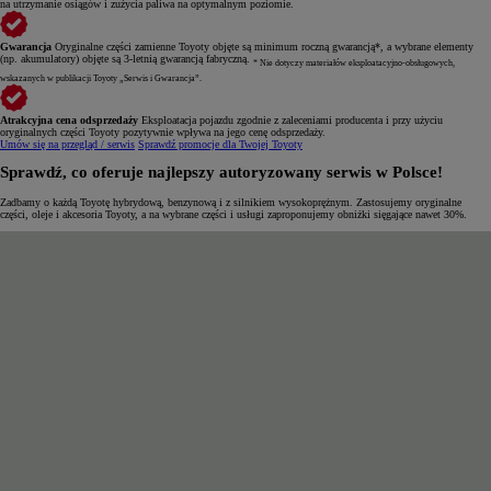
na utrzymanie osiągów i zużycia paliwa na optymalnym poziomie.
Gwarancja
Oryginalne części zamienne Toyoty objęte są minimum roczną gwarancją*, a wybrane elementy
(np. akumulatory) objęte są 3-letnią gwarancją fabryczną.
* Nie dotyczy materiałów eksploatacyjno-obsługowych,
wskazanych w publikacji Toyoty „Serwis i Gwarancja”.
Atrakcyjna cena odsprzedaży
Eksploatacja pojazdu zgodnie z zaleceniami producenta i przy użyciu
oryginalnych części Toyoty pozytywnie wpływa na jego cenę odsprzedaży.
Umów się na przegląd / serwis
Sprawdź promocje dla Twojej Toyoty
Sprawdź, co oferuje najlepszy autoryzowany serwis w Polsce!
Zadbamy o każdą Toyotę hybrydową, benzynową i z silnikiem wysokoprężnym. Zastosujemy oryginalne
części, oleje i akcesoria Toyoty, a na wybrane części i usługi zaproponujemy obniżki sięgające nawet 30%.