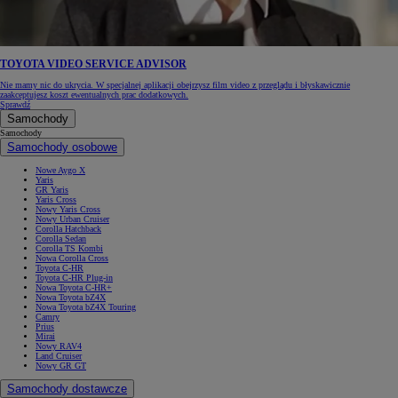
TOYOTA VIDEO SERVICE ADVISOR
Nie mamy nic do ukrycia. W specjalnej aplikacji obejrzysz film video z przeglądu i błyskawicznie
zaakceptujesz koszt ewentualnych prac dodatkowych.
Sprawdź
Samochody
Samochody
Samochody osobowe
Nowe Aygo X
Yaris
GR Yaris
Yaris Cross
Nowy Yaris Cross
Nowy Urban Cruiser
Corolla Hatchback
Corolla Sedan
Corolla TS Kombi
Nowa Corolla Cross
Toyota C-HR
Toyota C-HR Plug-in
Nowa Toyota C-HR+
Nowa Toyota bZ4X
Nowa Toyota bZ4X Touring
Camry
Prius
Mirai
Nowy RAV4
Land Cruiser
Nowy GR GT
Samochody dostawcze