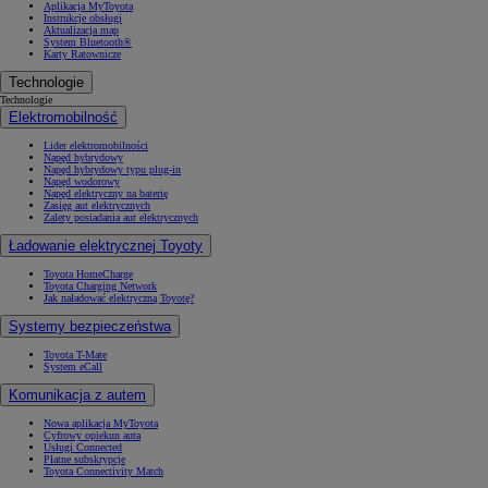
Aplikacja MyToyota
Instrukcje obsługi
Aktualizacja map
System Bluetooth®
Karty Ratownicze
Technologie
Technologie
Elektromobilność
Lider elektromobilności
Napęd hybrydowy
Napęd hybrydowy typu plug-in
Napęd wodorowy
Napęd elektryczny na baterię
Zasięg aut elektrycznych
Zalety posiadania aut elektrycznych
Ładowanie elektrycznej Toyoty
Toyota HomeCharge
Toyota Charging Network
Jak naładować elektryczną Toyotę?
Systemy bezpieczeństwa
Toyota T-Mate
System eCall
Komunikacja z autem
Nowa aplikacja MyToyota
Cyfrowy opiekun auta
Usługi Connected
Płatne subskrypcje
Toyota Connectivity Match