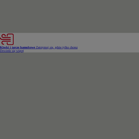
Klocki i tarcze hamulcowe
Zatrzymuj się, gdzie tylko chcesz
Dowiedz się więcej