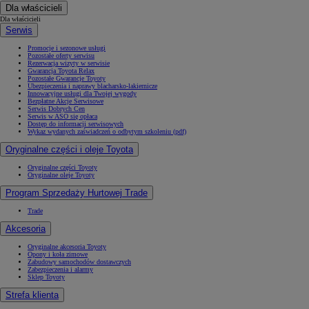
Dla właścicieli
Dla właścicieli
Serwis
Promocje i sezonowe usługi
Pozostałe oferty serwisu
Rezerwacja wizyty w serwisie
Gwarancja Toyota Relax
Pozostałe Gwarancje Toyoty
Ubezpieczenia i naprawy blacharsko-lakiernicze
Innowacyjne usługi dla Twojej wygody
Bezpłatne Akcje Serwisowe
Serwis Dobrych Cen
Serwis w ASO się opłaca
Dostęp do informacji serwisowych
Wykaz wydanych zaświadczeń o odbytym szkoleniu (pdf)
Oryginalne części i oleje Toyota
Oryginalne części Toyoty
Oryginalne oleje Toyoty
Program Sprzedaży Hurtowej Trade
Trade
Akcesoria
Oryginalne akcesoria Toyoty
Opony i koła zimowe
Zabudowy samochodów dostawczych
Zabezpieczenia i alarmy
Sklep Toyoty
Strefa klienta