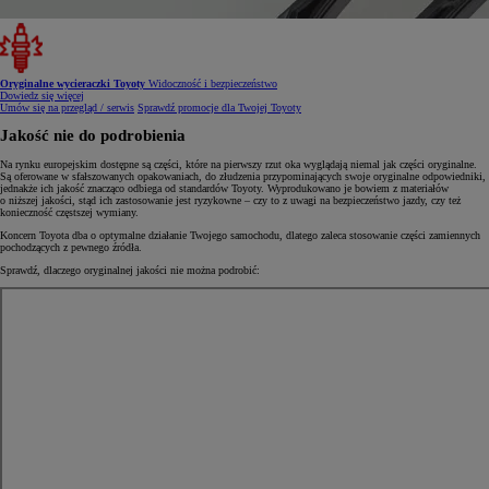
Oryginalne wycieraczki Toyoty
Widoczność i bezpieczeństwo
Dowiedz się więcej
Umów się na przegląd / serwis
Sprawdź promocje dla Twojej Toyoty
Jakość nie do podrobienia
Na rynku europejskim dostępne są części, które na pierwszy rzut oka wyglądają niemal jak części oryginalne.
Są oferowane w sfałszowanych opakowaniach, do złudzenia przypominających swoje oryginalne odpowiedniki,
jednakże ich jakość znacząco odbiega od standardów Toyoty. Wyprodukowano je bowiem z materiałów
o niższej jakości, stąd ich zastosowanie jest ryzykowne – czy to z uwagi na bezpieczeństwo jazdy, czy też
konieczność częstszej wymiany.
Koncern Toyota dba o optymalne działanie Twojego samochodu, dlatego zaleca stosowanie części zamiennych
pochodzących z pewnego źródła.
Sprawdź, dlaczego oryginalnej jakości nie można podrobić: