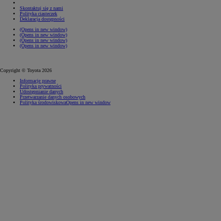
Skontaktuj się z nami
Polityka ciasteczek
Deklaracja dostępności
(Opens in new window)
(Opens in new window)
(Opens in new window)
(Opens in new window)
Copyright © Toyota 2026
Informacje prawne
Polityka prywatności
Udostępnianie danych
Przetwarzanie danych osobowych
Polityka środowiskowa
Opens in new window