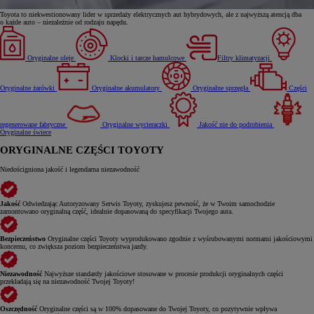
Toyota to niekwestionowany lider w sprzedaży elektrycznych aut hybrydowych, ale z najwyższą atencją dba
o każde auto – niezależnie od rodzaju napędu.
Oryginalne oleje
Klocki i tarcze hamulcowe
Filtry klimatyzacji
Oryginalne żarówki
Oryginalne akumulatory
Oryginalne sprzęgła
Części
regenerowane fabryczne
Oryginalne wycieraczki
Jakość nie do podrobienia
Oryginalne świece
ORYGINALNE CZĘŚCI TOYOTY
Niedościgniona jakość i legendarna niezawodność
Jakość
Odwiedzając Autoryzowany Serwis Toyoty, zyskujesz pewność, że w Twoim samochodzie
zamontowano oryginalną część, idealnie dopasowaną do specyfikacji Twojego auta.
Bezpieczeństwo
Oryginalne części Toyoty wyprodukowano zgodnie z wyśrubowanymi normami jakościowymi
koncernu, co zwiększa poziom bezpieczeństwa jazdy.
Niezawodność
Najwyższe standardy jakościowe stosowane w procesie produkcji oryginalnych części
przekładają się na niezawodność Twojej Toyoty!
Oszczędność
Oryginalne części są w 100% dopasowane do Twojej Toyoty, co pozytywnie wpływa