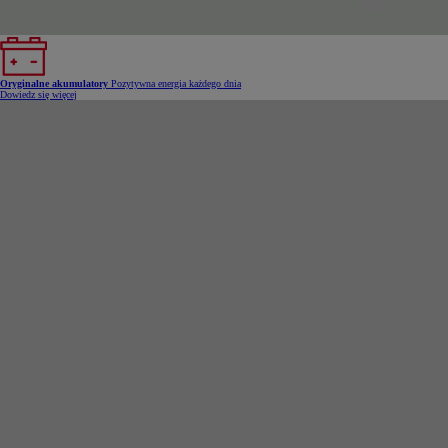
Oryginalne akumulatory
Pozytywna energia każdego dnia
Dowiedz się więcej