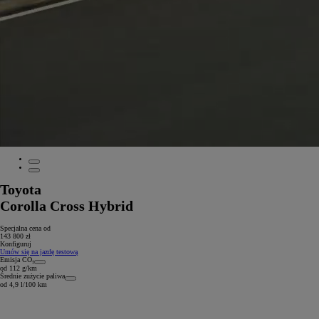
Toyota
Corolla Cross Hybrid
Specjalna cena od
143 800 zł
Konfiguruj
Umów się na jazdę testową
Emisja CO₂
od 112 g/km
Średnie zużycie paliwa
od 4,9 l/100 km