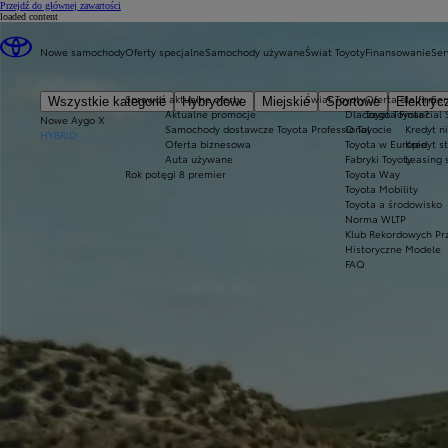
(Press Enter)
Przejdź do głównej zawartości
loaded content
Nowe samochody
Oferty specjalne
Samochody używane
Świat Toyoty
Finansowanie
Ser
Sprawdź aktualne oferty
Świat Toyoty
Oferta dla firm
Ser
Wszystkie kategorie
Hybrydowe
Miejskie
Sportowe
Elektryc
Aktualne promocje
Dlaczego Toyota?
Toyota Financial 
Nowe Aygo X
Samochody dostawcze Toyota Professional
O Toyocie
Kredyt n
HYBRID
Oferta biznesowa
Toyota w Europie
Kredyt s
Auta używane
Fabryki Toyoty
Leasing 
Rok potęgi 8 premier
Toyota Way
Toyota Mobility
Toyota a środowisko
Norma WLTP
Klub Rekordowych Pr
Historyczne Modele
FAQ