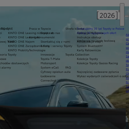
 Toyoty
INTO ONE
Praca w Toyocie
Strefa klienta
Świętujemy 35 lat Toyoty w Polsce
ci
KINTO ONE Leasing niższych rat
Dołącz do nas
Odkryj 35 wyjątkowych ofert
Aplikacja MyToyota
Ak
e
KINTO ONE Leasing konsumencki
Kontakt
Instrukcje obsługi
pr
Umów się na jazdę testową
owej Trade
KINTO ONE Najem
Skontaktuj się z nami
Aktualizacja map
Ce
KINTO ONE Zarządzanie flotą
Salony i serwisy Toyoty
System Bluetooth®
ws
KINTO Mobility
Technologie
Karty Ratownicze
mo
soria Toyoty
Innowacje
Toyota Collection
S
imowe
Toyota T-Mate
Kolekcje Toyoty
do
chodów dostawczych
Motorsport
Kolekcje Toyoty Gazoo Racing
To
i alarmy
System eCall
FAQ
Pr
Cyfrowy opiekun auta
Najczęściej zadawane pytania
Of
Ładowanie
Wykaz wydanych zaświadczeń o odbyt
KI
Connected
fi
S
u
U
si
ja
te