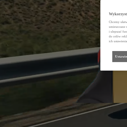
Wykorzystu
Chcemy ułatwi
umieszczane 
i ulepszać fu
do celów rekl
ich ustawieni
Ustawie