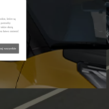
okie, które są
 potrzeby
 także służą
sz łatwo zmienić
uj wszystkie