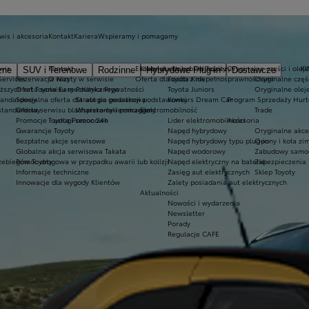
wis i akcesoria
Kontakt
Kariera
Wspieramy i pomagamy
wis
Kontakt
Ekobonus dla hybryd Toyoty
Kluby dla dzieci i młodzieży
Oryginalne części i oleje
K
zne
SUV i Terenowe
Rodzinne
Hybrydowe Plug-in
Dostawcze
Services
Rezerwacja wizyty w serwisie
O Nas
Oferta dla osób z niepełnosprawnościami
Toyota Kids
Oryginalne częś
iższych rat Toyota Easy
Oferta serwisu mechanicznego
Polityka Prywatności
Toyota Juniors
Oryginalne olej
tandardowy
Specjalna oferta dla aut po gwarancji podstawowej
Strategia podatkowa
Konkurs Dream Car
Program Sprzedaży Hurt
standardowy
Oferta serwisu blacharsko-lakierniczego
Wspieramy i pomagamy
Elektromobilność
Trade
Promocje i usługi sezonowe
Toyota Pomoc 24h
Lider elektromobilności
Akcesoria
Gwarancje Toyoty
Napęd hybrydowy
Oryginalne akce
Bezpłatne akcje serwisowe
Napęd hybrydowy typu plug-in
Opony i koła z
Globalna akcja serwisowa Takata
Napęd wodorowy
Zabudowy samo
zebiegów Toyoty
Pomoc drogowa w przypadku awarii lub kolizji
Napęd elektryczny na baterię
Zabezpieczenia 
Informacje techniczne
Zasięg aut elektrycznych
Sklep Toyoty
Innowacje dla wygody Klientów
Zalety posiadania aut elektrycznych
Aktualności
Nowości i wydarzenia
Newsletter
Porady
Regulacje CAFE