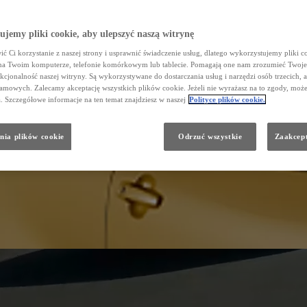
jemy pliki cookie, aby ulepszyć naszą witrynę
ć Ci korzystanie z naszej strony i usprawnić świadczenie usług, dlatego wykorzystujemy pliki co
na Twoim komputerze, telefonie komórkowym lub tablecie. Pomagają one nam zrozumieć Twoje
nkcjonalność naszej witryny. Są wykorzystywane do dostarczania usług i narzędzi osób trzecich, a
amowych. Zalecamy akceptację wszystkich plików cookie. Jeżeli nie wyrażasz na to zgody, może
a. Szczegółowe informacje na ten temat znajdziesz w naszej
Polityce plików cookie.
nia plików cookie
Odrzuć wszystkie
Zaakcept