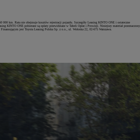
0 000 km. Rata nie obejmuje kosztów rejestracji pojazdu. Szczegóły Leasing KINTO ONE i ostateczne
asing KINTO ONE pobierane są opłaty przewidziane w Tabeli Opłat i Prowizji. Niniejszy materiał przeznaczony
. Finansującym jest Toyota Leasing Polska Sp. z o.o., ul. Wołoska 22, 02-675 Warszawa.