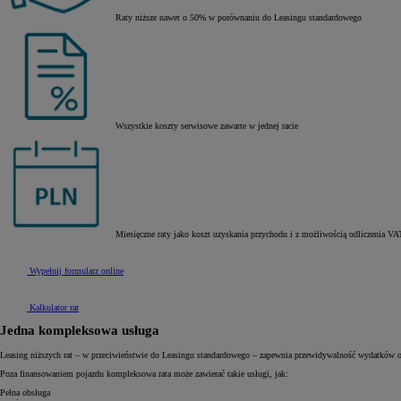
Raty niższe nawet o 50% w porównaniu do Leasingu standardowego
Wszystkie koszty serwisowe zawarte w jednej racie
Miesięczne raty jako koszt uzyskania przychodu i z możliwością odliczenia VA
Wypełnij formularz online
Kalkulator rat
Jedna kompleksowa usługa
Leasing niższych rat – w przeciwieństwie do Leasingu standardowego – zapewnia przewidywalność wydatków o
Poza finansowaniem pojazdu kompleksowa rata może zawierać takie usługi, jak:
Pełna obsługa