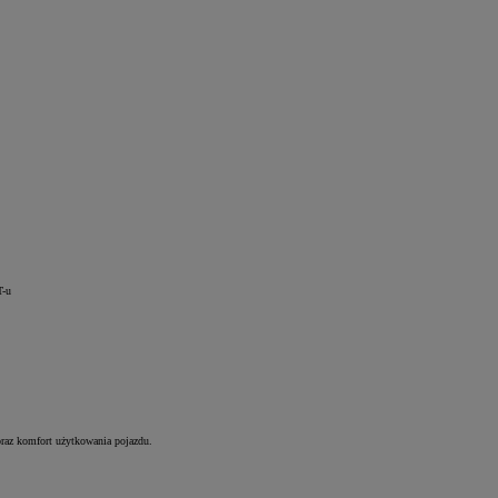
T-u
raz komfort użytkowania pojazdu.