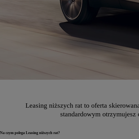
Od
81 900 zł
Leasing niższych rat to oferta skierow
Yaris Cross
HYBRID
standardowym otrzymujesz o
Na czym polega Leasing niższych rat?