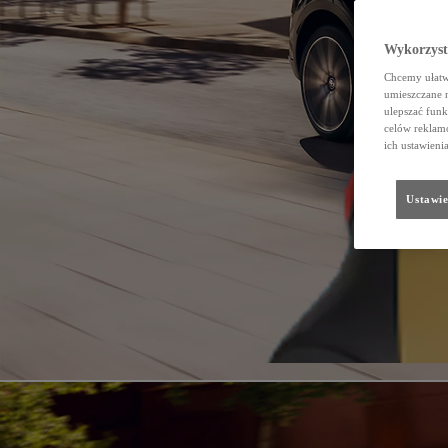
Wykorzystu
Chcemy ułatwi
umieszczane 
ulepszać funk
celów reklamo
ich ustawieni
Ustawie