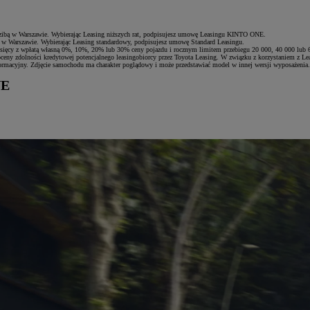
edzibą w Warszawie. Wybierając Leasing niższych rat, podpisujesz umowę Leasingu KINTO ONE.
bą w Warszawie. Wybierając Leasing standardowy, podpisujesz umowę Standard Leasingu.
ięcy z wpłatą własną 0%, 10%, 20% lub 30% ceny pojazdu i rocznym limitem przebiegu 20 000, 40 000 lub 6
oceny zdolności kredytowej potencjalnego leasingobiorcy przez Toyota Leasing. W związku z korzystaniem z Le
nformacyjny. Zdjęcie samochodu ma charakter poglądowy i może przedstawiać model w innej wersji wyposażenia
NE