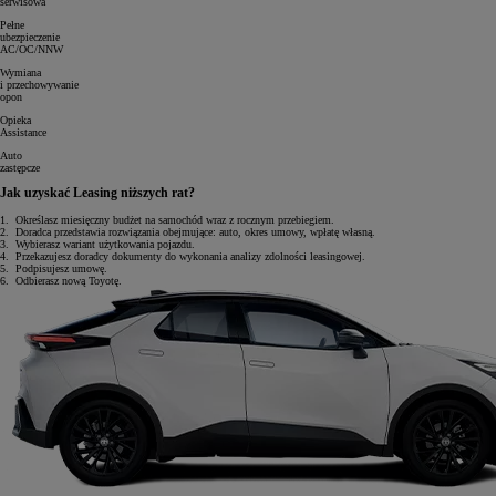
serwisowa
Pełne
ubezpieczenie
AC/OC/NNW
Wymiana
i przechowywanie
opon
Opieka
Assistance
Auto
zastępcze
Jak uzyskać Leasing niższych rat?
1.
Określasz miesięczny budżet na samochód wraz z rocznym przebiegiem.
2.
Doradca przedstawia rozwiązania obejmujące: auto, okres umowy, wpłatę własną.
3.
Wybierasz wariant użytkowania pojazdu.
4.
Przekazujesz doradcy dokumenty do wykonania analizy zdolności leasingowej.
5.
Podpisujesz umowę.
6.
Odbierasz nową Toyotę.