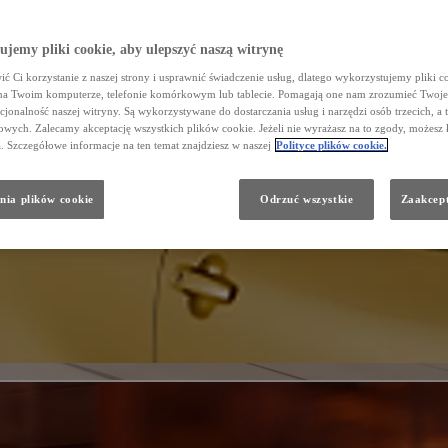
jemy pliki cookie, aby ulepszyć naszą witrynę
ć Ci korzystanie z naszej strony i usprawnić świadczenie usług, dlatego wykorzystujemy pliki co
na Twoim komputerze, telefonie komórkowym lub tablecie. Pomagają one nam zrozumieć Twoje 
cjonalność naszej witryny. Są wykorzystywane do dostarczania usług i narzędzi osób trzecich, a 
wych. Zalecamy akceptację wszystkich plików cookie. Jeżeli nie wyrażasz na to zgody, możesz 
a. Szczegółowe informacje na ten temat znajdziesz w naszej
Polityce plików cookie.
nia plików cookie
Odrzuć wszystkie
Zaakcept