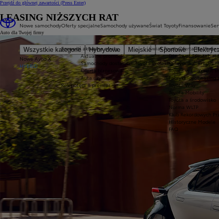
Przejdź do głównej zawartości
(Press Enter)
LEASING NIŻSZYCH RAT
Nowe samochody
Oferty specjalne
Samochody używane
Świat Toyoty
Finansowanie
Ser
Auto dla Twojej firmy
Sprawdź aktualne oferty
Świat Toyoty
Oferta dla firm
Ser
Wszystkie kategorie
Hybrydowe
Miejskie
Sportowe
Elektryc
Aktualne promocje
Dlaczego Toyota?
Toyota Financial 
Nowe Aygo X
Samochody dostawcze Toyota Professional
O Toyocie
Kredyt n
HYBRID
Oferta biznesowa
Toyota w Europie
Kredyt s
Auta używane
Fabryki Toyoty
Leasing 
Rok potęgi 8 premier
Toyota Way
Toyota Mobility
Toyota a środowisko
Norma WLTP
Klub Rekordowych Pr
Historyczne Modele
FAQ