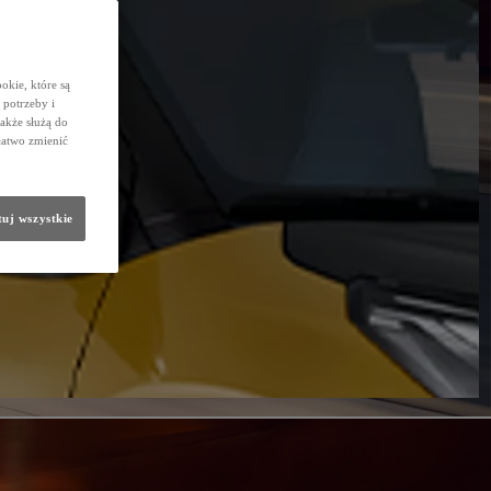
okie, które są
potrzeby i
także służą do
łatwo zmienić
uj wszystkie