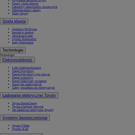
Oryginalne akcesoria Toyoty
Opony i koła zimowe
Zabudowy samochodów dostawczych
Zabezpieczenia i alarmy
Sklep Toyoty
Strefa klienta
Aplikacja MyToyota
Instrukcje obsługi
Aktualizacja map
System Bluetooth®
Karty Ratownicze
Technologie
Technologie
Elektromobilność
Lider elektromobilności
Napęd hybrydowy
Napęd hybrydowy typu plug-in
Napęd wodorowy
Napęd elektryczny na baterię
Zasięg aut elektrycznych
Zalety posiadania aut elektrycznych
Ładowanie elektrycznej Toyoty
Toyota HomeCharge
Toyota Charging Network
Jak naładować elektryczną Toyotę?
Systemy bezpieczeństwa
Toyota T-Mate
System eCall