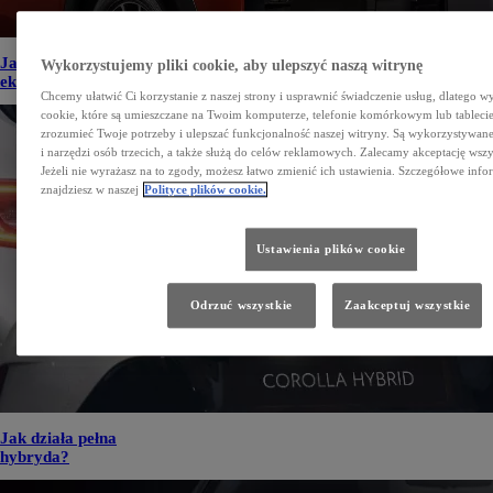
Jakie są rodzaje napędów
Wykorzystujemy pliki cookie, aby ulepszyć naszą witrynę
ekologicznych na rynku?
Chcemy ułatwić Ci korzystanie z naszej strony i usprawnić świadczenie usług, dlatego w
cookie, które są umieszczane na Twoim komputerze, telefonie komórkowym lub tableci
zrozumieć Twoje potrzeby i ulepszać funkcjonalność naszej witryny. Są wykorzystywane
i narzędzi osób trzecich, a także służą do celów reklamowych. Zalecamy akceptację wszy
Jeżeli nie wyrażasz na to zgody, możesz łatwo zmienić ich ustawienia. Szczegółowe info
znajdziesz w naszej
Polityce plików cookie.
Ustawienia plików cookie
Odrzuć wszystkie
Zaakceptuj wszystkie
Jak działa pełna
hybryda?