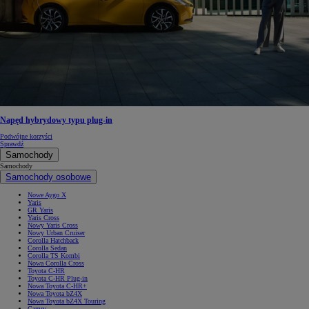
Napęd hybrydowy typu plug-in
Podwójne korzyści
Sprawdź
Samochody
Samochody
Samochody osobowe
Nowe Aygo X
Yaris
GR Yaris
Yaris Cross
Nowy Yaris Cross
Nowy Urban Cruiser
Corolla Hatchback
Corolla Sedan
Corolla TS Kombi
Nowa Corolla Cross
Toyota C-HR
Toyota C-HR Plug-in
Nowa Toyota C-HR+
Nowa Toyota bZ4X
Nowa Toyota bZ4X Touring
Camry