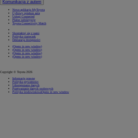
Komunikacja z autem
Nowa aplikacja MyToyota
Cyfrowy opiekun auta
Usługi Connected
Płatne subskrypcje
Toyota Connectivity Match
Skontaktuj się z nami
Polityka ciasteczek
Deklaracja dostępności
(Opens in new window)
(Opens in new window)
(Opens in new window)
(Opens in new window)
Copyright © Toyota 2026
Informacje prawne
Polityka prywatności
Udostępnianie danych
Przetwarzanie danych osobowych
Polityka środowiskowa
Opens in new window