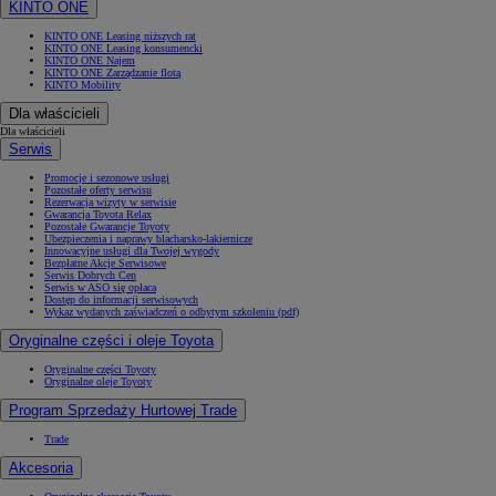
KINTO ONE
KINTO ONE Leasing niższych rat
KINTO ONE Leasing konsumencki
KINTO ONE Najem
KINTO ONE Zarządzanie flotą
KINTO Mobility
Dla właścicieli
Dla właścicieli
Serwis
Promocje i sezonowe usługi
Pozostałe oferty serwisu
Rezerwacja wizyty w serwisie
Gwarancja Toyota Relax
Pozostałe Gwarancje Toyoty
Ubezpieczenia i naprawy blacharsko-lakiernicze
Innowacyjne usługi dla Twojej wygody
Bezpłatne Akcje Serwisowe
Serwis Dobrych Cen
Serwis w ASO się opłaca
Dostęp do informacji serwisowych
Wykaz wydanych zaświadczeń o odbytym szkoleniu (pdf)
Oryginalne części i oleje Toyota
Oryginalne części Toyoty
Oryginalne oleje Toyoty
Program Sprzedaży Hurtowej Trade
Trade
Akcesoria