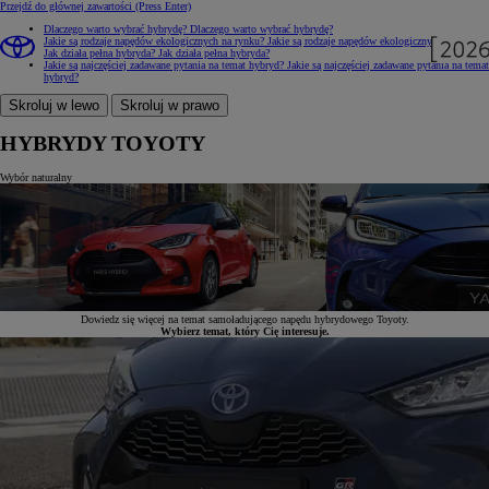
Przejdź do głównej zawartości
(Press Enter)
Dlaczego warto wybrać hybrydę?
Dlaczego warto wybrać hybrydę?
Jakie są rodzaje napędów ekologicznych na rynku?
Jakie są rodzaje napędów ekologicznych na rynku?
Jak działa pełna hybryda?
Jak działa pełna hybryda?
Jakie są najczęściej zadawane pytania na temat hybryd?
Jakie są najczęściej zadawane pytania na temat
hybryd?
Skroluj w lewo
Skroluj w prawo
HYBRYDY TOYOTY
Wybór naturalny
Dowiedz się więcej na temat samoładującego napędu hybrydowego Toyoty.
Wybierz temat, który Cię interesuje.