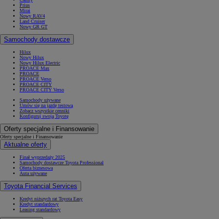
Prius
Mirai
Nowy RAV4
Land Cruiser
Nowy GR GT
Samochody dostawcze
Hilux
Nowy Hilux
Nowy Hilux Electric
PROACE Max
PROACE
PROACE Verso
PROACE CITY
PROACE CITY Verso
Samochody używane
Umów się na jazdę testową
Zobacz wszystkie cenniki
Konfiguruj swoją Toyotę
Oferty specjalne i Finansowanie
Oferty specjalne i Finansowanie
Aktualne oferty
Finał wyprzedaży 2025
Samochody dostawcze Toyota Professional
Oferta biznesowa
Auta używane
Toyota Financial Services
Kredyt niższych rat Toyota Easy
Kredyt standardowy
Leasing standardowy