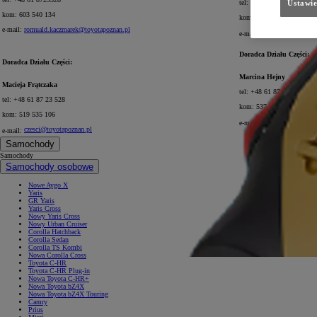
tel: +48 61 87 23 527
Ustawie
kom: 603 540 134
kom: 519 535 103
e-mail:
romuald.kaczmarek@toyotapoznan.pl
czesci@toyotapozna
e-mail:
Doradca Działu Części:
Doradca Działu Części:
Marcina Hejny
Macieja Frątczaka
tel: +48 61 87 23 527
tel: +48 61 87 23 528
kom: 537 789 004
kom: 519 535 106
czesci@toyotapozna
e-mail:
czesci@toyotapoznan.pl
e-mail:
Samochody
Samochody
Samochody osobowe
Nowe Aygo X
Yaris
GR Yaris
Yaris Cross
Nowy Yaris Cross
Nowy Urban Cruiser
Corolla Hatchback
Corolla Sedan
Corolla TS Kombi
Nowa Corolla Cross
Toyota C-HR
Toyota C-HR Plug-in
Nowa Toyota C-HR+
Nowa Toyota bZ4X
Nowa Toyota bZ4X Touring
Camry
Prius