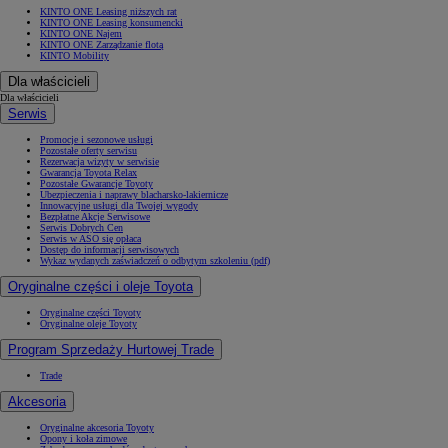
KINTO ONE Leasing niższych rat
KINTO ONE Leasing konsumencki
KINTO ONE Najem
KINTO ONE Zarządzanie flotą
KINTO Mobility
Dla właścicieli
Dla właścicieli
Serwis
Promocje i sezonowe usługi
Pozostałe oferty serwisu
Rezerwacja wizyty w serwisie
Gwarancja Toyota Relax
Pozostałe Gwarancje Toyoty
Ubezpieczenia i naprawy blacharsko-lakiernicze
Innowacyjne usługi dla Twojej wygody
Bezpłatne Akcje Serwisowe
Serwis Dobrych Cen
Serwis w ASO się opłaca
Dostęp do informacji serwisowych
Wykaz wydanych zaświadczeń o odbytym szkoleniu (pdf)
Oryginalne części i oleje Toyota
Od
81 900 zł
Oryginalne części Toyoty
Oryginalne oleje Toyoty
Yaris Cross
Program Sprzedaży Hurtowej Trade
HYBRID
Trade
Akcesoria
Oryginalne akcesoria Toyoty
Opony i koła zimowe