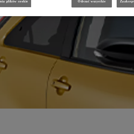
nia plików cookie
Odrzuć wszystkie
Zaakcept
n.pl
n.pl