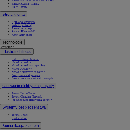
Zabudowy samochodów dostawczych
Zabezpieczenia i alarmy
Sklep Toyoty
Strefa klienta
Aplikacja MyToyota
Instrukcje obsługi
Aktualizacja map
System Bluetooth®
Karty Ratownicze
Technologie
Technologie
Elektromobilność
Lider elektromobilności
Napęd hybrydowy
Napęd hybrydowy typu plug-in
Napęd wodorowy
Napęd elektryczny na baterię
Zasięg aut elektrycznych
Zalety posiadania aut elektrycznych
Ładowanie elektrycznej Toyoty
Toyota HomeCharge
Toyota Charging Network
Jak naładować elektryczną Toyotę?
Systemy bezpieczeństwa
Toyota T-Mate
System eCall
Komunikacja z autem