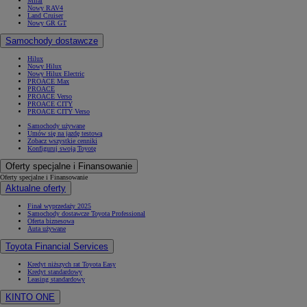
Mirai
Nowy RAV4
Land Cruiser
Nowy GR GT
Samochody dostawcze
Hilux
Nowy Hilux
Nowy Hilux Electric
PROACE Max
PROACE
PROACE Verso
PROACE CITY
PROACE CITY Verso
Samochody używane
Umów się na jazdę testową
Zobacz wszystkie cenniki
Konfiguruj swoją Toyotę
Oferty specjalne i Finansowanie
Oferty specjalne i Finansowanie
Aktualne oferty
Finał wyprzedaży 2025
Samochody dostawcze Toyota Professional
Oferta biznesowa
Auta używane
Toyota Financial Services
Kredyt niższych rat Toyota Easy
Kredyt standardowy
Leasing standardowy
KINTO ONE