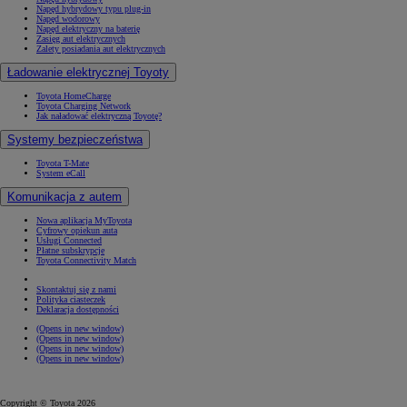
Napęd hybrydowy typu plug-in
Napęd wodorowy
Napęd elektryczny na baterię
Zasięg aut elektrycznych
Zalety posiadania aut elektrycznych
Ładowanie elektrycznej Toyoty
Toyota HomeCharge
Toyota Charging Network
Jak naładować elektryczną Toyotę?
Systemy bezpieczeństwa
Toyota T-Mate
System eCall
Komunikacja z autem
Nowa aplikacja MyToyota
Cyfrowy opiekun auta
Usługi Connected
Płatne subskrypcje
Toyota Connectivity Match
Skontaktuj się z nami
Polityka ciasteczek
Deklaracja dostępności
(Opens in new window)
(Opens in new window)
(Opens in new window)
(Opens in new window)
Copyright © Toyota 2026