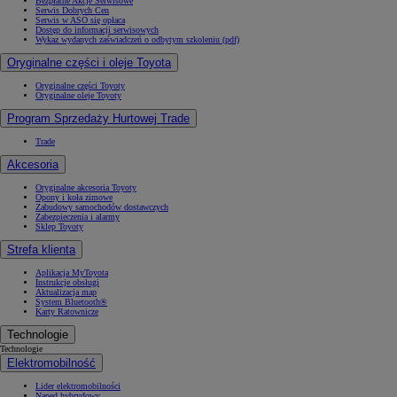
Bezpłatne Akcje Serwisowe
Serwis Dobrych Cen
Serwis w ASO się opłaca
Dostęp do informacji serwisowych
Wykaz wydanych zaświadczeń o odbytym szkoleniu (pdf)
Oryginalne części i oleje Toyota
Oryginalne części Toyoty
Oryginalne oleje Toyoty
Program Sprzedaży Hurtowej Trade
Trade
Akcesoria
Oryginalne akcesoria Toyoty
Opony i koła zimowe
Zabudowy samochodów dostawczych
Zabezpieczenia i alarmy
Sklep Toyoty
Strefa klienta
Aplikacja MyToyota
Instrukcje obsługi
Aktualizacja map
System Bluetooth®
Karty Ratownicze
Technologie
Technologie
Elektromobilność
Lider elektromobilności
Napęd hybrydowy