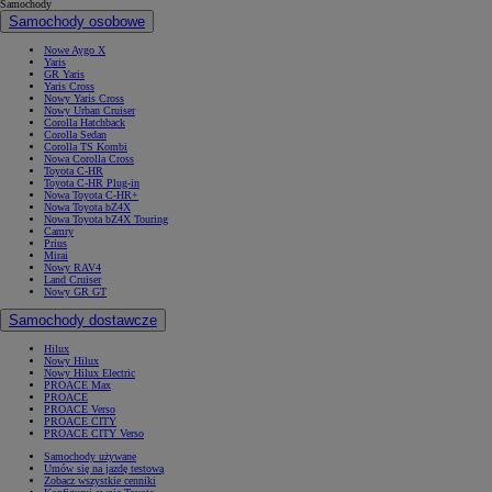
Samochody
Samochody osobowe
Nowe Aygo X
Yaris
GR Yaris
Yaris Cross
Nowy Yaris Cross
Nowy Urban Cruiser
Corolla Hatchback
Corolla Sedan
Corolla TS Kombi
Nowa Corolla Cross
Toyota C-HR
Toyota C-HR Plug-in
Nowa Toyota C-HR+
Nowa Toyota bZ4X
Nowa Toyota bZ4X Touring
Camry
Prius
Mirai
Nowy RAV4
Land Cruiser
Nowy GR GT
Samochody dostawcze
Hilux
Nowy Hilux
Nowy Hilux Electric
PROACE Max
PROACE
PROACE Verso
PROACE CITY
PROACE CITY Verso
Samochody używane
Umów się na jazdę testową
Zobacz wszystkie cenniki