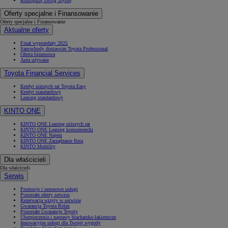
Konfiguruj swoją Toyotę
Oferty specjalne i Finansowanie
Oferty specjalne i Finansowanie
Aktualne oferty
Finał wyprzedaży 2025
Samochody dostawcze Toyota Professional
Oferta biznesowa
Auta używane
Toyota Financial Services
Kredyt niższych rat Toyota Easy
Kredyt standardowy
Leasing standardowy
KINTO ONE
KINTO ONE Leasing niższych rat
KINTO ONE Leasing konsumencki
KINTO ONE Najem
KINTO ONE Zarządzanie flotą
KINTO Mobility
Dla właścicieli
Dla właścicieli
Serwis
Promocje i sezonowe usługi
Pozostałe oferty serwisu
Rezerwacja wizyty w serwisie
Gwarancja Toyota Relax
Pozostałe Gwarancje Toyoty
Ubezpieczenia i naprawy blacharsko-lakiernicze
Innowacyjne usługi dla Twojej wygody