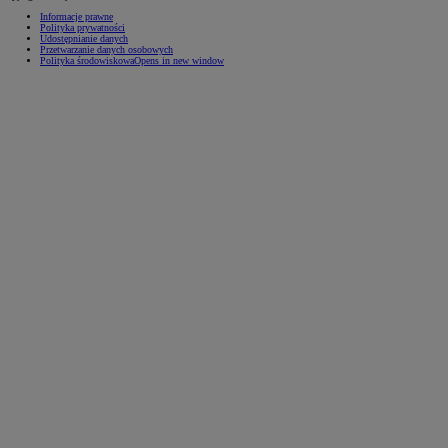
Informacje prawne
Polityka prywatności
Udostępnianie danych
Przetwarzanie danych osobowych
Polityka środowiskowa
Opens in new window