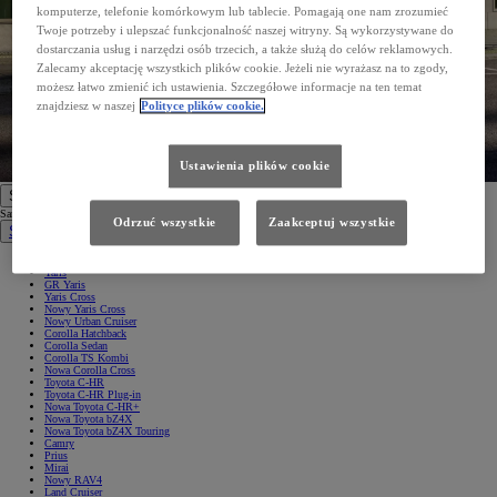
komputerze, telefonie komórkowym lub tablecie. Pomagają one nam zrozumieć
Twoje potrzeby i ulepszać funkcjonalność naszej witryny. Są wykorzystywane do
dostarczania usług i narzędzi osób trzecich, a także służą do celów reklamowych.
Zalecamy akceptację wszystkich plików cookie. Jeżeli nie wyrażasz na to zgody,
możesz łatwo zmienić ich ustawienia. Szczegółowe informacje na ten temat
znajdziesz w naszej
Polityce plików cookie.
Ustawienia plików cookie
Samochody
Samochody
Odrzuć wszystkie
Zaakceptuj wszystkie
Samochody osobowe
Nowe Aygo X
Yaris
GR Yaris
Yaris Cross
Nowy Yaris Cross
Nowy Urban Cruiser
Corolla Hatchback
Corolla Sedan
Corolla TS Kombi
Nowa Corolla Cross
Toyota C-HR
Toyota C-HR Plug-in
Nowa Toyota C-HR+
Nowa Toyota bZ4X
Nowa Toyota bZ4X Touring
Camry
Prius
Mirai
Nowy RAV4
Land Cruiser