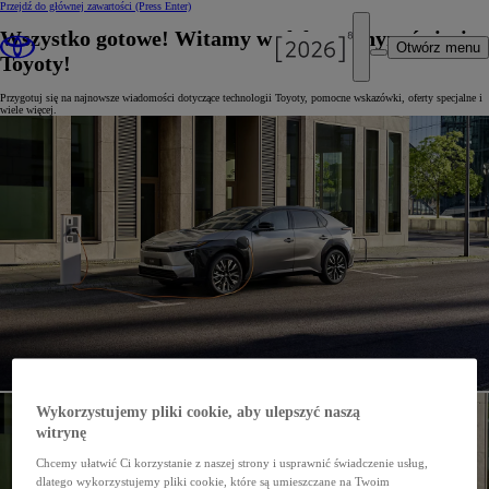
Przejdź do głównej zawartości
(Press Enter)
Wszystko gotowe! Witamy w elektrycznym świecie
Otwórz menu
Toyoty!
Przygotuj się na najnowsze wiadomości dotyczące technologii Toyoty, pomocne wskazówki, oferty specjalne i
wiele więcej.
Wykorzystujemy pliki cookie, aby ulepszyć naszą
witrynę
Chcemy ułatwić Ci korzystanie z naszej strony i usprawnić świadczenie usług,
dlatego wykorzystujemy pliki cookie, które są umieszczane na Twoim