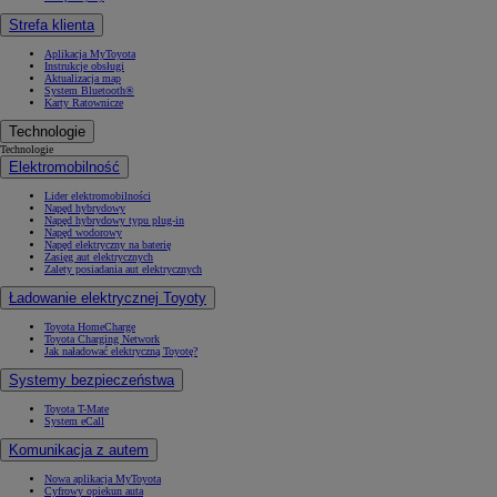
Strefa klienta
Aplikacja MyToyota
Instrukcje obsługi
Aktualizacja map
System Bluetooth®
Karty Ratownicze
Technologie
Technologie
Elektromobilność
Lider elektromobilności
Napęd hybrydowy
Napęd hybrydowy typu plug-in
Napęd wodorowy
Napęd elektryczny na baterię
Zasięg aut elektrycznych
Zalety posiadania aut elektrycznych
Ładowanie elektrycznej Toyoty
Toyota HomeCharge
Toyota Charging Network
Jak naładować elektryczną Toyotę?
Systemy bezpieczeństwa
Toyota T-Mate
System eCall
Komunikacja z autem
Nowa aplikacja MyToyota
Cyfrowy opiekun auta