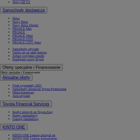
Nowy GR GT
Samochody dostawcze
Hilux
Nowy Hilux
Nowy Hilux Electric
PROACE Max
PROACE
PROACE Verso
PROACE CITY
PROACE CITY Verso
Samochody używane
Umów się na jazdę testową
Zobacz wszystkie cenniki
Konfiguruj swoją Toyotę
Oferty specjalne i Finansowanie
Oferty specjalne i Finansowanie
Aktualne oferty
Finał wyprzedaży 2025
Samochody dostawcze Toyota Professional
Oferta biznesowa
Auta używane
Toyota Financial Services
Kredyt niższych rat Toyota Easy
Kredyt standardowy
Leasing standardowy
KINTO ONE
KINTO ONE Leasing niższych rat
KINTO ONE Leasing konsumencki