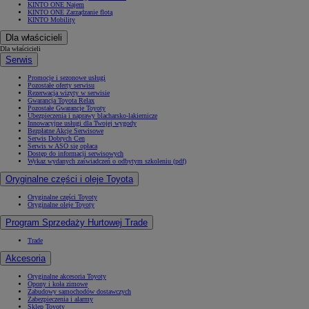
KINTO ONE Najem
KINTO ONE Zarządzanie flotą
KINTO Mobility
Dla właścicieli
Dla właścicieli
Serwis
Promocje i sezonowe usługi
Pozostałe oferty serwisu
Rezerwacja wizyty w serwisie
Gwarancja Toyota Relax
Pozostałe Gwarancje Toyoty
Ubezpieczenia i naprawy blacharsko-lakiernicze
Innowacyjne usługi dla Twojej wygody
Bezpłatne Akcje Serwisowe
Serwis Dobrych Cen
Serwis w ASO się opłaca
Dostęp do informacji serwisowych
Wykaz wydanych zaświadczeń o odbytym szkoleniu (pdf)
Oryginalne części i oleje Toyota
Oryginalne części Toyoty
Oryginalne oleje Toyoty
Program Sprzedaży Hurtowej Trade
Trade
Akcesoria
Oryginalne akcesoria Toyoty
Opony i koła zimowe
Zabudowy samochodów dostawczych
Zabezpieczenia i alarmy
Sklep Toyoty