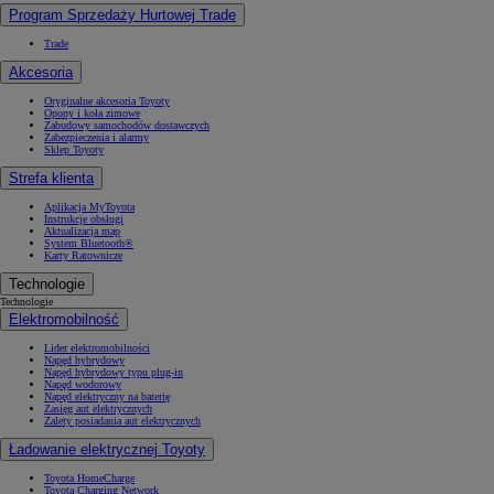
Program Sprzedaży Hurtowej Trade
Trade
Akcesoria
Oryginalne akcesoria Toyoty
Opony i koła zimowe
Zabudowy samochodów dostawczych
Zabezpieczenia i alarmy
Sklep Toyoty
Strefa klienta
Aplikacja MyToyota
Instrukcje obsługi
Aktualizacja map
System Bluetooth®
Karty Ratownicze
Technologie
Technologie
Elektromobilność
Lider elektromobilności
Napęd hybrydowy
Napęd hybrydowy typu plug-in
Napęd wodorowy
Napęd elektryczny na baterię
Zasięg aut elektrycznych
Zalety posiadania aut elektrycznych
Ładowanie elektrycznej Toyoty
Toyota HomeCharge
Toyota Charging Network