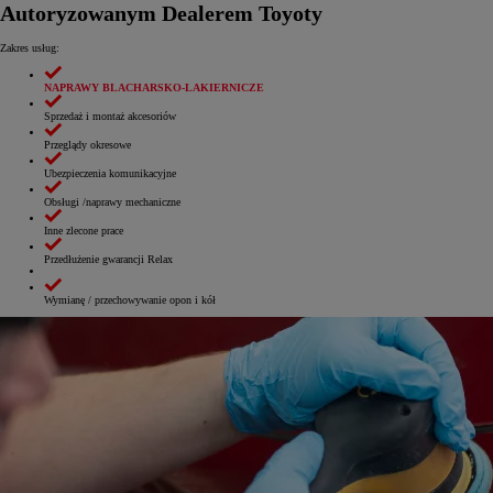
Autoryzowanym Dealerem Toyoty
Zakres usług:
NAPRAWY BLACHARSKO-LAKIERNICZE
Sprzedaż i montaż akcesoriów
Przeglądy okresowe
Ubezpieczenia komunikacyjne
Obsługi /naprawy mechaniczne
Inne zlecone prace
Przedłużenie gwarancji Relax
Wymianę / przechowywanie opon i kół