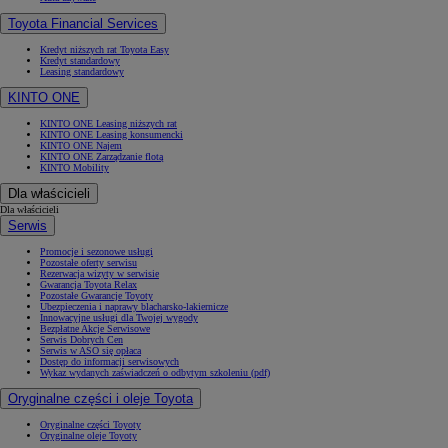
Toyota Financial Services
Kredyt niższych rat Toyota Easy
Kredyt standardowy
Leasing standardowy
KINTO ONE
KINTO ONE Leasing niższych rat
KINTO ONE Leasing konsumencki
KINTO ONE Najem
KINTO ONE Zarządzanie flotą
KINTO Mobility
Dla właścicieli
Dla właścicieli
Serwis
Promocje i sezonowe usługi
Pozostałe oferty serwisu
Rezerwacja wizyty w serwisie
Gwarancja Toyota Relax
Pozostałe Gwarancje Toyoty
Ubezpieczenia i naprawy blacharsko-lakiernicze
Innowacyjne usługi dla Twojej wygody
Bezpłatne Akcje Serwisowe
Serwis Dobrych Cen
Serwis w ASO się opłaca
Dostęp do informacji serwisowych
Wykaz wydanych zaświadczeń o odbytym szkoleniu (pdf)
Oryginalne części i oleje Toyota
Oryginalne części Toyoty
Oryginalne oleje Toyoty