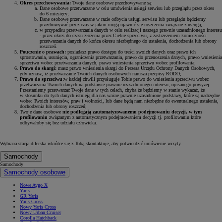
Okres przechowywania:
Twoje dane osobowe przechowywane są:
Dane osobowe przetwarzane w celu umówienia usługi serwisu lub przeglądu przez okres
do 6 miesięcy;
Dane osobowe przetwarzane w razie odbycia usługi serwisu lub przeglądu będziemy
przechowywać przez czas w jakim mogą ujawnić się roszczenia związane z usługą;
w przypadku przetwarzania danych w celu realizacji naszego prawnie uzasadnionego interesu
- przez okres do czasu złożenia przez Ciebie sprzeciwu, z zastrzeżeniem konieczności
przetwarzania danych do końca okresu niezbędnego do ustalenia, dochodzenia lub obrony
roszczeń.
Pouczenie o prawach:
posiadasz prawo dostępu do treści swoich danych oraz prawo ich
sprostowania, usunięcia, ograniczenia przetwarzania, prawo do przenoszenia danych, prawo wniesienia
sprzeciwu wobec przetwarzania danych, prawo wniesienia sprzeciwu wobec profilowania;
Prawo do skargi:
masz prawo wniesienia skargi do Prezesa Urzędu Ochrony Danych Osobowych,
gdy uznasz, iż przetwarzanie Twoich danych osobowych narusza przepisy RODO;
Prawo do sprzeciwu:
w każdej chwili przysługuje Tobie prawo do wniesienia sprzeciwu wobec
przetwarzania Twoich danych na podstawie prawnie uzasadnionego interesu, opisanego powyżej.
Przestaniemy przetwarzać Twoje dane w tych celach, chyba że będziemy w stanie wykazać, że
w stosunku do tych danych istnieją dla nas ważne prawnie uzasadnione podstawy, które są nadrzędne
wobec Twoich interesów, praw i wolności, lub dane będą nam niezbędne do ewentualnego ustalenia,
dochodzenia lub obrony roszczeń;
Twoje dane osobowe
nie podlegają zautomatyzowanemu podejmowaniu decyzji, w tym
profilowaniu
związanym z automatycznym podejmowaniem decyzji tj. profilowaniu które
odbywałoby się bez udziału człowieka.
Wybrana stacja dilerska wkrótce się z Tobą skontaktuje, aby potwierdzić umówienie wizyty.
Samochody
Samochody
Samochody osobowe
Nowe Aygo X
Yaris
GR Yaris
Yaris Cross
Nowy Yaris Cross
Nowy Urban Cruiser
Corolla Hatchback