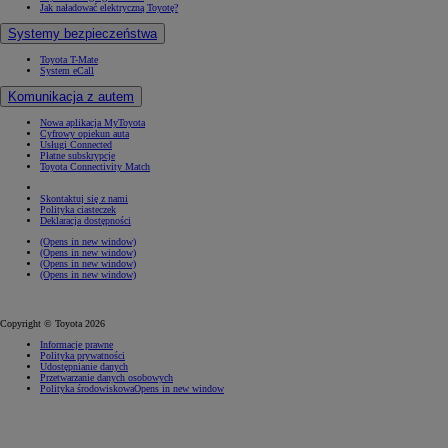
Jak naładować elektryczną Toyotę?
Systemy bezpieczeństwa
Toyota T-Mate
System eCall
Komunikacja z autem
Nowa aplikacja MyToyota
Cyfrowy opiekun auta
Usługi Connected
Płatne subskrypcje
Toyota Connectivity Match
Skontaktuj się z nami
Polityka ciasteczek
Deklaracja dostępności
(Opens in new window)
(Opens in new window)
(Opens in new window)
(Opens in new window)
Copyright © Toyota 2026
Informacje prawne
Polityka prywatności
Udostępnianie danych
Przetwarzanie danych osobowych
Polityka środowiskowa
Opens in new window