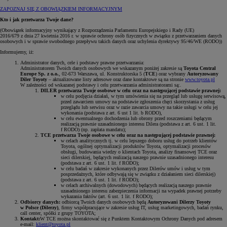
ZAPOZNAJ SIĘ Z OBOWIĄZKIEM INFORMACYJNYM
Kto i jak przetwarza Twoje dane?
(Obowiązek informacyjny wynikający z Rozporządzenia Parlamentu Europejskiego i Rady (UE)
2016/679 z dnia 27 kwietnia 2016 r. w sprawie ochrony osób fizycznych w związku z przetwarzaniem danych
osobowych i w sprawie swobodnego przepływu takich danych oraz uchylenia dyrektywy 95/46/WE (RODO))
Informujemy, iż:
Administrator danych, cele i podstawy prawne przetwarzania:
Administratorem Twoich danych osobowych we wskazanym poniżej zakresie są
Toyota Central
Europe Sp. z o.o.
, 02-673 Warszawa, ul. Konstruktorska 5 (
TCE
) oraz wybrany
Autoryzowany
Diler Toyoty
– aktualizowane listy adresowe oraz dane kontaktowe są na stronie
www.toyota.pl
W zależności od wskazanej podstawy i celu przetwarzania administratorami są:.
DILER przetwarza Twoje osobowe w celu oraz na następującej podstawie prawnej:
w celu podjęcia działań, w tym umówienia się na przegląd lub usługę serwisową,
przed zawarciem umowy na podstawie zgłoszenia chęci skorzystania z usług
przeglądu lub serwisu oraz w razie zawarcia umowy na takie usługi w celu jej
wykonania (podstawa z art. 6 ust 1 lit. b RODO),
w celu ewentualnego dochodzenia lub obrony przed roszczeniami będącym
realizacją prawnie uzasadnionego interesu Dilera (podstawa z art. 6 ust. 1 lit.
f RODO) (np. zapłata mandatu);
TCE przetwarza Twoje osobowe w celu oraz na następującej podstawie prawnej:
w celach analitycznych tj. w celu lepszego doboru usług do potrzeb klientów
Toyota, ogólnej optymalizacji produktów Toyota, optymalizacji procesów
obsługi, budowania wiedzy o klientach Toyota, analizy finansowej TCE oraz
sieci dilerskiej, będących realizacją naszego prawnie uzasadnionego interesu
(podstawa z art. 6 ust. 1 lit. f RODO);
w celu badań w zakresie wykonanych przez Dilerów umów i usług w tym
posprzedażnych, które odbywają się w związku z działaniem sieci dilerskiej)
(podstawa z art. 6 ust. 1 lit. f RODO);
w celach archiwalnych (dowodowych) będących realizacją naszego prawnie
uzasadnionego interesu zabezpieczenia informacji na wypadek prawnej potrzeby
wykazania faktów (art. 6 ust. 1 lit. f RODO);
Odbiorcy danych:
odbiorcą Twoich danych osobowych będą
Autoryzowani Dilerzy Toyoty
w Polsce (Dilerzy)
, firmy współpracujące w zakresie usług IT, usług marketingowych, badań rynku,
call center, spółki z grupy TOYOTA;
Kontakt:
W TCE można skontaktować się z Punktem Kontaktowym Ochrony Danych pod adresem
e-mail:
klient@toyota.pl