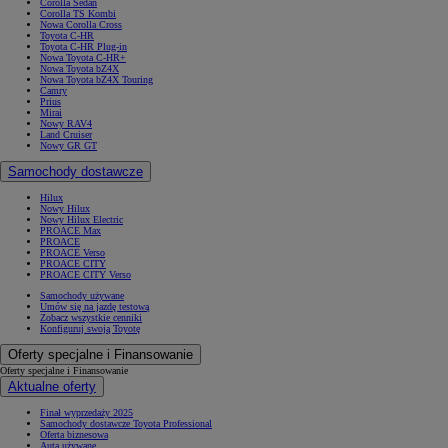
Corolla Sedan
Corolla TS Kombi
Nowa Corolla Cross
Toyota C-HR
Toyota C-HR Plug-in
Nowa Toyota C-HR+
Nowa Toyota bZ4X
Nowa Toyota bZ4X Touring
Camry
Prius
Mirai
Nowy RAV4
Land Cruiser
Nowy GR GT
Samochody dostawcze
Hilux
Nowy Hilux
Nowy Hilux Electric
PROACE Max
PROACE
PROACE Verso
PROACE CITY
PROACE CITY Verso
Samochody używane
Umów się na jazdę testową
Zobacz wszystkie cenniki
Konfiguruj swoją Toyotę
Oferty specjalne i Finansowanie
Oferty specjalne i Finansowanie
Aktualne oferty
Finał wyprzedaży 2025
Samochody dostawcze Toyota Professional
Oferta biznesowa
Auta używane