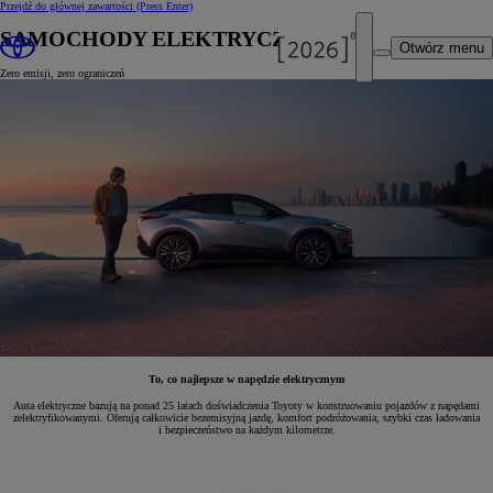
Przejdź do głównej zawartości
(Press Enter)
SAMOCHODY ELEKTRYCZNE
Otwórz menu
Zero emisji, zero ograniczeń
To, co najlepsze w napędzie elektrycznym
Auta elektryczne bazują na ponad 25 latach doświadczenia Toyoty w konstruowaniu pojazdów z napędami
zelektryfikowanymi. Oferują całkowicie bezemisyjną jazdę, komfort podróżowania, szybki czas ładowania
i bezpieczeństwo na każdym kilometrze.