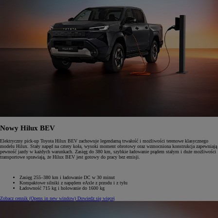
Nowy Hilux BEV
Elektryczny pick-up Toyota Hilux BEV zachowuje legendarną trwałość i możliwości terenowe klasycznego
modelu Hilux. Stały napęd na cztery koła, wysoki moment obrotowy oraz wzmocniona konstrukcja zapewniają
pewność jazdy w każdych warunkach. Zasięg do 380 km, szybkie ładowanie prądem stałym i duże możliwości
transportowe sprawiają, że Hilux BEV jest gotowy do pracy bez emisji.
Zasięg 255–380 km i ładowanie DC w 30 minut
Kompaktowe silniki z napędem eAxle z przodu i z tyłu
Ładowność 715 kg i holowanie do 1600 kg
Zobacz cennik
(Opens in new window)
Dowiedz się więcej