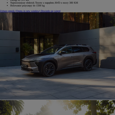
Najmocniejszy elektryk Toyoty z napędem AWD o mocy 380 KM
Holowanie przyczepy do 1500 kg
Zobacz cennik
(Opens in new window)
Dowiedz się więcej