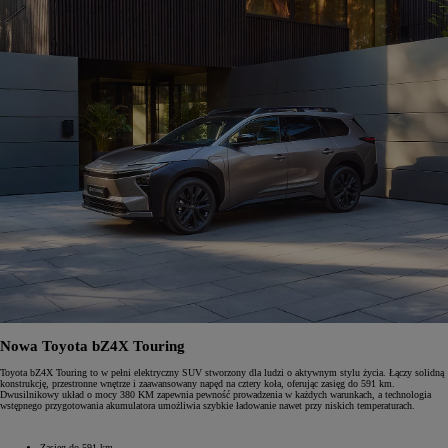
Nowa Toyota bZ4X Touring
Toyota bZ4X Touring to w pełni elektryczny SUV stworzony dla ludzi o aktywnym stylu życia. Łączy solidną
konstrukcję, przestronne wnętrze i zaawansowany napęd na cztery koła, oferując zasięg do 591 km.
Dwusilnikowy układ o mocy 380 KM zapewnia pewność prowadzenia w każdych warunkach, a technologia
wstępnego przygotowania akumulatora umożliwia szybkie ładowanie nawet przy niskich temperaturach.
Zasięg do 591 km