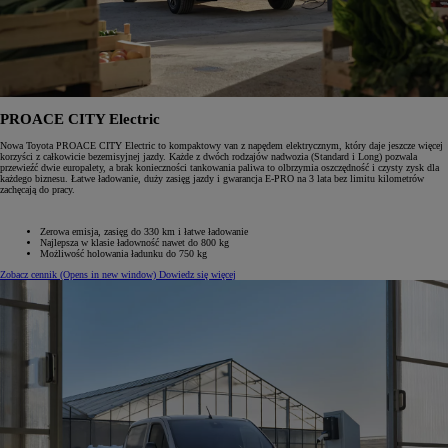
PROACE CITY Electric
Nowa Toyota PROACE CITY Electric to kompaktowy van z napędem elektrycznym, który daje jeszcze więcej
korzyści z całkowicie bezemisyjnej jazdy. Każde z dwóch rodzajów nadwozia (Standard i Long) pozwala
przewieźć dwie europalety, a brak konieczności tankowania paliwa to olbrzymia oszczędność i czysty zysk dla
każdego biznesu. Łatwe ładowanie, duży zasięg jazdy i gwarancja E-PRO na 3 lata bez limitu kilometrów
zachęcają do pracy.
Zerowa emisja, zasięg do 330 km i łatwe ładowanie
Najlepsza w klasie ładowność nawet do 800 kg
Możliwość holowania ładunku do 750 kg
Zobacz cennik
(Opens in new window)
Dowiedz się więcej