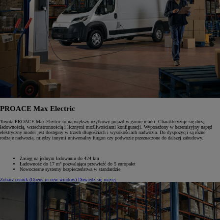
PROACE Max Electric
Toyota PROACE Max Electric to największy użytkowy pojazd w gamie marki. Charakteryzuje się dużą
ładownością, wszechstronnością i licznymi możliwościami konfiguracji. Wyposażony w bezemisyjny napęd
elektryczny model jest dostępny w trzech długościach i wysokościach nadwozia. Do dyspozycji są różne
rodzaje nadwozia, między innymi uniwersalny furgon czy podwozie przeznaczone do dalszej zabudowy.
Zasięg na jednym ładowaniu do 424 km
Ładowność do 17 m³ pozwalająca przewieźć do 5 europalet
Nowoczesne systemy bezpieczeństwa w standardzie
Zobacz cennik
(Opens in new window)
Dowiedz się więcej