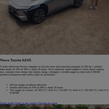
Nowa Toyota bZ4X
W pełni elektryczna Toyota z napędem na dwa lub cztery koła imponuje zasięgiem do 569 km i szybkim
ładowaniem od 10% do 80% w około 28 minut. Nowy ulepszony zespół napędowy eAxle oferuje większą
moc, mniejsze straty energii oraz większy zasięg, a dostępny w modelu napęd na cztery koła X-MODE
umożliwia dopasowywanie trybów jazdy do nawierzchni.
569 km zasięgu na jednym ładowaniu
Szybkie ładowanie od 10% do 80% w około 28 minut
Trzy napędy do wyboru: 167 KM 57,7 kWh 4×2, 224 KM 73,1 kWh 4×2 i 343 KM 73,1 kWh 4×4
X-MODE
Zobacz cennik
(Opens in new window)
Dowiedz się więcej