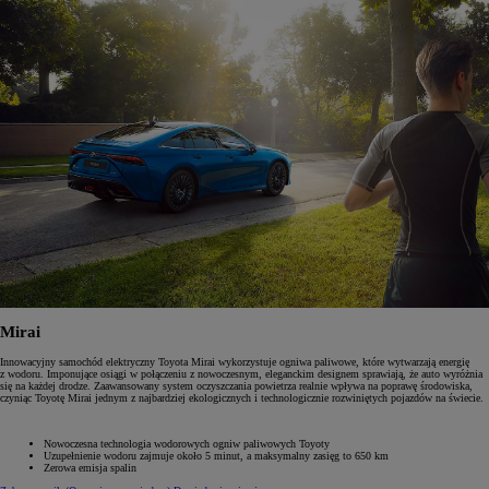
Mirai
Innowacyjny samochód elektryczny Toyota Mirai wykorzystuje ogniwa paliwowe, które wytwarzają energię
z wodoru. Imponujące osiągi w połączeniu z nowoczesnym, eleganckim designem sprawiają, że auto wyróżnia
się na każdej drodze. Zaawansowany system oczyszczania powietrza realnie wpływa na poprawę środowiska,
czyniąc Toyotę Mirai jednym z najbardziej ekologicznych i technologicznie rozwiniętych pojazdów na świecie.
Nowoczesna technologia wodorowych ogniw paliwowych Toyoty
Uzupełnienie wodoru zajmuje około 5 minut, a maksymalny zasięg to 650 km
Zerowa emisja spalin