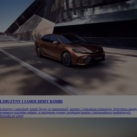
LIMUZYNY I SAMOCHODY KOMBI
Limuzyny i samochody kombi Toyoty to przestronność, komfort i sprawdzone technologie. Hybrydowe napędy
gwarantują oszczędne spalanie, a inteligentne systemy zwiększają komfort i bezpieczeństwo podróżujących.
Dowiedz się więcej