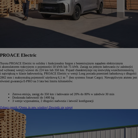
PROACE Electric
Toyota PROACE Electric to solidny i funkcjonalny furgon z bezemisyjnym napędem elektrycznym
i akumulatorem trakcyjnym o pojemności 50 kWh lub 75 kWh. Zasięg na jednym ładowaniu (w zależności
od wybranej wersji) wynosi do 224 km lub 350 km. Pojazd charakteryzuje się niezwykłą wszechstronnością
i największą w klasie ładownością. PROACE Electric w wersji Long posiada przestrzeń ładunkową o długości
3
2862 mm i maksymalną pojemność użytkową 6,1 m
(bez systemu Smart Cargo). Niewątpliwym atutem jest
również gwarancja E-PRO na 3 lata bez limitu kilometrów.
Zerowa emisja, zasięg do 350 km i ładowanie od 20% do 80% w zaledwie 30 min
Doskonała ładowność do 1400 kg
3 wersje wyposażenia, 2‎ długości nadwozia i łatwość konfiguracji
Zobacz cennik
(Opens in new window)
Dowiedz się więcej