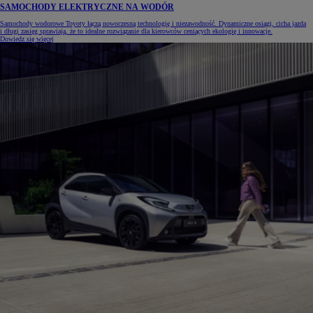
SAMOCHODY ELEKTRYCZNE NA WODÓR
Samochody wodorowe Toyoty łączą nowoczesną technologię i niezawodność. Dynamiczne osiągi, cicha jazda
i długi zasięg sprawiają, że to idealne rozwiązanie dla kierowców ceniących ekologię i innowacje.
Dowiedz się więcej