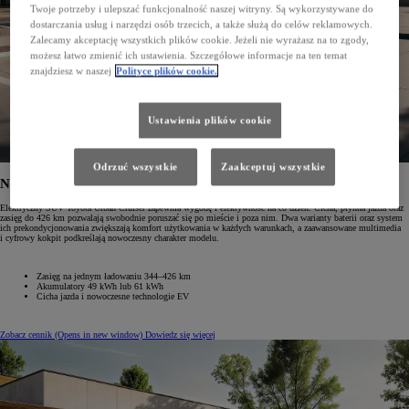
Twoje potrzeby i ulepszać funkcjonalność naszej witryny. Są wykorzystywane do
dostarczania usług i narzędzi osób trzecich, a także służą do celów reklamowych.
Zalecamy akceptację wszystkich plików cookie. Jeżeli nie wyrażasz na to zgody,
możesz łatwo zmienić ich ustawienia. Szczegółowe informacje na ten temat
znajdziesz w naszej
Polityce plików cookie.
Ustawienia plików cookie
Odrzuć wszystkie
Zaakceptuj wszystkie
Nowy Urban Cruiser
Elektryczny SUV Toyota Urban Cruiser zapewnia wygodę i efektywność na co dzień. Cicha, płynna jazda oraz
zasięg do 426 km pozwalają swobodnie poruszać się po mieście i poza nim. Dwa warianty baterii oraz system
ich prekondycjonowania zwiększają komfort użytkowania w każdych warunkach, a zaawansowane multimedia
i cyfrowy kokpit podkreślają nowoczesny charakter modelu.
Zasięg na jednym ładowaniu 344–426 km
Akumulatory 49 kWh lub 61 kWh
Cicha jazda i nowoczesne technologie EV
Zobacz cennik
(Opens in new window)
Dowiedz się więcej