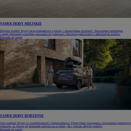
SAMOCHODY MIEJSKIE
Miejskie modele Toyoty łączą kompaktowe wymiary i niespotykaną zwrotność. Nowoczesne technologie
i napęd zapewniają oszczędne poruszania się połączone z łatwością parkowania w zatłoczonym mieście.
Dowiedz się więcej
SAMOCHODY RODZINNE
Auta rodzinne Toyoty to wszechstronność i bezpieczeństwo. Przemyślane rozwiązania i nowoczesne technologie
sprawiają, że spisują się doskonale zarówno na co dzień, jak i podczas długich podróży.
Dowiedz się więcej