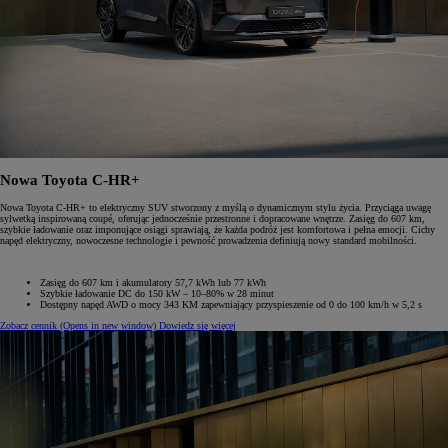
Nowa Toyota C-HR+
Nowa Toyota C-HR+ to elektryczny SUV stworzony z myślą o dynamicznym stylu życia. Przyciąga uwagę
sylwetką inspirowaną coupé, oferując jednocześnie przestronne i dopracowane wnętrze. Zasięg do 607 km,
szybkie ładowanie oraz imponujące osiągi sprawiają, że każda podróż jest komfortowa i pełna emocji. Cichy
napęd elektryczny, nowoczesne technologie i pewność prowadzenia definiują nowy standard mobilności.
Zasięg do 607 km i akumulatory 57,7 kWh lub 77 kWh
Szybkie ładowanie DC do 150 kW – 10–80% w 28 minut
Dostępny napęd AWD o mocy 343 KM zapewniający przyspieszenie od 0 do 100 km/h w 5,2 s
Zobacz cennik
(Opens in new window)
Dowiedz się więcej