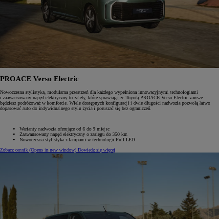
PROACE Verso Electric
Nowoczesna stylistyka, modularna przestrzeń dla każdego wypełniona innowacyjnymi technologiami
i zaawansowany napęd elektryczny to zalety, które sprawiają, że Toyotą PROACE Verso Electric zawsze
będziesz podróżować w komforcie. Wiele dostępnych konfiguracji i dwie długości nadwozia pozwolą łatwo
dopasować auto do indywidualnego stylu życia i poruszać się bez ograniczeń.
Warianty nadwozia oferujące od 6 do 9 miejsc
Zaawansowany napęd elektryczny o zasięgu do 350 km
Nowoczesna stylistyka z lampami w technologii Full LED
Zobacz cennik
(Opens in new window)
Dowiedz się więcej