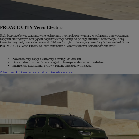
PROACE CITY Verso Electric
Styl, bezpieczeństwo, zaawansowane technologie i kompaktowe wymiary w połączeniu z nowoczesnym
napędem elektrycznym oferującym natychmiastowy dostęp do pełnego momentu obrotowego, cichą
i komfortową jazdę oraz zasięg nawet do 380 km (w trybie mieszanym) pozwalają śmiało stwierdzić, że
PROACE CITY Verso Electric to jeden z najbardziej wszechstronnych samochodów na rynku.
Zaawansowany napęd elektryczny o zasięgu do 380 km
Dwa rozstawy osi i od 5 do 7 wygodnych miejsc o elastycznym układzie
Inteligentne rozwiązania: cyfrowy kokpit, unoszona tylna szyba
Zobacz cennik
(Opens in new window)
Dowiedz się więcej