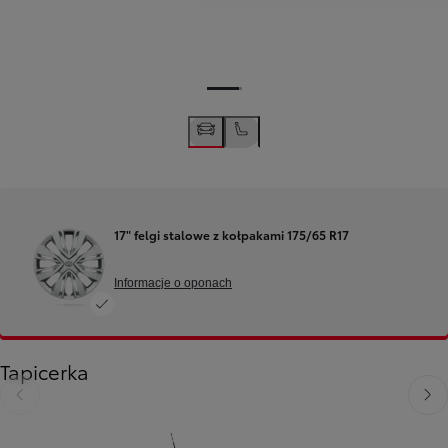
17" felgi stalowe z kołpakami 175/65 R17
Informacje o oponach
Tapicerka
Poprzedni
Nast