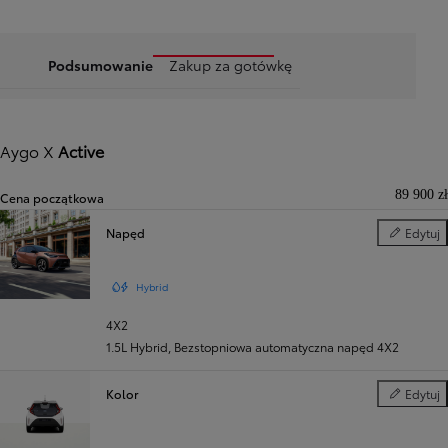
Podsumowanie
Zakup za gotówkę
Aygo X
Active
89 900 zł
Cena początkowa
Napęd
Edytuj
Napęd
Hybrid
4X2
1.5L Hybrid
,
Bezstopniowa automatyczna napęd 4X2
Kolor
Edytuj
Kolor