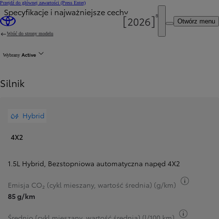
Przejdź do głównej zawartości
(Press Enter)
Specyfikacje i najważniejsze cechy
Otwórz menu
Wróć do strony modelu
Active
Wybrany
Silnik
Hybrid
4X2
1.5L Hybrid
,
Bezstopniowa automatyczna napęd 4X2
Przełącz
Emisja CO₂ (cykl mieszany, wartość średnia) (g/km)
85 g/km
Przełącz 
Średnio (cykl mieszany, wartość średnia) (l/100 km)