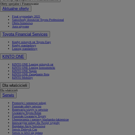
Oferty specjalne i Finansowanie
Aktualne oferty
Finał wyprzedaży 2025
Samochody dostawcze Toyota Professional
Oferta biznesowa
Auta używane
Toyota Financial Services
Kredyt niższych rat Toyota Easy
Kredyt standardowy
Leasing standardowy
KINTO ONE
KINTO ONE Leasing niższych rat
KINTO ONE Leasing konsumencki
KINTO ONE Najem
KINTO ONE Zarządzanie flotą
KINTO Mobility
Dla właścicieli
Dla właścicieli
Serwis
Promocje i sezonowe usługi
Pozostałe oferty serwisu
Rezerwacja wizyty w serwisie
Gwarancja Toyota Relax
Pozostałe Gwarancje Toyoty
Ubezpieczenia i naprawy blacharsko-lakiernicze
Innowacyjne usługi dla Twojej wygody
Bezpłatne Akcje Serwisowe
Serwis Dobrych Cen
Serwis w ASO się opłaca