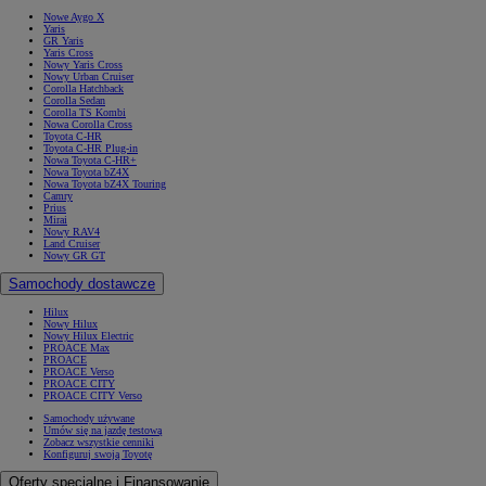
Nowe Aygo X
Yaris
GR Yaris
Yaris Cross
Nowy Yaris Cross
Nowy Urban Cruiser
Corolla Hatchback
Corolla Sedan
Corolla TS Kombi
Nowa Corolla Cross
Toyota C-HR
Toyota C-HR Plug-in
Nowa Toyota C-HR+
Nowa Toyota bZ4X
Nowa Toyota bZ4X Touring
Camry
Prius
Mirai
Nowy RAV4
Land Cruiser
Nowy GR GT
Samochody dostawcze
Hilux
Nowy Hilux
Nowy Hilux Electric
PROACE Max
PROACE
PROACE Verso
PROACE CITY
PROACE CITY Verso
Samochody używane
Umów się na jazdę testową
Zobacz wszystkie cenniki
Konfiguruj swoją Toyotę
Oferty specjalne i Finansowanie