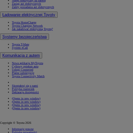
Napęd elektryczny na baterię
Zasięg aut elektrycznych
Zalety posiadania aut elektrycznych
Ładowanie elektrycznej Toyoty
Toyota HomeCharge
Toyota Charging Network
Jak naładować elektryczną Toyotę?
Systemy bezpieczeństwa
Toyota T-Mate
System eCall
Komunikacja z autem
Nowa aplikacja MyToyota
Cyfrowy opiekun auta
Usługi Connected
Płatne subskrypcje
Toyota Connectivity Match
Skontaktuj się z nami
Polityka ciasteczek
Deklaracja dostępności
(Opens in new window)
(Opens in new window)
(Opens in new window)
(Opens in new window)
Copyright © Toyota 2026
Informacje prawne
Polityka prywatności