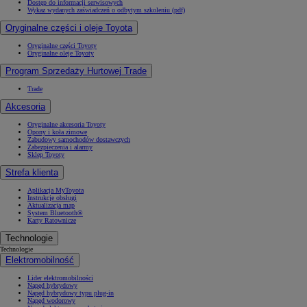
Dostęp do informacji serwisowych
Wykaz wydanych zaświadczeń o odbytym szkoleniu (pdf)
Oryginalne części i oleje Toyota
Oryginalne części Toyoty
Oryginalne oleje Toyoty
Program Sprzedaży Hurtowej Trade
Trade
Akcesoria
Oryginalne akcesoria Toyoty
Opony i koła zimowe
Zabudowy samochodów dostawczych
Zabezpieczenia i alarmy
Sklep Toyoty
Strefa klienta
Aplikacja MyToyota
Instrukcje obsługi
Aktualizacja map
System Bluetooth®
Karty Ratownicze
Technologie
Technologie
Elektromobilność
Lider elektromobilności
Napęd hybrydowy
Napęd hybrydowy typu plug-in
Napęd wodorowy