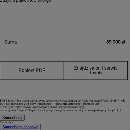
Suma
89 900 zł
Znajdź salon i serwis
Pobierz PDF
Toyoty
POST https://dxp-webcarconfig.toyota-europe.com/v1/car-config/pl/pl?path=configure/37d0214b-a347-4e4c-
864f-d14df8086d90 with body {"reduxState":{"carConfigSettings":{"loadedStepUrls":
{"configure":"https://www.toyotapoznan.pl/nowe-samochody/nowe-aygo-
x/konfigurator","specs":"https://www.toyotapoznan.pl/nowe-samochody/nowe-aygo-x/specyfikacja"}}}}
Samochody
Samochody
Samochody osobowe