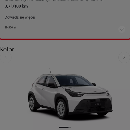
3,7 l/100 km
Dowiedz się więcej
89 900 zł
Kolor
Poprzedni
Nast