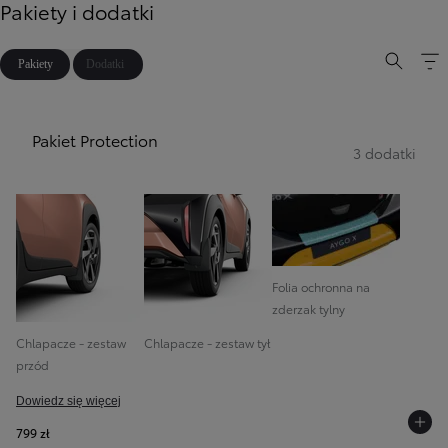
Pakiety i dodatki
Pakiety
Dodatki
Pakiet Protection
3 dodatki
Folia ochronna na
zderzak tylny
Chlapacze - zestaw
Chlapacze - zestaw tył
przód
Dowiedz się więcej
799 zł