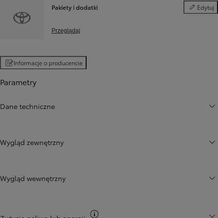
Pakiety i dodatki
Edytuj
Pakiety i d
Przeglądaj
Informacje o producencie
Parametry
Dane techniczne
Wygląd zewnętrzny
Wygląd wewnętrzny
Przełącz informacje CO2
Zużycie paliwa lub energii