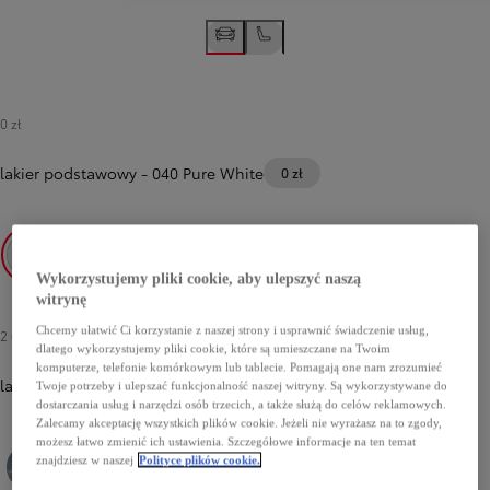
0 zł
lakier podstawowy
-
040 Pure White
0 zł
Wykorzystujemy pliki cookie, aby ulepszyć naszą
040 Pure White
witrynę
Chcemy ułatwić Ci korzystanie z naszej strony i usprawnić świadczenie usług,
2 000 zł
dlatego wykorzystujemy pliki cookie, które są umieszczane na Twoim
komputerze, telefonie komórkowym lub tablecie. Pomagają one nam zrozumieć
lakier metalizowany
Twoje potrzeby i ulepszać funkcjonalność naszej witryny. Są wykorzystywane do
dostarczania usług i narzędzi osób trzecich, a także służą do celów reklamowych.
Zalecamy akceptację wszystkich plików cookie. Jeżeli nie wyrażasz na to zgody,
możesz łatwo zmienić ich ustawienia. Szczegółowe informacje na ten temat
znajdziesz w naszej
Polityce plików cookie.