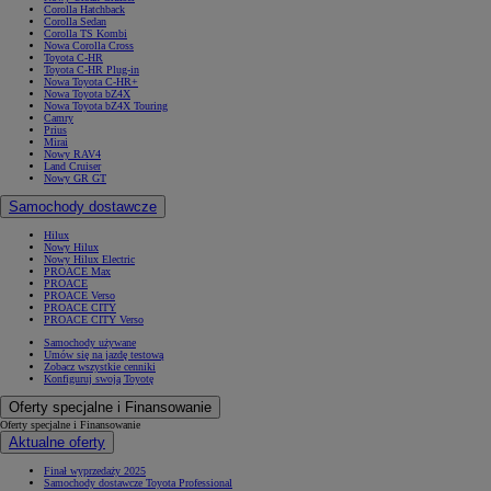
Corolla Hatchback
Corolla Sedan
Corolla TS Kombi
Nowa Corolla Cross
Toyota C-HR
Toyota C-HR Plug-in
Nowa Toyota C-HR+
Nowa Toyota bZ4X
Nowa Toyota bZ4X Touring
Camry
Prius
Mirai
Nowy RAV4
Land Cruiser
Nowy GR GT
Samochody dostawcze
Hilux
Nowy Hilux
Nowy Hilux Electric
PROACE Max
PROACE
PROACE Verso
PROACE CITY
PROACE CITY Verso
Samochody używane
Umów się na jazdę testową
Zobacz wszystkie cenniki
Konfiguruj swoją Toyotę
Oferty specjalne i Finansowanie
Oferty specjalne i Finansowanie
Aktualne oferty
Finał wyprzedaży 2025
Samochody dostawcze Toyota Professional