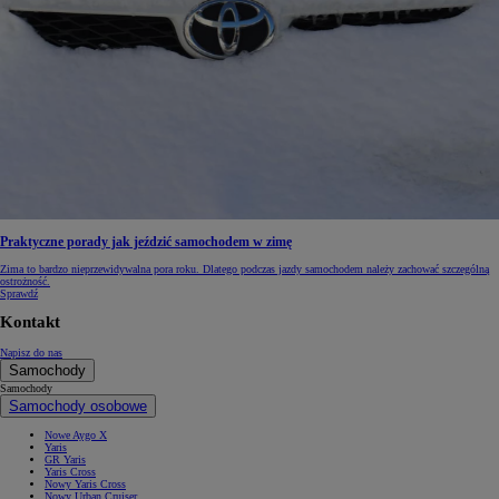
Praktyczne porady jak jeździć samochodem w zimę
Zima to bardzo nieprzewidywalna pora roku. Dlatego podczas jazdy samochodem należy zachować szczególną
ostrożność.
Sprawdź
Kontakt
Napisz do nas
Samochody
Samochody
Samochody osobowe
Nowe Aygo X
Yaris
GR Yaris
Yaris Cross
Nowy Yaris Cross
Nowy Urban Cruiser