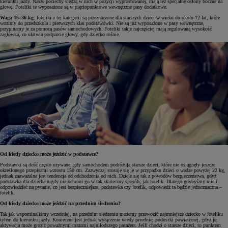
kierunku jazdy. Nasze pociechy siedzą w nich w pozycji wyprostowanej, mają też specjalne osłony boczne na
głowę. Foteliki te wyposażone są w pięciopunktowe wewnętrzne pasy dodatkowe.
Waga 15–36 kg
: foteliki z tej kategorii są przeznaczone dla starszych dzieci w wieku do około 12 lat, które
wozimy do przedszkola i pierwszych klas podstawówki. Nie są już wyposażone w pasy wewnętrzne,
przypinamy je za pomocą pasów samochodowych. Foteliki takie najczęściej mają regulowaną wysokość
zagłówka, co ułatwia podparcie głowy, gdy dziecko rośnie.
Od kiedy dziecko może jeździć w podstawce?
Podstawki są dość często używane, gdy samochodem podróżują starsze dzieci, które nie osiągnęły jeszcze
określonego przepisami wzrostu 150 cm. Zazwyczaj stosuje się je w przypadku dzieci o wadze powyżej 22 kg,
jednak zauważalna jest tendencja od odchodzenia od nich. Dzieje się tak z powodów bezpieczeństwa, gdyż
podstawka dla dziecka nigdy nie ochroni go w tak skuteczny sposób, jak fotelik. Dlatego gdybyśmy mieli
odpowiedzieć na pytanie, co jest bezpieczniejsze, podstawka czy fotelik, odpowiedź ta będzie jednoznaczna –
fotelik.
Od kiedy dziecko może jeździć na przednim siedzeniu?
Tak jak wspominaliśmy wcześniej, na przednim siedzeniu możemy przewozić najmniejsze dziecko w foteliku
tyłem do kierunku jazdy. Konieczne jest jednak wyłączenie wtedy przedniej poduszki powietrznej, gdyż jej
aktywacja może grozić poważnymi urazami najmłodszego pasażera. Jeśli chodzi o starsze dzieci, to punktem