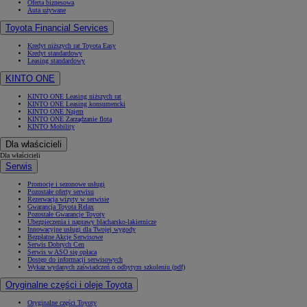
Oferta biznesowa
Auta używane
Toyota Financial Services
Kredyt niższych rat Toyota Easy
Kredyt standardowy
Leasing standardowy
KINTO ONE
KINTO ONE Leasing niższych rat
KINTO ONE Leasing konsumencki
KINTO ONE Najem
KINTO ONE Zarządzanie flotą
KINTO Mobility
Dla właścicieli
Dla właścicieli
Serwis
Promocje i sezonowe usługi
Pozostałe oferty serwisu
Rezerwacja wizyty w serwisie
Gwarancja Toyota Relax
Pozostałe Gwarancje Toyoty
Ubezpieczenia i naprawy blacharsko-lakiernicze
Innowacyjne usługi dla Twojej wygody
Bezpłatne Akcje Serwisowe
Serwis Dobrych Cen
Serwis w ASO się opłaca
Dostęp do informacji serwisowych
Wykaz wydanych zaświadczeń o odbytym szkoleniu (pdf)
Oryginalne części i oleje Toyota
Oryginalne części Toyoty