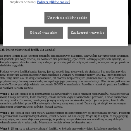
znajdziesz w naszej
Polityce plików cookie.
Ustawienia plików cookie
Odrzuć wszystkie
Zaakceptuj wszystkie
Jak dobrać odpowiedni fotelik dla dziecka?
Na rynku istnieje kilka kategorii fotelików samochodowych dla dzieci. Oczywiście najważniejszym kryterium
ich podziału jest waga dziecka, ale warto też brać pod uwagę jego wzrost. Zdarzają się bowiem sytuacje, w
których wagowo dziecko mieści się w danym przedziale, jednak na tyle już urosło, że nie jest mu po prostu w
siedzisku wygodnie.
Podczas wyboru fotelika bardzo istotny jest też sposób jego mocowania do siedzenia. I tu rozróżniamy dwa
typy: mocowane za pomocą pasów bezpieczeństwa i wpinane w specjalne punkty ISOFIX, które dodatkowo
stabilizują siedzisko. To drugie rozwiązanie jest znacznie bezpieczniejsze, ponieważ fotelik jest w zasadzie
przytwierdzony do ramy samochodu, co zapobiega jego przesunięciu w czasie kolizji. Obecnie wszystkie nowe
modele Toyoty posiadają właśnie mocowania ISOFIX w standardzie. Przejdźmy jednak do podziału fotelików
ze względu na wagę dziecka.
Waga 0–13 kg
: foteliki te są przeznaczone dla noworodków i około rocznych niemowlaków. Mają one też tak
zwaną funkcję nosidełek, które możemy jednym ruchem wyjąć z samochodu i przenosić, a nawet zamocować
do ramy wózka. Co ważne, montujemy je wyłącznie tyłem do kierunku jazdy. I jeszcze jedno, foteliki dla
najmniejszych dzieci przez kilka kolejnych miesięcy rosną wraz z nimi. Dzieje się tak dzięki wyjmowanym
elementom podtrzymującym główkę i boczki dziecka.
Waga 0–18
: foteliki tego typu mają w zasadzie bardzo zbliżone parametry do opisywanych powyżej. Podobnie
są przeznaczone dla najmłodszych dzieci, jednak w wieku od 6 miesięcy. Wiąże się to z tym, że mają pozycję
mniej leżącą, co z kolei daje nam gwarancję, że posłużą naszym dzieciom znacznie dłużej – przy dobrych
wiatrach nawet do 4. roku życia. Montujemy je także tyłem do kierunku jazdy.
Waga 9–25 kg
: są to tak zwane „drugie” foteliki, w których przewozimy dzieci kilkuletnie przodem do