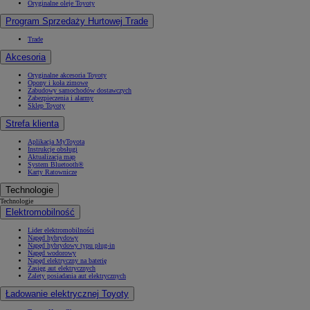
Oryginalne oleje Toyoty
Program Sprzedaży Hurtowej Trade
Trade
Akcesoria
Oryginalne akcesoria Toyoty
Opony i koła zimowe
Zabudowy samochodów dostawczych
Zabezpieczenia i alarmy
Sklep Toyoty
Strefa klienta
Aplikacja MyToyota
Instrukcje obsługi
Aktualizacja map
System Bluetooth®
Karty Ratownicze
Technologie
Technologie
Elektromobilność
Lider elektromobilności
Napęd hybrydowy
Napęd hybrydowy typu plug-in
Napęd wodorowy
Napęd elektryczny na baterię
Zasięg aut elektrycznych
Zalety posiadania aut elektrycznych
Ładowanie elektrycznej Toyoty