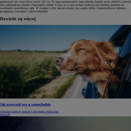
granicznym jest oczywiście wzrost 150 cm. Po jego przekroczeniu nasze dziecko śmiało może siedzieć z przodu
jako pełnoprawny pasażer. Pamiętajmy jednak o tym, że w razie kolizji czołowej jest bardziej narażona na
ewentualne uszkodzenia ciała. W związku z tym zawsze miejmy na uwadze dobro i bezpieczeństwo dziecka –
postępujmy rozważnie i odpowiedzialnie.
Dowiedz się więcej
Jak przewozić psa w samochodzie
Aktualne przepisy prawne I obowiązki właściciela.
Sprawdź