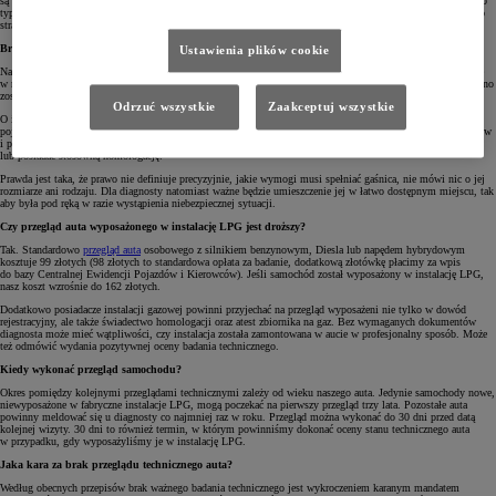
są to powypadkowe uszkodzenia konstrukcji pojazdu osłabiające jego strukturę. Jeżeli diagnosta wykryje tego
typu problem i uzna, że nie uda się go usunąć w warsztacie, może zatrzymać nasz dowód rejestracyjny, a auto
straci prawo do poruszania się po drogach publicznych.
Brak gaśnicy, brak przeglądu samochodu?
Ustawienia plików cookie
Na pozytywny wynik przeglądu ma wpływ nie tylko stan techniczny naszego samochodu, ale także to, co się
w nim znajduje. Przygotowując się do wizyty, warto również pamiętać o tym, że każde auto w Polsce powinno
zostać wyposażone w trójkąt ostrzegawczy oraz gaśnicę.
Odrzuć wszystkie
Zaakceptuj wszystkie
O ile z trójkątem zwykle nie ma problemu, gdyż jest on standardowym wyposażeniem praktycznie każdego
pojazdu wyprodukowanego w przeciągu ostatnich kilkudziesięciu lat, o tyle wokół gaśnic narosło wiele mitów
i półprawd. Według niektórych ekspertów gaśnica powinna zawierać minimum 1 kilogram środka gaśniczego
lub posiadać stosowną homologację.
Prawda jest taka, że prawo nie definiuje precyzyjnie, jakie wymogi musi spełniać gaśnica, nie mówi nic o jej
rozmiarze ani rodzaju. Dla diagnosty natomiast ważne będzie umieszczenie jej w łatwo dostępnym miejscu, tak
aby była pod ręką w razie wystąpienia niebezpiecznej sytuacji.
Czy przegląd auta wyposażonego w instalację LPG jest droższy?
Tak. Standardowo
przegląd auta
osobowego z silnikiem benzynowym, Diesla lub napędem hybrydowym
kosztuje 99 złotych (98 złotych to standardowa opłata za badanie, dodatkową złotówkę płacimy za wpis
do bazy Centralnej Ewidencji Pojazdów i Kierowców). Jeśli samochód został wyposażony w instalację LPG,
nasz koszt wzrośnie do 162 złotych.
Dodatkowo posiadacze instalacji gazowej powinni przyjechać na przegląd wyposażeni nie tylko w dowód
rejestracyjny, ale także świadectwo homologacji oraz atest zbiornika na gaz. Bez wymaganych dokumentów
diagnosta może mieć wątpliwości, czy instalacja została zamontowana w aucie w profesjonalny sposób. Może
też odmówić wydania pozytywnej oceny badania technicznego.
Kiedy wykonać przegląd samochodu?
Okres pomiędzy kolejnymi przeglądami technicznymi zależy od wieku naszego auta. Jedynie samochody nowe,
niewyposażone w fabryczne instalacje LPG, mogą poczekać na pierwszy przegląd trzy lata. Pozostałe auta
powinny meldować się u diagnosty co najmniej raz w roku. Przegląd można wykonać do 30 dni przed datą
kolejnej wizyty. 30 dni to również termin, w którym powinniśmy dokonać oceny stanu technicznego auta
w przypadku, gdy wyposażyliśmy je w instalację LPG.
Jaka kara za brak przeglądu technicznego auta?
Według obecnych przepisów brak ważnego badania technicznego jest wykroczeniem karanym mandatem