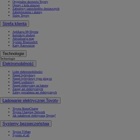
Oryginalne akcesoria Toyoty
Opony i koła zimowe
Zabudowy samochodów dostawczych
Zabezpieczenia i alarmy
Sklep Toyoty
Strefa klienta
Aplikacja MyToyota
Instrukcje obsługi
Aktualizacja map
System Bluetooth®
Karty Ratownicze
Technologie
Technologie
Elektromobilność
Lider elektromobilności
Napęd hybrydowy
Napęd hybrydowy typu plug-in
Napęd wodorowy
Napęd elektryczny na baterię
Zasięg aut elektrycznych
Zalety posiadania aut elektrycznych
Ładowanie elektrycznej Toyoty
Toyota HomeCharge
Toyota Charging Network
Jak naładować elektryczną Toyotę?
Systemy bezpieczeństwa
Toyota T-Mate
System eCall