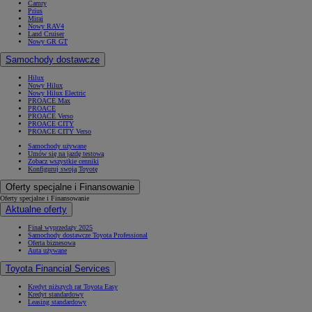
Camry
Prius
Mirai
Nowy RAV4
Land Cruiser
Nowy GR GT
Samochody dostawcze
Hilux
Nowy Hilux
Nowy Hilux Electric
PROACE Max
PROACE
PROACE Verso
PROACE CITY
PROACE CITY Verso
Samochody używane
Umów się na jazdę testową
Zobacz wszystkie cenniki
Konfiguruj swoją Toyotę
Oferty specjalne i Finansowanie
Oferty specjalne i Finansowanie
Aktualne oferty
Finał wyprzedaży 2025
Samochody dostawcze Toyota Professional
Oferta biznesowa
Auta używane
Toyota Financial Services
Kredyt niższych rat Toyota Easy
Kredyt standardowy
Leasing standardowy