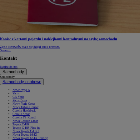
Koniec z kartami pojazdu i naklejkami kontrolnymi na szybę samochodu
Życie kierowców stało się dzięki temu prostsze.
Sprawdź
Kontakt
Napisz do nas
Samochody
Samochody
Samochody osobowe
Nowe Aygo X
Yaris
GR Yaris
Yaris Cross
Nowy Yaris Cross
Nowy Urban Cruiser
Corolla Hatchback
Corolla Sedan
Corolla TS Kombi
Nowa Corolla Cross
Toyota C-HR
Toyota C-HR Plug-in
Nowa Toyota C-HR+
Nowa Toyota bZ4X
Nowa Toyota bZ4X Touring