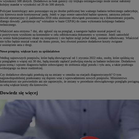
w wysokości 500 złotych. Dodatkowo za brak gaśnicy czy trójkąta ostrzegawczego może zostać nałożony
kolejny mandat w wysokości od 20 do 500 złotych.
Policjant kontrolujący auto poruszające się po drodze publicznej bez ważnego badania technicznego zadecyduje,
czy kierowca może kontynuować jazdę. Jeżeli w jego ocenie samochód będzie sprawny, zatrzyma jedynie
dowód rejestracyjny (1 października 2018 roku zniesiono obowiązek poruszania się z dokumentami pojazdu,
dlatego dowody „zatrzymuje się” wirtualnie w bazie CEPiK) do czasu wykonania kolejnego badania
technicznego.
Właściciel auta otrzyma 7 dni, aby zgłosić się na przegląd, a następnie będzie musiał pojawić się
z pozytywnym wynikiem na komendzie w celu odblokowania dokumentu w systemie. Jeżeli samochód
w ocenie funkcjonariuszy okaże się niesprawny i nie będzie mógł jechać dalej, zostanie odholowany. Właściciel
nie tylko będzie musiał wracać do domu pieszo, lecz również poniesie dodatkowe koszty związane
z usunięciem auta z drogi.
Nowe przepisy, większe kary za spóźnialstwo
Według najnowszych przepisów, które będą obowiązywać od 1 stycznia 2022 roku, osoby, które spóźnią się
z przeglądem o więcej niż 30 dni, będą musiały zapłacić podwójną stawkę za badanie techniczne. Dodatkowo
poza oceną i wpisem diagnosta będzie zobowiązany do zrobienia zdjęć przodu i tyłu auta, a także przebiegu
widniejącego na desce rozdzielczej.
Czy dodatkowe obowiązki przełożą się na zmiany w cenniku na stacjach diagnostycznych? O tym
najprawdopodobniej przekonamy się dopiero wraz z wprowadzeniem nowych przepisów. Ministerstwo
Infrastruktury nie potwierdziło ani nie zaprzeczyło, że zmiany w procedurze obowiązkowego przeglądu pociągną
za sobą większe koszty dla kierowców.
Dowiedz się więcej