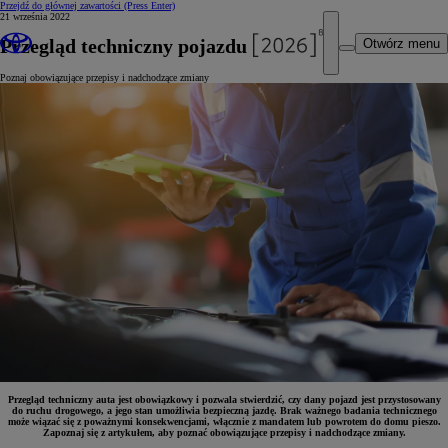
Przejdź do głównej zawartości
(Press Enter)
21 września 2022
Przegląd techniczny pojazdu
Otwórz menu
Poznaj obowiązujące przepisy i nadchodzące zmiany
Przegląd techniczny auta jest obowiązkowy i pozwala stwierdzić, czy dany pojazd jest przystosowany
do ruchu drogowego, a jego stan umożliwia bezpieczną jazdę. Brak ważnego badania technicznego
może wiązać się z poważnymi konsekwencjami, włącznie z mandatem lub powrotem do domu pieszo.
Zapoznaj się z artykułem, aby poznać obowiązujące przepisy i nadchodzące zmiany.