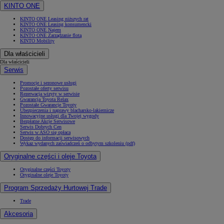
KINTO ONE
KINTO ONE Leasing niższych rat
KINTO ONE Leasing konsumencki
KINTO ONE Najem
KINTO ONE Zarządzanie flotą
KINTO Mobility
Dla właścicieli
Dla właścicieli
Serwis
Promocje i sezonowe usługi
Pozostałe oferty serwisu
Rezerwacja wizyty w serwisie
Gwarancja Toyota Relax
Pozostałe Gwarancje Toyoty
Ubezpieczenia i naprawy blacharsko-lakiernicze
Innowacyjne usługi dla Twojej wygody
Bezpłatne Akcje Serwisowe
Serwis Dobrych Cen
Serwis w ASO się opłaca
Dostęp do informacji serwisowych
Wykaz wydanych zaświadczeń o odbytym szkoleniu (pdf)
Oryginalne części i oleje Toyota
Oryginalne części Toyoty
Oryginalne oleje Toyoty
Program Sprzedaży Hurtowej Trade
Trade
Akcesoria