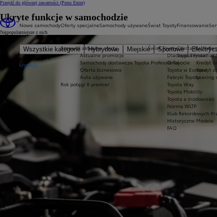
Przejdź do głównej zawartości
(Press Enter)
Ukryte funkcje w samochodzie
Nowe samochody
Oferty specjalne
Samochody używane
Świat Toyoty
Finansowanie
Ser
Najpopularniejsze z nich
Sprawdź aktualne oferty
Świat Toyoty
Oferta dla firm
Ser
Wszystkie kategorie
Hybrydowe
Miejskie
Sportowe
Elektryc
Aktualne promocje
Dlaczego Toyota?
Toyota Financial 
Nowe Aygo X
Samochody dostawcze Toyota Professional
O Toyocie
Kredyt n
HYBRID
Oferta biznesowa
Toyota w Europie
Kredyt s
Auta używane
Fabryki Toyoty
Leasing 
Rok potęgi 8 premier
Toyota Way
Toyota Mobility
Toyota a środowisko
Norma WLTP
Klub Rekordowych Pr
Historyczne Modele
FAQ