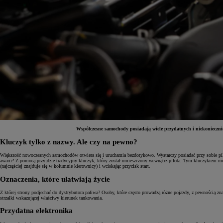
Współczesne samochody posiadają wiele przydatnych i niekoniecznie
Kluczyk tylko z nazwy. Ale czy na pewno?
Od
81 900 zł
Większość nowoczesnych samochodów otwiera się i uruchamia bezdotykowo. Wystarczy posiadać przy sobie pilot
awarii? Z pomocą przyjdzie tradycyjny kluczyk, który został umieszczony wewnątrz pilota. Tym kluczykiem mo
(najczęściej znajduje się w kolumnie kierownicy) i wciskając przycisk start.
Yaris Cross
HYBRID
Oznaczenia, które ułatwiają życie
Z której strony podjechać do dystrybutora paliwa? Osoby, które często prowadzą różne pojazdy, z pewnością zn
strzałki wskazującej właściwy kierunek tankowania.
Przydatna elektronika