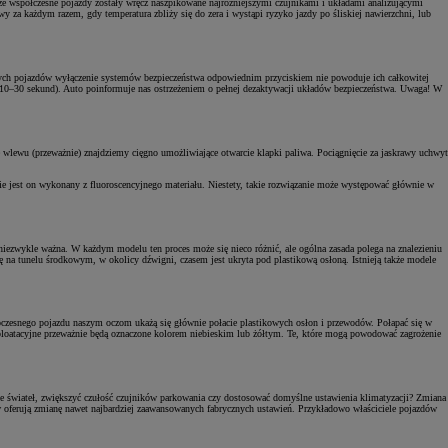
 współczesne pojazdy zostały wręcz naszpikowane najróżniejszymi czujnikami i układami analizującymi
 za każdym razem, gdy temperatura zbliży się do zera i wystąpi ryzyko jazdy po śliskiej nawierzchni, lub
esnych pojazdów wyłączenie systemów bezpieczeństwa odpowiednim przyciskiem nie powoduje ich całkowitej
cisk (10–30 sekund). Auto poinformuje nas ostrzeżeniem o pełnej dezaktywacji układów bezpieczeństwa. Uwaga! W
ie wlewu (przeważnie) znajdziemy cięgno umożliwiające otwarcie klapki paliwa. Pociągnięcie za jaskrawy uchwyt
 jest on wykonany z fluoroscencyjnego materiału. Niestety, takie rozwiązanie może występować głównie w
 niezwykle ważna. W każdym modelu ten proces może się nieco różnić, ale ogólna zasada polega na znalezieniu
ię na tunelu środkowym, w okolicy dźwigni, czasem jest ukryta pod plastikową osłoną. Istnieją także modele
woczesnego pojazdu naszym oczom ukażą się głównie połacie plastikowych osłon i przewodów. Połapać się w
loatacyjne przeważnie będą oznaczone kolorem niebieskim lub żółtym. Te, które mogą powodować zagrożenie
e świateł, zwiększyć czułość czujników parkowania czy dostosować domyślne ustawienia klimatyzacji? Zmiana
ów oferują zmianę nawet najbardziej zaawansowanych fabrycznych ustawień. Przykładowo właściciele pojazdów