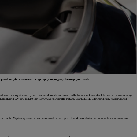
rzed wizytą w serwisie. Przyjrzyjmy się najpopularniejszym z nich.
nie chce się otworzyć, bo rozładował się akumulator, padła bateria w kluczyku lub centralny zamek uległ
akumulatora czy pod maskę lub spróbować uruchomić pojazd, przykładając pilot do anteny transpondera
a z auta. Wystarczy spojrzeć na deskę rozdzielczą i poszukać ikonki dystrybutora oraz towarzyszącej mu