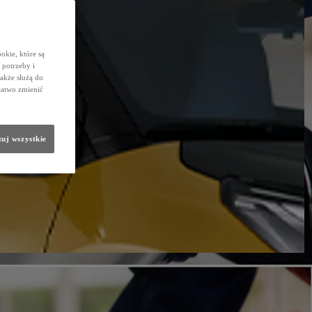
okie, które są
potrzeby i
także służą do
łatwo zmienić
uj wszystkie