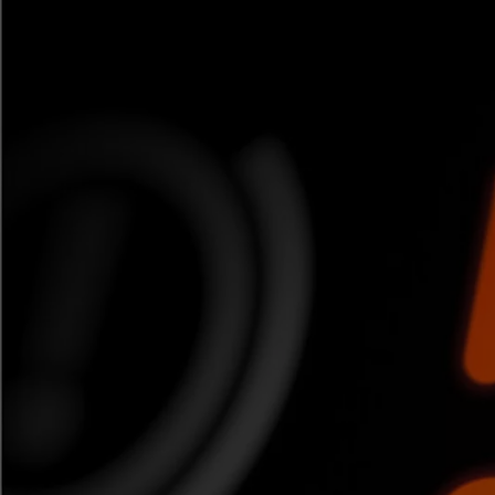
Od
105 300 zł
Corolla Hatchback
HYBRID