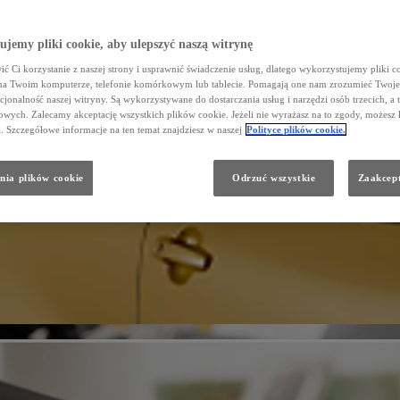
jemy pliki cookie, aby ulepszyć naszą witrynę
ć Ci korzystanie z naszej strony i usprawnić świadczenie usług, dlatego wykorzystujemy pliki co
na Twoim komputerze, telefonie komórkowym lub tablecie. Pomagają one nam zrozumieć Twoje 
cjonalność naszej witryny. Są wykorzystywane do dostarczania usług i narzędzi osób trzecich, a 
wych. Zalecamy akceptację wszystkich plików cookie. Jeżeli nie wyrażasz na to zgody, możesz 
a. Szczegółowe informacje na ten temat znajdziesz w naszej
Polityce plików cookie.
nia plików cookie
Odrzuć wszystkie
Zaakcept