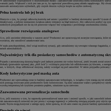
W samochodach wyposażonych w multimedialne ekrany i zaawansowane ustawienia menu komunikatów ułatwiający
warunki jazdy. Większość z nich jest tam po to, by zapewniać prawidłową pracę układu napędowego. My również
zasuwało automatycznie szyberdach, gdy czujnik deszczu wykryje krople na szybie czołowej.
Pełna kontrola lub jej brak
Marzycie o tym, by przejąć całkowitą kontrolę nad autem i pojeździć w bardziej ekstremalny sposób? A może 
dezaktywacji, a jedynie nieznacznie zwiększa zakres tolerancji na błąd kierowcy. Aby całkowicie pozbyć się sy
niektórych przypadkach nie da się ich ponownie włączyć bez wyłączenia i powtórnego uruchomienia silnika.
Sprawdzone rozwiązania analogowe
A co, jeśli zawiedzie elektronika w naszym aucie? Producenci aut opracowują też awaryjne rozwiązania, które 
wystarczy, aby umożliwić zatankowanie auta.
W mało prawdopodobnej, choć wciąż możliwej sytuacji, gdy zatrzaśniemy się wewnątrz własnego bagażnika, z 
autach amerykańskich.
Najważniejszy trik dla posiadaczy samochodów z automatyczną sk
Pojazdu z automatyczną skrzynią biegów pod żadnym pozorem nie wolno holować, jeżeli lewarek został ustawion
blokady (przeważnie opisanej jako „shift lock”) i wciśnięciu przycisku lub odblokowaniu jej kluczem, a nast
aut, w których, chcąc odblokować skrzynię, należy wczołgać się pod samochód. W takim przypadku polecamy w
Kody kolorystyczne pod maską auta
Producenci aut wprowadzają coraz to bardziej zaawansowane technologie, w związku z tym starają się też utr
nich pomogą stosowane przez producentów kody kolorystyczne. Są nimi oznaczone ważne z perspektywy użytko
wysoką temperaturą lub ryzykiem porażenia prądem, oznaczone są na czerwono.
Zaawansowana personalizacja samochodu
A co, jeśli marzymy o tym, by naprawdę spersonalizować nasze auto i zmienić sposób, w jaki samochód info
tak zaawansowanych ustawień nie jest prosta i wymaga ingerencji w jednostkę sterującą pojazdu przy użyciu 
marki Toyota mogą korzystać z szeregu opcji, które sprawią, że ich auto stanie się jeszcze bardziej spersonaliz
Dowiedz się więcej