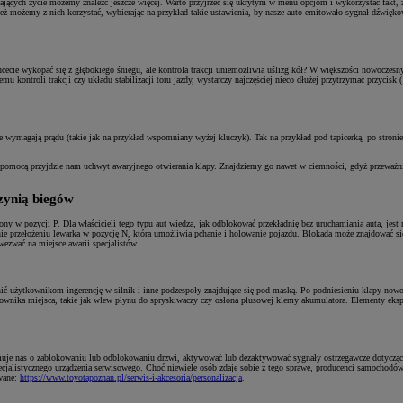
ch życie możemy znaleźć jeszcze więcej. Warto przyjrzeć się ukrytym w menu opcjom i wykorzystać fakt, że
 możemy z nich korzystać, wybierając na przykład takie ustawienia, by nasze auto emitowało sygnał dźwiękowy
chcecie wykopać się z głębokiego śniegu, ale kontrola trakcji uniemożliwia uślizg kół? W większości nowocz
stemu kontroli trakcji czy układu stabilizacji toru jazdy, wystarczy najczęściej nieco dłużej przytrzymać przy
nie wymagają prądu (takie jak na przykład wspomniany wyżej kluczyk). Tak na przykład pod tapicerką, po stron
pomocą przyjdzie nam uchwyt awaryjnego otwierania klapy. Znajdziemy go nawet w ciemności, gdyż przeważnie
rzynią biegów
y w pozycji P. Dla właścicieli tego typu aut wiedza, jak odblokować przekładnię bez uruchamiania auta, jest
ępnie przełożeniu lewarka w pozycję N, która umożliwia pchanie i holowanie pojazdu. Blokada może znajdować s
ezwać na miejsce awarii specjalistów.
udnić użytkownikom ingerencję w silnik i inne podzespoły znajdujące się pod maską. Po podniesieniu klapy no
wnika miejsca, takie jak wlew płynu do spryskiwaczy czy osłona plusowej klemy akumulatora. Elementy eksp
rmuje nas o zablokowaniu lub odblokowaniu drzwi, aktywować lub dezaktywować sygnały ostrzegawcze dotycząc
specjalistycznego urządzenia serwisowego. Choć niewiele osób zdaje sobie z tego sprawę, producenci samochod
owane:
https://www.toyotapoznan.pl/serwis-i-akcesoria/personalizacja
.