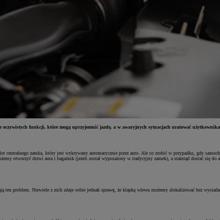
 oczywistych funkcji, które mogą uprzyjemnić jazdę, a w awaryjnych sytuacjach uratować użytkownika p
 centralnego zamka, który jest wykrywany automatycznie przez auto. Ale co zrobić w przypadku, gdy samochód 
żemy otworzyć drzwi auta i bagażnik (jeżeli został wyposażony w tradycyjny zamek), a stamtąd dostać się do 
ają ten problem. Niewiele z nich zdaje sobie jednak sprawę, że klapkę wlewu możemy zlokalizować bez wysiadani