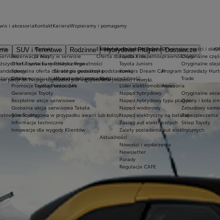
wis i akcesoria
Kontakt
Kariera
Wspieramy i pomagamy
wis
Kontakt
Ekobonus dla hybryd Toyoty
Kluby dla dzieci i młodzieży
Oryginalne części i oleje
K
zne
SUV i Terenowe
Rodzinne
Hybrydowe Plug-in
Dostawcze
Services
Rezerwacja wizyty w serwisie
O Nas
Oferta dla osób z niepełnosprawnościami
Toyota Kids
Oryginalne częś
iższych rat Toyota Easy
Oferta serwisu mechanicznego
Polityka Prywatności
Toyota Juniors
Oryginalne olej
tandardowy
Specjalna oferta dla aut po gwarancji podstawowej
Strategia podatkowa
Konkurs Dream Car
Program Sprzedaży Hurt
standardowy
Oferta serwisu blacharsko-lakierniczego
Wspieramy i pomagamy
Elektromobilność
Trade
nie pasuje do Twojego Highlandera pod względem funkcjonalności i estetyki.
Promocje i usługi sezonowe
Toyota Pomoc 24h
Lider elektromobilności
Akcesoria
Gwarancje Toyoty
Napęd hybrydowy
Oryginalne akce
Bezpłatne akcje serwisowe
Napęd hybrydowy typu plug-in
Opony i koła z
Globalna akcja serwisowa Takata
Napęd wodorowy
Zabudowy samo
zebiegów Toyoty
Pomoc drogowa w przypadku awarii lub kolizji
Napęd elektryczny na baterię
Zabezpieczenia 
Informacje techniczne
Zasięg aut elektrycznych
Sklep Toyoty
Innowacje dla wygody Klientów
Zalety posiadania aut elektrycznych
Aktualności
Nowości i wydarzenia
Newsletter
Porady
Regulacje CAFE