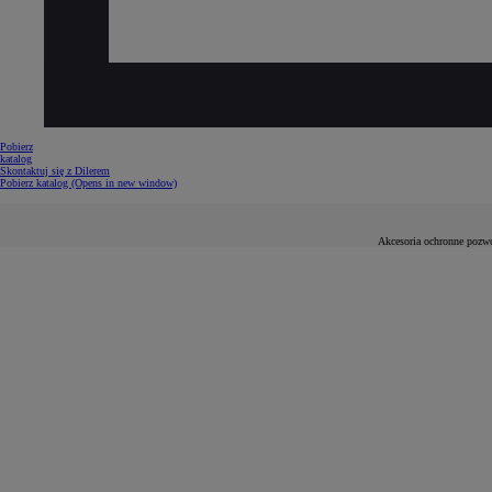
Od
105 300 zł
Corolla Hatchback
HYBRID
Pobierz
katalog
Skontaktuj się z Dilerem
Pobierz katalog
(Opens in new window)
Akcesoria ochronne pozwo