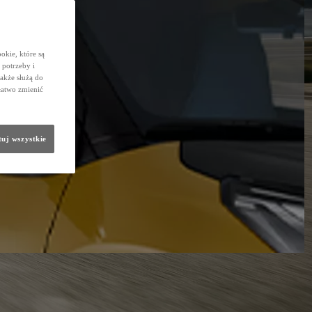
okie, które są
potrzeby i
także służą do
łatwo zmienić
uj wszystkie