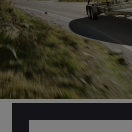
Od
81 900 zł
Yaris Cross
HYBRID