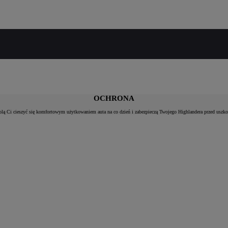
OCHRONA
lą Ci cieszyć się komfortowym użytkowaniem auta na co dzień i zabezpieczą Twojego Highlandera przed uszko