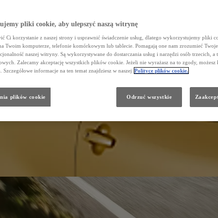
jemy pliki cookie, aby ulepszyć naszą witrynę
ć Ci korzystanie z naszej strony i usprawnić świadczenie usług, dlatego wykorzystujemy pliki co
na Twoim komputerze, telefonie komórkowym lub tablecie. Pomagają one nam zrozumieć Twoje 
cjonalność naszej witryny. Są wykorzystywane do dostarczania usług i narzędzi osób trzecich, a 
wych. Zalecamy akceptację wszystkich plików cookie. Jeżeli nie wyrażasz na to zgody, możesz 
a. Szczegółowe informacje na ten temat znajdziesz w naszej
Polityce plików cookie.
nia plików cookie
Odrzuć wszystkie
Zaakcept