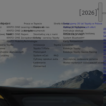
 Toyoty
INTO ONE
Praca w Toyocie
Strefa klienta
Świętujemy 35 lat Toyoty w Polsce
ci
KINTO ONE Leasing niższych rat
Dołącz do nas
Odkryj 35 wyjątkowych ofert
Aplikacja MyToyota
Ak
e
KINTO ONE Leasing konsumencki
Kontakt
Instrukcje obsługi
pr
Umów się na jazdę testową
owej Trade
KINTO ONE Najem
Skontaktuj się z nami
Aktualizacja map
Ce
KINTO ONE Zarządzanie flotą
Salony i serwisy Toyoty
System Bluetooth®
ws
KINTO Mobility
Technologie
Karty Ratownicze
mo
soria Toyoty
Innowacje
Toyota Collection
S
imowe
Toyota T-Mate
Kolekcje Toyoty
do
chodów dostawczych
Motorsport
Kolekcje Toyoty Gazoo Racing
To
i alarmy
System eCall
FAQ
Pr
Cyfrowy opiekun auta
Najczęściej zadawane pytania
Of
Ładowanie
Wykaz wydanych zaświadczeń o odbyt
KI
Connected
fi
S
u
in
w
U
si
ja
te