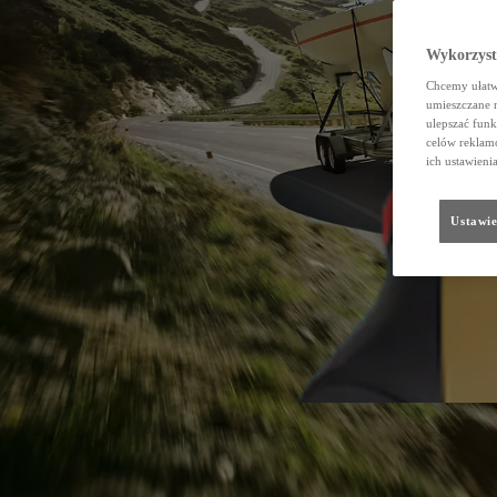
Wykorzystu
Chcemy ułatwi
umieszczane 
ulepszać funk
celów reklamo
ich ustawieni
Ustawie