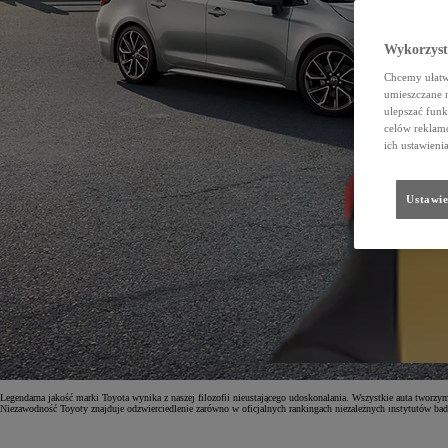
Wykorzystu
Chcemy ułatwi
umieszczane 
ulepszać funk
celów reklamo
ich ustawieni
Ustawie
Legendarna jakość marki Toyota wynika z naszej filozofii nieustającego udoskonalania. Wszystkie auta tworz
Niezawodność Toyoty znajduje odzwierciedlenie zarówno w oficjalnych rankingach niezależnych instytutów bad