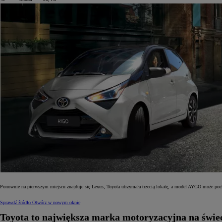
Od
105 300 zł
Corolla Hatchback
HYBRID
Ponownie na pierwszym miejscu znajduje się Lexus, Toyota utrzymała trzecią lokatę, a model AYGO może poc
Sprawdź źródło
Otwórz w nowym oknie
Toyota to największa marka motoryzacyjna na świec