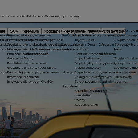
wis i akcesoria
Kontakt
Kariera
Wspieramy i pomagamy
wis
Kontakt
Ekobonus dla hybryd Toyoty
Kluby dla dzieci i młodzieży
Oryginalne części i oleje
K
zne
SUV i Terenowe
Rodzinne
Hybrydowe Plug-in
Dostawcze
Services
Rezerwacja wizyty w serwisie
O Nas
Oferta dla osób z niepełnosprawnościami
Toyota Kids
Oryginalne częś
iższych rat Toyota Easy
Oferta serwisu mechanicznego
Polityka Prywatności
Toyota Juniors
Oryginalne olej
tandardowy
Specjalna oferta dla aut po gwarancji podstawowej
Strategia podatkowa
Konkurs Dream Car
Program Sprzedaży Hurt
standardowy
Oferta serwisu blacharsko-lakierniczego
Wspieramy i pomagamy
Elektromobilność
Trade
Promocje i usługi sezonowe
Toyota Pomoc 24h
Lider elektromobilności
Akcesoria
Gwarancje Toyoty
Napęd hybrydowy
Oryginalne akce
Bezpłatne akcje serwisowe
Napęd hybrydowy typu plug-in
Opony i koła z
Globalna akcja serwisowa Takata
Napęd wodorowy
Zabudowy samo
zebiegów Toyoty
Pomoc drogowa w przypadku awarii lub kolizji
Napęd elektryczny na baterię
Zabezpieczenia 
Informacje techniczne
Zasięg aut elektrycznych
Sklep Toyoty
Innowacje dla wygody Klientów
Zalety posiadania aut elektrycznych
Aktualności
Nowości i wydarzenia
Newsletter
Porady
Regulacje CAFE