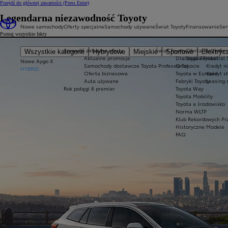
Przejdź do głównej zawartości
(Press Enter)
Legendarna niezawodność Toyoty
Nowe samochody
Oferty specjalne
Samochody używane
Świat Toyoty
Finansowanie
Ser
Poznaj wszystkie fakty
Sprawdź aktualne oferty
Świat Toyoty
Oferta dla firm
Ser
Wszystkie kategorie
Hybrydowe
Miejskie
Sportowe
Elektryc
Aktualne promocje
Dlaczego Toyota?
Toyota Financial 
Nowe Aygo X
Samochody dostawcze Toyota Professional
O Toyocie
Kredyt n
HYBRID
Oferta biznesowa
Toyota w Europie
Kredyt s
Auta używane
Fabryki Toyoty
Leasing 
Rok potęgi 8 premier
Toyota Way
Toyota Mobility
Toyota a środowisko
Norma WLTP
Klub Rekordowych Pr
Historyczne Modele
FAQ