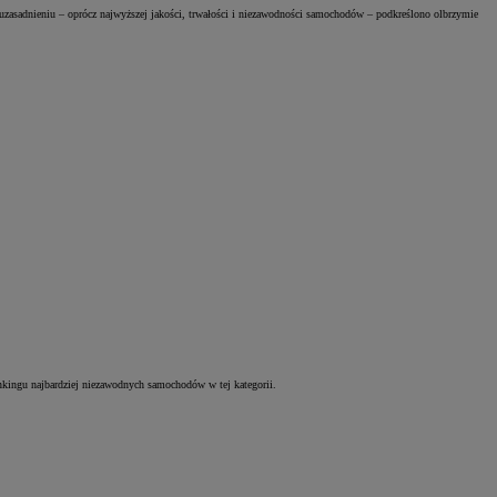
uzasadnieniu – oprócz najwyższej jakości, trwałości i niezawodności samochodów – podkreślono olbrzymie
ankingu najbardziej niezawodnych samochodów w tej kategorii.