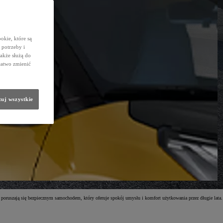
okie, które są
potrzeby i
także służą do
łatwo zmienić
uj wszystkie
 poruszają się bezpiecznym samochodem, który oferuje spokój umysłu i komfort użytkowania przez długie lata.