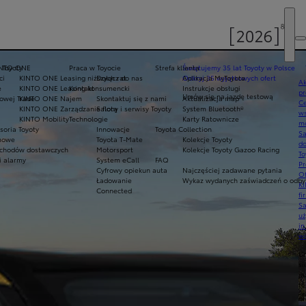
 Toyoty
INTO ONE
Praca w Toyocie
Strefa klienta
Świętujemy 35 lat Toyoty w Polsce
ci
KINTO ONE Leasing niższych rat
Dołącz do nas
Odkryj 35 wyjątkowych ofert
Aplikacja MyToyota
Ak
e
KINTO ONE Leasing konsumencki
Kontakt
Instrukcje obsługi
pr
Umów się na jazdę testową
owej Trade
KINTO ONE Najem
Skontaktuj się z nami
Aktualizacja map
Ce
KINTO ONE Zarządzanie flotą
Salony i serwisy Toyoty
System Bluetooth®
ws
KINTO Mobility
Technologie
Karty Ratownicze
mo
soria Toyoty
Innowacje
Toyota Collection
S
imowe
Toyota T-Mate
Kolekcje Toyoty
do
chodów dostawczych
Motorsport
Kolekcje Toyoty Gazoo Racing
To
i alarmy
System eCall
FAQ
Pr
Cyfrowy opiekun auta
Najczęściej zadawane pytania
Of
Ładowanie
Wykaz wydanych zaświadczeń o odbyt
KI
Connected
fi
S
u
in
w
U
si
ja
te