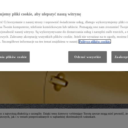
jemy pliki cookie, aby ulepszyć naszą witrynę
ć Ci korzystanie z naszej strony i usprawnić świadczenie usług, dlatego wykorzystujemy pliki co
na Twoim komputerze, telefonie komórkowym lub tablecie. Pomagają one nam zrozumieć Twoje 
cjonalność naszej witryny. Są wykorzystywane do dostarczania usług i narzędzi osób trzecich, a 
wych. Zalecamy akceptację wszystkich plików cookie. Jeżeli nie wyrażasz na to zgody, możesz 
a. Szczegółowe informacje na ten temat znajdziesz w naszej
Polityce plików cookie.
nia plików cookie
Odrzuć wszystkie
Zaakcept
ymy z najwyższą dbałością o szczegóły. Dzięki temu kierowcy wybierający Toyotę zawsze mogą mieć pewność, że
awczych, jak i w testach przeprowadzanych w najbardziej ekstremalnych warunkach.