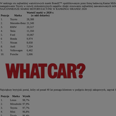
W rankingu stu najbardziej wartościowych marek BrandZ™ opublikowanym przez firmę badawczą Kantar Millwar
zaangażowanie Toyoty w rozwój niskoemisyjnych napędów dzięki stosowaniu najbardziej zaawansowanych techn
NAJCENNIEJSZE MARKI MOTORYZACYJNE W RANKINGU BRANDZ 2020
Wartość marki w 2020 r.
Pozycja
Marka
(w mld dolarów)
1.
Toyota
28,388
2.
Mercedes‑Benz
21,349
3.
BMW
20,517
4.
Tesla
11,350
5.
Ford
10,067
6
Honda
9,974
7.
Nissan
8,658
8.
Audi
7,334
9.
Volkswagen
6,462
10.
Porsche
5,606
Największy brytyjski portal, który od ponad 40 lat pomaga klientom w podjęciu decyzji zakupowych, zapytał 1
Pozycja
Marka
Wynik
1.
Lexus
98,7%
2.
Mitsubishi
97,9%
3.
Toyota
97,7%
4.
Mini
96,8%
5.
Škoda
96,4%