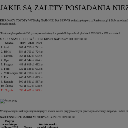
JAKIE SĄ ZALETY POSIADANIA N
KIEROWCY TOYOTY WYDAJĄ NAJMNIEJ NA SERWIS twierdzą eksperci z Rankomat.pl i Dobrymechanik.pl. Wedłu
innych marek.
*Rankomat.pl na podstawie 25.9 tys. napraw umówionych w portalu Dobrymechanik.pl w latach 2019‑2021 w 1088 warsztatach.
MARKA SAMOCHODU A ŚREDNI KOSZT NAPRAWY OD 2019 ROKU
Marka
2019
2020
2021
1. Audi
607 zł
719 zł
741 zł
2. BMW
554 zł
703 zł
724 zł
3. Citroen
564 zł
642 zł
682 zł
4. Opel
483 zł
544 zł
674 zł
5. Peugeot
483 zł
619 zł
662 zł
6. Ford
522 zł
588 zł
652 zł
7. Volkswagen
488 zł
718 zł
634 zł
8. Fiat
440 zł
563 zł
623 zł
9. Renault
500 zł
551 zł
587 zł
10. Škoda
467 zł
562 zł
568 zł
11. Toyota
393 zł
481 zł
543 zł
W najnowszym rankingu najcenniejszych marek świata przygotowanym przez opiniotwórczy magazyn Forbes Toyo
NAJCENNIEJSZE MARKI MOTORYZACYJNE W 2020 ROKU
Pozycja
w rankingu
Wartość marki
ogólnym 2020
Nazwa
(w mld dolarów)