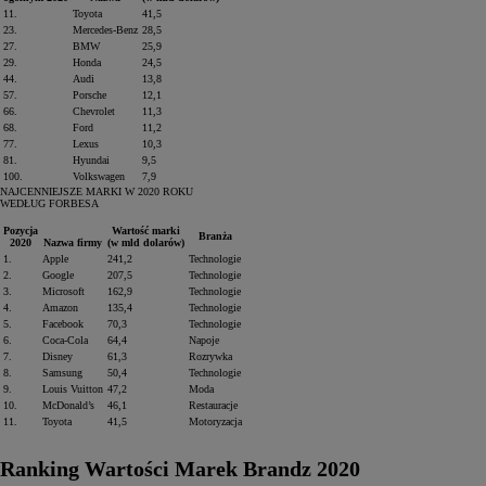
11.
Toyota
41,5
23.
Mercedes‑Benz
28,5
27.
BMW
25,9
29.
Honda
24,5
44.
Audi
13,8
57.
Porsche
12,1
66.
Chevrolet
11,3
68.
Ford
11,2
77.
Lexus
10,3
81.
Hyundai
9,5
100.
Volkswagen
7,9
NAJCENNIEJSZE MARKI W 2020 ROKU
WEDŁUG FORBESA
Pozycja
Wartość marki
Branża
2020
Nazwa firmy
(w mld dolarów)
1.
Apple
241,2
Technologie
2.
Google
207,5
Technologie
3.
Microsoft
162,9
Technologie
4.
Amazon
135,4
Technologie
5.
Facebook
70,3
Technologie
Od
81 900 zł
6.
Coca‑Cola
64,4
Napoje
7.
Disney
61,3
Rozrywka
Yaris Cross
8.
Samsung
50,4
Technologie
HYBRID
9.
Louis Vuitton
47,2
Moda
10.
McDonald’s
46,1
Restauracje
11.
Toyota
41,5
Motoryzacja
Ranking Wartości Marek Brandz 2020