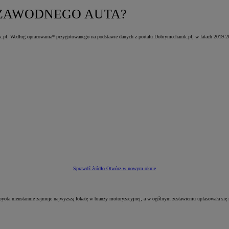
IEZAWODNEGO AUTA?
g opracowania* przygotowanego na podstawie danych z portalu Dobrymechanik.pl, w latach 2019‑2021 śr
Sprawdź źródło
Otwórz w nowym oknie
ta nieustannie zajmuje najwyższą lokatę w branży motoryzacyjnej, a w ogólnym zestawieniu uplasowała się n