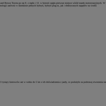
d Brown Toyota po raz 8. z rzędu i 13. w historii zajęła pierwsze miejsce wśród marek motoryzacyjnych. W 
ologii zarówno w dziedzinie pełnych hybryd, hybryd plug‑in, jak i elektrycznych napędów na wodór.
3 tysięcy kierowców aut w wieku do 5 lat o ich doświadczenia z jazdy, co posłużyło za podstawę stworzenia r