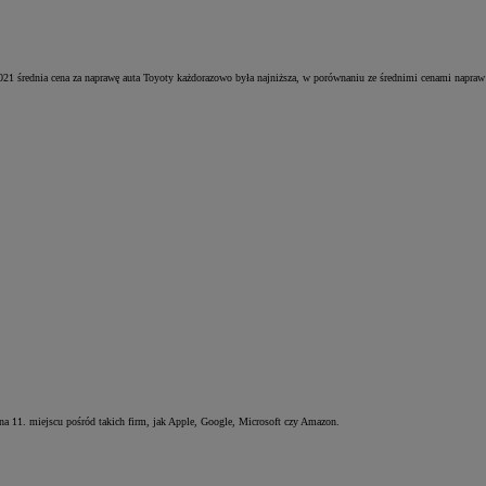
ednia cena za naprawę auta Toyoty każdorazowo była najniższa, w porównaniu ze średnimi cenami napraw
a 11. miejscu pośród takich firm, jak Apple, Google, Microsoft czy Amazon.