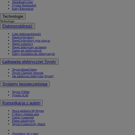
Aktualizacja map
System Bluetooth®
Karty Ratownicze
Technologie
Technologie
Elektromobilność
Lider elektromobilności
Napęd hybrydowy
Napęd hybrydowy typu plug-in
Napęd wodorowy
Napęd elektryczny na baterię
Zasięg aut elektrycznych
Zalety posiadania aut elektrycznych
Ładowanie elektrycznej Toyoty
Toyota HomeCharge
Toyota Charging Network
Jak naładować elektryczną Toyotę?
Systemy bezpieczeństwa
Toyota T-Mate
System eCall
Komunikacja z autem
Nowa aplikacja MyToyota
Cyfrowy opiekun auta
Usługi Connected
Płatne subskrypcje
Toyota Connectivity Match
Skontaktuj się z nami