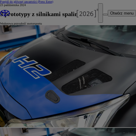
Przejdź do głównej zawartości
(Press Enter)
23 października 2024
3 prototypy z silnikami spalinowymi
Otwórz menu
Wodorowa przyszłość motorsportu