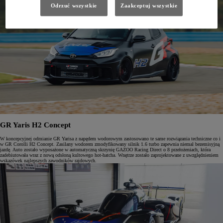
Odrzuć wszystkie
Zaakceptuj wszystkie
GR Yaris H2 Concept
W koncepcyjnej odmianie GR Yarisa z napędem wodorowym zastosowano te same rozwiązania techniczne co i
w GR Corolli H2 Concept. Zasilany wodorem zmodyfikowany silnik 1.6 turbo zapewnia niemal bezemisyjną
jazdę. Auto zostało wyposażone w automatyczną skrzynię GAZOO Racing Direct o 8 przełożeniach, która
zadebiutowała wraz z nową odsłoną kultowego hot-hatcha. Wnętrze zostało zaprojektowane z uwzględnieniem
wskazówek najlepszych zawodników rajdowych.