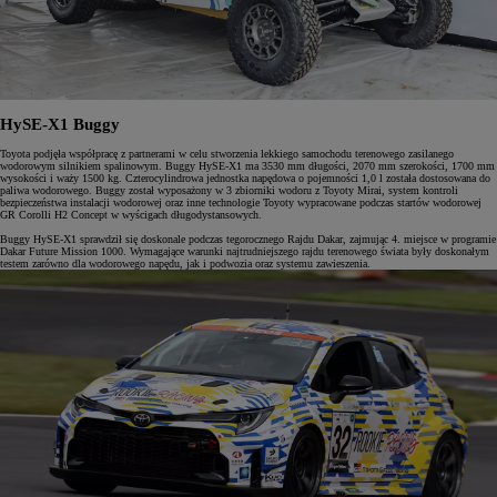
HySE-X1 Buggy
Toyota podjęła współpracę z partnerami w celu stworzenia lekkiego samochodu terenowego zasilanego
wodorowym silnikiem spalinowym. Buggy HySE-X1 ma 3530 mm długości, 2070 mm szerokości, 1700 mm
wysokości i waży 1500 kg. Czterocylindrowa jednostka napędowa o pojemności 1,0 l została dostosowana do
paliwa wodorowego. Buggy został wyposażony w 3 zbiorniki wodoru z Toyoty Mirai, system kontroli
bezpieczeństwa instalacji wodorowej oraz inne technologie Toyoty wypracowane podczas startów wodorowej
GR Corolli H2 Concept w wyścigach długodystansowych.
Buggy HySE-X1 sprawdził się doskonale podczas tegorocznego Rajdu Dakar, zajmując 4. miejsce w programie
Dakar Future Mission 1000. Wymagające warunki najtrudniejszego rajdu terenowego świata były doskonałym
testem zarówno dla wodorowego napędu, jak i podwozia oraz systemu zawieszenia.