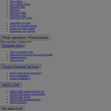
Nowy Hilux
Nowy Hilux Electric
PROACE Max
PROACE
PROACE Verso
PROACE CITY
PROACE CITY Verso
Samochody używane
Umów się na jazdę testową
Zobacz wszystkie cenniki
Konfiguruj swoją Toyotę
Oferty specjalne i Finansowanie
Oferty specjalne i Finansowanie
Aktualne oferty
Finał wyprzedaży 2025
Samochody dostawcze Toyota Professional
Oferta biznesowa
Auta używane
Toyota Financial Services
Kredyt niższych rat Toyota Easy
Kredyt standardowy
Leasing standardowy
KINTO ONE
KINTO ONE Leasing niższych rat
KINTO ONE Leasing konsumencki
KINTO ONE Najem
KINTO ONE Zarządzanie flotą
KINTO Mobility
Dla właścicieli