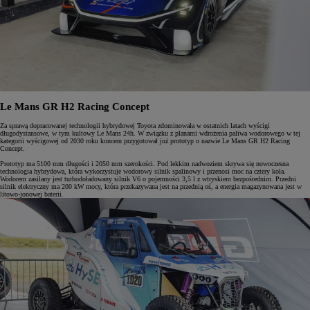
Le Mans GR H2 Racing Concept
Za sprawą dopracowanej technologii hybrydowej Toyota zdominowała w ostatnich latach wyścigi
długodystansowe, w tym kultowy Le Mans 24h. W związku z planami wdrożenia paliwa wodorowego w tej
kategorii wyścigowej od 2030 roku koncern przygotował już prototyp o nazwie Le Mans GR H2 Racing
Concept.
Prototyp ma 5100 mm długości i 2050 mm szerokości. Pod lekkim nadwoziem skrywa się nowoczesna
technologia hybrydowa, która wykorzystuje wodorowy silnik spalinowy i przenosi moc na cztery koła.
Wodorem zasilany jest turbodoładowany silnik V6 o pojemności 3,5 l z wtryskiem bezpośrednim. Przedni
silnik elektryczny ma 200 kW mocy, która przekazywana jest na przednią oś, a energia magazynowana jest w
litowo-jonowej baterii.