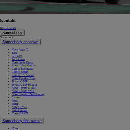
Kontakt
Napisz do nas
Samochody
Samochody
Samochody osobowe
Nowe Aygo X
Yaris
GR Yaris
Yaris Cross
Nowy Yaris Cross
Nowy Urban Cruiser
Corolla Hatchback
Corolla Sedan
Corolla TS Kombi
Nowa Corolla Cross
Toyota C-HR
Toyota C-HR Plug-in
Nowa Toyota C-HR+
Nowa Toyota bZ4X
Nowa Toyota bZ4X Touring
Camry
Prius
Mirai
Nowy RAV4
Land Cruiser
Nowy GR GT
Samochody dostawcze
Hilux