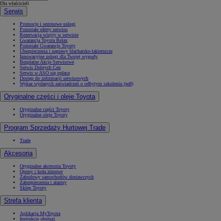
Dla właścicieli
Serwis
Promocje i sezonowe usługi
Pozostałe oferty serwisu
Rezerwacja wizyty w serwisie
Gwarancja Toyota Relax
Pozostałe Gwarancje Toyoty
Ubezpieczenia i naprawy blacharsko-lakiernicze
Innowacyjne usługi dla Twojej wygody
Bezpłatne Akcje Serwisowe
Serwis Dobrych Cen
Serwis w ASO się opłaca
Dostęp do informacji serwisowych
Wykaz wydanych zaświadczeń o odbytym szkoleniu (pdf)
Oryginalne części i oleje Toyota
Oryginalne części Toyoty
Oryginalne oleje Toyoty
Program Sprzedaży Hurtowej Trade
Trade
Akcesoria
Oryginalne akcesoria Toyoty
Opony i koła zimowe
Zabudowy samochodów dostawczych
Zabezpieczenia i alarmy
Sklep Toyoty
Strefa klienta
Aplikacja MyToyota
Instrukcje obsługi