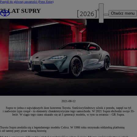
Przejdź do głównej zawartości
(Press Enter)
35 LAT SUPRY
Otwórz menu
2021-08-12
Supra to jedna z największych ikon koncernu Toyota. Sześciocylindrowy silnik z przodu, napęd na tył
i nadwozie typu coupé - to elementy charakterystyczne tego samochodu. W 2021 Supra obchodzi swoje 35-
lecie. W ciągu tego czasu ukazało się aż 5 generacji modelu, w tym ta ostatnia – GR Supra.
Toyota Supra zrodziła się z legendarnego modelu Celica. W 1986 roku otrzymała oddzielną platformę
i od tamtej pory pisze własną historię.