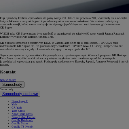
Fuji Speedway Edition wprowadzała do gamy wersję 2.0. Takich aut powstało 200, wyróżniały się z zewnątrz
białym lakierem, czarnymi felgami i pomalowanymi na czerwono lusterkami. We wnętrzu znalazły się
oznaczenia wersji, której nazwa nawiązuje do słynnego japońskiego toru wyścigowego, gdzie testowano
GR Suprę.
W 2021 roku GR Suprę można było zamówić w ograniczonej do zaledwie 90 sztuk wersji Jarama Racetrack
Edition w wyjątkowym kolorze Horizon Blue.
GR Supra to samochód o sportowym DNA. W Japonii auto ściga się w serii SuperGT, a w 2020 roku
zadebiutowała GR Supra GT4. To produkowany w zakładach TOYOTA GAZOO Racing Europe w Kolonii
samochód stworzony z myślą o kierowcach startujących w wyścigach klas GT.
Toyota pamięta też o użytkownikach klasycznych wersji sportowego coupé. W ramach programu GR Heritage
Parts Project specjaliści marki odtwarzają kolejne oryginalne części zamienne sprzed lat, a następnie
je produkują i wprowadzają na rynek. Podzespoły są dostępne w Europie, Japonii, Ameryce Północnej i innych
krajach.
Kontakt
Napisz do nas
Samochody
Samochody
Samochody osobowe
Nowe Aygo X
Yaris
GR Yaris
Yaris Cross
Nowy Yaris Cross
Nowy Urban Cruiser
Corolla Hatchback
Corolla Sedan
Corolla TS Kombi