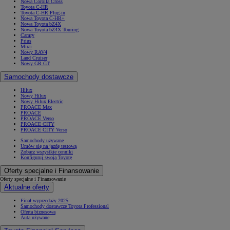
Nowa Corolla Cross
Toyota C-HR
Toyota C-HR Plug-in
Nowa Toyota C-HR+
Nowa Toyota bZ4X
Nowa Toyota bZ4X Touring
Camry
Prius
Mirai
Nowy RAV4
Land Cruiser
Nowy GR GT
Samochody dostawcze
Hilux
Nowy Hilux
Nowy Hilux Electric
PROACE Max
PROACE
PROACE Verso
PROACE CITY
PROACE CITY Verso
Samochody używane
Umów się na jazdę testową
Zobacz wszystkie cenniki
Konfiguruj swoją Toyotę
Oferty specjalne i Finansowanie
Oferty specjalne i Finansowanie
Aktualne oferty
Finał wyprzedaży 2025
Samochody dostawcze Toyota Professional
Oferta biznesowa
Auta używane