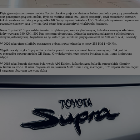
Piąta generacja sportowego modelu Toyoty charakteryzuje się idealnym balans pomiędzy precyzją prowadzenia
oraz ponadprzeciętną stabilnością. Było to możliwe dzięki tzw. „złotej proporcji”, czyli stosunkowi rozstawu
kół do rozstawu osi, który w przypadku GR Supry wynosi dokładnie 1,55. To do tych wymiarów dopasowano
pozostałe elementy auta. I w tym tkwi sekret jego znakomitych właściwości jezdnych.
Nowa Toyota GR Supra zadebiutowała z trzylitrowym, sześciocylindrowym, turbodoładowanym silnikiem,
który wytwarza 340 KM i 500 Nm momentu obrotowego. Jednostkę napędową połączono z ośmiobiegową
skrzynią automatyczną. Napędzane na tył auto z tym silnikiem przyspiesza od 0 do 100 km/h w 4,3 sekundy.
W 2020 roku ofertę silników poszerzono o dwulitrową jednostkę o mocy 258 KM i 400 Nm.
Wyjątkowa stylistyka Supry od lat wzbudza prawdziwe emocje wśród fanów motoryzacji. Tak jest też
w przypadku nowego modelu GR Supra. O wyjątkowości tego modelu świadczą m.in. liczne limitowane
edycje.
W 2019 roku Europie dostępna była wersja A90 Edition, która dostępna była dla europejskich klientów
w liczbie zaledwie 90 sztuk. Wyróżniała się lakierem Matt Storm Grey, matowymi, 19'' felgami aluminiowymi
i wnętrzem obszytym czerwoną skórą.