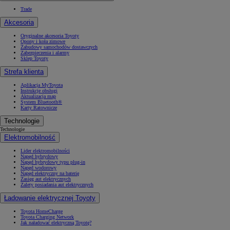
Trade
Akcesoria
Oryginalne akcesoria Toyoty
Opony i koła zimowe
Zabudowy samochodów dostawczych
Zabezpieczenia i alarmy
Sklep Toyoty
Strefa klienta
Aplikacja MyToyota
Instrukcje obsługi
Aktualizacja map
System Bluetooth®
Karty Ratownicze
Technologie
Technologie
Elektromobilność
Lider elektromobilności
Napęd hybrydowy
Napęd hybrydowy typu plug-in
Napęd wodorowy
Napęd elektryczny na baterię
Zasięg aut elektrycznych
Zalety posiadania aut elektrycznych
Ładowanie elektrycznej Toyoty
Toyota HomeCharge
Toyota Charging Network
Jak naładować elektryczną Toyotę?