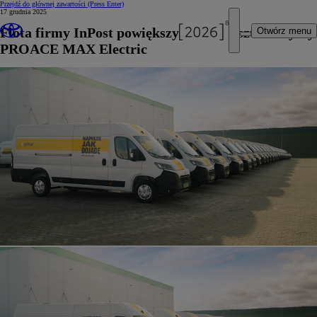
Przejdź do głównej zawartości
(Press Enter)
17 grudnia 2025
Flota firmy InPost powiększy się o 500 sztuk Toyoty
Otwórz menu
PROACE MAX Electric