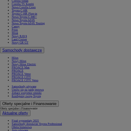
Corolla Sedan
Corolla TS Kombi
Nowa Corolla Cross
Toyota C-HR
Toyota C-HR Plug-in
Nowa Toyota C-HR+
Nowa Toyota bZ4X
Nowa Toyota bZ4X Touring
Camry
Prius
Mirai
Nowy RAV4
Land Cruiser
Nowy GR GT
Samochody dostawcze
Hilux
Nowy Hilux
Nowy Hilux Electric
PROACE Max
PROACE
PROACE Verso
PROACE CITY
PROACE CITY Verso
Samochody używane
Umów się na jazdę testową
Zobacz wszystkie cenniki
Konfiguruj swoją Toyotę
Oferty specjalne i Finansowanie
Oferty specjalne i Finansowanie
Aktualne oferty
Finał wyprzedaży 2025
Samochody dostawcze Toyota Professional
Oferta biznesowa
Auta używane