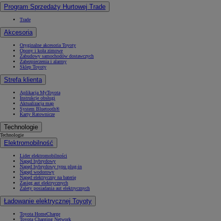
Program Sprzedaży Hurtowej Trade
Trade
Akcesoria
Oryginalne akcesoria Toyoty
Opony i koła zimowe
Zabudowy samochodów dostawczych
Zabezpieczenia i alarmy
Sklep Toyoty
Strefa klienta
Aplikacja MyToyota
Instrukcje obsługi
Aktualizacja map
System Bluetooth®
Karty Ratownicze
Technologie
Technologie
Elektromobilność
Lider elektromobilności
Napęd hybrydowy
Napęd hybrydowy typu plug-in
Napęd wodorowy
Napęd elektryczny na baterię
Zasięg aut elektrycznych
Zalety posiadania aut elektrycznych
Ładowanie elektrycznej Toyoty
Toyota HomeCharge
Toyota Charging Network