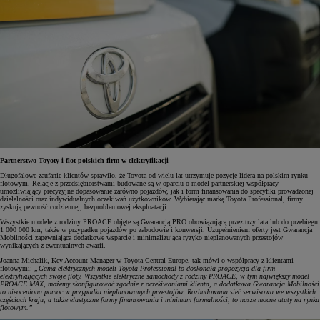
Partnerstwo Toyoty i flot polskich firm w elektryfikacji
Długofalowe zaufanie klientów sprawiło, że Toyota od wielu lat utrzymuje pozycję lidera na polskim rynku
flotowym. Relacje z przedsiębiorstwami budowane są w oparciu o model partnerskiej współpracy
umożliwiający precyzyjne dopasowanie zarówno pojazdów, jak i form finansowania do specyfiki prowadzonej
działalności oraz indywidualnych oczekiwań użytkowników. Wybierając markę Toyota Professional, firmy
zyskują pewność codziennej, bezproblemowej eksploatacji.
Wszystkie modele z rodziny PROACE objęte są Gwarancją PRO obowiązującą przez trzy lata lub do przebiegu
1 000 000 km, także w przypadku pojazdów po zabudowie i konwersji. Uzupełnieniem oferty jest Gwarancja
Mobilności zapewniająca dodatkowe wsparcie i minimalizująca ryzyko nieplanowanych przestojów
wynikających z ewentualnych awarii.
Joanna Michalik, Key Account Manager w Toyota Central Europe, tak mówi o współpracy z klientami
flotowymi:
„Gama elektrycznych modeli Toyota Professional to doskonała propozycja dla firm
elektryfikujących swoje floty. Wszystkie elektryczne samochody z rodziny PROACE, w tym największy model
PROACE MAX, możemy skonfigurować zgodnie z oczekiwaniami klienta, a dodatkowa Gwarancja Mobilności
to nieoceniona pomoc w przypadku nieplanowanych przestojów. Rozbudowana sieć serwisowa we wszystkich
częściach kraju, a także elastyczne formy finansowania i minimum formalności, to nasze mocne atuty na rynku
flotowym.”