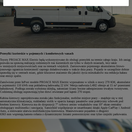
Przesyłki kurierskie w pojemnych i komfortowych vanach
Toyoty PROACE MAX Electric będą wykorzystywane do obsługi przesyłek na terenie całego kraju. Ich zasięg
pozwala na sprawną realizację codziennych tras kurierskich nie tylko w dużych miastach, lecz także
w mniejszych miejscowościach oraz na terenach wiejskich. Zastosowanie pojemnego akumulatora litowo-
jonowego ogranicza konieczność częstego doładowywania w trakcie dnia pracy. Pojazdy te szczególnie dobrze
sprawdzą się w centrach miast, gdzie kluczowe znaczenie dla jakości życia mieszkańców ma redukcja hałasu
oraz emisji spalin.
Zamówione przez InPost modele PROACE MAX Electric wyposażono w silnik o mocy 270 KM, akumulator
o pojemności 110 kWh oraz pokładową ładowarkę 22 kW. Wersja nadwozia L4H2 oferuje aż 15 m³ przestrzeni
ładunkowej. Podłoga została wyłożona sklejką, natomiast ściany boczne zabezpieczono trwałym tworzywem.
Codzienną obsługę usprawniają tylne drzwi otwierane pod kątem 270 stopni.
Kabina kierowcy zaprojektowana została jako funkcjonalne, mobilne miejsce pracy – znajduje się w niej
automatyczna klimatyzacja, rozkładany stolik w oparciu kanapy pasażerów oraz praktyczny schowek pod
fotelem kierowcy. Kierowca ma do dyspozycji 7" cyfrowy zestaw wskaźników oraz 10" ekran centralny
obsługujący multimedia i nawigację. Samochód współpracuje ze smartfonami dzięki Apple CarPlay i Android
Auto, a sterowanie ułatwia multifunkcyjna kierownica. Manewrowanie pojazdem o długości
6363 mm wspierają kamera cofania z dynamicznymi liniami pomocniczymi oraz tylne czujniki parkowania.