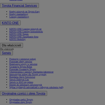
Toyota Financial Services
Kredyt niższych rat Toyota Easy
Kredyt standardowy
Leasing standardowy
KINTO ONE
KINTO ONE Leasing niższych rat
KINTO ONE Leasing konsumencki
KINTO ONE Najem
KINTO ONE Zarządzanie flotą
KINTO Mobility
Dla właścicieli
Dla właścicieli
Serwis
Promocje i sezonowe usługi
Pozostałe oferty serwisu
Rezerwacja wizyty w serwisie
Gwarancja Toyota Relax
Pozostałe Gwarancje Toyoty
Ubezpieczenia i naprawy blacharsko-lakiernicze
Innowacyjne usługi dla Twojej wygody
Bezpłatne Akcje Serwisowe
Serwis Dobrych Cen
Serwis w ASO się opłaca
Dostęp do informacji serwisowych
Wykaz wydanych zaświadczeń o odbytym szkoleniu (pdf)
Oryginalne części i oleje Toyota
Oryginalne części Toyoty
Oryginalne oleje Toyoty