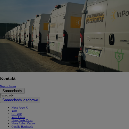
Kontakt
Napisz do nas
Samochody
Samochody
Samochody osobowe
Nowe Aygo X
Yaris
GR Yaris
Yaris Cross
Nowy Yaris Cross
Nowy Urban Cruiser
Corolla Hatchback