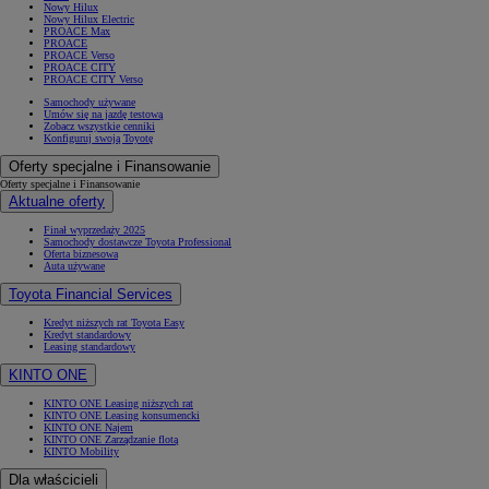
Nowy Hilux
Nowy Hilux Electric
PROACE Max
PROACE
PROACE Verso
PROACE CITY
PROACE CITY Verso
Samochody używane
Umów się na jazdę testową
Zobacz wszystkie cenniki
Konfiguruj swoją Toyotę
Oferty specjalne i Finansowanie
Oferty specjalne i Finansowanie
Aktualne oferty
Finał wyprzedaży 2025
Samochody dostawcze Toyota Professional
Oferta biznesowa
Auta używane
Toyota Financial Services
Kredyt niższych rat Toyota Easy
Kredyt standardowy
Leasing standardowy
KINTO ONE
KINTO ONE Leasing niższych rat
KINTO ONE Leasing konsumencki
KINTO ONE Najem
KINTO ONE Zarządzanie flotą
KINTO Mobility
Dla właścicieli