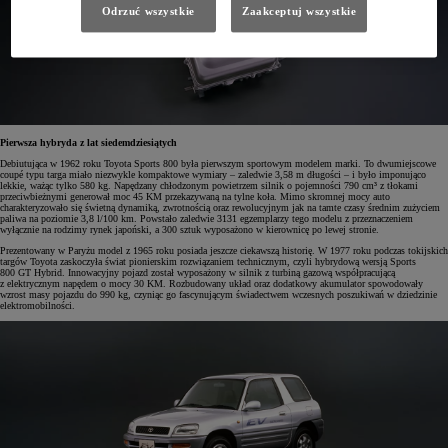
Odrzuć wszystkie
Zaakceptuj wszystkie
Pierwsza hybryda z lat siedemdziesiątych
Debiutująca w 1962 roku Toyota Sports 800 była pierwszym sportowym modelem marki. To dwumiejscowe
coupé typu targa miało niezwykle kompaktowe wymiary – zaledwie 3,58 m długości – i było imponująco
lekkie, ważąc tylko 580 kg. Napędzany chłodzonym powietrzem silnik o pojemności 790 cm³ z tłokami
przeciwbieżnymi generował moc 45 KM przekazywaną na tylne koła. Mimo skromnej mocy auto
charakteryzowało się świetną dynamiką, zwrotnością oraz rewolucyjnym jak na tamte czasy średnim zużyciem
paliwa na poziomie 3,8 l/100 km. Powstało zaledwie 3131 egzemplarzy tego modelu z przeznaczeniem
wyłącznie na rodzimy rynek japoński, a 300 sztuk wyposażono w kierownicę po lewej stronie.
Prezentowany w Paryżu model z 1965 roku posiada jeszcze ciekawszą historię. W 1977 roku podczas tokijskich
targów Toyota zaskoczyła świat pionierskim rozwiązaniem technicznym, czyli hybrydową wersją Sports
800 GT Hybrid. Innowacyjny pojazd został wyposażony w silnik z turbiną gazową współpracującą
z elektrycznym napędem o mocy 30 KM. Rozbudowany układ oraz dodatkowy akumulator spowodowały
wzrost masy pojazdu do 990 kg, czyniąc go fascynującym świadectwem wczesnych poszukiwań w dziedzinie
elektromobilności.