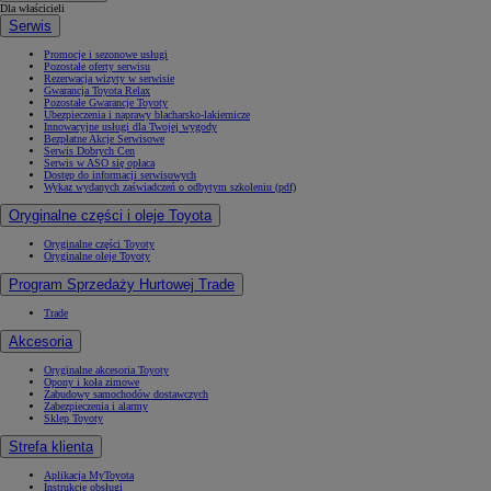
Dla właścicieli
Serwis
Promocje i sezonowe usługi
Pozostałe oferty serwisu
Rezerwacja wizyty w serwisie
Gwarancja Toyota Relax
Pozostałe Gwarancje Toyoty
Ubezpieczenia i naprawy blacharsko-lakiernicze
Innowacyjne usługi dla Twojej wygody
Bezpłatne Akcje Serwisowe
Serwis Dobrych Cen
Serwis w ASO się opłaca
Dostęp do informacji serwisowych
Wykaz wydanych zaświadczeń o odbytym szkoleniu (pdf)
Oryginalne części i oleje Toyota
Oryginalne części Toyoty
Oryginalne oleje Toyoty
Program Sprzedaży Hurtowej Trade
Trade
Akcesoria
Oryginalne akcesoria Toyoty
Opony i koła zimowe
Zabudowy samochodów dostawczych
Zabezpieczenia i alarmy
Sklep Toyoty
Strefa klienta
Aplikacja MyToyota
Instrukcje obsługi