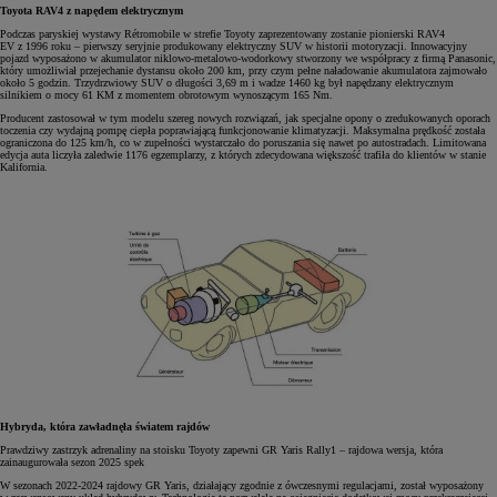
Toyota RAV4 z napędem elektrycznym
Podczas paryskiej wystawy Rétromobile w strefie Toyoty zaprezentowany zostanie pionierski RAV4
EV z 1996 roku – pierwszy seryjnie produkowany elektryczny SUV w historii motoryzacji. Innowacyjny
pojazd wyposażono w akumulator niklowo-metalowo-wodorkowy stworzony we współpracy z firmą Panasonic,
który umożliwiał przejechanie dystansu około 200 km, przy czym pełne naładowanie akumulatora zajmowało
około 5 godzin. Trzydrzwiowy SUV o długości 3,69 m i wadze 1460 kg był napędzany elektrycznym
silnikiem o mocy 61 KM z momentem obrotowym wynoszącym 165 Nm.
Producent zastosował w tym modelu szereg nowych rozwiązań, jak specjalne opony o zredukowanych oporach
toczenia czy wydajną pompę ciepła poprawiającą funkcjonowanie klimatyzacji. Maksymalna prędkość została
ograniczona do 125 km/h, co w zupełności wystarczało do poruszania się nawet po autostradach. Limitowana
edycja auta liczyła zaledwie 1176 egzemplarzy, z których zdecydowana większość trafiła do klientów w stanie
Kalifornia.
Hybryda, która zawładnęła światem rajdów
Prawdziwy zastrzyk adrenaliny na stoisku Toyoty zapewni GR Yaris Rally1 – rajdowa wersja, która
zainaugurowała sezon 2025 spek
W sezonach 2022-2024 rajdowy GR Yaris, działający zgodnie z ówczesnymi regulacjami, został wyposażony