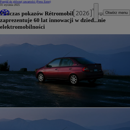
Przejdź do głównej zawartości
(Press Enter)
31 stycznia 2025
Podczas pokazów Rétromobile 2025 Toyota
Otwórz menu
zaprezentuje 60 lat innowacji w dziedzinie
elektromobilności