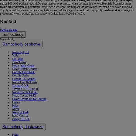
w zaawansowany układ hybrydowy. Technologia ta pozwalała na osiągnięcie dodatkowej mocy przekraczającej
nawet 500 KM podczas odcinków specjalnych oraz umożliwiała poruszanie się w całkowicie bezemisyjnym
trybie elektrycznym w przestrzeni parku serwisowego i na drogach dojazdowych. W efekcie rajdowa hybryda
Toyoty absolutnie zdominowała erę hybrydową, zdobywając dla marki aż trzy tytuły mistrzowskie w kategorii
producentów oraz podwójne mistrzostwo świata kierowców i pilotów.
Kontakt
Napisz do nas
Samochody
Samochody
Samochody osobowe
Nowe Aygo X
Yaris
GR Yaris
Yaris Cross
Nowy Yaris Cross
Nowy Urban Cruiser
Corolla Hatchback
Corolla Sedan
Corolla TS Kombi
Nowa Corolla Cross
Toyota C-HR
Toyota C-HR Plug-in
Nowa Toyota C-HR+
Nowa Toyota bZ4X
Nowa Toyota bZ4X Touring
Camry
Prius
Mirai
Nowy RAV4
Land Cruiser
Nowy GR GT
Samochody dostawcze
Hilux