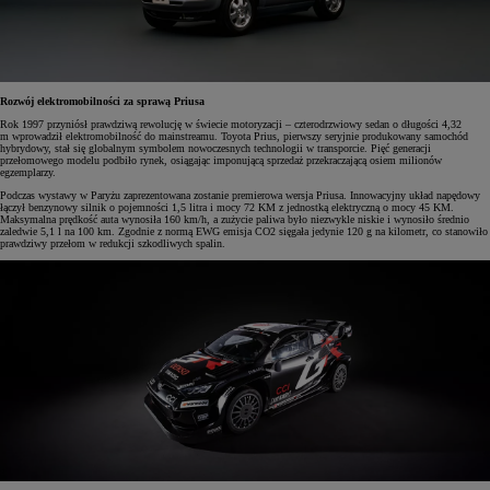
Rozwój elektromobilności za sprawą Priusa
Rok 1997 przyniósł prawdziwą rewolucję w świecie motoryzacji – czterodrzwiowy sedan o długości 4,32
m wprowadził elektromobilność do mainstreamu. Toyota Prius, pierwszy seryjnie produkowany samochód
hybrydowy, stał się globalnym symbolem nowoczesnych technologii w transporcie. Pięć generacji
przełomowego modelu podbiło rynek, osiągając imponującą sprzedaż przekraczającą osiem milionów
egzemplarzy.
Podczas wystawy w Paryżu zaprezentowana zostanie premierowa wersja Priusa. Innowacyjny układ napędowy
łączył benzynowy silnik o pojemności 1,5 litra i mocy 72 KM z jednostką elektryczną o mocy 45 KM.
Maksymalna prędkość auta wynosiła 160 km/h, a zużycie paliwa było niezwykle niskie i wynosiło średnio
zaledwie 5,1 l na 100 km. Zgodnie z normą EWG emisja CO2 sięgała jedynie 120 g na kilometr, co stanowiło
prawdziwy przełom w redukcji szkodliwych spalin.