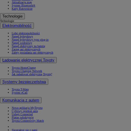
Aktualizacja map
System Bluetooth®
Karty Ratownicze
Technologie
Technologie
Elektromobilność
Lider elektromobilności
Napęd hybrydowy
Napęd hybrydowy typu plug-in
Napęd wodorowy
Napęd elektryczny na baterię
Zasięg aut elektrycznych
Zalety posiadania aut elektrycznych
Ładowanie elektrycznej Toyoty
Toyota HomeCharge
Toyota Charging Network
Jak naładować elektryczną Toyotę?
Systemy bezpieczeństwa
Toyota T-Mate
System eCall
Komunikacja z autem
Nowa aplikacja MyToyota
Cyfrowy opiekun auta
Usługi Connected
Płatne subskrypcje
Toyota Connectivity Match
Skontaktuj się z nami