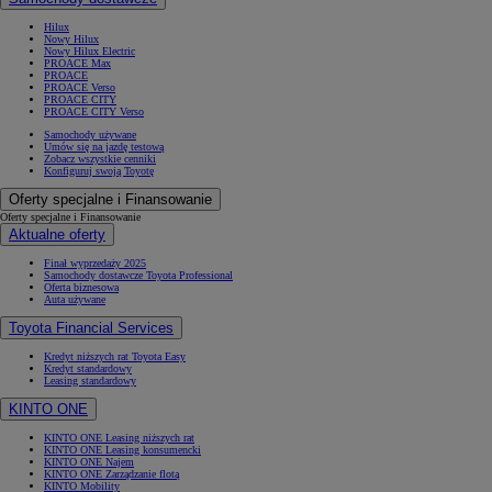
Hilux
Nowy Hilux
Nowy Hilux Electric
PROACE Max
PROACE
PROACE Verso
PROACE CITY
PROACE CITY Verso
Samochody używane
Umów się na jazdę testową
Zobacz wszystkie cenniki
Konfiguruj swoją Toyotę
Oferty specjalne i Finansowanie
Oferty specjalne i Finansowanie
Aktualne oferty
Finał wyprzedaży 2025
Samochody dostawcze Toyota Professional
Oferta biznesowa
Auta używane
Toyota Financial Services
Kredyt niższych rat Toyota Easy
Kredyt standardowy
Leasing standardowy
KINTO ONE
KINTO ONE Leasing niższych rat
KINTO ONE Leasing konsumencki
KINTO ONE Najem
KINTO ONE Zarządzanie flotą
KINTO Mobility