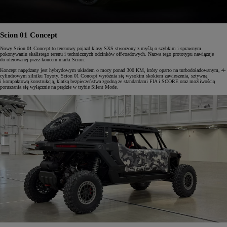
Scion 01 Concept
Nowy Scion 01 Concept to terenowy pojazd klasy SXS stworzony z myślą o szybkim i sprawnym
pokonywaniu skalistego terenu i technicznych odcinków off-roadowych. Nazwa tego prototypu nawiązuje
do oferowanej przez koncern marki Scion.
Koncept napędzany jest hybrydowym układem o mocy ponad 300 KM, który oparto na turbodoładowanym, 4-
cylindrowym silniku Toyoty. Scion 01 Concept wyróżnia się wysokim skokiem zawieszenia, sztywną
i kompaktową konstrukcją, klatką bezpieczeństwa zgodną ze standardami FIA i SCORE oraz możliwością
poruszania się wyłącznie na prądzie w trybie Silent Mode.