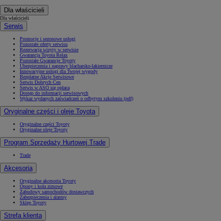
Dla właścicieli
Dla właścicieli
Serwis
Promocje i sezonowe usługi
Pozostałe oferty serwisu
Rezerwacja wizyty w serwisie
Gwarancja Toyota Relax
Pozostałe Gwarancje Toyoty
Ubezpieczenia i naprawy blacharsko-lakiernicze
Innowacyjne usługi dla Twojej wygody
Bezpłatne Akcje Serwisowe
Serwis Dobrych Cen
Serwis w ASO się opłaca
Dostęp do informacji serwisowych
Wykaz wydanych zaświadczeń o odbytym szkoleniu (pdf)
Oryginalne części i oleje Toyota
Oryginalne części Toyoty
Oryginalne oleje Toyoty
Program Sprzedaży Hurtowej Trade
Trade
Akcesoria
Oryginalne akcesoria Toyoty
Opony i koła zimowe
Zabudowy samochodów dostawczych
Zabezpieczenia i alarmy
Sklep Toyoty
Strefa klienta