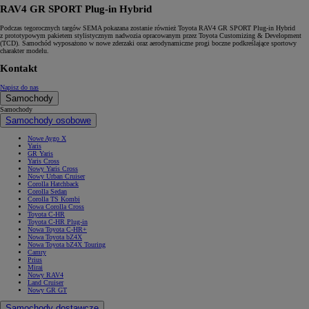
RAV4 GR SPORT Plug-in Hybrid
Podczas tegorocznych targów SEMA pokazana zostanie również Toyota RAV4 GR SPORT Plug-in Hybrid
z prototypowym pakietem stylistycznym nadwozia opracowanym przez Toyota Customizing & Development
(TCD). Samochód wyposażono w nowe zderzaki oraz aerodynamiczne progi boczne podkreślające sportowy
charakter modelu.
Kontakt
Napisz do nas
Samochody
Samochody
Samochody osobowe
Nowe Aygo X
Yaris
GR Yaris
Yaris Cross
Nowy Yaris Cross
Nowy Urban Cruiser
Corolla Hatchback
Corolla Sedan
Corolla TS Kombi
Nowa Corolla Cross
Toyota C-HR
Toyota C-HR Plug-in
Nowa Toyota C-HR+
Nowa Toyota bZ4X
Nowa Toyota bZ4X Touring
Camry
Prius
Mirai
Nowy RAV4
Land Cruiser
Nowy GR GT
Samochody dostawcze