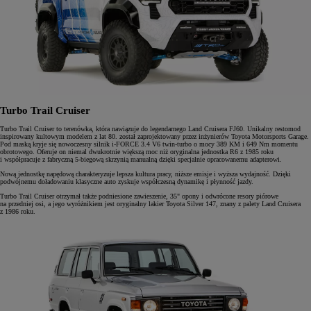
Turbo Trail Cruiser
Turbo Trail Cruiser to terenówka, która nawiązuje do legendarnego Land Cruisera FJ60. Unikalny restomod
inspirowany kultowym modelem z lat 80. został zaprojektowany przez inżynierów Toyota Motorsports Garage.
Pod maską kryje się nowoczesny silnik i-FORCE 3.4 V6 twin-turbo o mocy 389 KM i 649 Nm momentu
obrotowego. Oferuje on niemal dwukrotnie większą moc niż oryginalna jednostka R6 z 1985 roku
i współpracuje z fabryczną 5-biegową skrzynią manualną dzięki specjalnie opracowanemu adapterowi.
Nową jednostkę napędową charakteryzuje lepsza kultura pracy, niższe emisje i wyższa wydajność. Dzięki
podwójnemu doładowaniu klasyczne auto zyskuje współczesną dynamikę i płynność jazdy.
Turbo Trail Cruiser otrzymał także podniesione zawieszenie, 35" opony i odwrócone resory piórowe
na przedniej osi, a jego wyróżnikiem jest oryginalny lakier Toyota Silver 147, znany z palety Land Cruisera
z 1986 roku.