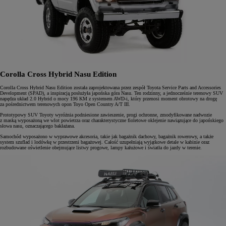
Corolla Cross Hybrid Nasu Edition
Corolla Cross Hybrid Nasu Edition została zaprojektowana przez zespół Toyota Service Parts and Accessories
Development (SPAD), a inspiracją posłużyła japońska góra Nasu. Ten rodzinny, a jednocześnie terenowy SUV
napędza układ 2.0 Hybrid o mocy 196 KM z systemem AWD-i, który przenosi moment obrotowy na drogę
za pośrednictwem terenowych opon Toyo Open Country A/T III.
Prototypowy SUV Toyoty wyróżnia podniesione zawieszenie, progi ochronne, zmodyfikowane nadwozie
z maską wyposażoną we wlot powietrza oraz charakterystyczne fioletowe oklejenie nawiązujące do japońskiego
słowa nasu, oznaczającego bakłażana.
Samochód wyposażono w wyprawowe akcesoria, takie jak bagażnik dachowy, bagażnik rowerowy, a także
system szuflad i lodówkę w przestrzeni bagażowej. Całość uzupełniają wyjątkowe detale w kabinie oraz
rozbudowane oświetlenie obejmujące listwy progowe, lampy kałużowe i światła do jazdy w terenie.