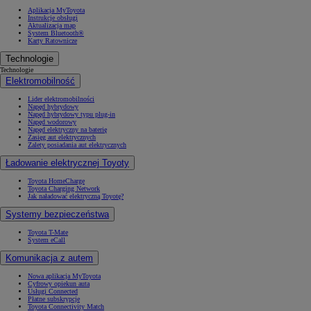
Aplikacja MyToyota
Instrukcje obsługi
Aktualizacja map
System Bluetooth®
Karty Ratownicze
Technologie
Technologie
Elektromobilność
Lider elektromobilności
Napęd hybrydowy
Napęd hybrydowy typu plug-in
Napęd wodorowy
Napęd elektryczny na baterię
Zasięg aut elektrycznych
Zalety posiadania aut elektrycznych
Ładowanie elektrycznej Toyoty
Toyota HomeCharge
Toyota Charging Network
Jak naładować elektryczną Toyotę?
Systemy bezpieczeństwa
Toyota T-Mate
System eCall
Komunikacja z autem
Nowa aplikacja MyToyota
Cyfrowy opiekun auta
Usługi Connected
Płatne subskrypcje
Toyota Connectivity Match