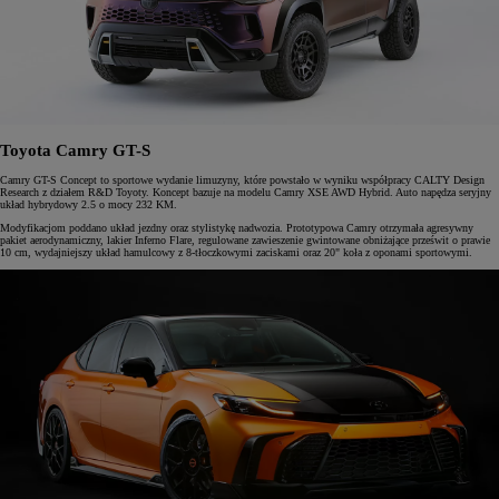
Toyota Camry GT-S
Camry GT-S Concept to sportowe wydanie limuzyny, które powstało w wyniku współpracy CALTY Design
Research z działem R&D Toyoty. Koncept bazuje na modelu Camry XSE AWD Hybrid. Auto napędza seryjny
układ hybrydowy 2.5 o mocy 232 KM.
Modyfikacjom poddano układ jezdny oraz stylistykę nadwozia. Prototypowa Camry otrzymała agresywny
pakiet aerodynamiczny, lakier Inferno Flare, regulowane zawieszenie gwintowane obniżające prześwit o prawie
10 cm, wydajniejszy układ hamulcowy z 8-tłoczkowymi zaciskami oraz 20" koła z oponami sportowymi.