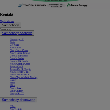
Kontakt
Napisz do nas
Samochody
Samochody
Samochody osobowe
Nowe Aygo X
Yaris
GR Yaris
Yaris Cross
Nowy Yaris Cross
Nowy Urban Cruiser
Corolla Hatchback
Corolla Sedan
Corolla TS Kombi
Nowa Corolla Cross
Toyota C-HR
Toyota C-HR Plug-in
Nowa Toyota C-HR+
Nowa Toyota bZ4X
Nowa Toyota bZ4X Touring
Camry
Prius
Mirai
Nowy RAV4
Land Cruiser
Nowy GR GT
Samochody dostawcze
Hilux
Nowy Hilux