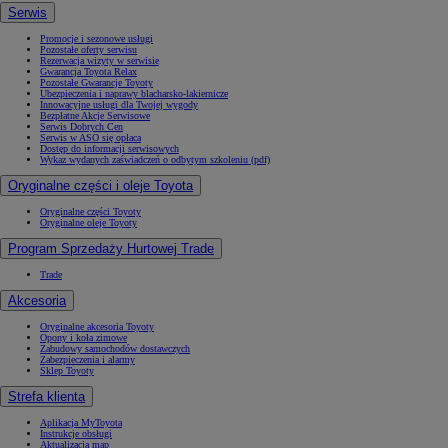
Serwis
Promocje i sezonowe usługi
Pozostałe oferty serwisu
Rezerwacja wizyty w serwisie
Gwarancja Toyota Relax
Pozostałe Gwarancje Toyoty
Ubezpieczenia i naprawy blacharsko-lakiernicze
Innowacyjne usługi dla Twojej wygody
Bezpłatne Akcje Serwisowe
Serwis Dobrych Cen
Serwis w ASO się opłaca
Dostęp do informacji serwisowych
Wykaz wydanych zaświadczeń o odbytym szkoleniu (pdf)
Oryginalne części i oleje Toyota
Oryginalne części Toyoty
Oryginalne oleje Toyoty
Program Sprzedaży Hurtowej Trade
Trade
Akcesoria
Oryginalne akcesoria Toyoty
Opony i koła zimowe
Zabudowy samochodów dostawczych
Zabezpieczenia i alarmy
Sklep Toyoty
Strefa klienta
Aplikacja MyToyota
Instrukcje obsługi
Aktualizacja map