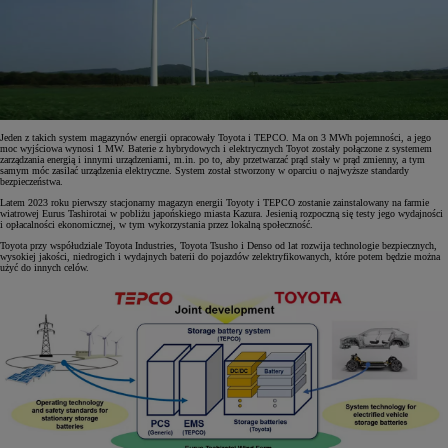
Jeden z takich system magazynów energii opracowały Toyota i TEPCO. Ma on 3 MWh pojemności, a jego
moc wyjściowa wynosi 1 MW. Baterie z hybrydowych i elektrycznych Toyot zostały połączone z systemem
zarządzania energią i innymi urządzeniami, m.in. po to, aby przetwarzać prąd stały w prąd zmienny, a tym
samym móc zasilać urządzenia elektryczne. System został stworzony w oparciu o najwyższe standardy
bezpieczeństwa.
Latem 2023 roku pierwszy stacjonarny magazyn energii Toyoty i TEPCO zostanie zainstalowany na farmie
wiatrowej Eurus Tashirotai w pobliżu japońskiego miasta Kazura. Jesienią rozpoczną się testy jego wydajności
i opłacalności ekonomicznej, w tym wykorzystania przez lokalną społeczność.
Toyota przy współudziale Toyota Industries, Toyota Tsusho i Denso od lat rozwija technologie bezpiecznych,
wysokiej jakości, niedrogich i wydajnych baterii do pojazdów zelektryfikowanych, które potem będzie można
użyć do innych celów.