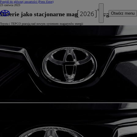
Przejdź do głównej zawartości
(Press Enter)
23 czerwca 2023
Baterie jako stacjonarne magazyny energii
Otwórz menu
Toyota i TEPCO pracują nad nowym systemem magazynów energii