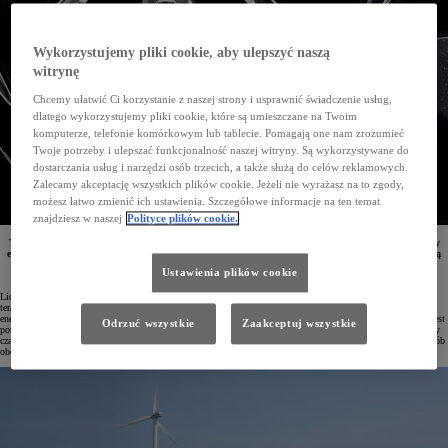
Wykorzystujemy pliki cookie, aby ulepszyć naszą
witrynę
Chcemy ułatwić Ci korzystanie z naszej strony i usprawnić świadczenie usług,
dlatego wykorzystujemy pliki cookie, które są umieszczane na Twoim
komputerze, telefonie komórkowym lub tablecie. Pomagają one nam zrozumieć
Twoje potrzeby i ulepszać funkcjonalność naszej witryny. Są wykorzystywane do
dostarczania usług i narzędzi osób trzecich, a także służą do celów reklamowych.
Zalecamy akceptację wszystkich plików cookie. Jeżeli nie wyrażasz na to zgody,
możesz łatwo zmienić ich ustawienia. Szczegółowe informacje na ten temat
znajdziesz w naszej
Polityce plików cookie.
Toyota i TEPCO (Tokyo Electric Power Company Holdings) wspólnie tworzą stacjonarne magazyny
energii. W tym celu wykorzystywane będą baterie z zelektryfikowanych modeli Toyoty, które pomogą
przechować energię z odnawialnych źródeł. Można ją będzie następnie wykorzystywać zgodnie
Ustawienia plików cookie
z koncepcją gospodarki obiegu zamkniętego.
Liczba aut elektrycznych stale rośnie, co powoduje m.in. wzrost zapotrzebowania na energię elektryczną. Już
teraz należy więc opracować takie rozwiązania, które pozwolą efektywnie wykorzystywać odnawialne źródła
energii. Elektrownie wiatrowe oraz farmy fotowoltaiczne mogą wytwarzać więcej prądu, niż w danej chwili jest
Odrzuć wszystkie
Zaakceptuj wszystkie
potrzebne. Kluczową rolę będą tu więc odgrywać systemy magazynowania energii. Pozwolą one przez dłuższy
czas przechowywać wytworzony prąd i udostępniać go w okresach niskiej produkcji, równoważąc w ten sposób
obciążenia szczytowe.