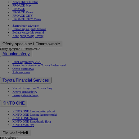
Nowy Hilux Electric
PROACE Max
PROACE
PROACE Verso
PROACE CITY
PROACE CITY Verso
Samochody używane
Umów się na jazdę testową
Zobacz wszystkie cenniki
Konfiguruj swoją Toyotę
Oferty specjalne i Finansowanie
Oferty specjalne i Finansowanie
Aktualne oferty
Finał wyprzedaży 2025
Samochody dostawcze Toyota Professional
Oferta biznesowa
Auta używane
Toyota Financial Services
Kredyt niższych rat Toyota Easy
Kredyt standardowy
Leasing standardowy
KINTO ONE
KINTO ONE Leasing niższych rat
KINTO ONE Leasing konsumencki
KINTO ONE Najem
KINTO ONE Zarządzanie flotą
KINTO Mobility
Dla właścicieli
Dla właścicieli