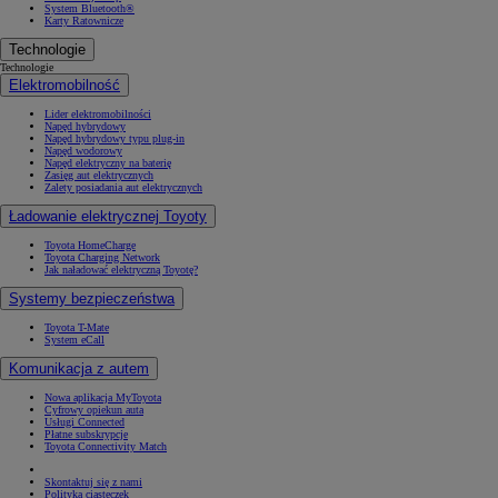
System Bluetooth®
Karty Ratownicze
Technologie
Technologie
Elektromobilność
Lider elektromobilności
Napęd hybrydowy
Napęd hybrydowy typu plug-in
Napęd wodorowy
Napęd elektryczny na baterię
Zasięg aut elektrycznych
Zalety posiadania aut elektrycznych
Ładowanie elektrycznej Toyoty
Toyota HomeCharge
Toyota Charging Network
Jak naładować elektryczną Toyotę?
Systemy bezpieczeństwa
Toyota T-Mate
System eCall
Komunikacja z autem
Nowa aplikacja MyToyota
Cyfrowy opiekun auta
Usługi Connected
Płatne subskrypcje
Toyota Connectivity Match
Skontaktuj się z nami
Polityka ciasteczek