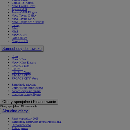
Corolla TS Kombi
Nowa Corolla Cross
Toyota C-HR
Toyota C-HR Plug-in
Nowa Toyota C-HR+
Nowa Toyota bZ4X
Nowa Toyota bZ4X Touring
Camry
Prius
Mirai
Nowy RAV4
Land Cruiser
Nowy GR GT
Samochody dostawcze
Hilux
Nowy Hilux
Nowy Hilux Electric
PROACE Max
PROACE
PROACE Verso
PROACE CITY
PROACE CITY Verso
Samochody używane
Umów się na jazdę testową
Zobacz wszystkie cenniki
Konfiguruj swoją Toyotę
Oferty specjalne i Finansowanie
Oferty specjalne i Finansowanie
Aktualne oferty
Finał wyprzedaży 2025
Samochody dostawcze Toyota Professional
Oferta biznesowa
Auta używane