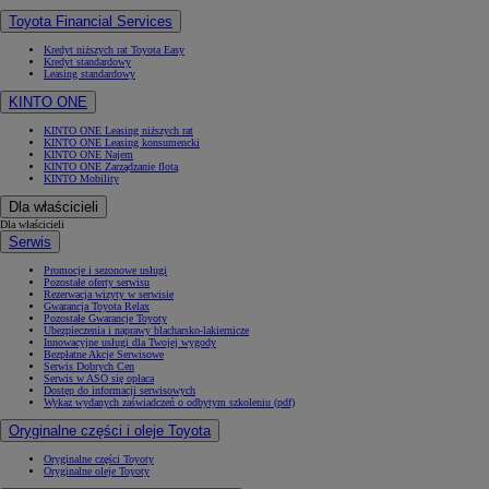
Toyota Financial Services
Kredyt niższych rat Toyota Easy
Kredyt standardowy
Leasing standardowy
KINTO ONE
KINTO ONE Leasing niższych rat
KINTO ONE Leasing konsumencki
KINTO ONE Najem
KINTO ONE Zarządzanie flotą
KINTO Mobility
Dla właścicieli
Dla właścicieli
Serwis
Promocje i sezonowe usługi
Pozostałe oferty serwisu
Rezerwacja wizyty w serwisie
Gwarancja Toyota Relax
Pozostałe Gwarancje Toyoty
Ubezpieczenia i naprawy blacharsko-lakiernicze
Innowacyjne usługi dla Twojej wygody
Bezpłatne Akcje Serwisowe
Serwis Dobrych Cen
Serwis w ASO się opłaca
Dostęp do informacji serwisowych
Wykaz wydanych zaświadczeń o odbytym szkoleniu (pdf)
Oryginalne części i oleje Toyota
Oryginalne części Toyoty
Oryginalne oleje Toyoty