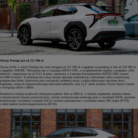
Wersja Prestige już od 221 900 zł
Toyota bZ4X w wersji Prestige jest teraz dostępna od 221 900 zł z napędem na przednią oś lub od 235 900 zł
z napędem XMODE. Miesięczna rata w Leasingu KINTO ONE, z uwzględnieniem dopłaty z programu „Mój
elektryk”, rozpoczyna się od 1512 zł netto, natomiast w Leasingu Konsumenckim KINTO ONE wynosi
od 1860 zł brutto. Ta ekskluzywna wersja oferuje tapicerkę materiałową z elementami skóry syntetycznej,
podgrzewane fotele, kierownicę oraz wycieraczki przedniej szyby, a także elektrycznie unoszone drzwi
bagażnika, stację do bezprzewodowego ładowania telefonów oraz 12,3" ekran systemu Toyota Smart Connect
z nawigacją online i offline.
Dodatkowo istnieje możliwość dokupienia pakietu Tech za 3000 zł, w którym znajdziemy kamerę cofania
z dynamicznymi liniami pomocniczymi, system monitorowania martwego pola w lusterkach BSM, asystenta
bezpiecznego wysiadania z pojazdu (SEA), monitor panoramiczny z systemem kamer 360 stopni (PVM),
a także kamerę monitorującą kierowcę (DCM).