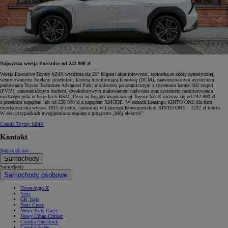
Najwyższa wersja Executive od 242 900 zł
Wersja Executive Toyoty bZ4X wyróżnia się 20" felgami aluminiowymi, tapicerką ze skóry syntetycznej,
wentylowanymi fotelami przednimi, kamerą monitorującą kierowcę (DCM), zaawansowanym asystentem
parkowania Toyota Teammate Advanced Park, monitorem panoramicznym z systemem kamer 360 stopni
(PVM), panoramicznym dachem, dwukolorowym malowaniem nadwozia oraz systemem monitorowania
martwego pola w lusterkach BSM. Cena tej bogato wyposażonej Toyoty bZ4X zaczyna się od 242 900 zł
z przednim napędem lub od 256 900 zł z napędem XMODE. W ramach Leasingu KINTO ONE dla firm
miesięczna rata wynosi 1815 zł netto, natomiast w Leasingu Konsumenckim KINTO ONE – 2232 zł brutto.
W obu przypadkach uwzględniono dopłatę z programu „Mój elektryk”.
Cennik Toyoty bZ4X
Kontakt
Napisz do nas
Samochody
Samochody
Samochody osobowe
Nowe Aygo X
Yaris
GR Yaris
Yaris Cross
Nowy Yaris Cross
Nowy Urban Cruiser
Corolla Hatchback
Corolla Sedan