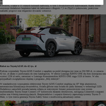
raty zarówno dla firm, jak i klientów indywidualnych, oraz skorzystania z programu dopłat do aut
elektrycznych „Mój elektryk”. Toyota bZ4X posiada trzy wersje wyposażenia: Comfort, Prestige oraz
Executive, a także w 11 różnych kolorach nadwozia, w tym 5 dwukolorowych malowaniach. Każdy klient
otrzymuje dodatkowo bezpłatnie kabel do ładowania o długości 7,5 m (Typ2) z pokrowcem, praktyczne
nakładki progowe oraz eleganckie dywaniki welurowe.
Rabat na Toyotę bZ4X do 42 tys. zł
Podczas wyprzedaży Toyota bZ4X Comfort z napędem na przód dostępna jest teraz za 204 900 zł, co oznacza
42 tys. zł rabatu w porównaniu do ceny katalogowej. W ofercie Leasingu KINTO ONE dla firm miesięczna rata
wynosi 1236 zł netto, natomiast w Leasingu Konsumenckim KINTO ONE sięga 1520 zł brutto. W obu
przypadkach uwzględniono dopłatę z programu „Mój elektryk”.
W standardowym wyposażeniu elektrycznej Toyoty bZ4X Comfort znajdują się 18" felgi aluminiowe,
automatyczna klimatyzacja dwustrefowa, światła główne oraz światła do jazdy dziennej w technologii LED.
Dodatkowo samochód posiada kamerę cofania ze statycznymi liniami pomocniczymi oraz system
multimedialny Toyota Smart Connect z 8" kolorowym ekranem dotykowym, nawigacją Connected z mapami
online oraz 4-letnią transmisją danych. Bezpieczeństwo i wsparcie kierowcy zapewniają systemy Toyota T-
Mate, w tym trzecia generacja Toyota Safety Sense z możliwością aktualizacji online.