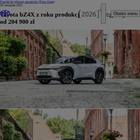
Przejdź do głównej zawartości
(Press Enter)
20 listopada 2023
Toyota bZ4X z roku produkcji 2023 dostępna już
Otwórz menu
od 204 900 zł