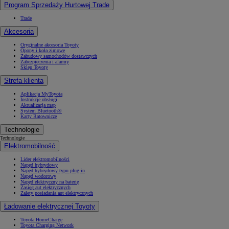
Program Sprzedaży Hurtowej Trade
Trade
Akcesoria
Oryginalne akcesoria Toyoty
Opony i koła zimowe
Zabudowy samochodów dostawczych
Zabezpieczenia i alarmy
Sklep Toyoty
Strefa klienta
Aplikacja MyToyota
Instrukcje obsługi
Aktualizacja map
System Bluetooth®
Karty Ratownicze
Technologie
Technologie
Elektromobilność
Lider elektromobilności
Napęd hybrydowy
Napęd hybrydowy typu plug-in
Napęd wodorowy
Napęd elektryczny na baterię
Zasięg aut elektrycznych
Zalety posiadania aut elektrycznych
Ładowanie elektrycznej Toyoty
Toyota HomeCharge
Toyota Charging Network