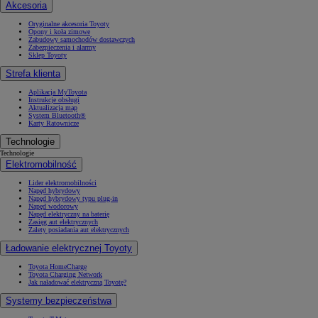
Akcesoria
Oryginalne akcesoria Toyoty
Opony i koła zimowe
Zabudowy samochodów dostawczych
Zabezpieczenia i alarmy
Sklep Toyoty
Strefa klienta
Aplikacja MyToyota
Instrukcje obsługi
Aktualizacja map
System Bluetooth®
Karty Ratownicze
Technologie
Technologie
Elektromobilność
Lider elektromobilności
Napęd hybrydowy
Napęd hybrydowy typu plug-in
Napęd wodorowy
Napęd elektryczny na baterię
Zasięg aut elektrycznych
Zalety posiadania aut elektrycznych
Ładowanie elektrycznej Toyoty
Toyota HomeCharge
Toyota Charging Network
Jak naładować elektryczną Toyotę?
Systemy bezpieczeństwa