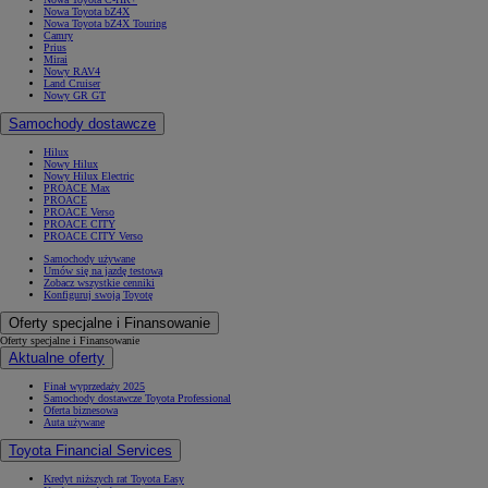
Nowa Toyota bZ4X
Nowa Toyota bZ4X Touring
Camry
Prius
Mirai
Nowy RAV4
Land Cruiser
Nowy GR GT
Samochody dostawcze
Hilux
Nowy Hilux
Nowy Hilux Electric
PROACE Max
PROACE
PROACE Verso
PROACE CITY
PROACE CITY Verso
Samochody używane
Umów się na jazdę testową
Zobacz wszystkie cenniki
Konfiguruj swoją Toyotę
Oferty specjalne i Finansowanie
Oferty specjalne i Finansowanie
Aktualne oferty
Finał wyprzedaży 2025
Samochody dostawcze Toyota Professional
Oferta biznesowa
Auta używane
Toyota Financial Services
Kredyt niższych rat Toyota Easy