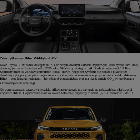
Zelektryfikowany Hilux Mild-hybrid 48V
Nowa Toyota Hilux będzie dostępna m.in. z zelektryfikowanym układem napędowym Mild-hybrid 48V, który
dostępny jest na rynku od początku 2025 roku. Składa się na niego silnik Diesla o pojemności 2,8 litra
wspierany przez 48-woltowy akumulator litowo-jonowy. Napęd ten wyróżnia się cichszą i płynniejszą
charakterystyką pracy, co jest szczególnie odczuwalne podczas ruszania oraz przyspieszania. Zelektryfikowany
Hilux – poza lepszymi osiągami – jest również oszczędniejszy oraz ma niższą emisję CO
(w porównaniu
2
z konwencjonalną odmianą).
Co warto zaznaczyć, zastosowanie zelektryfikowanego napędu nie wpłynęło na najważniejsze właściwości
użytkowe Hiluxa. Dopuszczalna masa całkowita holowanej przyczepy to nadal 3,5 t, a ładowność – do 1 t.