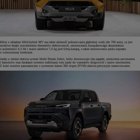
Hilux z układem Mild-hybrid 48V ma także zdolność pokonywania głębokiej wody (do 700 mm), co jest
możliwe dzięki uszczelnieniu elementów elektrycznych, umieszczeniu kompaktowego akumulatora
o pojemności 4,3 Ah i masie zaledwie 7,6 kg pod tylną kanapą, a także zastosowaniu paska osprzętu
o wzmocnionej strukturze.
Jazdę w terenie ułatwia system Multi-Terrain Select, który dostosowuje siłę napędu, ustawienia zawieszenia
i hamulców oraz działanie systemu stabilizacji toru jazdy do warunków drogowych i typów nawierzchni.
Z kolei monitor panoramiczny z systemem kamer 360 stopni (PVM) ułatwia precyzyjne manewrowanie.