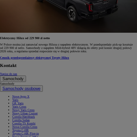
Elektryczny Hilux od 229 900 zł netto
W Polsce można już zamawiać nowego Hiluxa z napędem elektrycznym. W przedsprzedaży pick-up kosztuje
od 229 900 zł netto. Samochody z napędem Mild-hybrid 48V dołączą do oferty pod koniec drugiej połowy
2026 roku, a regularna sprzedaż rozpocznie się w drugiej połowie roku.
Cennik przedsprzedażowy elektrycznej Toyoty Hilux
Kontakt
Napisz do nas
Samochody
Samochody
Samochody osobowe
Nowe Aygo X
Yaris
GR Yaris
Yaris Cross
Nowy Yaris Cross
Nowy Urban Cruiser
Corolla Hatchback
Corolla Sedan
Corolla TS Kombi
Nowa Corolla Cross
Toyota C-HR
Toyota C-HR Plug-in
Nowa Toyota C-HR+