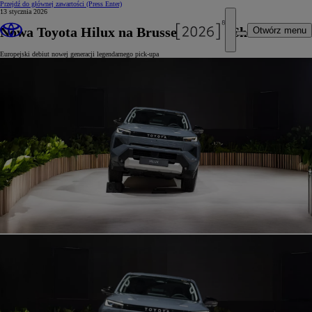
Przejdź do głównej zawartości
(Press Enter)
13 stycznia 2026
Nowa Toyota Hilux na Brussels Motor Show
Otwórz menu
Europejski debiut nowej generacji legendarnego pick-upa