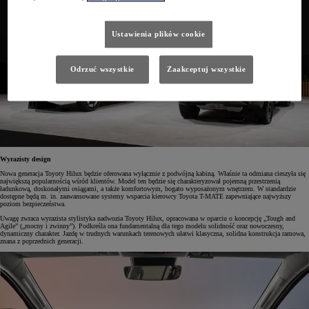
Ustawienia plików cookie
Odrzuć wszystkie
Zaakceptuj wszystkie
Wyrazisty design
Nowa generacja Toyoty Hilux będzie oferowana wyłącznie z podwójną kabiną. Właśnie ta odmiana cieszyła się
największą popularnością wśród klientów. Model ten będzie się charakteryzował pojemną przestrzenią
ładunkową, doskonałymi osiągami, a także komfortowym, bogato wyposażonym wnętrzem. W standardzie
dostępne będą m. in. zaawansowane systemy wsparcia kierowcy Toyota T-MATE zapewniające najwyższy
poziom bezpieczeństwa.
Uwagę zwraca wyrazista stylistyka nadwozia Toyoty Hilux, opracowana w oparciu o koncepcję „Tough and
Agile” („mocny i zwinny”). Podkreśla ona fundamentalną dla tego modelu solidność oraz nowoczesny,
dynamiczny charakter. Jazdę w trudnych warunkach terenowych ułatwi klasyczna, solidna konstrukcja ramowa,
znana z poprzednich generacji.