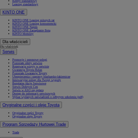
Kredyt standardowy
Leasing standardowy
KINTO ONE
KINTO ONE Leasing niższych rat
KINTO ONE Leasing konsumencki
KINTO ONE Najem
KINTO ONE Zarządzanie flotą
KINTO Mobility
Dla właścicieli
Dla właścicieli
Serwis
Promocje i sezonowe usługi
Pozostałe oferty serwisu
Rezerwacja wizyty w serwisie
Gwarancja Toyota Relax
Pozostałe Gwarancje Toyoty
Ubezpieczenia i naprawy blacharsko-lakiernicze
Innowacyjne usługi dla Twojej wygody
Bezpłatne Akcje Serwisowe
Serwis Dobrych Cen
Serwis w ASO się opłaca
Dostęp do informacji serwisowych
Wykaz wydanych zaświadczeń o odbytym szkoleniu (pdf)
Oryginalne części i oleje Toyota
Oryginalne części Toyoty
Oryginalne oleje Toyoty
Program Sprzedaży Hurtowej Trade
Trade