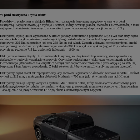
W pełni elektryczna Toyota Hilux
Prawdziwym przełomem w dziejach Hiluxa jest rozszerzenie jego gamy napędowej o wersję w pełni
elektryczną. Zaprojektowano ją z myślą o klientach, którzy oczekują jakości, trwałości i niezawodności, a także
najlepszych właściwości terenowych, a wszystko to przy jednoczesnej eksploatacji bez emisji CO
.
2
Elektryczną Toyotę Hilux wyposażono w litowo-jonowy akumulator o pojemności 59,2 kWh oraz stały napęd
na cztery koła z wykorzystaniem przedniego i tylnego układu eAxle. Samochód dysponuje momentem
obrotowym 205 Nm na przedniej osi oraz 268 Nm na osi tylnej. Zgodnie z danymi homologacyjnymi model
oferuje zasięg do 257 km w cyklu mieszanym oraz do 380 km w cyklu miejskim (wg WLTP). Ładowność
oscyluje na poziomie 715 kg, a zdolność holowania – 1600 kg.
Elektryczna odmiana Toyoty Hilux zachowała klasyczną, solidną konstrukcję ramową, która sprawdza się
doskonale w trudnych warunkach terenowych. Optymalny rozkład masy, elektryczne wspomaganie układu
kierowniczego (standardowe dla wszystkich wersji) oraz dopracowane zawieszenie przekładają się na stabilne,
bezpieczne i komfortowe prowadzenie. Z kolei selektor shift-by-wire umożliwia płynną zmianę przełożeń.
Elektryczny napęd został tak zaprojektowany, aby zachować legendarne właściwości terenowe modelu. Prześwit
wynosi aż 212 mm, a maksymalna głębokość brodzenia – 700 mm (tak jak w innych wersjach Hiluxa).
Elektryczny pick-up Toyoty korzysta z systemu Multi-Terrain Select, który automatycznie dostosowuje pracę
układu napędowego do rodzaju nawierzchni, wykorzystując sterowanie momentem obrotowym i hamowaniem
– analogicznie do jazdy w zakresie L4 w pojeździe z konwencjonalnym napędem.