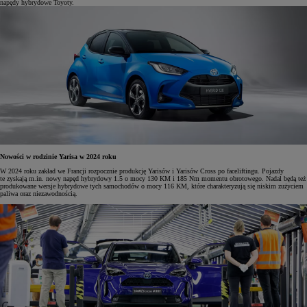
napędy hybrydowe Toyoty.
Nowości w rodzinie Yarisa w 2024 roku
W 2024 roku zakład we Francji rozpocznie produkcję Yarisów i Yarisów Cross po faceliftingu. Pojazdy
te zyskają m.in. nowy napęd hybrydowy 1.5 o mocy 130 KM i 185 Nm momentu obrotowego. Nadal będą też
produkowane wersje hybrydowe tych samochodów o mocy 116 KM, które charakteryzują się niskim zużyciem
paliwa oraz niezawodnością.