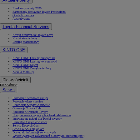
Aktualne oferty
Finał wyprzedaży 2025
Samochody dostawcze Toyota Professional
Oferta biznesowa
Auta używane
Toyota Financial Services
Kredyt niższych rat Toyota Easy
Kredyt standardowy
Leasing standardowy
KINTO ONE
KINTO ONE Leasing niższych rat
KINTO ONE Leasing konsumencki
KINTO ONE Najem
KINTO ONE Zarządzanie flotą
KINTO Mobility
Dla właścicieli
Dla właścicieli
Serwis
Promocje i sezonowe usługi
Pozostałe oferty serwisu
Rezerwacja wizyty w serwisie
Gwarancja Toyota Relax
Pozostałe Gwarancje Toyoty
Ubezpieczenia i naprawy blacharsko-lakiernicze
Innowacyjne usługi dla Twojej wygody
Bezpłatne Akcje Serwisowe
Serwis Dobrych Cen
Serwis w ASO się opłaca
Dostęp do informacji serwisowych
Wykaz wydanych zaświadczeń o odbytym szkoleniu (pdf)