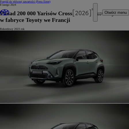
Przejdź do głównej zawartości
(Press Enter)
8 lutego 2024
Ponad 200 000 Yarisów Cross wyprodukowanych
Otwórz menu
w fabryce Toyoty we Francji
Rekordowy 2023 rok