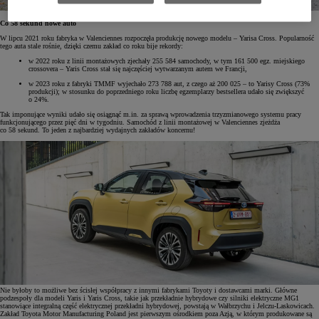
Co 58 sekund nowe auto
W lipcu 2021 roku fabryka w Valenciennes rozpoczęła produkcję nowego modelu – Yarisa Cross. Popularność
tego auta stale rośnie, dzięki czemu zakład co roku bije rekordy:
w 2022 roku z linii montażowych zjechały 255 584 samochody, w tym 161 500 egz. miejskiego
crossovera – Yaris Cross stał się najczęściej wytwarzanym autem we Francji,
w 2023 roku z fabryki TMMF wyjechało 273 788 aut, z czego aż 200 025 – to Yarisy Cross (73%
produkcji); w stosunku do poprzedniego roku liczbę egzemplarzy bestsellera udało się zwiększyć
o 24%.
Tak imponujące wyniki udało się osiągnąć m.in. za sprawą wprowadzenia trzyzmianowego systemu pracy
funkcjonującego przez pięć dni w tygodniu. Samochód z linii montażowej w Valenciennes zjeżdża
co 58 sekund. To jeden z najbardziej wydajnych zakładów koncernu!
Nie byłoby to możliwe bez ścisłej współpracy z innymi fabrykami Toyoty i dostawcami marki. Główne
podzespoły dla modeli Yaris i Yaris Cross, takie jak przekładnie hybrydowe czy silniki elektryczne MG1
stanowiące integralną część elektrycznej przekładni hybrydowej, powstają w Wałbrzychu i Jelczu-Laskowicach.
Zakład Toyota Motor Manufacturing Poland jest pierwszym ośrodkiem poza Azją, w którym produkowane są