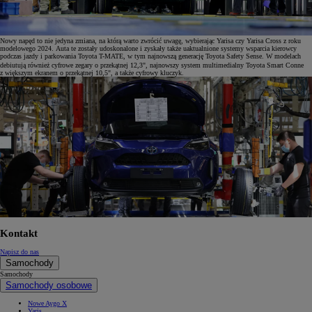
Nowy napęd to nie jedyna zmiana, na którą warto zwrócić uwagę, wybierając Yarisa czy Yarisa Cross z roku
modelowego 2024. Auta te zostały udoskonalone i zyskały także uaktualnione systemy wsparcia kierowcy
podczas jazdy i parkowania Toyota T-MATE, w tym najnowszą generację Toyota Safety Sense. W modelach
debiutują również cyfrowe zegary o przekątnej 12,3", najnowszy system multimedialny Toyota Smart Conne
z większym ekranem o przekątnej 10,5", a także cyfrowy kluczyk.
Kontakt
Napisz do nas
Samochody
Samochody
Samochody osobowe
Nowe Aygo X
Yaris