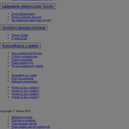
Ładowanie elektrycznej Toyoty
Toyota HomeCharge
Toyota Charging Network
Jak naładować elektryczną Toyotę?
Systemy bezpieczeństwa
Toyota T-Mate
System eCall
Komunikacja z autem
Nowa aplikacja MyToyota
Cyfrowy opiekun auta
Usługi Connected
Płatne subskrypcje
Toyota Connectivity Match
Skontaktuj się z nami
Polityka ciasteczek
Deklaracja dostępności
(Opens in new window)
(Opens in new window)
(Opens in new window)
(Opens in new window)
Copyright © Toyota 2026
Informacje prawne
Polityka prywatności
Udostępnianie danych
Przetwarzanie danych osobowych