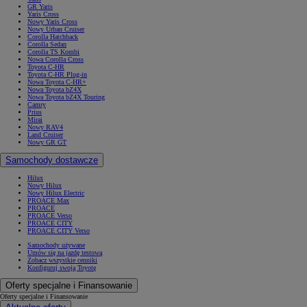
GR Yaris
Yaris Cross
Nowy Yaris Cross
Nowy Urban Cruiser
Corolla Hatchback
Corolla Sedan
Corolla TS Kombi
Nowa Corolla Cross
Toyota C-HR
Toyota C-HR Plug-in
Nowa Toyota C-HR+
Nowa Toyota bZ4X
Nowa Toyota bZ4X Touring
Camry
Prius
Mirai
Nowy RAV4
Land Cruiser
Nowy GR GT
Samochody dostawcze
Hilux
Nowy Hilux
Nowy Hilux Electric
PROACE Max
PROACE
PROACE Verso
PROACE CITY
PROACE CITY Verso
Samochody używane
Umów się na jazdę testową
Zobacz wszystkie cenniki
Konfiguruj swoją Toyotę
Oferty specjalne i Finansowanie
Oferty specjalne i Finansowanie