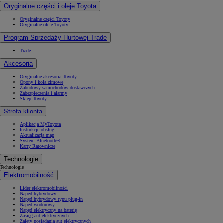
Oryginalne części i oleje Toyota
Oryginalne części Toyoty
Oryginalne oleje Toyoty
Program Sprzedaży Hurtowej Trade
Trade
Akcesoria
Oryginalne akcesoria Toyoty
Opony i koła zimowe
Zabudowy samochodów dostawczych
Zabezpieczenia i alarmy
Sklep Toyoty
Strefa klienta
Aplikacja MyToyota
Instrukcje obsługi
Aktualizacja map
System Bluetooth®
Karty Ratownicze
Technologie
Technologie
Elektromobilność
Lider elektromobilności
Napęd hybrydowy
Napęd hybrydowy typu plug-in
Napęd wodorowy
Napęd elektryczny na baterię
Zasięg aut elektrycznych
Zalety posiadania aut elektrycznych