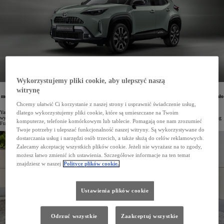
Wykorzystujemy pliki cookie, aby ulepszyć naszą
witrynę
W minionym roku zakład Toyoty we Francji wyprodukował rekordową liczbę pojazdów. Z linii
montażowych zakładu w Valenciennes, gdzie powstaje m.in. Toyota Yaris i Toyota Yaris Cross, zjechało
łącznie 273 788 pojazdów, z czego aż 73% (200 025 egz.) stanowiły miejskie crossovery.
Chcemy ułatwić Ci korzystanie z naszej strony i usprawnić świadczenie usług,
Yaris Cross to najlepiej sprzedający się model Toyoty w Europie, lider segmentu B-SUV i najczęściej
dlatego wykorzystujemy pliki cookie, które są umieszczane na Twoim
wytwarzany samochód we Francji. Miejski crossover powstaje m.in. w zakładzie Toyota Motor Manufacturing
komputerze, telefonie komórkowym lub tablecie. Pomagają one nam zrozumieć
France (TMMF) w Valenciennes, stanowiąc prawie 3/4 całej tamtejszej rocznej produkcji.
Twoje potrzeby i ulepszać funkcjonalność naszej witryny. Są wykorzystywane do
dostarczania usług i narzędzi osób trzecich, a także służą do celów reklamowych.
Zalecamy akceptację wszystkich plików cookie. Jeżeli nie wyrażasz na to zgody,
możesz łatwo zmienić ich ustawienia. Szczegółowe informacje na ten temat
znajdziesz w naszej
Polityce plików cookie.
Ustawienia plików cookie
Odrzuć wszystkie
Zaakceptuj wszystkie