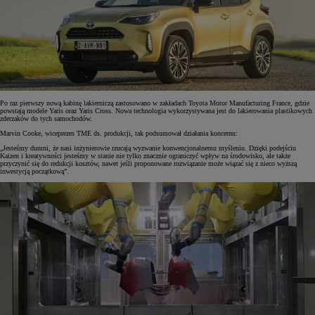
Po raz pierwszy nową kabinę lakierniczą zastosowano w zakładach Toyota Motor Manufacturing France, gdzie
powstają modele Yaris oraz Yaris Cross. Nowa technologia wykorzystywana jest do lakierowania plastikowych
zderzaków do tych samochodów.
Marvin Cooke, wiceprezes TME ds. produkcji, tak podsumował działania koncernu:
„Jesteśmy dumni, że nasi inżynierowie rzucają wyzwanie konwencjonalnemu myśleniu. Dzięki podejściu
Kaizen i kreatywności jesteśmy w stanie nie tylko znacznie ograniczyć wpływ na środowisko, ale także
przyczynić się do redukcji kosztów, nawet jeśli proponowane rozwiązanie może wiązać się z nieco wyższą
inwestycją początkową”.