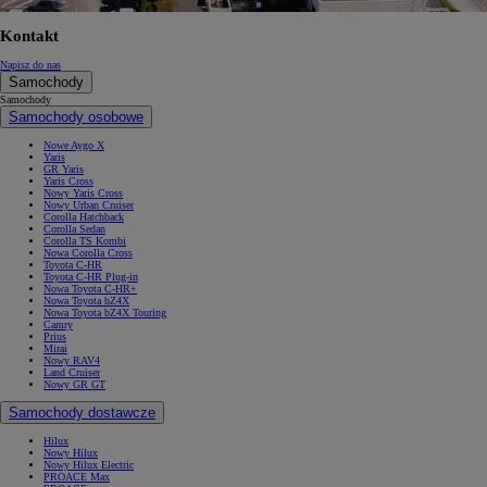
Kontakt
Napisz do nas
Samochody
Samochody
Samochody osobowe
Nowe Aygo X
Yaris
GR Yaris
Yaris Cross
Nowy Yaris Cross
Nowy Urban Cruiser
Corolla Hatchback
Corolla Sedan
Corolla TS Kombi
Nowa Corolla Cross
Toyota C-HR
Toyota C-HR Plug-in
Nowa Toyota C-HR+
Nowa Toyota bZ4X
Nowa Toyota bZ4X Touring
Camry
Prius
Mirai
Nowy RAV4
Land Cruiser
Nowy GR GT
Samochody dostawcze
Hilux
Nowy Hilux
Nowy Hilux Electric
PROACE Max