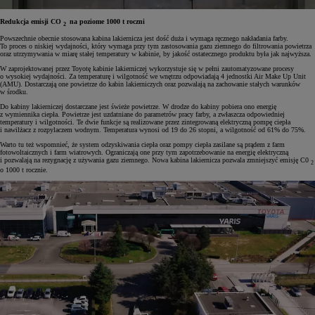
Redukcja emisji CO
na poziome 1000 t roczni
2
Powszechnie obecnie stosowana kabina lakiernicza jest dość duża i wymaga ręcznego nakładania farby.
To proces o niskiej wydajności, który wymaga przy tym zastosowania gazu ziemnego do filtrowania powietrza
oraz utrzymywania w miarę stałej temperatury w kabinie, by jakość ostatecznego produktu była jak najwyższa.
W zaprojektowanej przez Toyotę kabinie lakierniczej wykorzystuje się w pełni zautomatyzowane procesy
o wysokiej wydajności. Za temperaturę i wilgotność we wnętrzu odpowiadają 4 jednostki Air Make Up Unit
(AMU). Dostarczają one powietrze do kabin lakierniczych oraz pozwalają na zachowanie stałych warunków
w środku.
Do kabiny lakierniczej dostarczane jest świeże powietrze. W drodze do kabiny pobiera ono energię
z wymiennika ciepła. Powietrze jest uzdatniane do parametrów pracy farby, a zwłaszcza odpowiedniej
temperatury i wilgotności. Te dwie funkcje są realizowane przez zintegrowaną elektryczną pompę ciepła
i nawilżacz z rozpylaczem wodnym. Temperatura wynosi od 19 do 26 stopni, a wilgotność od 61% do 75%.
Warto tu też wspomnieć, że system odzyskiwania ciepła oraz pompy ciepła zasilane są prądem z farm
fotowoltaicznych i farm wiatrowych. Ograniczają one przy tym zapotrzebowanie na energię elektryczną
i pozwalają na rezygnację z używania gazu ziemnego. Nowa kabina lakiernicza pozwala zmniejszyć emisję C0
2
o 1000 t rocznie.