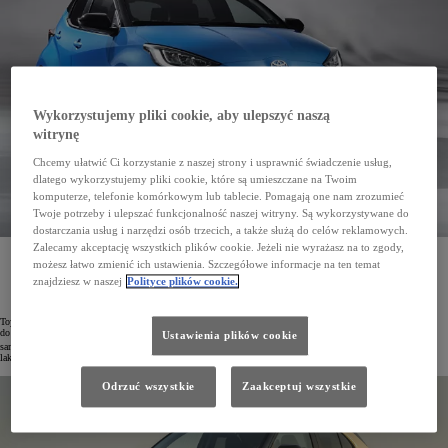
Wykorzystujemy pliki cookie, aby ulepszyć naszą
witrynę
Chcemy ułatwić Ci korzystanie z naszej strony i usprawnić świadczenie usług,
dlatego wykorzystujemy pliki cookie, które są umieszczane na Twoim
komputerze, telefonie komórkowym lub tablecie. Pomagają one nam zrozumieć
Twoje potrzeby i ulepszać funkcjonalność naszej witryny. Są wykorzystywane do
dostarczania usług i narzędzi osób trzecich, a także służą do celów reklamowych.
Zalecamy akceptację wszystkich plików cookie. Jeżeli nie wyrażasz na to zgody,
Toyota w swoich zakładach we Francji wdrożyła pionierską, bezemisyjną kabinę lakierniczą
możesz łatwo zmienić ich ustawienia. Szczegółowe informacje na ten temat
wykorzystującą technologię odzyskiwania ciepła oraz pompy ciepła. Pozwoliło to zmniejszy roczną
emisję CO
o 1000 t
znajdziesz w naszej
Polityce plików cookie.
2
Toyota od lat jest jednym z czołowych producentów nisko- i bezemisyjnych samochodów. Koncern dąży też
do jak najszybszej dekarbonizacji produkcji. Biorąc pod uwagę, że 65% emisji CO
w trakcje powstawania
Ustawienia plików cookie
2
samochodów pochodzi z procesów lakierniczych, zespół inżynierów Toyoty stworzył prototypową kabinę
lakierniczą nowej generacji o zerowej emisji CO
(Global Paint Line, GPL).
2
Odrzuć wszystkie
Zaakceptuj wszystkie