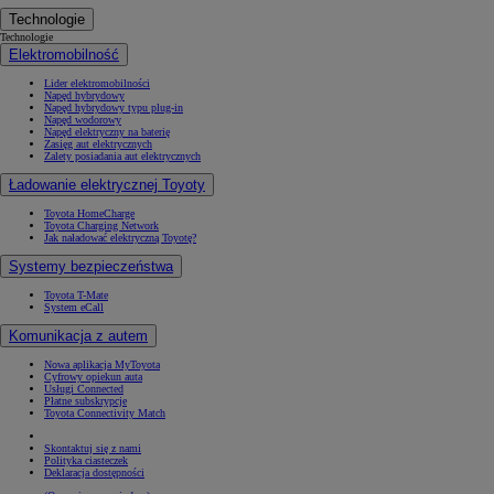
Technologie
Technologie
Elektromobilność
Lider elektromobilności
Napęd hybrydowy
Napęd hybrydowy typu plug-in
Napęd wodorowy
Napęd elektryczny na baterię
Zasięg aut elektrycznych
Zalety posiadania aut elektrycznych
Ładowanie elektrycznej Toyoty
Toyota HomeCharge
Toyota Charging Network
Jak naładować elektryczną Toyotę?
Systemy bezpieczeństwa
Toyota T-Mate
System eCall
Komunikacja z autem
Nowa aplikacja MyToyota
Cyfrowy opiekun auta
Usługi Connected
Płatne subskrypcje
Toyota Connectivity Match
Skontaktuj się z nami
Polityka ciasteczek
Deklaracja dostępności