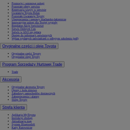
Promocje i sezonowe usługi
Pozostałe oferty serwisu
Rezerwacja wizyty w serwisie
Gwarancja Toyota Relax
Pozostałe Gwarancje Toyoty
Ubezpieczenia i naprawy blacharsko-lakiernicze
Innowacyjne usługi dla Twojej wygody
Bezpłatne Akcje Serwisowe
Serwis Dobrych Cen
Serwis w ASO się opłaca
Dostęp do informacji serwisowych
Wykaz wydanych zaświadczeń o odbytym szkoleniu (pdf)
Oryginalne części i oleje Toyota
Oryginalne części Toyoty
Oryginalne oleje Toyoty
Program Sprzedaży Hurtowej Trade
Trade
Akcesoria
Oryginalne akcesoria Toyoty
Opony i koła zimowe
Zabudowy samochodów dostawczych
Zabezpieczenia i alarmy
Sklep Toyoty
Strefa klienta
Aplikacja MyToyota
Instrukcje obsługi
Aktualizacja map
System Bluetooth®
Karty Ratownicze