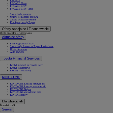
PROACE
PROACE Verso
PROACE CITY
PROACE CITY Verso
Samochody używane
Umów się na jazdę testową
Zobacz wszystkie cenniki
Konfiguruj swoją Toyotę
Oferty specjalne i Finansowanie
Oferty specjalne i Finansowanie
Aktualne oferty
Finał wyprzedaży 2025
Samochody dostawcze Toyota Professional
Oferta biznesowa
Auta używane
Toyota Financial Services
Kredyt niższych rat Toyota Easy
Kredyt standardowy
Leasing standardowy
KINTO ONE
KINTO ONE Leasing niższych rat
KINTO ONE Leasing konsumencki
KINTO ONE Najem
KINTO ONE Zarządzanie flotą
KINTO Mobility
Dla właścicieli
Dla właścicieli
Serwis