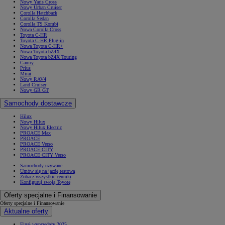
Nowy Yaris Cross
Nowy Urban Cruiser
Corolla Hatchback
Corolla Sedan
Corolla TS Kombi
Nowa Corolla Cross
Toyota C-HR
Toyota C-HR Plug-in
Nowa Toyota C-HR+
Nowa Toyota bZ4X
Nowa Toyota bZ4X Touring
Camry
Prius
Mirai
Nowy RAV4
Land Cruiser
Nowy GR GT
Samochody dostawcze
Hilux
Nowy Hilux
Nowy Hilux Electric
PROACE Max
PROACE
PROACE Verso
PROACE CITY
PROACE CITY Verso
Samochody używane
Umów się na jazdę testową
Zobacz wszystkie cenniki
Konfiguruj swoją Toyotę
Oferty specjalne i Finansowanie
Oferty specjalne i Finansowanie
Aktualne oferty
Finał wyprzedaży 2025