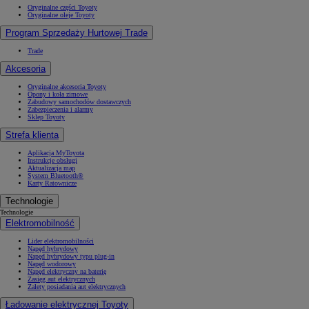
Oryginalne części Toyoty
Oryginalne oleje Toyoty
Program Sprzedaży Hurtowej Trade
Trade
Akcesoria
Oryginalne akcesoria Toyoty
Opony i koła zimowe
Zabudowy samochodów dostawczych
Zabezpieczenia i alarmy
Sklep Toyoty
Strefa klienta
Aplikacja MyToyota
Instrukcje obsługi
Aktualizacja map
System Bluetooth®
Karty Ratownicze
Technologie
Technologie
Elektromobilność
Lider elektromobilności
Napęd hybrydowy
Napęd hybrydowy typu plug-in
Napęd wodorowy
Napęd elektryczny na baterię
Zasięg aut elektrycznych
Zalety posiadania aut elektrycznych
Ładowanie elektrycznej Toyoty