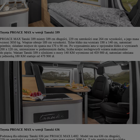
Toyota PROACE MAX w wersji Tanuki 599
PROACE MAX Tanuki 599 mierzy 599 cm długości, 229 cm szerokości oraz 264 cm wysokości, a jego masa
wynosi 3050 kg. Wnętrze oferuje 189 cm wysokości. Tylne łóżko ma wymiary 190 x 140 cm, natomiast
przednie, składane miejsce do spania ma 170 x 90 cm. Po wyposażeniu auta w opcjonalne łóżko o wymiarach
200 x 120 cm, umieszczone w podnoszonym dachu, liczba miejsc noclegowych wzrasta maksymalnie
do pięciu. Wariant Tanuki 599 z silnikiem o mocy 140 KM wyceniono od 459 900 zł, natomiast odmiana
z jednostką 180 KM startuje od 479 900 zł.
Toyota PROACE MAX w wersji Tanuki 636
Podstawą dla odmiany Tanuki 636 jest PROACE MAX L4H2. Model ten ma 636 cm długości,
229 cm szerokości i wysokość 264 cm, a jego masa wynosi 3090 kg. Z tyłu znajdują się dwa łóżka