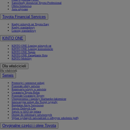
Samochody dostawcze Toyota Professional
Oferta biznesowa
Auta używane
Toyota Financial Services
Kredyt niższych rat Toyota Easy
Kredyt standardowy
Leasing standardowy
KINTO ONE
KINTO ONE Leasing niższych rat
KINTO ONE Leasing konsumencki
KINTO ONE Najem
KINTO ONE Zarządzanie flotą
KINTO Mobility
Dla właścicieli
Dla właścicieli
Serwis
Promocje i sezonowe usługi
Pozostałe oferty serwisu
Rezerwacja wizyty w serwisie
Gwarancja Toyota Relax
Pozostałe Gwarancje Toyoty
Ubezpieczenia i naprawy blacharsko-lakiernicze
Innowacyjne usługi dla Twojej wygody
Bezpłatne Akcje Serwisowe
Serwis Dobrych Cen
Serwis w ASO się opłaca
Dostęp do informacji serwisowych
Wykaz wydanych zaświadczeń o odbytym szkoleniu (pdf)
Oryginalne części i oleje Toyota