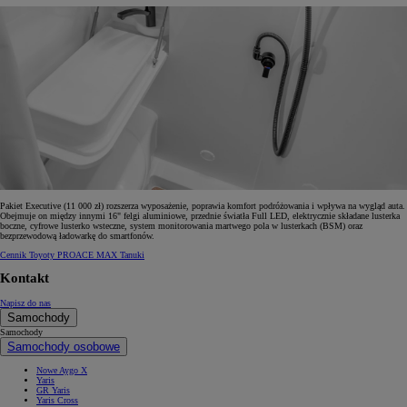
Pakiet Executive (11 000 zł) rozszerza wyposażenie, poprawia komfort podróżowania i wpływa na wygląd auta.
Obejmuje on między innymi 16" felgi aluminiowe, przednie światła Full LED, elektrycznie składane lusterka
boczne, cyfrowe lusterko wsteczne, system monitorowania martwego pola w lusterkach (BSM) oraz
bezprzewodową ładowarkę do smartfonów.
Cennik Toyoty PROACE MAX Tanuki
Kontakt
Napisz do nas
Samochody
Samochody
Samochody osobowe
Nowe Aygo X
Yaris
GR Yaris
Yaris Cross