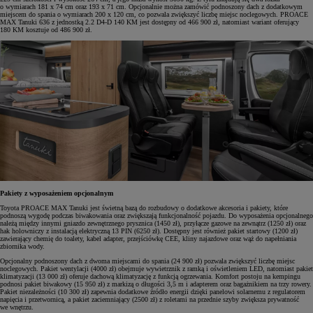
o wymiarach 181 x 74 cm oraz 193 x 71 cm. Opcjonalnie można zamówić podnoszony dach z dodatkowym
miejscem do spania o wymiarach 200 x 120 cm, co pozwala zwiększyć liczbę miejsc noclegowych. PROACE
MAX Tanuki 636 z jednostką 2.2 D4-D 140 KM jest dostępny od 466 900 zł, natomiast wariant oferujący
180 KM kosztuje od 486 900 zł.
Pakiety z wyposażeniem opcjonalnym
Toyota PROACE MAX Tanuki jest świetną bazą do rozbudowy o dodatkowe akcesoria i pakiety, które
podnoszą wygodę podczas biwakowania oraz zwiększają funkcjonalność pojazdu. Do wyposażenia opcjonalnego
należą między innymi gniazdo zewnętrznego prysznica (1450 zł), przyłącze gazowe na zewnątrz (1250 zł) oraz
hak holowniczy z instalacją elektryczną 13 PIN (6250 zł). Dostępny jest również pakiet startowy (1200 zł)
zawierający chemię do toalety, kabel adapter, przejściówkę CEE, kliny najazdowe oraz wąż do napełniania
zbiornika wody.
Opcjonalny podnoszony dach z dwoma miejscami do spania (24 900 zł) pozwala zwiększyć liczbę miejsc
noclegowych. Pakiet wentylacji (4000 zł) obejmuje wywietrznik z ramką i oświetleniem LED, natomiast pakiet
klimatyzacji (13 000 zł) oferuje dachową klimatyzację z funkcją ogrzewania. Komfort postoju na kempingu
podnosi pakiet biwakowy (15 950 zł) z markizą o długości 3,5 m i adapterem oraz bagażnikiem na trzy rowery.
Pakiet niezależności (10 300 zł) zapewnia dodatkowe źródło energii dzięki panelowi solarnemu z regulatorem
napięcia i przetwornicą, a pakiet zaciemniający (2500 zł) z roletami na przednie szyby zwiększa prywatność
we wnętrzu.