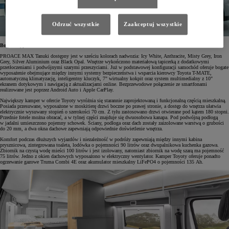
Odrzuć wszystkie
Zaakceptuj wszystkie
Bogate wyposażenie standardowe
PROACE MAX Tanuki dostępny jest w sześciu kolorach nadwozia: Icy White, Anthracite, Misty Grey, Iron
Grey, Silver Aluminium oraz Black Opal. Wnętrze wykończono materiałową tapicerką z dodatkowymi
przetłoczeniami i podwójnymi szarymi przeszyciami. Już w podstawowej konfiguracji samochód oferuje bogate
wyposażenie obejmujące między innymi systemy bezpieczeństwa i wsparcia kierowcy Toyota T-MATE,
automatyczną klimatyzację, inteligentny kluczyk, 7" wirtualny kokpit oraz system multimedialny z 10"
ekranem dotykowym i nawigacją z aktualizacjami online. Bezprzewodowe połączenie ze smartfonami
realizowane jest poprzez Android Auto i Apple CarPlay.
Największy kamper w ofercie Toyoty wyróżnia się starannie zaprojektowaną i funkcjonalną częścią mieszkalną.
Posiada przesuwane, wyposażone w moskitierę drzwi boczne po prawej stronie, a dostęp do wnętrza ułatwia
elektrycznie wysuwany stopień o szerokości 70 cm. Z tyłu zastosowano drzwi otwierane pod kątem 180 stopni.
Przednie fotele można obracać, a w tylnej części znajduje się dwuosobowa kanapa. Pod podwójną podłogą
w jadalni umieszczono pojemny schowek. Ściany, podłoga oraz dach zostały zaizolowane warstwą o grubości
do 20 mm, a dwa okna dachowe zapewniają odpowiednie doświetlenie wnętrza.
Komfort podczas dłuższych wyjazdów i niezależność w podróży zapewniają między innymi kabina
prysznicowa, zintegrowana toaleta, lodówka o pojemności 90 litrów oraz dwupalnikowa kuchenka gazowa.
Zbiornik na czystą wodę mieści 100 litrów i jest izolowany, natomiast zbiornik na wodę szarą ma pojemność
75 litrów. Jedno z okien dachowych wyposażono w elektryczny wentylator. Kamper Toyoty oferuje ponadto
ogrzewanie gazowe Truma Combi 4E oraz akumulator mieszkalny LiFePO4 o pojemności 135 Ah.