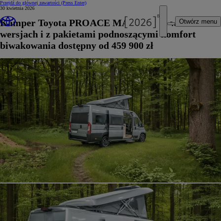
Przejdź do głównej zawartości
(Press Enter)
30 kwietnia 2026
Kamper Toyota PROACE MAX Tanuki w dwóch
Otwórz menu
wersjach i z pakietami podnoszącymi komfort
biwakowania dostępny od 459 900 zł