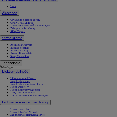
Trade
Akcesoria
Oryginalne akcesoria Toyoty
Opony i koła zimowe
Zabudowy samochodów dostawczych
Zabezpieczenia i alarmy
Sklep Toyoty
Strefa klienta
Aplikacja MyToyota
Instrukcje obsługi
Aktualizacja map
System Bluetooth®
Karty Ratownicze
Technologie
Technologie
Elektromobilność
Lider elektromobilności
Napęd hybrydowy
Napęd hybrydowy typu plug-in
Napęd wodorowy
Napęd elektryczny na baterię
Zasięg aut elektrycznych
Zalety posiadania aut elektrycznych
Ładowanie elektrycznej Toyoty
Toyota HomeCharge
Toyota Charging Network
Jak naładować elektryczną Toyotę?