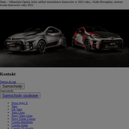
Team – Sébastiena Ogiera, który zdobył mistrzostwo kierowców w 2021 roku, i Kalle Rovanpery, mistrza
świata kierowców roku 2022.
Kontakt
Napisz do nas
Samochody
Samochody
Samochody osobowe
Nowe Aygo X
Yaris
GR Yaris
Yaris Cross
Nowy Yaris Cross
Nowy Urban Cruiser
Corolla Hatchback
Corolla Sedan
Corolla TS Kombi