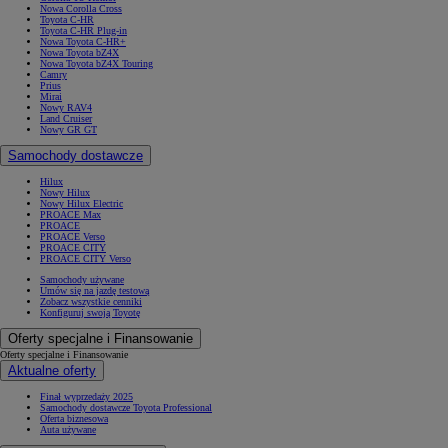
Nowa Corolla Cross
Toyota C-HR
Toyota C-HR Plug-in
Nowa Toyota C-HR+
Nowa Toyota bZ4X
Nowa Toyota bZ4X Touring
Camry
Prius
Mirai
Nowy RAV4
Land Cruiser
Nowy GR GT
Samochody dostawcze
Hilux
Nowy Hilux
Nowy Hilux Electric
PROACE Max
PROACE
PROACE Verso
PROACE CITY
PROACE CITY Verso
Samochody używane
Umów się na jazdę testową
Zobacz wszystkie cenniki
Konfiguruj swoją Toyotę
Oferty specjalne i Finansowanie
Oferty specjalne i Finansowanie
Aktualne oferty
Finał wyprzedaży 2025
Samochody dostawcze Toyota Professional
Oferta biznesowa
Auta używane