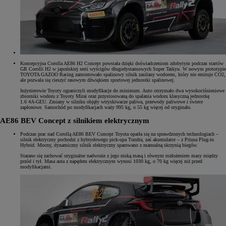
Koncepcyjna Corolla AE86 H2 Concept powstała dzięki doświadczeniom zdobytym podczas startów
GR Corolli H2 w japońskiej serii wyścigów długodystansowych Super Taikyu. W nowym prototypie
TOYOTA GAZOO Racing zamontowało spalinowy silnik zasilany wodorem, który nie emituje CO2,
ale pozwala się cieszyć rasowym dźwiękiem sportowej jednostki spalinowej.
Inżynierowie Toyoty ograniczyli modyfikacje do minimum. Auto otrzymało dwa wysokociśnieniowe
zbiorniki wodoru z Toyoty Mirai oraz przystosowaną do spalania wodoru klasyczną jednostkę
1.6 4A-GEU. Zmiany w silniku objęły wtryskiwacze paliwa, przewody paliwowe i świece
zapłonowe. Samochód po modyfikacjach waży 995 kg, o 55 kg więcej od oryginału.
AE86 BEV Concept z silnikiem elektrycznym
Podczas prac nad Corollą AE86 BEV Concept Toyota oparła się na sprawdzonych technologiach –
silnik elektryczny pochodzi z hybrydowego pick-upa Tundra, zaś akumulator – z Priusa Plug-in
Hybrid. Mocny, dynamiczny silnik elektryczny sparowano z manualną skrzynią biegów.
Starano się zachować oryginalne nadwozie z jego niską masą i równym rozłożeniem masy między
przód i tył. Masa auta z napędem elektrycznym wynosi 1030 kg, o 70 kg więcej niż przed
modyfikacjami.