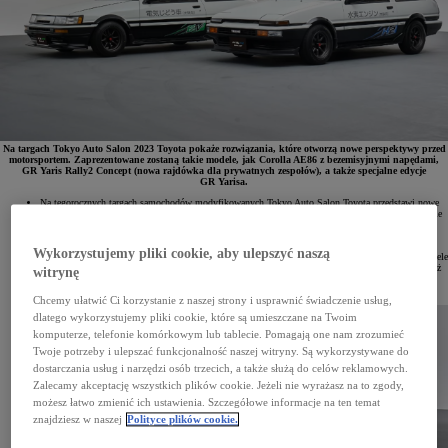
Na targach Tokyo Auto Salon 2023 Toyota pokaże rozwiązania, które otworzą nowe perspektywy przed
motorsportem. Zaprezentowane zostaną takie modele, jak Corolla AE86 z bezemisyjnymi napędami,
GR Yaris Rally2 Concept (nowa rajdówka dla prywatnych zespołów), a także specjalne edycje
GR Yarisa.
Na tegorocznych targach samochodów modyfikowanych Tokyo Auto Salon Toyota przedstawi nowe
pomysły na rozwój motorsportu oraz sportowe samochody drogowe. Chcąc przyspieszyć osiągnięcie
neutralności klimatycznej, Toyota zamierza poszerzyć swoją ofertę o bezemisyjne napędy
i wprowadzić je do pełnej gamy modeli.
Wykorzystujemy pliki cookie, aby ulepszyć naszą
Wymiana całego globalnego parku samochodów na nowe pojazdy neutralne klimatycznie zajmie wiele
lat. Dlatego Toyota – obok wprowadzania na rynek nowych bezemisyjnych modeli – będzie również
witrynę
promować neutralne węglowo rozwiązania dla aut już użytkowanych przez klientów. Pozwoli to,
zdaniem koncernu, ograniczyć zmiany klimatyczne i zapewni bezpieczną przyszłość.
Chcemy ułatwić Ci korzystanie z naszej strony i usprawnić świadczenie usług,
dlatego wykorzystujemy pliki cookie, które są umieszczane na Twoim
komputerze, telefonie komórkowym lub tablecie. Pomagają one nam zrozumieć
Twoje potrzeby i ulepszać funkcjonalność naszej witryny. Są wykorzystywane do
dostarczania usług i narzędzi osób trzecich, a także służą do celów reklamowych.
Zalecamy akceptację wszystkich plików cookie. Jeżeli nie wyrażasz na to zgody,
możesz łatwo zmienić ich ustawienia. Szczegółowe informacje na ten temat
znajdziesz w naszej
Polityce plików cookie.