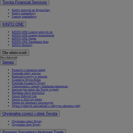
Toyota Financial Services
Kredyt niższych rat Toyota Easy
Kredyt standardowy
Leasing standardowy
KINTO ONE
KINTO ONE Leasing niższych rat
KINTO ONE Leasing konsumencki
KINTO ONE Najem
KINTO ONE Zarządzanie flotą
KINTO Mobility
Dla właścicieli
Dla właścicieli
Serwis
Promocje i sezonowe usługi
Pozostałe oferty serwisu
Rezerwacja wizyty w serwisie
Gwarancja Toyota Relax
Pozostałe Gwarancje Toyoty
Ubezpieczenia i naprawy blacharsko-lakiernicze
Innowacyjne usługi dla Twojej wygody
Bezpłatne Akcje Serwisowe
Serwis Dobrych Cen
Serwis w ASO się opłaca
Dostęp do informacji serwisowych
Wykaz wydanych zaświadczeń o odbytym szkoleniu (pdf)
Oryginalne części i oleje Toyota
Oryginalne części Toyoty
Oryginalne oleje Toyoty
Program Sprzedaży Hurtowej Trade