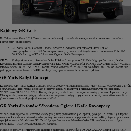
Rajdowy GR Yaris
Na Tokyo Auto Show 2023 Toyota pokaże także swoje samochody wyczynowe dla prywatnych zespołów
i entuzjastów motorsportu:
GR Yaris Rally2 Concept – model zgodny z wymaganiami rajdowej klasy Rally2,
dwie specjalne wersje GR Yarisa opracowane, by uczcić wybitnych kierowców zespołu TOYOTA
GAZOO Racing WRT – Sébastiena Ogiera i Kalle Rovanpery.
GR Yaris High-performance – Sébastien Ogier Edition Concept oraz GR Yaris High-performance – Kalle
Rovanperä Edition Concept zostały zbudowane jako wyraz wdzięczności TGR dla wszystkich, którzy wspierają
rajdowy zespół TOYOTA GAZOO Racing. Warto wspomnieć, że 2022 rok zakończył on – po raz kolejny już –
potrójnym mistrzostwem w WRC: w klasyfikacji producentów, kierowców i pilotów.
GR Yaris Rally2 Concept
Rajdowego GR Yarisa Rally2 Concept, spełniającego wymagania popularnej klasy Rally2, opracowano z myślą
o prywatnych kierowcach i zespołach biorących udział w lokalnym i międzynarodowym motorsporcie.
W 2023 roku TOYOTA GAZOO Racing skupi się na doskonaleniu pojazdu, startując w serii Japanese Rally
Championship oraz korzystając z doświadczeń zespołów będących jej klientami. W styczniu 2024 roku TGR
planuje uzyskać homologację dla nowej rajdówki.
GR Yaris dla fanów Sébastiena Ogiera i Kalle Rovanpery
W 2022 roku rajdowe mistrzostwa cieszyły się dużą popularnością w Japonii, gdyż po 12 latach Rajd Japonii
wrócił w kalendarza mistrzostw. Aby podtrzymać zainteresowanie japońskich fanów WRC, Toyota opracowała
specjalne wersje GR Yarisa – GR Yaris High-performance – Sébastien Ogier Edition Concept oraz High-
performance – Kalle Rovanperä Edition Concept.
Modele te zostały skonfigurowane zgodnie z sugestiami kierowców TOYOTA GAZOO Racing World Rally