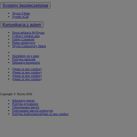
Systemy bezpieczeństwa
Toyota T-Mate
System eCall
Komunikacja z autem
Nowa aplikacja MyToyota
Cyfrowy opiekun auta
Usługi Connected
Płatne subskrypcje
Toyota Connectivity Match
Skontaktuj się z nami
Polityka ciasteczek
Deklaracja dostępności
(Opens in new window)
(Opens in new window)
(Opens in new window)
(Opens in new window)
Copyright © Toyota 2026
Informacje prawne
Polityka prywatności
Udostępnianie danych
Przetwarzanie danych osobowych
Polityka środowiskowa
Opens in new window