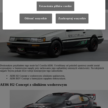
Ustawienia plików cookie
Odrzuć wszystkie
Zaakceptuj wszystkie
Doskonałym przykładem tego może być Corolla AE86. Uwielbiany od pokoleń sportowy model został
wyposażony w bezemisyjne napędy przy zachowaniu jego najbardziej cenionych właściwości. Na tokijskich
targach Toyota pokaże dwie wersje koncepcyjne tego samochodu:
AE86 H2 Concept z wodorowym silnikiem spalinowym,
AE86 BEV Concept z bateryjnym napędem elektrycznym.
AE86 H2 Concept z silnikiem wodorowym