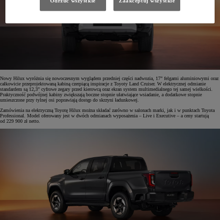
Odrzuć wszystkie
Zaakceptuj wszystkie
Nowy Hilux wyróżnia się nowoczesnym wyglądem przedniej części nadwozia, 17" felgami aluminiowymi oraz
całkowicie przeprojektowaną kabiną czerpiącą inspiracje z Toyoty Land Cruiser. W elektrycznej odmianie
standardem są 12,3" cyfrowe zegary przed kierowcą oraz ekran system multimedialnego tej samej wielkości.
Praktyczność podwójnej kabiny zwiększają boczne stopnie ułatwiające wsiadanie, a dodatkowe stopnie
umieszczone przy tylnej osi poprawiają dostęp do skrzyni ładunkowej.
Zamówienia na elektryczną Toyotę Hilux można składać zarówno w salonach marki, jak i w punktach Toyota
Professional. Model oferowany jest w dwóch odmianach wyposażenia – Live i Executive – a ceny startują
od 229 900 zł netto.