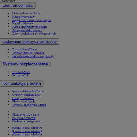
Technologie
Elektromobilność
Lider elektromobilności
Napęd hybrydowy
Napęd hybrydowy typu plug-in
Napęd wodorowy
Napęd elektryczny na baterię
Zasięg aut elektrycznych
Zalety posiadania aut elektrycznych
Ładowanie elektrycznej Toyoty
Toyota HomeCharge
Toyota Charging Network
Jak naładować elektryczną Toyotę?
Systemy bezpieczeństwa
Toyota T-Mate
System eCall
Komunikacja z autem
Nowa aplikacja MyToyota
Cyfrowy opiekun auta
Usługi Connected
Płatne subskrypcje
Toyota Connectivity Match
Skontaktuj się z nami
Polityka ciasteczek
Deklaracja dostępności
(Opens in new window)
(Opens in new window)
(Opens in new window)