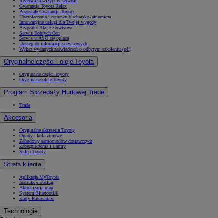
Rezerwacja wizyty w serwisie
Gwarancja Toyota Relax
Pozostałe Gwarancje Toyoty
Ubezpieczenia i naprawy blacharsko-lakiernicze
Innowacyjne usługi dla Twojej wygody
Bezpłatne Akcje Serwisowe
Serwis Dobrych Cen
Serwis w ASO się opłaca
Dostęp do informacji serwisowych
Wykaz wydanych zaświadczeń o odbytym szkoleniu (pdf)
Oryginalne części i oleje Toyota
Oryginalne części Toyoty
Oryginalne oleje Toyoty
Program Sprzedaży Hurtowej Trade
Trade
Akcesoria
Oryginalne akcesoria Toyoty
Opony i koła zimowe
Zabudowy samochodów dostawczych
Zabezpieczenia i alarmy
Sklep Toyoty
Strefa klienta
Aplikacja MyToyota
Instrukcje obsługi
Aktualizacja map
System Bluetooth®
Karty Ratownicze
Technologie