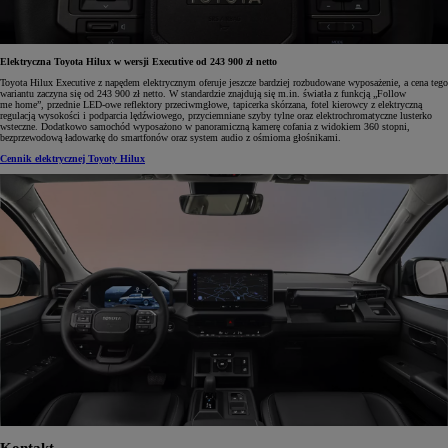
Elektryczna Toyota Hilux w wersji Executive od 243 900 zł netto
Toyota Hilux Executive z napędem elektrycznym oferuje jeszcze bardziej rozbudowane wyposażenie, a cena tego
wariantu zaczyna się od 243 900 zł netto. W standardzie znajdują się m.in. światła z funkcją „Follow
me home”, przednie LED-owe reflektory przeciwmgłowe, tapicerka skórzana, fotel kierowcy z elektryczną
regulacją wysokości i podparcia lędźwiowego, przyciemniane szyby tylne oraz elektrochromatyczne lusterko
wsteczne. Dodatkowo samochód wyposażono w panoramiczną kamerę cofania z widokiem 360 stopni,
bezprzewodową ładowarkę do smartfonów oraz system audio z ośmioma głośnikami.
Cennik elektrycznej Toyoty Hilux