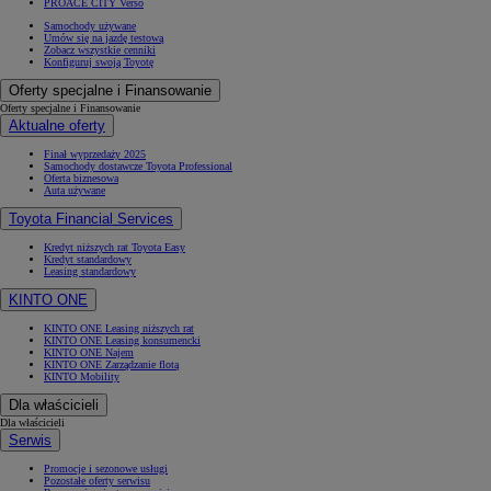
PROACE CITY Verso
Samochody używane
Umów się na jazdę testową
Zobacz wszystkie cenniki
Konfiguruj swoją Toyotę
Oferty specjalne i Finansowanie
Oferty specjalne i Finansowanie
Aktualne oferty
Finał wyprzedaży 2025
Samochody dostawcze Toyota Professional
Oferta biznesowa
Auta używane
Toyota Financial Services
Kredyt niższych rat Toyota Easy
Kredyt standardowy
Leasing standardowy
KINTO ONE
KINTO ONE Leasing niższych rat
KINTO ONE Leasing konsumencki
KINTO ONE Najem
KINTO ONE Zarządzanie flotą
KINTO Mobility
Dla właścicieli
Dla właścicieli
Serwis
Promocje i sezonowe usługi
Pozostałe oferty serwisu