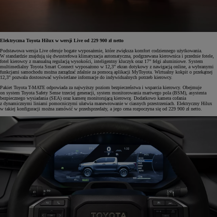
Elektryczna Toyota Hilux w wersji Live od 229 900 zł netto
Podstawowa wersja Live oferuje bogate wyposażenie, które zwiększa komfort codziennego użytkowania.
W standardzie znajdują się dwustrefowa klimatyzacja automatyczna, podgrzewana kierownica i przednie fotele,
fotel kierowcy z manualną regulacją wysokości, inteligentny kluczyk oraz 17" felgi aluminiowe. System
multimedialny Toyota Smart Connect wyposażono w 12,3" ekran dotykowy z nawigacją online, a wybranymi
funkcjami samochodu można zarządzać zdalnie za pomocą aplikacji MyToyota. Wirtualny kokpit o przekątnej
12,3" pozwala dostosować wyświetlane informacje do indywidualnych potrzeb kierowcy.
Pakiet Toyota T-MATE odpowiada za najwyższy poziom bezpieczeństwa i wsparcia kierowcy. Obejmuje
on system Toyota Safety Sense trzeciej generacji, system monitorowania martwego pola (BSM), asystenta
bezpiecznego wysiadania (SEA) oraz kamerę monitorującą kierowcę. Dodatkowo kamera cofania
z dynamicznymi liniami pomocniczymi ułatwia manewrowanie w ciasnych przestrzeniach. Elektryczny Hilux
w takiej konfiguracji można zamówić w przedsprzedaży, a jego cena rozpoczyna się od 229 900 zł netto.