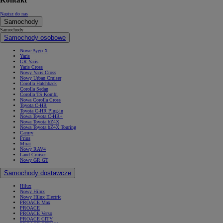
Kontakt
Napisz do nas
Samochody
Samochody
Samochody osobowe
Nowe Aygo X
Yaris
GR Yaris
Yaris Cross
Nowy Yaris Cross
Nowy Urban Cruiser
Corolla Hatchback
Corolla Sedan
Corolla TS Kombi
Nowa Corolla Cross
Toyota C-HR
Toyota C-HR Plug-in
Nowa Toyota C-HR+
Nowa Toyota bZ4X
Nowa Toyota bZ4X Touring
Camry
Prius
Mirai
Nowy RAV4
Land Cruiser
Nowy GR GT
Samochody dostawcze
Hilux
Nowy Hilux
Nowy Hilux Electric
PROACE Max
PROACE
PROACE Verso
PROACE CITY