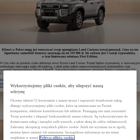
Klienci w Polsce mogą już rezerwować swoje egzemplarze Land Cruisera nowej generacji. Ceny na ten
legendarny samochód terenowy zaczynają się od 319 900 zł. Do wyboru jest 5 wersji wyposażenia,
w tym limitowana odmiana First Edition.
W tym roku na polskim rynku debiutuje nowa Toyota Land Cruiser. Pojazd będzie wyposażony w innowacyjne
technologie ułatwiające jazdę off-roadową, a także pełen pakiet najnowocześniejszych multimediów oraz
systemów bezpieczeństwa Toyota T-MATE. Samochód będzie napędzany silnikiem Diesla o pojemności 2,8
l i mocy 204 KM połączony z 8-biegową skrzynią automatyczną.
Do wyboru będzie 5 wersji wyposażenia – Prado, Prestige, Invicible, Executive i First Edition. Na stronie
toyota.pl
już można zarezerwować dwie najwyższe z nich – Executive oraz First Edition. Od 23 lutego będzie
Wykorzystujemy pliki cookie, aby ulepszyć naszą
można składać zamówienia bez rezerwacji na pełną gamę nowego Land Cruisera.
witrynę
Chcemy ułatwić Ci korzystanie z naszej strony i usprawnić świadczenie usług,
dlatego wykorzystujemy pliki cookie, które są umieszczane na Twoim
komputerze, telefonie komórkowym lub tablecie. Pomagają one nam zrozumieć
Twoje potrzeby i ulepszać funkcjonalność naszej witryny. Są wykorzystywane do
dostarczania usług i narzędzi osób trzecich, a także służą do celów reklamowych.
Zalecamy akceptację wszystkich plików cookie. Jeżeli nie wyrażasz na to zgody,
możesz łatwo zmienić ich ustawienia. Szczegółowe informacje na ten temat
znajdziesz w naszej
Polityce plików cookie.