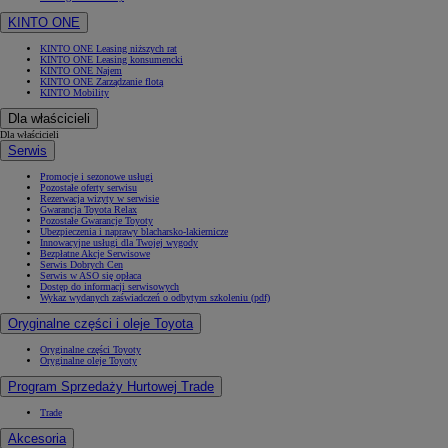
KINTO ONE
KINTO ONE Leasing niższych rat
KINTO ONE Leasing konsumencki
KINTO ONE Najem
KINTO ONE Zarządzanie flotą
KINTO Mobility
Dla właścicieli
Dla właścicieli
Serwis
Promocje i sezonowe usługi
Pozostałe oferty serwisu
Rezerwacja wizyty w serwisie
Gwarancja Toyota Relax
Pozostałe Gwarancje Toyoty
Ubezpieczenia i naprawy blacharsko-lakiernicze
Innowacyjne usługi dla Twojej wygody
Bezpłatne Akcje Serwisowe
Serwis Dobrych Cen
Serwis w ASO się opłaca
Dostęp do informacji serwisowych
Wykaz wydanych zaświadczeń o odbytym szkoleniu (pdf)
Oryginalne części i oleje Toyota
Oryginalne części Toyoty
Oryginalne oleje Toyoty
Program Sprzedaży Hurtowej Trade
Trade
Akcesoria