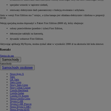
specjalne wstawki w tapicerce siedzeń,
sterowany elektrycznie dach panoramiczny z funkcją otwierania i uchylania.
Auto w wersji First Edition ma 7 miejsc, a tylna kanapa jest składana elektrycznie i dzielona w proporcji
50:50.
Wersję specjalną można doposażyć o Pakiet First Edition (8000 zł), który obejmuje:
osłony przeciwbłotne (przednie i tylne) First Edition,
dekoracyjne naklejki na karoserię,
dywaniki welurowe First Edition.
Aktywując aplikację MyToyota, można zyskać rabat w wysokości 2000 zł na akcesoria lub koła zimowe.
Kontakt
Napisz do nas
Samochody
Samochody
Samochody osobowe
Nowe Aygo X
Yaris
GR Yaris
Yaris Cross
Nowy Yaris Cross
Nowy Urban Cruiser
Corolla Hatchback
Corolla Sedan
Corolla TS Kombi
Nowa Corolla Cross
Toyota C-HR
Toyota C-HR Plug-in
Nowa Toyota C-HR+
Nowa Toyota bZ4X