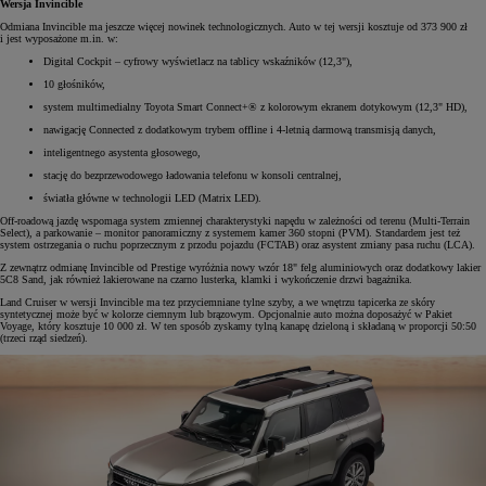
Wersja Invincible
Odmiana Invincible ma jeszcze więcej nowinek technologicznych. Auto w tej wersji kosztuje od 373 900 zł
i jest wyposażone m.in. w:
Digital Cockpit – cyfrowy wyświetlacz na tablicy wskaźników (12,3"),
10 głośników,
system multimedialny Toyota Smart Connect+® z kolorowym ekranem dotykowym (12,3" HD),
nawigację Connected z dodatkowym trybem offline i 4-letnią darmową transmisją danych,
inteligentnego asystenta głosowego,
stację do bezprzewodowego ładowania telefonu w konsoli centralnej,
światła główne w technologii LED (Matrix LED).
Off-roadową jazdę wspomaga system zmiennej charakterystyki napędu w zależności od terenu (Multi-Terrain
Select), a parkowanie – monitor panoramiczny z systemem kamer 360 stopni (PVM). Standardem jest też
system ostrzegania o ruchu poprzecznym z przodu pojazdu (FCTAB) oraz asystent zmiany pasa ruchu (LCA).
Z zewnątrz odmianę Invincible od Prestige wyróżnia nowy wzór 18" felg aluminiowych oraz dodatkowy lakier
5C8 Sand, jak również lakierowane na czarno lusterka, klamki i wykończenie drzwi bagażnika.
Land Cruiser w wersji Invincible ma tez przyciemniane tylne szyby, a we wnętrzu tapicerka ze skóry
syntetycznej może być w kolorze ciemnym lub brązowym. Opcjonalnie auto można doposażyć w Pakiet
Voyage, który kosztuje 10 000 zł. W ten sposób zyskamy tylną kanapę dzieloną i składaną w proporcji 50:50
(trzeci rząd siedzeń).