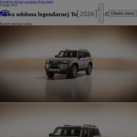
Przejdź do głównej zawartości
(Press Enter)
9 lutego 2024
Nowa odsłona legendarnej Toyoty Land Cruiser
Otwórz menu
Ruszyły rezerwacje online