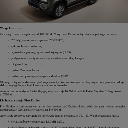
Wersja Executive
Za wersję Executive zapłacimy od 409 900 zł. Nowy Land Cruiser w tej odmianie jest wyposażony w:
20" felgi aluminiowe z oponami 265/60 R20,
cyfrowe lusterko wsteczne,
wyświetlacz projekcyjny na przedniej szybie (HUD),
podgrzewane i wentylowane skrajne siedzenia na tylnej kanapie
14 głośników,
system Premium Audio JBL
system rozłączania przedniego stabilizatora (SDM.
We wnętrzu tapicerka skórzana z perforacją może być kolorze ciemnym lub brązowym, fotel pasażera zyskuje
elektryczną regulację, a fotel kierowcy ma pamięć ustawień.
Auto można doposażyć o Pakiet Voyage, który kosztuje 10 000 zł, a także Pakiet Skyview, którego koszt
to 7000 zł.
Limitowana wersja First Edition
First Edition to limitowana wersja specjalna nowego Land Cruisera, która będzie dostępna tylko na początku
przedsprzedaży. Została ona wyceniona na 449 900 zł.
Auto swoją stylistyką nawiązuje do kultowych odmian modelu z lat 70. i 80. Wzrok przyciągają m.in.:
światła główne w technologii LED (Bi-LED),
dwukolorowe malowanie nadwozia (2ZD Smoky Blue/Light Grey lub 2ZC Sand/Light Grey),