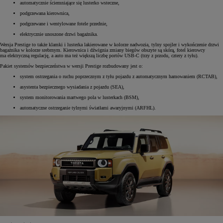
automatycznie ściemniające się lusterko wsteczne,
podgrzewana kierownica,
podgrzewane i wentylowane fotele przednie,
elektrycznie unoszone drzwi bagażnika.
Wersja Prestige to także klamki i lusterka lakierowane w kolorze nadwozia, tylny spojler i wykończenie drzwi
bagażnika w kolorze srebrnym. Kierownica i dźwignia zmiany biegów obszyte są skórą, fotel kierowcy
ma elektryczną regulację, a auto ma też większą liczbę portów USB-C (trzy z przodu, cztery z tyłu).
Pakiet systemów bezpieczeństwa w wersji Prestige rozbudowany jest o:
system ostrzegania o ruchu poprzecznym z tyłu pojazdu z automatycznym hamowaniem (RCTAB),
asystenta bezpiecznego wysiadania z pojazdu (SEA),
system monitorowania martwego pola w lusterkach (BSM),
automatyczne ostrzeganie tylnymi światłami awaryjnymi (ARFHL).