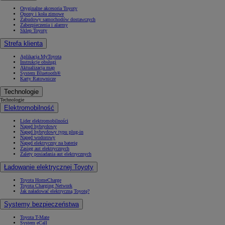
Oryginalne akcesoria Toyoty
Opony i koła zimowe
Zabudowy samochodów dostawczych
Zabezpieczenia i alarmy
Sklep Toyoty
Strefa klienta
Aplikacja MyToyota
Instrukcje obsługi
Aktualizacja map
System Bluetooth®
Karty Ratownicze
Technologie
Technologie
Elektromobilność
Lider elektromobilności
Napęd hybrydowy
Napęd hybrydowy typu plug-in
Napęd wodorowy
Napęd elektryczny na baterię
Zasięg aut elektrycznych
Zalety posiadania aut elektrycznych
Ładowanie elektrycznej Toyoty
Toyota HomeCharge
Toyota Charging Network
Jak naładować elektryczną Toyotę?
Systemy bezpieczeństwa
Toyota T-Mate
System eCall