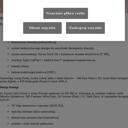
Ustawienia plików cookie
Nowa Toyota Land Cruiser – od 319 900 zł
Podstawowa wersja – Prado – kosztuje od 319 900 zł. Odmiana ta została wyposażona w:
Odrzuć wszystkie
Zaakceptuj wszystkie
18" felgi aluminiowe z oponami 245/70 R18,
materiałową tapicerkę,
klimatyzację manualną (jednostrefową),
system bezkluczykowego dostępu do samochodu (Inteligentny kluczyk),
system multimedialny Toyota Touch 3® z kolorowym ekranem dotykowym (9" HD),
interfejsy Apple CarPlay* i Android Auto™ (połączenie bezprzewodowe),
kamerę cofania,
kamerę monitorującą kierowcę (DMC).
Zamawiając wersję Prado, można wybrać jeden z trzech lakierów – 040 Pure White i 202 Astral Black dostępne
są bez dopłaty, a 4V8 Avant-garde Bronze to koszt 4400 zł.
Wersja Prestige
Za Toyotę Land Cruiser w wersji Prestige zapłacimy od 342 900 zł. Wybierając ją, zyskamy większy wybór
lakierów (dodatkowo: 089 Platinum White Pearl, 218 Attitute Black i 1L7 Dark Grey). W standardzie dostępne
są m.in.:
18" felgi aluminiowe z oponami 265/65 R18,
tapicerka skórzana (skóra syntetyczna),
klimatyzacja automatyczna (trzystrefowa),
przednie i tylne czujniki parkowania,