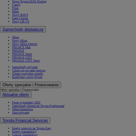
Nowa Toyota bZ4X Touring
Camry
Prius
Mirai
Nowy RAV4
Land Cruiser
Nowy GR GT
Samochody dostawcze
Hilux
Nowy Hilux
Nowy Hilux Electric
PROACE Max
PROACE
PROACE Verso
PROACE CITY
PROACE CITY Verso
Samochody używane
Umów się na jazdę testową
Zobacz wszystkie cenniki
Konfiguruj swoją Toyotę
Oferty specjalne i Finansowanie
Oferty specjalne i Finansowanie
Aktualne oferty
Finał wyprzedaży 2025
Samochody dostawcze Toyota Professional
Oferta biznesowa
Auta używane
Toyota Financial Services
Kredyt niższych rat Toyota Easy
Kredyt standardowy
Leasing standardowy