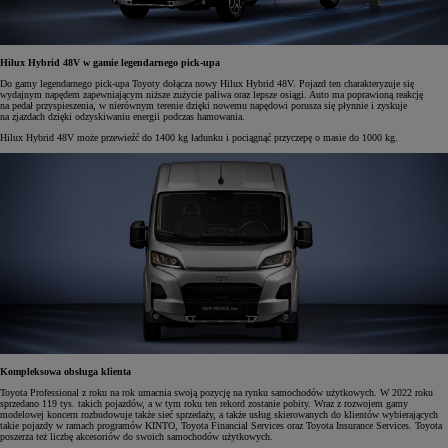
Hilux Hybrid 48V w gamie legendarnego pick-upa
Do gamy legendarnego pick-upa Toyoty dołącza nowy Hilux Hybrid 48V. Pojazd ten charakteryzuje się
wydajnym napędem zapewniającym niższe zużycie paliwa oraz lepsze osiągi. Auto ma poprawioną reakcję
na pedał przyspieszenia, w nierównym terenie dzięki nowemu napędowi porusza się płynnie i zyskuje
na zjazdach dzięki odzyskiwaniu energii podczas hamowania.
Hilux Hybrid 48V może przewieźć do 1400 kg ładunku i pociągnąć przyczepę o masie do 1000 kg.
Kompleksowa obsługa klienta
Toyota Professional z roku na rok umacnia swoją pozycję na rynku samochodów użytkowych. W 2022 roku
sprzedano 119 tys. takich pojazdów, a w tym roku ten rekord zostanie pobity. Wraz z rozwojem gamy
modelowej koncern rozbudowuje także sieć sprzedaży, a także usług skierowanych do klientów wybierających
takie pojazdy w ramach programów KINTO, Toyota Financial Services oraz Toyota Insurance Services. Toyota
poszerza też liczbę akcesoriów do swoich samochodów użytkowych.