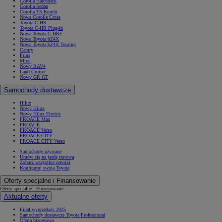
Corolla Hatchback
Corolla Sedan
Corolla TS Kombi
Nowa Corolla Cross
Toyota C-HR
Toyota C-HR Plug-in
Nowa Toyota C-HR+
Nowa Toyota bZ4X
Nowa Toyota bZ4X Touring
Camry
Prius
Mirai
Nowy RAV4
Land Cruiser
Nowy GR GT
Samochody dostawcze
Hilux
Nowy Hilux
Nowy Hilux Electric
PROACE Max
PROACE
PROACE Verso
PROACE CITY
PROACE CITY Verso
Samochody używane
Umów się na jazdę testową
Zobacz wszystkie cenniki
Konfiguruj swoją Toyotę
Oferty specjalne i Finansowanie
Oferty specjalne i Finansowanie
Aktualne oferty
Finał wyprzedaży 2025
Samochody dostawcze Toyota Professional
Oferta biznesowa