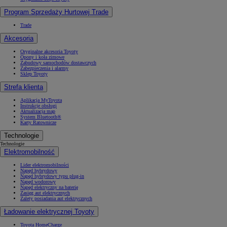
Program Sprzedaży Hurtowej Trade
Trade
Akcesoria
Oryginalne akcesoria Toyoty
Opony i koła zimowe
Zabudowy samochodów dostawczych
Zabezpieczenia i alarmy
Sklep Toyoty
Strefa klienta
Aplikacja MyToyota
Instrukcje obsługi
Aktualizacja map
System Bluetooth®
Karty Ratownicze
Technologie
Technologie
Elektromobilność
Lider elektromobilności
Napęd hybrydowy
Napęd hybrydowy typu plug-in
Napęd wodorowy
Napęd elektryczny na baterię
Zasięg aut elektrycznych
Zalety posiadania aut elektrycznych
Ładowanie elektrycznej Toyoty
Toyota HomeCharge