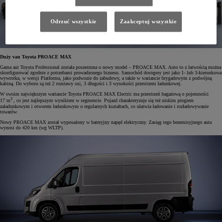
Odrzuć wszystkie
Zaakceptuj wszystkie
Duży van Toyota PROACE MAX
Gama aut Toyota Professional została poszerzona o nowy model – PROACE MAX. Auto to z łatwością można
skonfigurować zgodnie z potrzebami prowadzonego biznesu. Samochód dostępny jest jako 1- lub 3-kierunkowa
wywrotka, w wersji Platforma, jako podwozie do zabudowy, a także w wariancie brygadowym z podwójną
kabiną. Do wyboru są też 2 rozstawy osi, 3 długości i 3 wysokości przestrzeni ładunkowej.
W swoim największym wariancie Toyota PROACE MAX Electric ma przestrzeń bagażową o pojemności
3
17 m
, co jest najlepszym wynikiem w segmencie. Pojazd charakteryzuje się też niskim progiem
załadunkowym i otworem ładunkowym o regularnych kształtach, co ułatwia ładowanie i rozładowywanie
towarów.
Nowy PROACE MAX został wyposażony w bateryjny napęd elektryczny. Zasięg tego bezemisyjnego auta
wynosi do 420 km (wg WLTP).