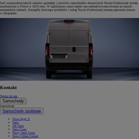
Sieć wyspecjalizowanych salonów sprzedaży i serwisów samochodów dostawczych Toyota Professional została
uruchomiona w Polsce w 2019 roku. W najbliższym czasie będzie ona rozbudowywana również na innych
europejskich rynkach. Szczegóły dotyczące produktów i usług Toyota Professional zostaną ogłoszone jeszcze
w listopadzie.
Kontakt
Napisz do nas
Samochody
Samochody
Samochody osobowe
Nowe Aygo X
Yaris
GR Yaris
Yaris Cross
Nowy Yaris Cross
Nowy Urban Cruiser