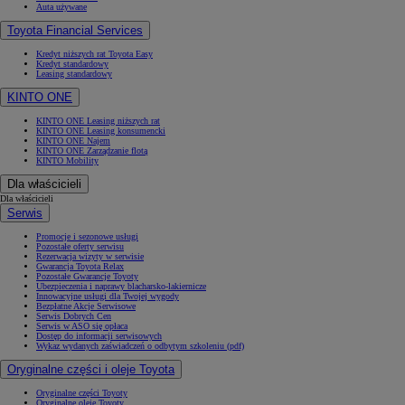
Auta używane
Toyota Financial Services
Kredyt niższych rat Toyota Easy
Kredyt standardowy
Leasing standardowy
KINTO ONE
KINTO ONE Leasing niższych rat
KINTO ONE Leasing konsumencki
KINTO ONE Najem
KINTO ONE Zarządzanie flotą
KINTO Mobility
Dla właścicieli
Dla właścicieli
Serwis
Promocje i sezonowe usługi
Pozostałe oferty serwisu
Rezerwacja wizyty w serwisie
Gwarancja Toyota Relax
Pozostałe Gwarancje Toyoty
Ubezpieczenia i naprawy blacharsko-lakiernicze
Innowacyjne usługi dla Twojej wygody
Bezpłatne Akcje Serwisowe
Serwis Dobrych Cen
Serwis w ASO się opłaca
Dostęp do informacji serwisowych
Wykaz wydanych zaświadczeń o odbytym szkoleniu (pdf)
Oryginalne części i oleje Toyota
Oryginalne części Toyoty
Oryginalne oleje Toyoty