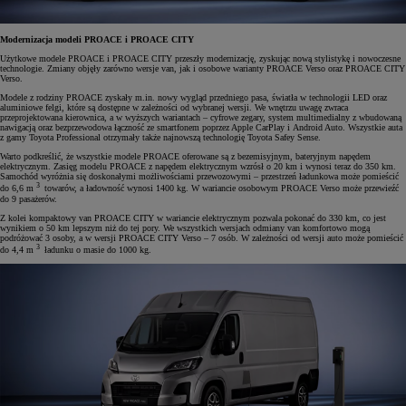
Modernizacja modeli PROACE i PROACE CITY
Użytkowe modele PROACE i PROACE CITY przeszły modernizację, zyskując nową stylistykę i nowoczesne
technologie. Zmiany objęły zarówno wersje van, jak i osobowe warianty PROACE Verso oraz PROACE CITY
Verso.
Modele z rodziny PROACE zyskały m.in. nowy wygląd przedniego pasa, światła w technologii LED oraz
aluminiowe felgi, które są dostępne w zależności od wybranej wersji. We wnętrzu uwagę zwraca
przeprojektowana kierownica, a w wyższych wariantach – cyfrowe zegary, system multimedialny z wbudowaną
nawigacją oraz bezprzewodowa łączność ze smartfonem poprzez Apple CarPlay i Android Auto. Wszystkie auta
z gamy Toyota Professional otrzymały także najnowszą technologię Toyota Safey Sense.
Warto podkreślić, że wszystkie modele PROACE oferowane są z bezemisyjnym, bateryjnym napędem
elektrycznym. Zasięg modelu PROACE z napędem elektrycznym wzrósł o 20 km i wynosi teraz do 350 km.
Samochód wyróżnia się doskonałymi możliwościami przewozowymi – przestrzeń ładunkowa może pomieścić
3
do 6,6 m
towarów, a ładowność wynosi 1400 kg. W wariancie osobowym PROACE Verso może przewieźć
do 9 pasażerów.
Z kolei kompaktowy van PROACE CITY w wariancie elektrycznym pozwala pokonać do 330 km, co jest
wynikiem o 50 km lepszym niż do tej pory. We wszystkich wersjach odmiany van komfortowo mogą
podróżować 3 osoby, a w wersji PROACE CITY Verso – 7 osób. W zależności od wersji auto może pomieścić
3
do 4,4 m
ładunku o masie do 1000 kg.