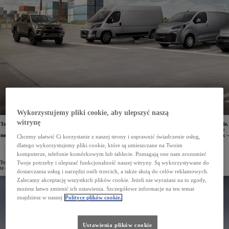
Wykorzystujemy pliki cookie, aby ulepszyć naszą
witrynę
Toyota Professional stale poszerza swoją gamę samochodów użytkowych, oferując coraz to nowe modele.
Do rodziny pojazdów PROACE dołączył właśnie duży, użytkowy van PROACE MAX. Dwa kolejne
modele – PROACE i PROACE CITY – zostały zmodernizowane. Niezawodny pick-up Toyoty – Hilux –
Chcemy ułatwić Ci korzystanie z naszej strony i usprawnić świadczenie usług,
zyskał zelektryfikowany wariant o nazwie Hilux Hybrid 48V.
dlatego wykorzystujemy pliki cookie, które są umieszczane na Twoim
komputerze, telefonie komórkowym lub tablecie. Pomagają one nam zrozumieć
Toyota Professional oferuje szeroki wybór modeli użytkowych, w tym również zelektryfikowanych. Pojazdy
Twoje potrzeby i ulepszać funkcjonalność naszej witryny. Są wykorzystywane do
te cały czas są udoskonalane i modyfikowane, tak by jak najlepiej odpowiadały potrzebom klientów.
dostarczania usług i narzędzi osób trzecich, a także służą do celów reklamowych.
Zalecamy akceptację wszystkich plików cookie. Jeżeli nie wyrażasz na to zgody,
możesz łatwo zmienić ich ustawienia. Szczegółowe informacje na ten temat
znajdziesz w naszej
Polityce plików cookie.
Ustawienia plików cookie