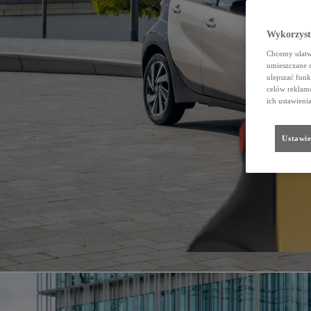
Wykorzystu
Chcemy ułatwi
umieszczane 
ulepszać funk
celów reklamo
ich ustawieni
Ustawie