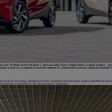
kie auto. Po blisko dwóch dekadach 2. generacja małej Toyoty ustąpiła miejsca swojemu następcy –
Ayg
sażenia sytuuje się co najmniej na poziomie segmentu B, a jednocześnie pozostaje najtańszym modelem 
kteryzował się nowoczesną, zaokrągloną sylwetką i oryginalną stylistyką przodu, zupełnie niepodobną do nie
oku sprawiały, że samochód był cały czas nowoczesny i interesujący.