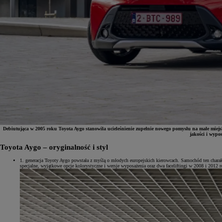
Debiutująca w 2005 roku Toyota Aygo stanowiła ucieleśnienie zupełnie nowego pomysłu na małe miejs
jakości i wypo
Toyota Aygo – oryginalność i styl
Od
81 900 zł
1. generacja Toyoty Aygo powstała z myślą o młodych europejskich kierowcach. Samochód ten chara
specjalne, wyjątkowe opcje kolorystyczne i wersje wyposażenia oraz dwa faceliftingi w 2008 i 2012 r
Yaris Cross
HYBRID