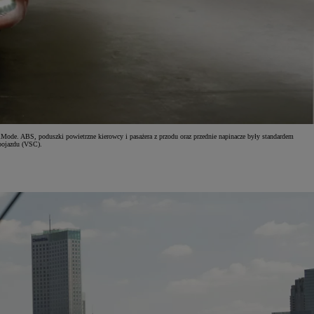
ode. ABS, poduszki powietrzne kierowcy i pasażera z przodu oraz przednie napinacze były standardem
 pojazdu (VSC).