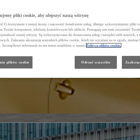
jemy pliki cookie, aby ulepszyć naszą witrynę
ć Ci korzystanie z naszej strony i usprawnić świadczenie usług, dlatego wykorzystujemy pliki co
na Twoim komputerze, telefonie komórkowym lub tablecie. Pomagają one nam zrozumieć Twoje 
cjonalność naszej witryny. Są wykorzystywane do dostarczania usług i narzędzi osób trzecich, a 
wych. Zalecamy akceptację wszystkich plików cookie. Jeżeli nie wyrażasz na to zgody, możesz 
a. Szczegółowe informacje na ten temat znajdziesz w naszej
Polityce plików cookie.
nia plików cookie
Odrzuć wszystkie
Zaakcept