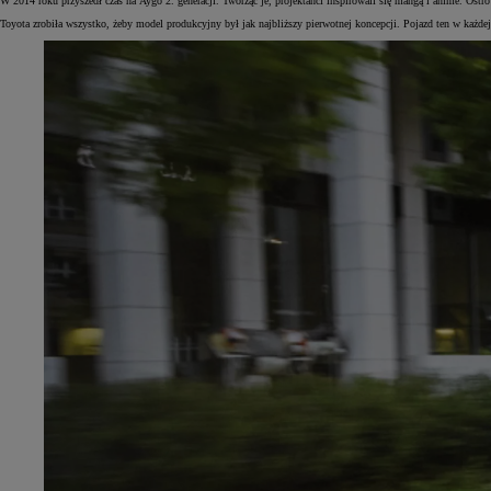
W 2014 roku przyszedł czas na Aygo 2. generacji. Tworząc je, projektanci inspirowali się mangą i anime. Os
Toyota zrobiła wszystko, żeby model produkcyjny był jak najbliższy pierwotnej koncepcji. Pojazd ten w każdej
Od
105 300 zł
Corolla Hatchback
HYBRID