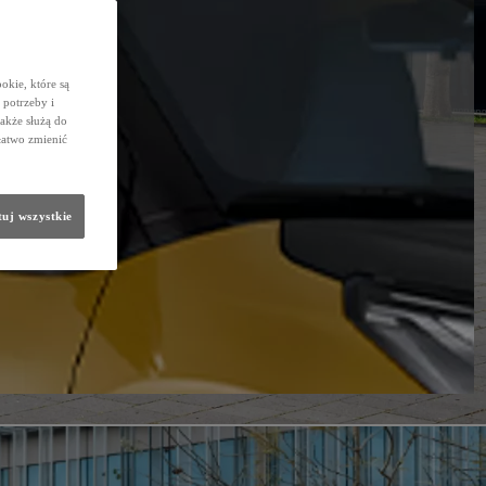
okie, które są
potrzeby i
także służą do
łatwo zmienić
uj wszystkie