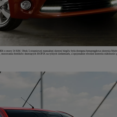
 HDi o mocy 54 KM. Obok 5-stopniowej manualnej skrzyni biegów była dostępna bezsprzęgłowa skrzynia MultiM
 mocowania fotelików dziecięcych ISOFIX na tylnych siedzeniach, a opcjonalnie również kontrola stabilności