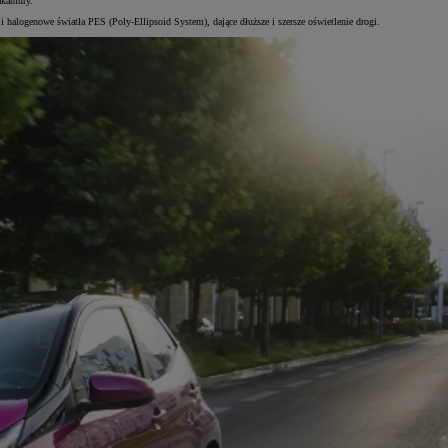
Nakamury.
i halogenowe światła PES (Poly-Ellipsoid System), dające dłuższe i szersze oświetlenie drogi.