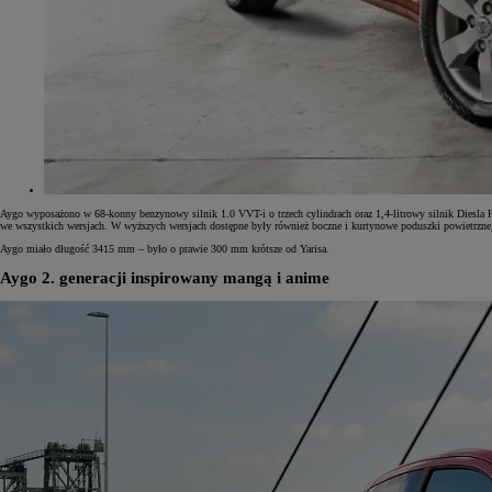
Aygo wyposażono w 68-konny benzynowy silnik 1.0 VVT-i o trzech cylindrach oraz 1,4-litrowy silnik Diesla
we wszystkich wersjach. W wyższych wersjach dostępne były również boczne i kurtynowe poduszki powietrzne,
Aygo miało długość 3415 mm – było o prawie 300 mm krótsze od Yarisa.
Aygo 2. generacji inspirowany mangą i anime