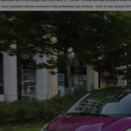
tro zarysowane linie, w tym rzucający się w oczy motyw „X” z przodu – to dzieło głównego projektanta Nobuo 
 wersji wyposażenia otrzymał nowoczesne światła podkreślające jego stylistykę – diody do jazdy dziennej LED 