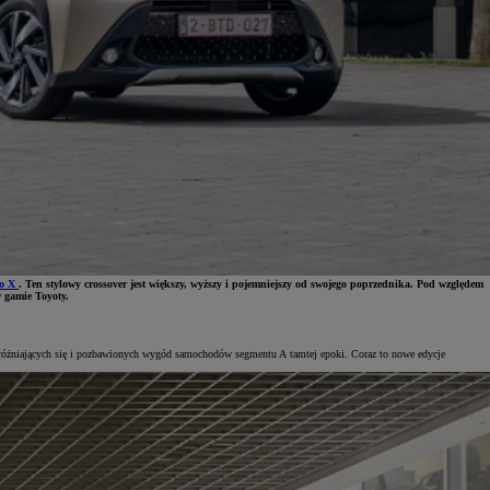
o X
. Ten stylowy crossover jest większy, wyższy i pojemniejszy od swojego poprzednika. Pod względem
w gamie Toyoty.
wyróżniających się i pozbawionych wygód samochodów segmentu A tamtej epoki. Coraz to nowe edycje