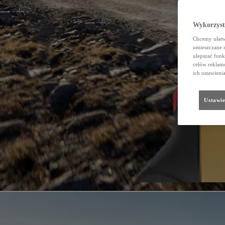
Wykorzystu
Chcemy ułatwi
umieszczane 
ulepszać funk
celów reklamo
ich ustawieni
Ustawie