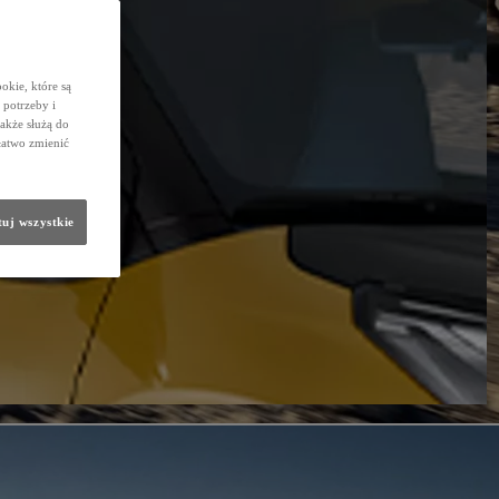
okie, które są
potrzeby i
także służą do
łatwo zmienić
uj wszystkie