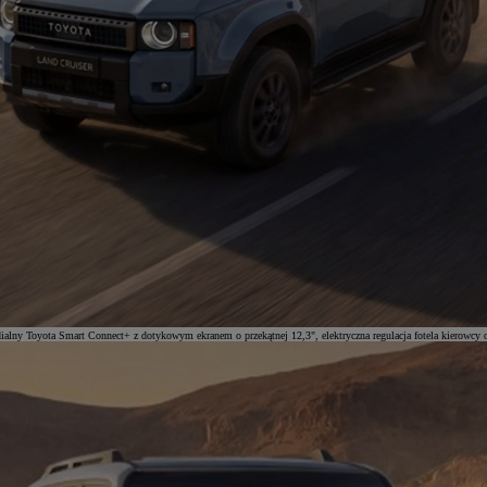
alny Toyota Smart Connect+ z dotykowym ekranem o przekątnej 12,3", elektryczna regulacja fotela kierowcy o