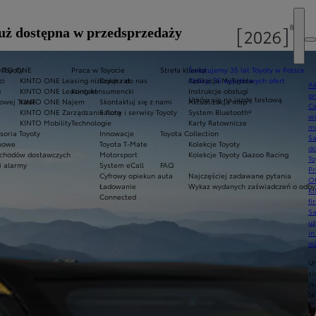
uż dostępna w przedsprzedaży
 Toyoty
INTO ONE
Praca w Toyocie
Strefa klienta
Świętujemy 35 lat Toyoty w Polsce
ci
KINTO ONE Leasing niższych rat
Dołącz do nas
Odkryj 35 wyjątkowych ofert
Aplikacja MyToyota
Ak
e
KINTO ONE Leasing konsumencki
Kontakt
Instrukcje obsługi
pr
Umów się na jazdę testową
owej Trade
KINTO ONE Najem
Skontaktuj się z nami
Aktualizacja map
Ce
KINTO ONE Zarządzanie flotą
Salony i serwisy Toyoty
System Bluetooth®
ws
KINTO Mobility
Technologie
Karty Ratownicze
mo
soria Toyoty
Innowacje
Toyota Collection
S
imowe
Toyota T-Mate
Kolekcje Toyoty
do
chodów dostawczych
Motorsport
Kolekcje Toyoty Gazoo Racing
To
i alarmy
System eCall
FAQ
Pr
Cyfrowy opiekun auta
Najczęściej zadawane pytania
Of
Ładowanie
Wykaz wydanych zaświadczeń o odbyt
KI
Connected
fi
S
u
in
w
U
si
ja
te