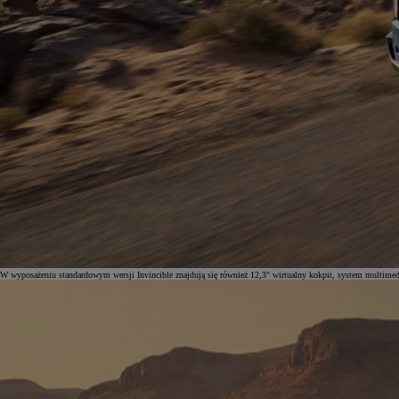
W wyposażeniu standardowym wersji Invincible znajdują się również 12,3" wirtualny kokpit, system multimedi