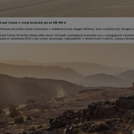
Land Cruiser w wersji Invincible już od 408 900 zł
Odmiana Invincible została wyposażona w charakterystyczne okrągłe reflektory, które wcześniej były dostępne j
Land Cruiser Invincible oferuje pełen zestaw rozwiązań wspierających poruszanie się w wymagających warunk
zjazd ze wzniesienia (DAC) oraz system utrzymujący stałą prędkość w terenie (Crawl Control). Lepszą widoc