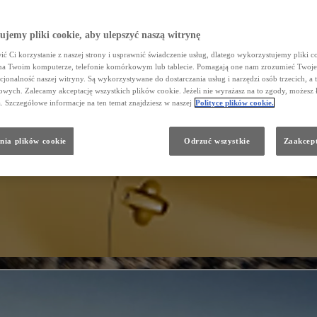
jemy pliki cookie, aby ulepszyć naszą witrynę
ć Ci korzystanie z naszej strony i usprawnić świadczenie usług, dlatego wykorzystujemy pliki co
na Twoim komputerze, telefonie komórkowym lub tablecie. Pomagają one nam zrozumieć Twoje 
cjonalność naszej witryny. Są wykorzystywane do dostarczania usług i narzędzi osób trzecich, a 
wych. Zalecamy akceptację wszystkich plików cookie. Jeżeli nie wyrażasz na to zgody, możesz 
a. Szczegółowe informacje na ten temat znajdziesz w naszej
Polityce plików cookie.
nia plików cookie
Odrzuć wszystkie
Zaakcept