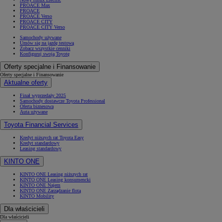
PROACE Max
PROACE
PROACE Verso
PROACE CITY
PROACE CITY Verso
Samochody używane
Umów się na jazdę testową
Zobacz wszystkie cenniki
Konfiguruj swoją Toyotę
Oferty specjalne i Finansowanie
Oferty specjalne i Finansowanie
Aktualne oferty
Finał wyprzedaży 2025
Samochody dostawcze Toyota Professional
Oferta biznesowa
Auta używane
Toyota Financial Services
Kredyt niższych rat Toyota Easy
Kredyt standardowy
Leasing standardowy
KINTO ONE
KINTO ONE Leasing niższych rat
KINTO ONE Leasing konsumencki
KINTO ONE Najem
KINTO ONE Zarządzanie flotą
KINTO Mobility
Dla właścicieli
Dla właścicieli