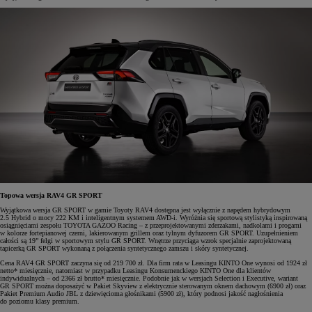
Topowa wersja RAV4 GR SPORT
Wyjątkowa wersja GR SPORT w gamie Toyoty RAV4 dostępna jest wyłącznie z napędem hybrydowym
2.5 Hybrid o mocy 222 KM i inteligentnym systemem AWD-i. Wyróżnia się sportową stylistyką inspirowaną
osiągnięciami zespołu TOYOTA GAZOO Racing – z przeprojektowanymi zderzakami, nadkolami i progami
w kolorze fortepianowej czerni, lakierowanym grillem oraz tylnym dyfuzorem GR SPORT. Uzupełnieniem
całości są 19” felgi w sportowym stylu GR SPORT. Wnętrze przyciąga wzrok specjalnie zaprojektowaną
tapicerką GR SPORT wykonaną z połączenia syntetycznego zamszu i skóry syntetycznej.
Cena RAV4 GR SPORT zaczyna się od 219 700 zł. Dla firm rata w Leasingu KINTO One wynosi od 1924 zł
netto* miesięcznie, natomiast w przypadku Leasingu Konsumenckiego KINTO One dla klientów
indywidualnych – od 2366 zł brutto* miesięcznie. Podobnie jak w wersjach Selection i Executive, wariant
GR SPORT można doposażyć w Pakiet Skyview z elektrycznie sterowanym oknem dachowym (6900 zł) oraz
Pakiet Premium Audio JBL z dziewięcioma głośnikami (5900 zł), który podnosi jakość nagłośnienia
do poziomu klasy premium.