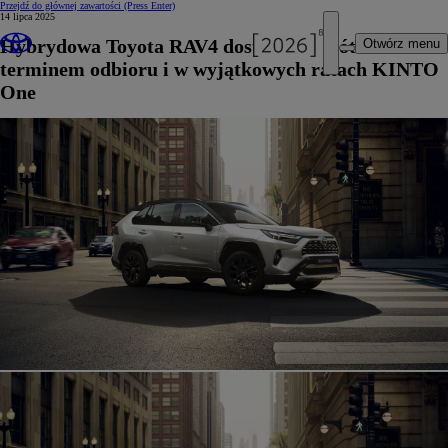
Przejdź do głównej zawartości
(Press Enter)
14 lipca 2025
Hybrydowa Toyota RAV4 dostępna z krótkim
Otwórz menu
terminem odbioru i w wyjątkowych ratach KINTO
One