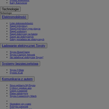
System Bluetooth®
Karty Ratownicze
Technologie
Technologie
Elektromobilność
Lider elektromobilności
Napęd hybrydowy
Napęd hybrydowy typu plug-in
Napęd wodorowy
Napęd elektryczny na baterię
Zasięg aut elektrycznych
Zalety posiadania aut elektrycznych
Ładowanie elektrycznej Toyoty
Toyota HomeCharge
Toyota Charging Network
Jak naładować elektryczną Toyotę?
Systemy bezpieczeństwa
Toyota T-Mate
System eCall
Komunikacja z autem
Nowa aplikacja MyToyota
Cyfrowy opiekun auta
Usługi Connected
Płatne subskrypcje
Toyota Connectivity Match
Skontaktuj się z nami
Polityka ciasteczek