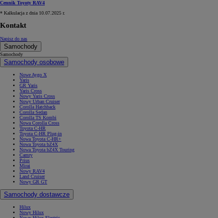
Cennik Toyoty RAV4
* Kalkulacja z dnia 10.07.2025 r.
Kontakt
Napisz do nas
Samochody
Samochody
Samochody osobowe
Nowe Aygo X
Yaris
GR Yaris
Yaris Cross
Nowy Yaris Cross
Nowy Urban Cruiser
Corolla Hatchback
Corolla Sedan
Corolla TS Kombi
Nowa Corolla Cross
Toyota C-HR
Toyota C-HR Plug-in
Nowa Toyota C-HR+
Nowa Toyota bZ4X
Nowa Toyota bZ4X Touring
Camry
Prius
Mirai
Nowy RAV4
Land Cruiser
Nowy GR GT
Samochody dostawcze
Hilux
Nowy Hilux
Nowy Hilux Electric