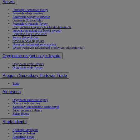
Serwis
Promocje i sezonowe usługi
Pozostałe oferty serwisu
Rezerwacja wizyty w serwisie
Gwarancja Toyota Relax
Pozostałe Gwarancje Toyoty
Ubezpieczenia i naprawy blacharsko-lakiernicze
Innowacyjne usługi dla Twojej wygody
Bezpłatne Akcje Serwisowe
Serwis Dobrych Cen
Serwis w ASO się opłaca
Dostęp do informacji serwisowych
Wykaz wydanych zaświadczeń o odbytym szkoleniu (pdf)
Oryginalne części i oleje Toyota
Oryginalne części Toyoty
Oryginalne oleje Toyoty
Program Sprzedaży Hurtowej Trade
Trade
Akcesoria
Oryginalne akcesoria Toyoty
Opony i koła zimowe
Zabudowy samochodów dostawczych
Zabezpieczenia i alarmy
Sklep Toyoty
Strefa klienta
Aplikacja MyToyota
Instrukcje obsługi
Aktualizacja map