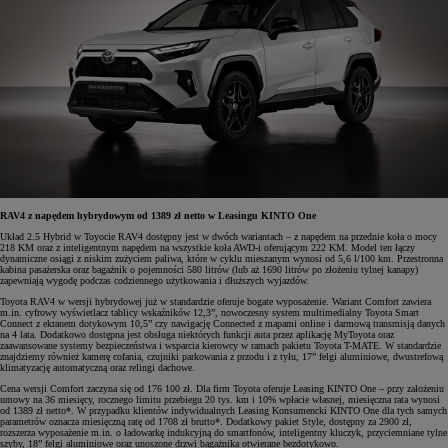
RAV4 z napędem hybrydowym od 1389 zł netto w Leasingu KINTO One
Układ 2.5 Hybrid w Toyocie RAV4 dostępny jest w dwóch wariantach – z napędem na przednie koła o mocy
218 KM oraz z inteligentnym napędem na wszystkie koła AWD-i oferującym 222 KM. Model ten łączy
dynamiczne osiągi z niskim zużyciem paliwa, które w cyklu mieszanym wynosi od 5,6 l/100 km. Przestronna
kabina pasażerska oraz bagażnik o pojemności 580 litrów (lub aż 1690 litrów po złożeniu tylnej kanapy)
zapewniają wygodę podczas codziennego użytkowania i dłuższych wyjazdów.
Toyota RAV4 w wersji hybrydowej już w standardzie oferuje bogate wyposażenie. Wariant Comfort zawiera
m.in. cyfrowy wyświetlacz tablicy wskaźników 12,3”, nowoczesny system multimedialny Toyota Smart
Connect z ekranem dotykowym 10,5” czy nawigację Connected z mapami online i darmową transmisją danych
na 4 lata. Dodatkowo dostępna jest obsługa niektórych funkcji auta przez aplikację MyToyota oraz
zaawansowane systemy bezpieczeństwa i wsparcia kierowcy w ramach pakietu Toyota T-MATE. W standardzie
znajdziemy również kamerę cofania, czujniki parkowania z przodu i z tyłu, 17” felgi aluminiowe, dwustrefową
klimatyzację automatyczną oraz relingi dachowe.
Cena wersji Comfort zaczyna się od 176 100 zł. Dla firm Toyota oferuje Leasing KINTO One – przy założeniu
umowy na 36 miesięcy, rocznego limitu przebiegu 20 tys. km i 10% wpłacie własnej, miesięczna rata wynosi
od 1389 zł netto*. W przypadku klientów indywidualnych Leasing Konsumencki KINTO One dla tych samych
parametrów oznacza miesięczną ratę od 1708 zł brutto*. Dodatkowy pakiet Style, dostępny za 2900 zł,
rozszerza wyposażenie m.in. o ładowarkę indukcyjną do smartfonów, inteligentny kluczyk, przyciemniane tylne
szyby, 18” felgi aluminiowe oraz unoszone drzwi bagażnika otwierane bezdotykowo.