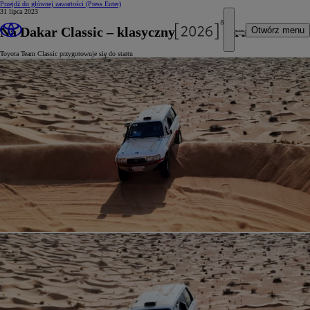
Przejdź do głównej zawartości
(Press Enter)
31 lipca 2023
Na Dakar Classic – klasycznym Land Cruiserem
Otwórz menu
Toyota Team Classic przygotowuje się do startu