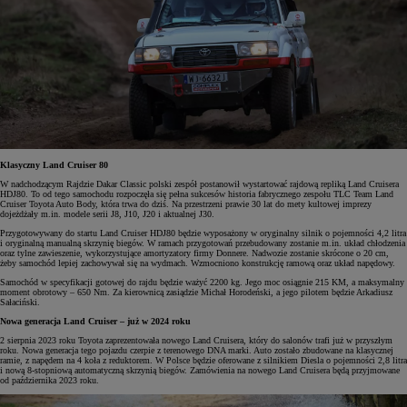
Klasyczny Land Cruiser 80
W nadchodzącym Rajdzie Dakar Classic polski zespół postanowił wystartować rajdową repliką Land Cruisera
HDJ80. To od tego samochodu rozpoczęła się pełna sukcesów historia fabrycznego zespołu TLC Team Land
Cruiser Toyota Auto Body, która trwa do dziś. Na przestrzeni prawie 30 lat do mety kultowej imprezy
dojeżdżały m.in. modele serii J8, J10, J20 i aktualnej J30.
Przygotowywany do startu Land Cruiser HDJ80 będzie wyposażony w oryginalny silnik o pojemności 4,2 litra
i oryginalną manualną skrzynię biegów. W ramach przygotowań przebudowany zostanie m.in. układ chłodzenia
oraz tylne zawieszenie, wykorzystujące amortyzatory firmy Donnere. Nadwozie zostanie skrócone o 20 cm,
żeby samochód lepiej zachowywał się na wydmach. Wzmocniono konstrukcję ramową oraz układ napędowy.
Samochód w specyfikacji gotowej do rajdu będzie ważyć 2200 kg. Jego moc osiągnie 215 KM, a maksymalny
moment obrotowy – 650 Nm. Za kierownicą zasiądzie Michał Horodeński, a jego pilotem będzie Arkadiusz
Sałaciński.
Nowa generacja Land Cruiser – już w 2024 roku
2 sierpnia 2023 roku Toyota zaprezentowała nowego Land Cruisera, który do salonów trafi już w przyszłym
roku. Nowa generacja tego pojazdu czerpie z terenowego DNA marki. Auto zostało zbudowane na klasycznej
ramie, z napędem na 4 koła z reduktorem. W Polsce będzie oferowane z silnikiem Diesla o pojemności 2,8 litra
i nową 8-stopniową automatyczną skrzynią biegów. Zamówienia na nowego Land Cruisera będą przyjmowane
od października 2023 roku.