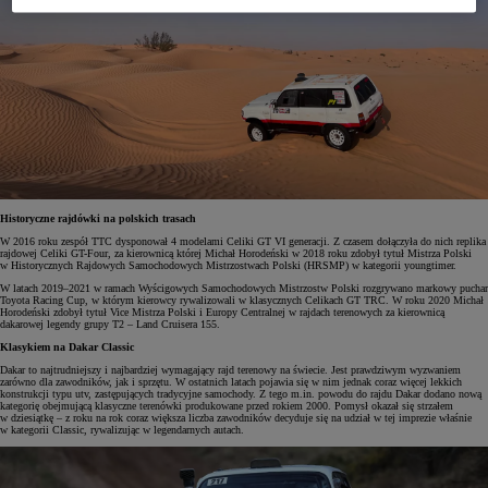
Historyczne rajdówki na polskich trasach
W 2016 roku zespół TTC dysponował 4 modelami Celiki GT VI generacji. Z czasem dołączyła do nich replika
rajdowej Celiki GT-Four, za kierownicą której Michał Horodeński w 2018 roku zdobył tytuł Mistrza Polski
w Historycznych Rajdowych Samochodowych Mistrzostwach Polski (HRSMP) w kategorii youngtimer.
W latach 2019–2021 w ramach Wyścigowych Samochodowych Mistrzostw Polski rozgrywano markowy puchar
Toyota Racing Cup, w którym kierowcy rywalizowali w klasycznych Celikach GT TRC. W roku 2020 Michał
Horodeński zdobył tytuł Vice Mistrza Polski i Europy Centralnej w rajdach terenowych za kierownicą
dakarowej legendy grupy T2 – Land Cruisera 155.
Klasykiem na Dakar Classic
Dakar to najtrudniejszy i najbardziej wymagający rajd terenowy na świecie. Jest prawdziwym wyzwaniem
zarówno dla zawodników, jak i sprzętu. W ostatnich latach pojawia się w nim jednak coraz więcej lekkich
konstrukcji typu utv, zastępujących tradycyjne samochody. Z tego m.in. powodu do rajdu Dakar dodano nową
kategorię obejmującą klasyczne terenówki produkowane przed rokiem 2000. Pomysł okazał się strzałem
w dziesiątkę – z roku na rok coraz większa liczba zawodników decyduje się na udział w tej imprezie właśnie
w kategorii Classic, rywalizując w legendarnych autach.