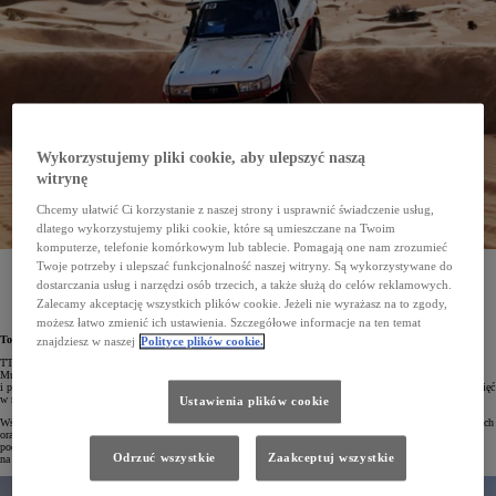
Wykorzystujemy pliki cookie, aby ulepszyć naszą
witrynę
Chcemy ułatwić Ci korzystanie z naszej strony i usprawnić świadczenie usług,
dlatego wykorzystujemy pliki cookie, które są umieszczane na Twoim
komputerze, telefonie komórkowym lub tablecie. Pomagają one nam zrozumieć
Twoje potrzeby i ulepszać funkcjonalność naszej witryny. Są wykorzystywane do
W nadchodzącej edycji Rajdu Dakar Classic wystartuje klasyczny Land Cruiser HDJ 80. Będzie
to pierwszy udział polskiej załogi w terenowej Toyocie z lat 90. XX wieku i nawiązanie
dostarczania usług i narzędzi osób trzecich, a także służą do celów reklamowych.
do debiutanckich startów fabrycznego zespołu Toyoty w tym najtrudniejszym wyścigu świata.
Zalecamy akceptację wszystkich plików cookie. Jeżeli nie wyrażasz na to zgody,
możesz łatwo zmienić ich ustawienia. Szczegółowe informacje na ten temat
Toyota Team Classic
znajdziesz w naszej
Polityce plików cookie.
TTC, czyli Toyota Team Classic, to sportowy projekt, który powstał w 2016 roku z inicjatywy Roberta
Mularczyka, szefa komunikacji Toyota Central Europe, oraz Michała Horodeńskiego, kierowcy rajdowego
i pasjonata motorsportu. TTC odwołuje się do motorsportowej historii Toyoty i jej niezapomnianych osiągnięć
w rajdach i wyścigach.
Ustawienia plików cookie
Wśród głównych zadań zespołu wymienić należy rywalizację w różnych dyscyplinach sportów samochodowych
oraz prezentację historycznych i aktualnych sportowych modeli Toyoty. TTC angażuje się też w działania
podnoszące świadomość kierowców z zakresu bezpieczeństwa na drogach. Organizuje także zawody i treningi
Odrzuć wszystkie
Zaakceptuj wszystkie
na torach, zloty i prezentacje.