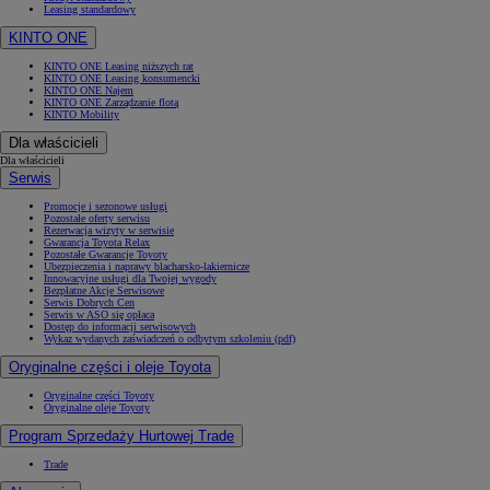
Leasing standardowy
KINTO ONE
KINTO ONE Leasing niższych rat
KINTO ONE Leasing konsumencki
KINTO ONE Najem
KINTO ONE Zarządzanie flotą
KINTO Mobility
Dla właścicieli
Dla właścicieli
Serwis
Promocje i sezonowe usługi
Pozostałe oferty serwisu
Rezerwacja wizyty w serwisie
Gwarancja Toyota Relax
Pozostałe Gwarancje Toyoty
Ubezpieczenia i naprawy blacharsko-lakiernicze
Innowacyjne usługi dla Twojej wygody
Bezpłatne Akcje Serwisowe
Serwis Dobrych Cen
Serwis w ASO się opłaca
Dostęp do informacji serwisowych
Wykaz wydanych zaświadczeń o odbytym szkoleniu (pdf)
Oryginalne części i oleje Toyota
Oryginalne części Toyoty
Oryginalne oleje Toyoty
Program Sprzedaży Hurtowej Trade
Trade