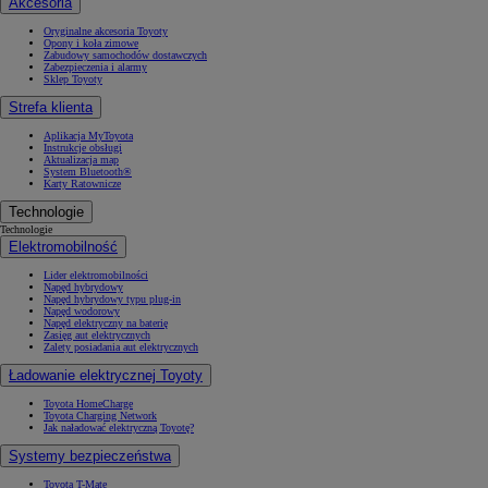
Akcesoria
Oryginalne akcesoria Toyoty
Opony i koła zimowe
Zabudowy samochodów dostawczych
Zabezpieczenia i alarmy
Sklep Toyoty
Strefa klienta
Aplikacja MyToyota
Instrukcje obsługi
Aktualizacja map
System Bluetooth®
Karty Ratownicze
Technologie
Technologie
Elektromobilność
Lider elektromobilności
Napęd hybrydowy
Napęd hybrydowy typu plug-in
Napęd wodorowy
Napęd elektryczny na baterię
Zasięg aut elektrycznych
Zalety posiadania aut elektrycznych
Ładowanie elektrycznej Toyoty
Toyota HomeCharge
Toyota Charging Network
Jak naładować elektryczną Toyotę?
Systemy bezpieczeństwa
Toyota T-Mate