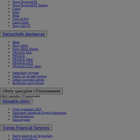
Nowa Toyota bZ4X
Nowa Toyota bZ4X Touring
Camry
Prius
Mirai
Nowy RAV4
Land Cruiser
Nowy GR GT
Samochody dostawcze
Hilux
Nowy Hilux
Nowy Hilux Electric
PROACE Max
PROACE
PROACE Verso
PROACE CITY
PROACE CITY Verso
Samochody używane
Umów się na jazdę testową
Zobacz wszystkie cenniki
Konfiguruj swoją Toyotę
Oferty specjalne i Finansowanie
Oferty specjalne i Finansowanie
Aktualne oferty
Finał wyprzedaży 2025
Samochody dostawcze Toyota Professional
Oferta biznesowa
Auta używane
Toyota Financial Services
Kredyt niższych rat Toyota Easy
Kredyt standardowy