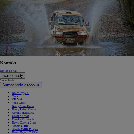
Kontakt
Napisz do nas
Samochody
Samochody
Samochody osobowe
Nowe Aygo X
Yaris
GR Yaris
Yaris Cross
Nowy Yaris Cross
Nowy Urban Cruiser
Corolla Hatchback
Corolla Sedan
Corolla TS Kombi
Nowa Corolla Cross
Toyota C-HR
Toyota C-HR Plug-in
Nowa Toyota C-HR+