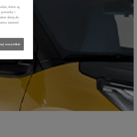
okie, które są
potrzeby i
także służą do
łatwo zmienić
uj wszystkie