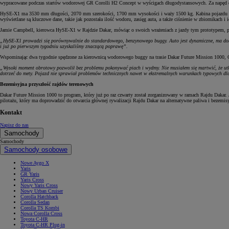
wypracowane podczas startów wodorowej GR Corolli H2 Concept w wyścigach długodystansowych. Za napęd o
HySE-X1 ma 3530 mm długości, 2070 mm szerokości, 1700 mm wysokości i waży 1500 kg. Kabina pojazdu niew
wyświetlane są kluczowe dane, takie jak pozostała ilość wodoru, zasięg auta, a także ciśnienie w zbiornikach i i
Jamie Campbell, kierowca HySE-X1 w Rajdzie Dakar, mówiąc o swoich wrażeniach z jazdy tym prototypem, po
„HySE-X1 prowadzi się porównywalnie do standardowego, benzynowego buggy. Auto jest dynamiczne, ma dobre 
i już po pierwszym tygodniu uzyskaliśmy znaczącą poprawę”.
Wspominając dwa tygodnie spędzone za kierownicą wodorowego buggy na trasie Dakar Future Mission 1000, C
„Wysoki moment obrotowy pozwolił bez problemu pokonywać piach i wydmy. Nie musiałem się martwić, że utkn
dotrzeć do mety. Pojazd nie sprawiał problemów technicznych nawet w ekstremalnych warunkach typowych dla
Bezemisyjna przyszłość rajdów terenowych
Dakar Future Mission 1000 to program, który już po raz czwarty został zorganizowany w ramach Rajdu Dakar.
pilotażu, który ma doprowadzić do otwarcia głównej rywalizacji Rajdu Dakar na alternatywne paliwa i bezemisy
Kontakt
Napisz do nas
Samochody
Samochody
Samochody osobowe
Nowe Aygo X
Yaris
GR Yaris
Yaris Cross
Nowy Yaris Cross
Nowy Urban Cruiser
Corolla Hatchback
Corolla Sedan
Corolla TS Kombi
Nowa Corolla Cross
Toyota C-HR
Toyota C-HR Plug-in