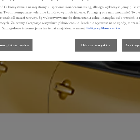
ć Ci korzystanie z naszej strony i usprawnić świadczenie usług, dlatego wykorzystujemy pliki co
na Twoim komputerze, telefonie komórkowym lub tablecie. Pomagają one nam zrozumieć Twoje 
cjonalność naszej witryny. Są wykorzystywane do dostarczania usług i narzędzi osób trzecich, a 
wych. Zalecamy akceptację wszystkich plików cookie. Jeżeli nie wyrażasz na to zgody, możesz 
a. Szczegółowe informacje na ten temat znajdziesz w naszej
Polityce plików cookie.
nia plików cookie
Odrzuć wszystkie
Zaakcept