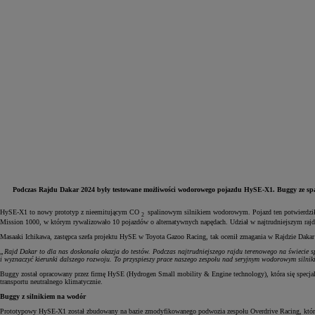
Podczas Rajdu Dakar 2024 były testowane możliwości wodorowego pojazdu HySE-X1. Buggy ze sp
HySE-X1 to nowy prototyp z nieemitującym CO
spalinowym silnikiem wodorowym. Pojazd ten potwierdził j
2
Od
81 900 zł
Mission 1000, w którym rywalizowało 10 pojazdów o alternatywnych napędach. Udział w najtrudniejszym rajdzi
Yaris Cross
Masaaki Ichikawa, zastępca szefa projektu HySE w Toyota Gazoo Racing, tak ocenił zmagania w Rajdzie Dakar
HYBRID
„Rajd Dakar to dla nas doskonała okazja do testów. Podczas najtrudniejszego rajdu terenowego na świecie
i wyznaczyć kierunki dalszego rozwoju. To przyspieszy prace naszego zespołu nad seryjnym wodorowym siln
Buggy został opracowany przez firmę HySE (Hydrogen Small mobility & Engine technology), która się specj
transportu neutralnego klimatycznie.
Buggy z silnikiem na wodór
Prototypowy HySE-X1 został zbudowany na bazie zmodyfikowanego podwozia zespołu Overdrive Racing, który w