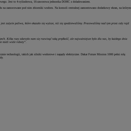
owego. Jest to 4-cylindrowa, 16-zaworowa jednostka DOHC z doładowaniem.
du na zamocowane pod nim zbiorniki wodoru. Na konsoli centralnej zamontowano dodatkowy ekran, na którym
 zużycie paliwa, które okazało się wyższe, niż się spodziewaliśmy. Pracowaliśmy nad tym przez cały rajd
h. Kilka razy zdarzyło nam się rozwinąć taką prędkość, ale najważniejsze było dla nas, by każdego dnia
e mieli wiele roboty”.
e technologii, takich jak silniki wodorowe i napędy elektryczne. Dakar Future Mission 1000 pełni rolę
dy.