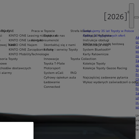
 Toyoty
INTO ONE
Praca w Toyocie
Strefa klienta
Świętujemy 35 lat Toyoty w Polsce
ci
KINTO ONE Leasing niższych rat
Dołącz do nas
Odkryj 35 wyjątkowych ofert
Aplikacja MyToyota
Ak
e
KINTO ONE Leasing konsumencki
Kontakt
Instrukcje obsługi
pr
Umów się na jazdę testową
owej Trade
KINTO ONE Najem
Skontaktuj się z nami
Aktualizacja map
Ce
KINTO ONE Zarządzanie flotą
Salony i serwisy Toyoty
System Bluetooth®
ws
KINTO Mobility
Technologie
Karty Ratownicze
mo
soria Toyoty
Innowacje
Toyota Collection
S
imowe
Toyota T-Mate
Kolekcje Toyoty
do
chodów dostawczych
Motorsport
Kolekcje Toyoty Gazoo Racing
To
i alarmy
System eCall
FAQ
Pr
Cyfrowy opiekun auta
Najczęściej zadawane pytania
Of
Ładowanie
Wykaz wydanych zaświadczeń o odbyt
KI
Connected
fi
S
u
in
w
U
si
ja
te