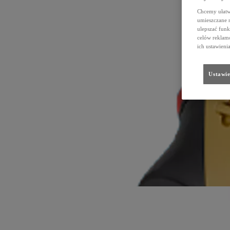
Chcemy ułatwi
umieszczane 
ulepszać funk
celów reklamo
ich ustawieni
Ustawie