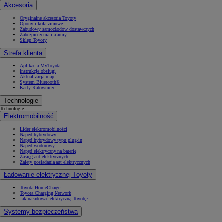
Akcesoria
Oryginalne akcesoria Toyoty
Opony i koła zimowe
Zabudowy samochodów dostawczych
Zabezpieczenia i alarmy
Sklep Toyoty
Od
105 300 zł
Strefa klienta
Corolla Hatchback
HYBRID
Aplikacja MyToyota
Instrukcje obsługi
Aktualizacja map
System Bluetooth®
Karty Ratownicze
Technologie
Technologie
Elektromobilność
Lider elektromobilności
Napęd hybrydowy
Napęd hybrydowy typu plug-in
Napęd wodorowy
Napęd elektryczny na baterię
Zasięg aut elektrycznych
Zalety posiadania aut elektrycznych
Ładowanie elektrycznej Toyoty
Toyota HomeCharge
Toyota Charging Network
Jak naładować elektryczną Toyotę?
Systemy bezpieczeństwa