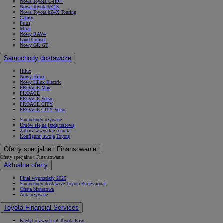
Nowa Toyota C-HR+
Nowa Toyota bZ4X
Nowa Toyota bZ4X Touring
Camry
Prius
Mirai
Nowy RAV4
Land Cruiser
Nowy GR GT
Samochody dostawcze
Hilux
Nowy Hilux
Nowy Hilux Electric
PROACE Max
PROACE
PROACE Verso
PROACE CITY
PROACE CITY Verso
Samochody używane
Umów się na jazdę testową
Zobacz wszystkie cenniki
Konfiguruj swoją Toyotę
Oferty specjalne i Finansowanie
Oferty specjalne i Finansowanie
Aktualne oferty
Finał wyprzedaży 2025
Samochody dostawcze Toyota Professional
Oferta biznesowa
Auta używane
Toyota Financial Services
Kredyt niższych rat Toyota Easy