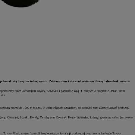
pokonał całą trasę bez żadnej awarii. Zebrane dane i doświadczenia umożliwią dalsze doskonalenie
pracowany przez konsorcjum Toyoty, Kawasaki i partnerów, zajął 4. miejsce w programie Dakar Future
odór.
d poziomu morza do 1200 m n.p.m., w wielu różnych sytuacjach, co pomogło nam zidentyfikować problemy
yotę, Kawasaki, Suzuki, Hondę, Yamahę oraz Kawasaki Heavy Industries, którego głównym celem jest rozwój
Toyoty Mirai, system kontroli bezpieczeństwa instalacji wodorowej oraz inne technologie Toyoty