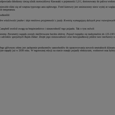
dpowiada chłodzony cieczą silnik motocyklowy Kawasaki o pojemności 1,0 l, dostosowany do paliwa wodor
iele różni się od wnętrza typowego auta rajdowego. Fotel kierowcy jest umieszczony nieco wyżej ze wzglę
ch temperatura.
dkreślił:
właściwości jezdne i daje mnóstwo przyjemności z jazdy. Kwestią wymagającą dalszych prac rozwojowych jest
ampbell zwrócił uwagę na bezpieczeństwo i niezawodność tego pojazdu. Tak o tym mówił:
iemy. Parametry napędu zostały skalibrowane bardzo dobrze. Pojazd rozpędza się maksymalnie do 125-130 km/
 odcinków specjalnych Rajdu Dakar. Dzięki jego niezawodności oraz bezwypadkowej jeździe nasi mechanicy ni
 Jego głównym celem jest zachęcenie producentów samochodów do opracowywania nowych neutralnych klimatyczni
jne napędy już w 2030 roku. W tegorocznej edycji na starcie stanęły pojazdy elektryczne, wodorowe oraz hybry