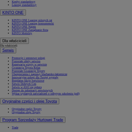
Kredyt standardowy
Leasing standardowy
KINTO ONE
KINTO ONE Leasing niższych rat
KINTO ONE Leasing konsumencki
KINTO ONE Najem
KINTO ONE Zarządzanie flotą
KINTO Mobility
Dla właścicieli
Dla właścicieli
Serwis
Promocje i sezonowe usługi
Pozostałe oferty serwisu
Rezerwacja wizyty w serwisie
Gwarancja Toyota Relax
Pozostałe Gwarancje Toyoty
Ubezpieczenia i naprawy blacharsko-lakiernicze
Innowacyjne usługi dla Twojej wygody
Bezpłatne Akcje Serwisowe
Serwis Dobrych Cen
Serwis w ASO się opłaca
Dostęp do informacji serwisowych
Wykaz wydanych zaświadczeń o odbytym szkoleniu (pdf)
Oryginalne części i oleje Toyota
Oryginalne części Toyoty
Oryginalne oleje Toyoty
Program Sprzedaży Hurtowej Trade
Trade