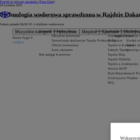
Przejdź do głównej zawartości
(Press Enter)
26 kwietnia 2024
Technologia wodorowa sprawdzona w Rajdzie Daka
Nowe samochody
Oferty specjalne
Samochody używane
Świat Toyoty
Finansowanie
Ser
Sukces pojazdu HySE-X1 z silnikiem wodorowym
Sprawdź aktualne oferty
Świat Toyoty
Oferta dla firm
Ser
Wszystkie kategorie
Hybrydowe
Miejskie
Sportowe
Elektryc
Aktualne promocje
Dlaczego Toyota?
Toyota Financial 
Nowe Aygo X
Samochody dostawcze Toyota Professional
O Toyocie
Kredyt n
HYBRID
Oferta biznesowa
Toyota w Europie
Kredyt s
Auta używane
Fabryki Toyoty
Leasing 
Rok potęgi 8 premier
Toyota Way
Toyota Mobility
Toyota a środowisko
Norma WLTP
Klub Rekordowych Pr
Historyczne Modele
FAQ
Wykorzystu