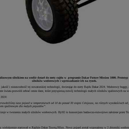
alinowym silnikiem na wodór dotarł do mety rajdu w
programie Dakar Future Mission 1000. Prototyp 
silników wodorowych i wprowadzanie ich na rynek.
akość i niezawodność tej nowatorskiej technologii, docierając do mety Rajdu Dakar 2024. Wodorowy buggy, o
e świata pozwolił zebrać cenne dane, które przyspieszą rozwój technologii małych silników spalinowych na w
 2024:
 sprawdziliśmy nasz pojazd w temperaturach od 10 do ponad 30 stopni Celsjusza, na różnych wysokościach o
ikiem spalinowym dla małych pojazdów”.
alizuje w tworzeniu małych silników wodorowych. HySE to konsorcjum badawczo-rozwojowe założone przez To
ielokrotnie startował w Rajdzie Dakar Toyotą Hilux. Nowy pojazd został wyposażony w 3 zbiorniki wodoru z 