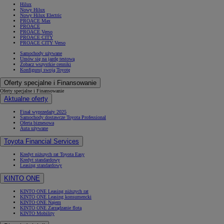
Hilux
Nowy Hilux
Nowy Hilux Electric
PROACE Max
PROACE
PROACE Verso
PROACE CITY
PROACE CITY Verso
Samochody używane
Umów się na jazdę testową
Zobacz wszystkie cenniki
Konfiguruj swoją Toyotę
Oferty specjalne i Finansowanie
Oferty specjalne i Finansowanie
Aktualne oferty
Finał wyprzedaży 2025
Samochody dostawcze Toyota Professional
Oferta biznesowa
Auta używane
Toyota Financial Services
Kredyt niższych rat Toyota Easy
Kredyt standardowy
Leasing standardowy
KINTO ONE
KINTO ONE Leasing niższych rat
KINTO ONE Leasing konsumencki
KINTO ONE Najem
KINTO ONE Zarządzanie flotą
KINTO Mobility