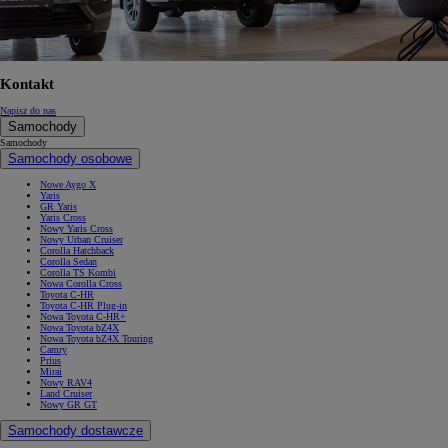
Kontakt
Napisz do nas
Samochody
Samochody
Samochody osobowe
Nowe Aygo X
Yaris
GR Yaris
Yaris Cross
Nowy Yaris Cross
Nowy Urban Cruiser
Corolla Hatchback
Corolla Sedan
Corolla TS Kombi
Nowa Corolla Cross
Toyota C-HR
Toyota C-HR Plug-in
Nowa Toyota C-HR+
Nowa Toyota bZ4X
Nowa Toyota bZ4X Touring
Camry
Prius
Mirai
Nowy RAV4
Land Cruiser
Nowy GR GT
Samochody dostawcze