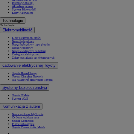
Instrukcje obsługi
Aktualizacja map
System Bluetooth®
Karty Ratownicze
Technologie
Technologie
Elektromobilność
Lider elektromobilności
Napęd hybrydowy
Napęd hybrydowy typu plug-in
Napęd wodorowy
Napęd elektryczny na baterię
Zasięg aut elektrycznych
Zalety posiadania aut elektrycznych
Ładowanie elektrycznej Toyoty
Toyota HomeCharge
Toyota Charging Network
Jak naładować elektryczną Toyotę?
Systemy bezpieczeństwa
Toyota T-Mate
System eCall
Komunikacja z autem
Nowa aplikacja MyToyota
Cyfrowy opiekun auta
Usługi Connected
Płatne subskrypcje
Toyota Connectivity Match