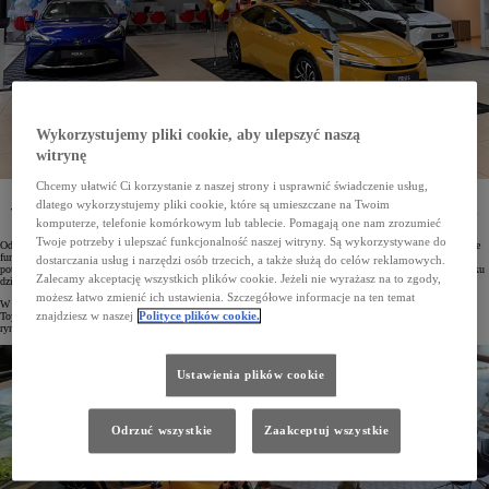
Wykorzystujemy pliki cookie, aby ulepszyć naszą
witrynę
Chcemy ułatwić Ci korzystanie z naszej strony i usprawnić świadczenie usług,
Toyota Central Europe (TCE) osiągnęła najwyższą sprzedaż samochodów w Europie. Tylko
dlatego wykorzystujemy pliki cookie, które są umieszczane na Twoim
w 2023 roku do Klientów trafiło blisko 153 tys. pojazdów. Dało to TCE najsilniejszą pozycję wśród
wszystkich rynków na tym kontynencie.
komputerze, telefonie komórkowym lub tablecie. Pomagają one nam zrozumieć
Twoje potrzeby i ulepszać funkcjonalność naszej witryny. Są wykorzystywane do
Od 1 kwietnia 2022 roku mająca swoją siedzibę w Warszawie Toyota Central Europe (TCE) ściśle koordynuje
funkcjonowanie marek Toyota i Lexus w Polsce, Czechach, na Słowacji i Węgrzech. Najlepszym
dostarczania usług i narzędzi osób trzecich, a także służą do celów reklamowych.
potwierdzeniem jej efektywności są wyniki sprzedaży aut osobowych i użytkowych w pierwszym pełnym roku
Zalecamy akceptację wszystkich plików cookie. Jeżeli nie wyrażasz na to zgody,
działalności. W obu kategoriach TCE jest europejskim liderem koncernu.
możesz łatwo zmienić ich ustawienia. Szczegółowe informacje na ten temat
W 2023 roku w Polsce, Czechach, na Słowacji i Węgrzech sprzedano łącznie 152 822 samochody osobowe
znajdziesz w naszej
Polityce plików cookie.
Toyoty. Stanowi to blisko 14% wszystkich sprzedanych aut przez markę w Europie. Drugim największym
rynkiem jest Wielka Brytania (131 109 egz.), trzecią pozycję zajmuje Francja (127 045 egz.).
Ustawienia plików cookie
Odrzuć wszystkie
Zaakceptuj wszystkie