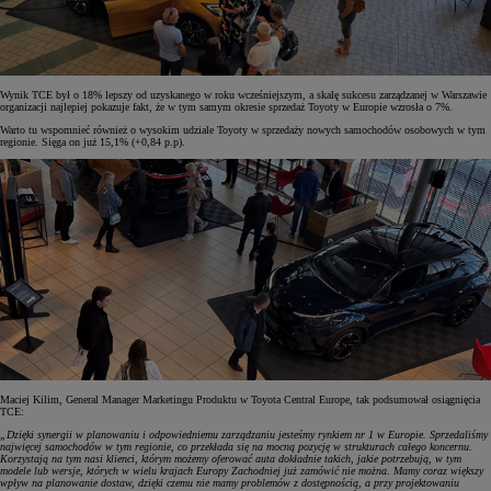
Wynik TCE był o 18% lepszy od uzyskanego w roku wcześniejszym, a skalę sukcesu zarządzanej w Warszawie
organizacji najlepiej pokazuje fakt, że w tym samym okresie sprzedaż Toyoty w Europie wzrosła o 7%.
Warto tu wspomnieć również o wysokim udziale Toyoty w sprzedaży nowych samochodów osobowych w tym
regionie. Sięga on już 15,1% (+0,84 p.p).
Maciej Kilim, General Manager Marketingu Produktu w Toyota Central Europe, tak podsumował osiągnięcia
TCE:
„Dzięki synergii w planowaniu i odpowiedniemu zarządzaniu jesteśmy rynkiem nr 1 w Europie. Sprzedaliśmy
najwięcej samochodów w tym regionie, co przekłada się na mocną pozycję w strukturach całego koncernu.
Korzystają na tym nasi klienci, którym możemy oferować auta dokładnie takich, jakie potrzebują, w tym
modele lub wersje, których w wielu krajach Europy Zachodniej już zamówić nie można. Mamy coraz większy
wpływ na planowanie dostaw, dzięki czemu nie mamy problemów z dostępnością, a przy projektowaniu