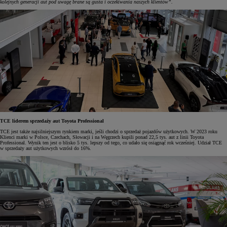
kolejnych generacji aut pod uwagę brane są gusta i oczekiwania naszych klientów”.
TCE liderem sprzedaży aut Toyota Professional
TCE jest także najsilniejszym rynkiem marki, jeśli chodzi o sprzedaż pojazdów użytkowych. W 2023 roku
Klienci marki w Polsce, Czechach, Słowacji i na Węgrzech kupili ponad 22,5 tys. aut z linii Toyota
Professional. Wynik ten jest o blisko 5 tys. lepszy od tego, co udało się osiągnąć rok wcześniej. Udział TCE
w sprzedaży aut użytkowych wzrósł do 16%.