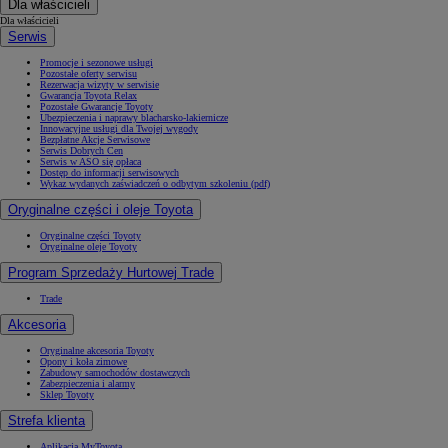
Dla właścicieli
Dla właścicieli
Serwis
Promocje i sezonowe usługi
Pozostałe oferty serwisu
Rezerwacja wizyty w serwisie
Gwarancja Toyota Relax
Pozostałe Gwarancje Toyoty
Ubezpieczenia i naprawy blacharsko-lakiernicze
Innowacyjne usługi dla Twojej wygody
Bezpłatne Akcje Serwisowe
Serwis Dobrych Cen
Serwis w ASO się opłaca
Dostęp do informacji serwisowych
Wykaz wydanych zaświadczeń o odbytym szkoleniu (pdf)
Oryginalne części i oleje Toyota
Oryginalne części Toyoty
Oryginalne oleje Toyoty
Program Sprzedaży Hurtowej Trade
Trade
Akcesoria
Oryginalne akcesoria Toyoty
Opony i koła zimowe
Zabudowy samochodów dostawczych
Zabezpieczenia i alarmy
Sklep Toyoty
Strefa klienta
Aplikacja MyToyota