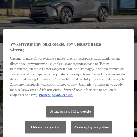
Wykorzystujemy pliki cookie, aby ulepszyć naszą
Toyota wprowadziła nową usługę Toyota Charging Network. Jest ona dedykowana użytkownikom
witrynę
samochodów elektrycznych oraz hybryd typu plug-in. Umożliwia korzystanie z blisko 6 tys. stacji
ładowania w Polsce przy pomocy jednej aplikacji MyToyota.
Chcemy ułatwić Ci korzystanie z naszej strony i usprawnić świadczenie usług,
Toyota dąży do zapewnienia jak największego komfortu użytkownikom aut elektrycznych oraz hybryd typu
dlatego wykorzystujemy pliki cookie, które są umieszczane na Twoim
plug-in. Z myślą o nich uruchomiła nową usługę –Toyota Charging Network. Zapewnia ona dostęp do ponad
80% publicznych stacji ładowania w Polsce należących do największych sieci. Jest to blisko 6 tys. punktów
komputerze, telefonie komórkowym lub tablecie. Pomagają one nam zrozumieć
ładowania w naszym kraju. Co więcej, Toyota Charging Network umożliwia też korzystanie z ponad 755 tys.
Twoje potrzeby i ulepszać funkcjonalność naszej witryny. Są wykorzystywane do
ładowarek w 20 państwach Europy. Liczba stacji objętych usługą stale rośnie.
dostarczania usług i narzędzi osób trzecich, a także służą do celów reklamowych.
Zalecamy akceptację wszystkich plików cookie. Jeżeli nie wyrażasz na to zgody,
możesz łatwo zmienić ich ustawienia. Szczegółowe informacje na ten temat
znajdziesz w naszej
Polityce plików cookie.
Ustawienia plików cookie
Odrzuć wszystkie
Zaakceptuj wszystkie