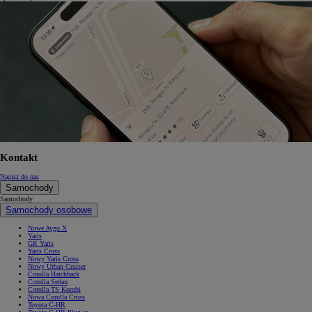
Kontakt
Napisz do nas
Samochody
Samochody
Samochody osobowe
Nowe Aygo X
Yaris
GR Yaris
Yaris Cross
Nowy Yaris Cross
Nowy Urban Cruiser
Corolla Hatchback
Corolla Sedan
Corolla TS Kombi
Nowa Corolla Cross
Toyota C-HR