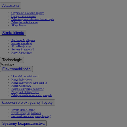
Akcesoria
Oryginalne akcesoria Toyoty
Opony i koła zimowe
Zabudowy samochodów dostawczych
Zabezpieczenia i alarmy
Sklep Toyoty
Strefa klienta
Aplikacja MyToyota
Instrukcje obsługi
Aktualizacja map
System Bluetooth®
Karty Ratownicze
Technologie
Technologie
Elektromobilność
Lider elektromobilności
Napęd hybrydowy
Napęd hybrydowy typu plug-in
Napęd wodorowy
Napęd elektryczny na baterię
Zasięg aut elektrycznych
Zalety posiadania aut elektrycznych
Ładowanie elektrycznej Toyoty
Toyota HomeCharge
Toyota Charging Network
Jak naładować elektryczną Toyotę?
Systemy bezpieczeństwa