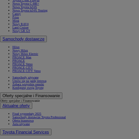
Toyota C-HR Plug-in
Nowa Toyota C-HR+
Nowa Toyota bZ4X
Nowa Toyota bZ4X Touring
Camry
Prius
Mirai
Nowy RAV4
Land Cruiser
Nowy GR GT
Samochody dostawcze
Hilux
Nowy Hilux
Nowy Hilux Electric
PROACE Max
PROACE
PROACE Verso
PROACE CITY
PROACE CITY Verso
Samochody używane
Umów się na jazdę testową
Zobacz wszystkie cenniki
Konfiguruj swoją Toyotę
Oferty specjalne i Finansowanie
Oferty specjalne i Finansowanie
Aktualne oferty
Finał wyprzedaży 2025
Samochody dostawcze Toyota Professional
Oferta biznesowa
Auta używane
Toyota Financial Services