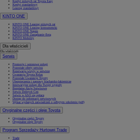
Kredyt niższych rat Toyota Easy
Kredyt standardowy
Leasing standardowy
KINTO ONE
KINTO ONE Leasing niższych rat
KINTO ONE Leasing konsumencki
KINTO ONE Najem
KINTO ONE Zarządzanie flotą
KINTO Mobility
Dla właścicieli
Dla właścicieli
Serwis
Promocje i sezonowe usługi
Pozostałe oferty serwisu
Rezerwacja wizyty w serwisie
Gwarancja Toyota Relax
Pozostałe Gwarancje Toyoty
Ubezpieczenia i naprawy blacharsko-lakiernicze
Innowacyjne usługi dla Twojej wygody
Bezpłatne Akcje Serwisowe
Serwis Dobrych Cen
Serwis w ASO się opłaca
Dostęp do informacji serwisowych
Wykaz wydanych zaświadczeń o odbytym szkoleniu (pdf)
Oryginalne części i oleje Toyota
Oryginalne części Toyoty
Oryginalne oleje Toyoty
Program Sprzedaży Hurtowej Trade
Trade