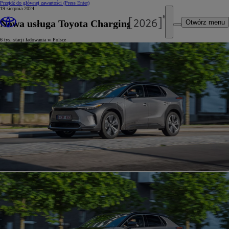
Przejdź do głównej zawartości
(Press Enter)
19 sierpnia 2024
Nowa usługa Toyota Charging Network
Otwórz menu
6 tys. stacji ładowania w Polsce