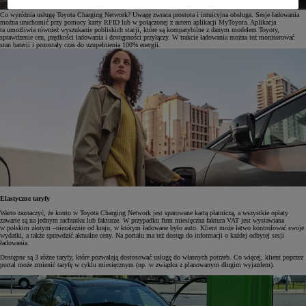
Co wyróżnia usługę Toyota Charging Network? Uwagę zwraca prostota i intuicyjna obsługa. Sesje ładowania
można uruchomić przy pomocy karty RFID lub w połączonej z autem aplikacji MyToyota. Aplikacja
ta umożliwia również wyszukanie pobliskich stacji, które są kompatybilne z danym modelem Toyoty,
sprawdzenie cen, prędkości ładowania i dostępności przyłączy. W trakcie ładowania można też monitorować
stan baterii i pozostały czas do uzupełnienia 100% energii.
Elastyczne taryfy
Warto zaznaczyć, że konto w Toyota Charging Network jest sparowane kartą płatniczą, a wszystkie opłaty
zawarte są na jednym rachunku lub fakturze. W przypadku firm miesięczna faktura VAT jest wystawiana
w polskim złotym –niezależnie od kraju, w którym ładowane było auto. Klient może łatwo kontrolować swoje
wydatki, a także sprawdzić aktualne ceny. Na portalu ma też dostęp do informacji o każdej odbytej sesji
ładowania.
Dostępne są 3 różne taryfy, które pozwalają dostosować usługę do własnych potrzeb. Co więcej, klient poprzez
portal może zmienić taryfę w cyklu miesięcznym (np. w związku z planowanym długim wyjazdem).