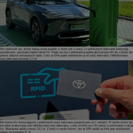
Dla właścicieli aut, którzy ładują swoje pojazdy w domu lub w pracy, a z publicznych ładowarek korzystają
sporadycznie, optymalna będzie taryfa Go. Wiąże się ona z jednorazową opłatą aktywacyjna (45 zł), a klient nie
ponosi żadnych miesięcznych opłat. Ceny za kWh prądu uzależnione są od stacji ładowania. Odblokowanie
sesji ładowania kosztuje 2,3 zł.
Dla kierowców korzystających z publicznych stacji ładowania przygotowano aż 2 warianty. W taryfie Active nie
ma opłat za aktywację oraz odblokowanie sesji ładowania, a ceny za kWh są o 5% niższe w porównaniu z taryfą
Go. Miesięczna opłata wynosi 23,5 zł. Z kolei w taryfie Active+ jest aż 20% zniżki za kWh przy miesięcznej
opłacie na poziomie 67 zł.