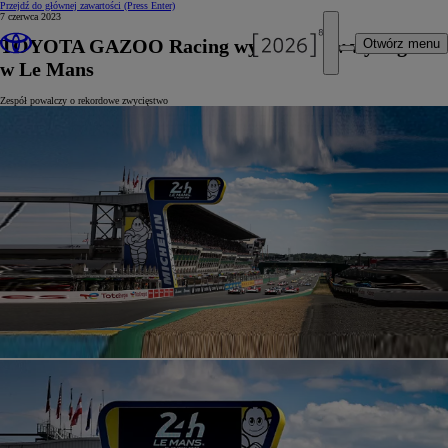
Przejdź do głównej zawartości
(Press Enter)
7 czerwca 2023
TOYOTA GAZOO Racing wystartuje w wyścigu
Otwórz menu
w Le Mans
Zespół powalczy o rekordowe zwycięstwo