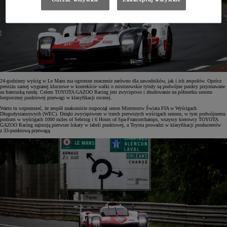
24-godzinny wyścig w Le Mans ma ogromne znaczenie zarówno dla zawodników, jak i ich zespołów. Oprócz
prestiżu samej wygranej kluczowe w kontekście walki o mistrzowskie tytuły są podwójne punkty przyznawane
za francuską rundę. Celem TOYOTA GAZOO Racing jest zwycięstwo i zbudowanie na półmetku sezonu
bezpiecznej punktowej przewagi w klasyfikacji rocznej.
Warto tu wspomnieć, że zespół znakomicie rozpoczął sezon Mistrzostw Świata FIA w Wyścigach
Długodystansowych (WEC). Dzięki zwycięstwom w trzech pierwszych wyścigach sezonu, w tym podwójnemu
podium w wyścigach 1000 miles of Sebring i 6 Hours of Spa-Francorchamps, wszyscy kierowcy TOYOTA
GAZOO Racing zajmują pierwsze lokaty w tabeli punktowej, a Toyota prowadzi w klasyfikacji producentów
z 33-punktową przewagą.