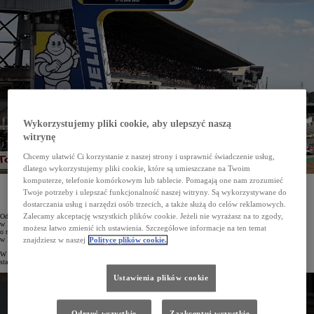
Wykorzystujemy pliki cookie, aby ulepszyć naszą
witrynę
Chcemy ułatwić Ci korzystanie z naszej strony i usprawnić świadczenie usług,
dlatego wykorzystujemy pliki cookie, które są umieszczane na Twoim
komputerze, telefonie komórkowym lub tablecie. Pomagają one nam zrozumieć
W dniach 10-11 czerwca 2023 roku zespół TOYOTA GAZOO Racing powalczy o szóste z rzędu
Twoje potrzeby i ulepszać funkcjonalność naszej witryny. Są wykorzystywane do
zwycięstwo w 24-godzinnym wyścigu w Le Mans. Będzie to już 91. edycja kultowego, francuskiego
wyścigu długodystansowego. Co więcej, zostanie ona rozegrana w setną rocznicę jego powstania.
dostarczania usług i narzędzi osób trzecich, a także służą do celów reklamowych.
Zalecamy akceptację wszystkich plików cookie. Jeżeli nie wyrażasz na to zgody,
Od 2018 roku zespół TOYOTA GAZOO Racing pięć raz z rzędu triumfował w legendarnym wyścigu
w Le Mans. W dniach 10–11 czerwca 2023 roku team po raz kolejny weźmie udział w zawodach i powalczy
możesz łatwo zmienić ich ustawienia. Szczegółowe informacje na ten temat
o rekordowe, szóste zwycięstwo. Do tej pory tylko dwóm innym producentom udało się triumfować
w Le Mans przez sześć lat z rzędu
znajdziesz w naszej
Polityce plików cookie.
W tym roku załogi Toyot GR010 HYBRID będą musiały zmierzyć się z rekordową liczbą rywali. Na prostej
startowej toru Circuit de la Sarthe stanie aż 16 hipersamochodów (w łącznej stawce 62 rywalizujących załóg).
Ustawienia plików cookie
Odrzuć wszystkie
Zaakceptuj wszystkie