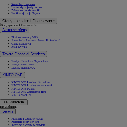
Samochody używane
Umów się na jazdę testową
Zobacz wszystkie cenniki
Konfiguruj swoją Toyotę
Oferty specjalne i Finansowanie
Oferty specjalne i Finansowanie
Aktualne oferty
Finał wyprzedaży 2025
Samochody dostawcze Toyota Professional
Oferta biznesowa
Auta używane
Toyota Financial Services
Kredyt niższych rat Toyota Easy
Kredyt standardowy
Leasing standardowy
KINTO ONE
KINTO ONE Leasing niższych rat
KINTO ONE Leasing konsumencki
KINTO ONE Najem
KINTO ONE Zarządzanie flotą
KINTO Mobility
Dla właścicieli
Dla właścicieli
Serwis
Promocje i sezonowe usługi
Pozostałe oferty serwisu
Rezerwacja wizyty w serwisie