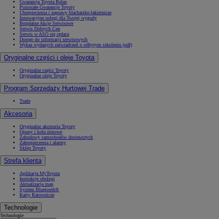
Gwarancja Toyota Relax
Pozostałe Gwarancje Toyoty
Ubezpieczenia i naprawy blacharsko-lakiernicze
Innowacyjne usługi dla Twojej wygody
Bezpłatne Akcje Serwisowe
Serwis Dobrych Cen
Serwis w ASO się opłaca
Dostęp do informacji serwisowych
Wykaz wydanych zaświadczeń o odbytym szkoleniu (pdf)
Oryginalne części i oleje Toyota
Oryginalne części Toyoty
Oryginalne oleje Toyoty
Program Sprzedaży Hurtowej Trade
Trade
Akcesoria
Oryginalne akcesoria Toyoty
Opony i koła zimowe
Zabudowy samochodów dostawczych
Zabezpieczenia i alarmy
Sklep Toyoty
Strefa klienta
Aplikacja MyToyota
Instrukcje obsługi
Aktualizacja map
System Bluetooth®
Karty Ratownicze
Technologie
Technologie