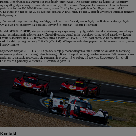
Racing, lecz również dla wszystkich miłośników motoryzacji. Najbardziej znany na świecie 24-godzinny
wyścig długodystansowy właśnie obchodzi swoją 100. rocznicę. Zmagania kierowców i ich samochodów
podziwiać będzie 300 000 kibiców, którzy wykupili całą dostępną pulę biletów. Toyota weźmie udział
w Le Mans 24h już po raz 25 od swojego debiutu w 1985 roku. Po raz 12 zespół wystartuje autem z napędem
hybrydowym.
„100. rocznica tego wspaniałego wyścigu, z tak wieloma fanami, którzy będą mogli się nim cieszyć, będzie
wyjątkowa i nie możemy się doczekać, aby być jej częścią” – dodaje Kobayashi.
Model GR010 HYBRID, którym wystartują w wyścigu załogi Toyoty, zadebiutował 2 lata temu, ale od tego
czasu jest nieustannie udoskonalany. Zmodyfikowany został m.in. wysokowydajny układ napędowy Racing
Hybrid składający się z 3,5-litrowego silnika o mocy 520 kW (707 KM) zasilanego w 100% biopaliwem
i silnika elektrycznego o mocy 200 kW (272 KM). W hipersamochodzie poprawiono także właściwości jezdne
i aerodynamikę.
Najnowsza wersja GR010 HYBRID pokona swoje pierwsze okrążenia toru Circuit de la Sarthe w niedzielę
4 czerwca, podczas tradycyjnego dnia testowego. Kwalifikacje do wyścigu zaplanowano na 7–8 czerwca, a 24-
godzinna rywalizacja rozpocznie się punktualnie o godz. 16 w sobotę 10 czerwca. Zwycięzców 91. edycji
Le Mans 24h poznamy w niedzielę 11 czerwca o godz. 16.
Kontakt