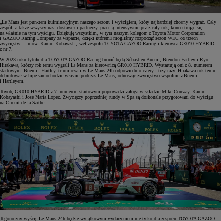
„Le Mans jest punktem kulminacyjnym naszego sezonu i wyścigiem, który najbardziej chcemy wygrać. Cały
zespół, a także wszyscy nasi dostawcy i partnerzy, pracują intensywnie przez cały rok, koncentrując się
na właśnie na tym wyścigu. Dziękuję wszystkim, w tym naszym kolegom z Toyota Motor Corporation
i GAZOO Racing Company za wsparcie, dzięki któremu mogliśmy rozpocząć sezon WEC od trzech
zwycięstw” – mówi Kamui Kobayashi, szef zespołu TOYOTA GAZOO Racing i kierowca GR010 HYBRID
z nr 7.
W 2023 roku tytułu dla TOYOTA GAZOO Racing bronić będą Sébastien Buemi, Brendon Hartley i Ryo
Hirakawa, którzy rok temu wygrali Le Mans za kierownicą GR010 HYBRID. Wystartują oni z 8. numerem
startowym. Buemi i Hartley, triumfowali w Le Mans 24h odpowiednio cztery i trzy razy. Hirakawa rok temu
debiutował w hipersamochodzie właśnie podczas Le Mans, odnosząc zwycięstwo wspólnie z Buemi
i Hartleyem.
Toyotę GR010 HYBRID z 7. numerem startowym poprowadzi załoga w składzie Mike Conway, Kamui
Kobayashi i José María López. Zwycięzcy poprzedniej rundy w Spa są doskonale przygotowani do wyścigu
na Circuit de la Sarthe.
Tegoroczny wyścig Le Mans 24h będzie wyjątkowym wydarzeniem nie tylko dla zespołu TOYOTA GAZOO