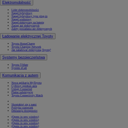
Elektromobilność
Lider elektromobilności
Napęd hybrydowy
Napęd hybrydowy typu plug-in
Napęd wodorowy
Napęd elektryczny na baterię
Zasięg aut elektrycznych
Zalety posiadania aut elektrycznych
Ładowanie elektrycznej Toyoty
Toyota HomeCharge
Toyota Charging Network
Jak naładować elektryczną Toyotę?
Systemy bezpieczeństwa
Toyota T-Mate
System eCall
Komunikacja z autem
Nowa aplikacja MyToyota
Cyfrowy opiekun auta
Usługi Connected
Płatne subskrypcje
Toyota Connectivity Match
Skontaktuj się z nami
Polityka ciasteczek
Deklaracja dostępności
(Opens in new window)
(Opens in new window)
(Opens in new window)
(Opens in new window)