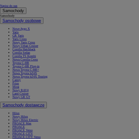
Napisz do nas
Samochody
Samochody
Samochody osobowe
Nowe Aygo X
Yaris
GR Yaris
Yaris Cross
Nowy Yaris Cross
Nowy Urban Cruiser
Corolla Hatchback
Corolla Sedan
Corolla TS Kombi
Nowa Corolla Cross
Toyota C-HR
Toyota C-HR Plug-in
Nowa Toyota C-HR+
Nowa Toyota bZ4X
Nowa Toyota bZ4X Touring
Camry
Prius
Mirai
Nowy RAV4
Land Cruiser
Nowy GR GT
Samochody dostawcze
Hilux
Nowy Hilux
Nowy Hilux Electric
PROACE Max
PROACE
PROACE Verso
PROACE CITY
PROACE CITY Verso