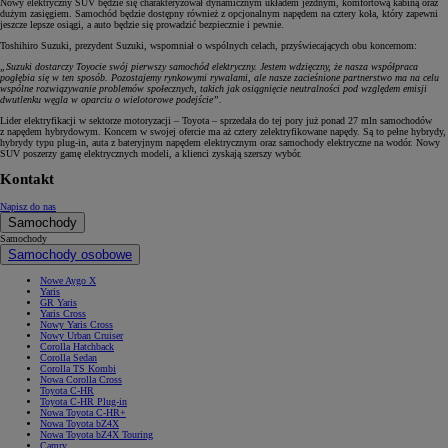
Nowy elektryczny SUV będzie się charakteryzował dynamicznym układem jezdnym, komfortową kabiną oraz
dużym zasięgiem. Samochód będzie dostępny również z opcjonalnym napędem na cztery koła, który zapewni
jeszcze lepsze osiągi, a auto będzie się prowadzić bezpiecznie i pewnie.
Toshihiro Suzuki, prezydent Suzuki, wspomniał o wspólnych celach, przyświecających obu koncernom:
„Suzuki dostarczy Toyocie swój pierwszy samochód elektryczny. Jestem wdzięczny, że nasza współpraca
pogłębia się w ten sposób. Pozostajemy rynkowymi rywalami, ale nasze zacieśnione partnerstwo ma na celu
wspólne rozwiązywanie problemów społecznych, takich jak osiągnięcie neutralności pod względem emisji
dwutlenku węgla w oparciu o wielotorowe podejście”.
Lider elektryfikacji w sektorze motoryzacji – Toyota – sprzedała do tej pory już ponad 27 mln samochodów
z napędem hybrydowym. Koncern w swojej ofercie ma aż cztery zelektryfikowane napędy. Są to pełne hybrydy,
hybrydy typu plug-in, auta z bateryjnym napędem elektrycznym oraz samochody elektryczne na wodór. Nowy
SUV poszerzy gamę elektrycznych modeli, a klienci zyskają szerszy wybór.
Kontakt
Napisz do nas
Samochody
Samochody
Samochody osobowe
Nowe Aygo X
Yaris
GR Yaris
Yaris Cross
Nowy Yaris Cross
Nowy Urban Cruiser
Corolla Hatchback
Corolla Sedan
Corolla TS Kombi
Nowa Corolla Cross
Toyota C-HR
Toyota C-HR Plug-in
Nowa Toyota C-HR+
Nowa Toyota bZ4X
Nowa Toyota bZ4X Touring
Camry