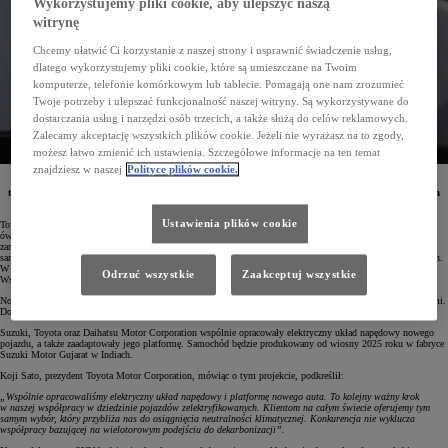
Wykorzystujemy pliki cookie, aby ulepszyć naszą
witrynę
Chcemy ułatwić Ci korzystanie z naszej strony i usprawnić świadczenie usług,
dlatego wykorzystujemy pliki cookie, które są umieszczane na Twoim
komputerze, telefonie komórkowym lub tablecie. Pomagają one nam zrozumieć
Twoje potrzeby i ulepszać funkcjonalność naszej witryny. Są wykorzystywane do
dostarczania usług i narzędzi osób trzecich, a także służą do celów reklamowych.
Zalecamy akceptację wszystkich plików cookie. Jeżeli nie wyrażasz na to zgody,
możesz łatwo zmienić ich ustawienia. Szczegółowe informacje na ten temat
znajdziesz w naszej
Polityce plików cookie.
Toyota Motor Corporation (Toyota) i Suzuki Motor Corporation (Suzuki) postanowiły pogłębić
trwającą od 2016 roku współpracę i opracować nowy SUV z napędem elektrycznym. Produkcja auta
ma ruszyć wiosną 2025 roku.
Ustawienia plików cookie
Toyoty i Suzuki nawiązały współpracę w 2016 roku. Porozumienie zostało zawarte przez Akio Toyodę,
ówczesnego prezydenta Toyoty (obecnie prezesa zarządu koncernu), oraz Osamu Suzukiego, wówczas prezesa
zarządu Suzuki (obecnie starszy doradca zarządu). Koncerny zobowiązały się do wspólnej produkcji
samochodów, wzajemnego dostarczania modeli, a także poszerzania dostępności pojazdów zelektryfikowanych.
W ramach tego partnerstwa wspólne auta oferowane są już w Japonii, Indiach, Europie, Afryce i Bliskim
Odrzuć wszystkie
Zaakceptuj wszystkie
Wschodzie.
Nowe zelektryfikowane auto będzie pierwszym rezultatem współpracy technologicznej między obiema firmami.
Dostępny globalnie samochód dołączy do dynamicznie rozwijającego się segmentu SUV-ów.
Suzuki, Toyota oraz Daihatsu Motor Corporation wspólnie opracowały elektryczny układ napędowy nowego
pojazdu, a także zaadaptowały jego platformę. Samochód będzie produkowany od wiosny 2025 roku w fabryce
Suzuki Motor Gujarat w Indiach.
Koji Sato, prezydent Toyota Motor Corporation, mówiąc o tym projekcie, podkreślił:
„Wspólnie opracowaliśmy elektryczny układ napędowy i platformę nowego auta. To kolejny ważny krok
w naszej współpracy w dziedzinie pojazdów zelektryfikowanych. Klientom na całym świecie oferujemy tym
samym wybór, który przybliża nas do osiągnięcia neutralności klimatycznej. Konkurencja nie wyklucza
współpracy bazującej na wielotorowym podejściu do dekarbonizacji”.