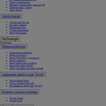
Opony i koła zimowe
Zabudowy samochodów dostawczych
Zabezpieczenia i alarmy
Sklep Toyoty
Strefa klienta
Aplikacja MyToyota
Instrukcje obsługi
Aktualizacja map
System Bluetooth®
Karty Ratownicze
Technologie
Technologie
Elektromobilność
Lider elektromobilności
Napęd hybrydowy
Napęd hybrydowy typu plug-in
Napęd wodorowy
Napęd elektryczny na baterię
Zasięg aut elektrycznych
Zalety posiadania aut elektrycznych
Ładowanie elektrycznej Toyoty
Toyota HomeCharge
Toyota Charging Network
Jak naładować elektryczną Toyotę?
Systemy bezpieczeństwa
Toyota T-Mate
System eCall