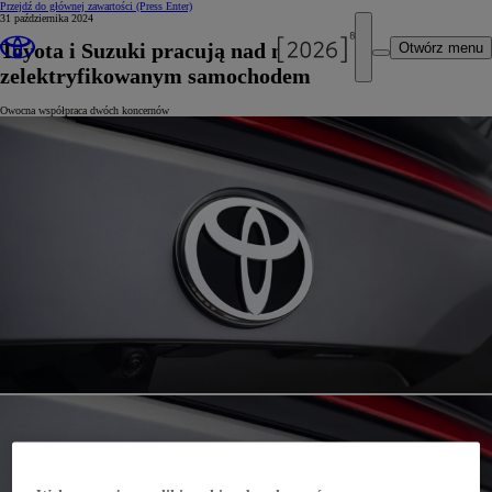
Przejdź do głównej zawartości
(Press Enter)
31 października 2024
Toyota i Suzuki pracują nad nowym
Otwórz menu
zelektryfikowanym samochodem
Owocna współpraca dwóch koncernów