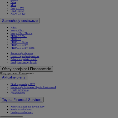
Prius
Mirai
Nowy RAV4
Land Cruiser
Nowy GR GT
Samochody dostawcze
Hilux
Nowy Hilux
Nowy Hilux Electric
PROACE Max
PROACE
PROACE Verso
PROACE CITY
PROACE CITY Verso
Samochody używane
Umów się na jazdę testową
Zobacz wszystkie cenniki
Konfiguruj swoją Toyotę
Oferty specjalne i Finansowanie
Oferty specjalne i Finansowanie
Aktualne oferty
Finał wyprzedaży 2025
Samochody dostawcze Toyota Professional
Oferta biznesowa
Auta używane
Toyota Financial Services
Kredyt niższych rat Toyota Easy
Kredyt standardowy
Leasing standardowy