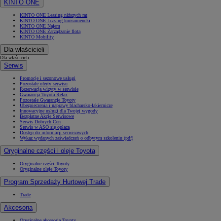
KINTO ONE
KINTO ONE Leasing niższych rat
KINTO ONE Leasing konsumencki
KINTO ONE Najem
KINTO ONE Zarządzanie flotą
KINTO Mobility
Dla właścicieli
Dla właścicieli
Serwis
Promocje i sezonowe usługi
Pozostałe oferty serwisu
Rezerwacja wizyty w serwisie
Gwarancja Toyota Relax
Pozostałe Gwarancje Toyoty
Ubezpieczenia i naprawy blacharsko-lakiernicze
Innowacyjne usługi dla Twojej wygody
Bezpłatne Akcje Serwisowe
Serwis Dobrych Cen
Serwis w ASO się opłaca
Dostęp do informacji serwisowych
Wykaz wydanych zaświadczeń o odbytym szkoleniu (pdf)
Oryginalne części i oleje Toyota
Oryginalne części Toyoty
Oryginalne oleje Toyoty
Program Sprzedaży Hurtowej Trade
Trade
Akcesoria
Oryginalne akcesoria Toyoty