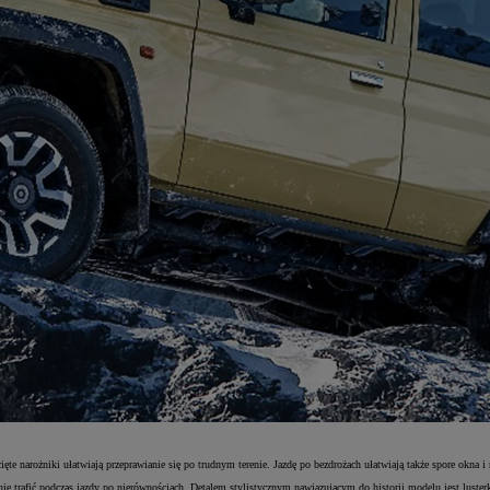
te narożniki ułatwiają przeprawianie się po trudnym terenie. Jazdę po bezdrożach ułatwiają także spore okna i 
ie trafić podczas jazdy po nierównościach. Detalem stylistycznym nawiązującym do historii modelu jest luste