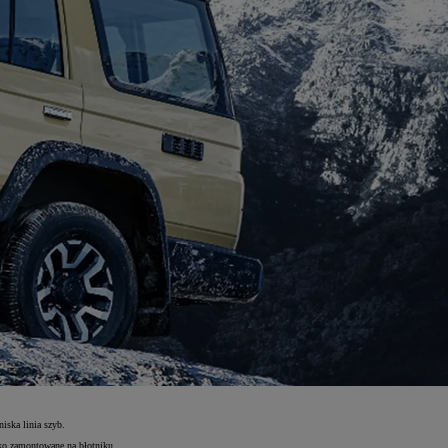
niska linia szyb.
rko zamontowane na błotniku.