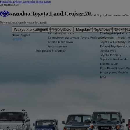
Przejdź do głównej zawartości
(Press Enter)
28 grudnia 2023
Niezawodna Toyota Land Cruiser 70
Nowe samochody
Oferty specjalne
Samochody używane
Świat Toyoty
Finansowanie
Ser
Nowa odsłona legendy wraca do Japonii
Sprawdź aktualne oferty
Świat Toyoty
Oferta dla firm
Ser
Wszystkie kategorie
Hybrydowe
Miejskie
Sportowe
Elektryc
Aktualne promocje
Dlaczego Toyota?
Toyota Financial 
Nowe Aygo X
Samochody dostawcze Toyota Professional
O Toyocie
Kredyt n
HYBRID
Oferta biznesowa
Toyota w Europie
Kredyt s
Auta używane
Fabryki Toyoty
Leasing 
Rok potęgi 8 premier
Toyota Way
Toyota Mobility
Toyota a środowisko
Norma WLTP
Klub Rekordowych Pr
Historyczne Modele
FAQ