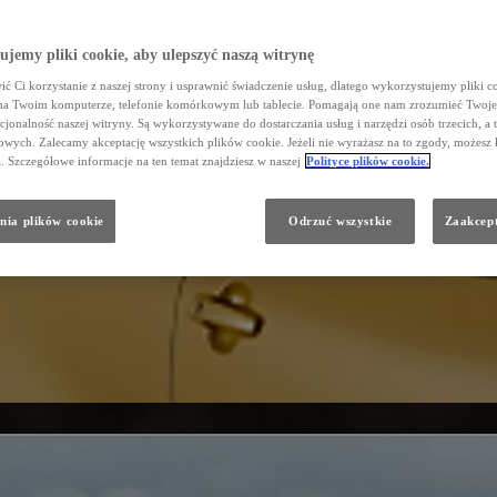
jemy pliki cookie, aby ulepszyć naszą witrynę
ć Ci korzystanie z naszej strony i usprawnić świadczenie usług, dlatego wykorzystujemy pliki co
na Twoim komputerze, telefonie komórkowym lub tablecie. Pomagają one nam zrozumieć Twoje 
cjonalność naszej witryny. Są wykorzystywane do dostarczania usług i narzędzi osób trzecich, a 
wych. Zalecamy akceptację wszystkich plików cookie. Jeżeli nie wyrażasz na to zgody, możesz 
a. Szczegółowe informacje na ten temat znajdziesz w naszej
Polityce plików cookie.
nia plików cookie
Odrzuć wszystkie
Zaakcept