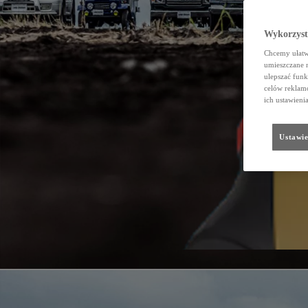
Wykorzystu
Chcemy ułatwi
umieszczane 
ulepszać funk
celów reklamo
ich ustawieni
Ustawie