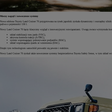
Mocny napęd i nowoczesne systemy
Nowa odsłona Toyoty Land Cruiser 70 przygotowana na rynek japoński zyskała dynamiczny i oszczędny silni
paliwa o pojemności 130 l.
Nowy Land Cruiser 70 łączy klasyczny wygląd z innowacyjnymi rozwiązaniami. Uwagę zwraca wytrzymała konstr
układ stabilizacji toru jazdy (VSC),
aktywna kontrola trakcji (A-TRC),
system wspomagający pokonywanie podjazdów (HAC),
układ wspomagania zjazdu ze wzniesienia (DAC).
Dzięki tym technologiom samochód prowadzi się pewnie i stabilnie.
Nowy Land Cruiser 70 zyskał także nowoczesne systemy bezpieczeństwa Toyota Safety Sense, w tym układ wczes