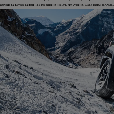
Nadwozie ma 4890 mm długości, 1870 mm szerokości oraz 1920 mm wysokości. Z kolei rozstaw osi wynosi
Od
105 300 zł
Corolla Hatchback
HYBRID