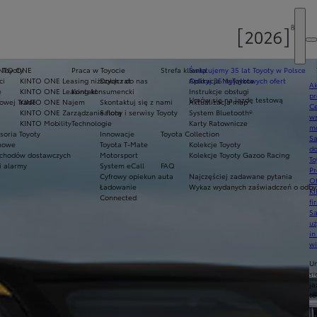
 Toyoty
INTO ONE
Praca w Toyocie
Strefa klienta
Świętujemy 35 lat Toyoty w Polsce
ci
KINTO ONE Leasing niższych rat
Dołącz do nas
Odkryj 35 wyjątkowych ofert
Aplikacja MyToyota
Ak
e
KINTO ONE Leasing konsumencki
Kontakt
Instrukcje obsługi
pr
Umów się na jazdę testową
owej Trade
KINTO ONE Najem
Skontaktuj się z nami
Aktualizacja map
Ce
KINTO ONE Zarządzanie flotą
Salony i serwisy Toyoty
System Bluetooth®
ws
KINTO Mobility
Technologie
Karty Ratownicze
mo
soria Toyoty
Innowacje
Toyota Collection
S
imowe
Toyota T-Mate
Kolekcje Toyoty
do
chodów dostawczych
Motorsport
Kolekcje Toyoty Gazoo Racing
To
i alarmy
System eCall
FAQ
Pr
Cyfrowy opiekun auta
Najczęściej zadawane pytania
Of
Ładowanie
Wykaz wydanych zaświadczeń o odbyt
KI
Connected
fi
S
u
in
w
U
si
ja
te