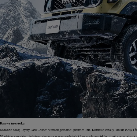
Rasowa terenówka
Nadwozie nowej Toyoty Land Cruiser 70 zdobią poziome i pionowe linie. Kanciaste kształty, krótkie zwisy i ścię
W kabinie wszystkimi funkcjami steruje się za pomocą dużych i fizycznych przycisków, dzięki czemu łatwo w n