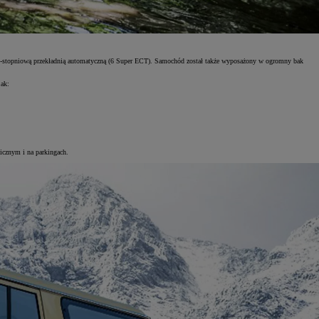
 6-stopniową przekładnią automatyczną (6 Super ECT). Samochód został także wyposażony w ogromny bak
jak:
icznym i na parkingach.