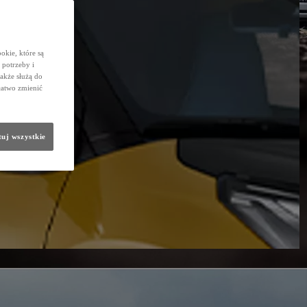
okie, które są
potrzeby i
także służą do
łatwo zmienić
uj wszystkie