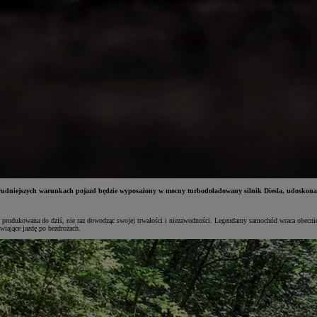
rudniejszych warunkach pojazd będzie wyposażony w mocny turbodoładowany silnik Diesla, udoskonalo
est produkowana do dziś, nie raz dowodząc swojej trwałości i niezawodności. Legendarny samochód wraca obec
iające jazdę po bezdrożach.