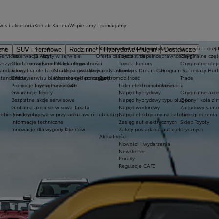
wis i akcesoria
Kontakt
Kariera
Wspieramy i pomagamy
wis
Kontakt
Ekobonus dla hybryd Toyoty
Kluby dla dzieci i młodzieży
Oryginalne części i oleje
K
zne
SUV i Terenowe
Rodzinne
Hybrydowe Plug-in
Dostawcze
Services
Rezerwacja wizyty w serwisie
O Nas
Oferta dla osób z niepełnosprawnościami
Toyota Kids
Oryginalne częś
iższych rat Toyota Easy
Oferta serwisu mechanicznego
Polityka Prywatności
Toyota Juniors
Oryginalne olej
tandardowy
Specjalna oferta dla aut po gwarancji podstawowej
Strategia podatkowa
Konkurs Dream Car
Program Sprzedaży Hurt
standardowy
Oferta serwisu blacharsko-lakierniczego
Wspieramy i pomagamy
Elektromobilność
Trade
Promocje i usługi sezonowe
Toyota Pomoc 24h
Lider elektromobilności
Akcesoria
Gwarancje Toyoty
Napęd hybrydowy
Oryginalne akce
Bezpłatne akcje serwisowe
Napęd hybrydowy typu plug-in
Opony i koła z
Globalna akcja serwisowa Takata
Napęd wodorowy
Zabudowy samo
zebiegów Toyoty
Pomoc drogowa w przypadku awarii lub kolizji
Napęd elektryczny na baterię
Zabezpieczenia 
Informacje techniczne
Zasięg aut elektrycznych
Sklep Toyoty
Innowacje dla wygody Klientów
Zalety posiadania aut elektrycznych
Aktualności
Nowości i wydarzenia
Newsletter
Porady
Regulacje CAFE