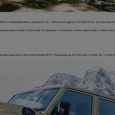
k Diesla z turbodoładowaniem o pojemności 2,8 l. Jednostka ta osiąga moc 204 KM/150 kW. Jest sparowana z
ukcja oparta na ramie. Pojazd został też wyposażony w nowoczesne systemy wsparcia jazdy w terenie, takie 
nego reagowania w razie ryzyka zderzenia (PCS). Wspomagają one nie tylko jazdę w terenie, ale i w ruchu ul