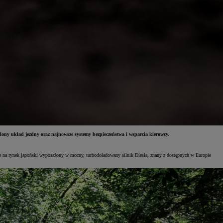
ny układ jezdny oraz najnowsze systemy bezpieczeństwa i wsparcia kierowcy.
nie na rynek japoński wyposażony w mocny, turbodoładowany silnik Diesla, znany z dostępnych w Europie