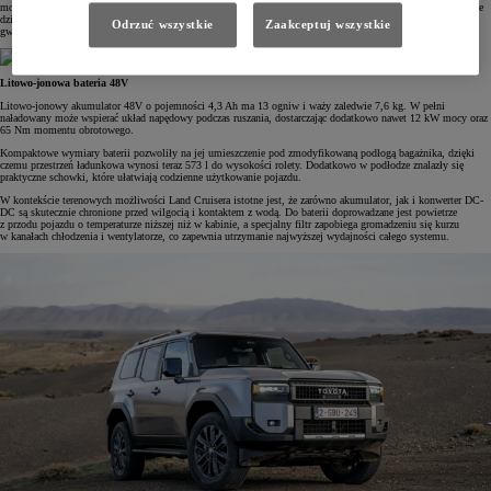
momentu obrotowego pojawiający się przy ponownym uruchamianiu jednostki. Dodatkowo zoptymalizowane
działanie wtryskiwaczy poprawia reakcję układu napędowego i minimalizuje uczucie szarpnięcia podczas
Odrzuć wszystkie
Zaakceptuj wszystkie
gwałtownego przyspieszania.
Litowo-jonowa bateria 48V
Litowo-jonowy akumulator 48V o pojemności 4,3 Ah ma 13 ogniw i waży zaledwie 7,6 kg. W pełni
naładowany może wspierać układ napędowy podczas ruszania, dostarczając dodatkowo nawet 12 kW mocy oraz
65 Nm momentu obrotowego.
Kompaktowe wymiary baterii pozwoliły na jej umieszczenie pod zmodyfikowaną podłogą bagażnika, dzięki
czemu przestrzeń ładunkowa wynosi teraz 573 l do wysokości rolety. Dodatkowo w podłodze znalazły się
praktyczne schowki, które ułatwiają codzienne użytkowanie pojazdu.
W kontekście terenowych możliwości Land Cruisera istotne jest, że zarówno akumulator, jak i konwerter DC-
DC są skutecznie chronione przed wilgocią i kontaktem z wodą. Do baterii doprowadzane jest powietrze
z przodu pojazdu o temperaturze niższej niż w kabinie, a specjalny filtr zapobiega gromadzeniu się kurzu
w kanałach chłodzenia i wentylatorze, co zapewnia utrzymanie najwyższej wydajności całego systemu.