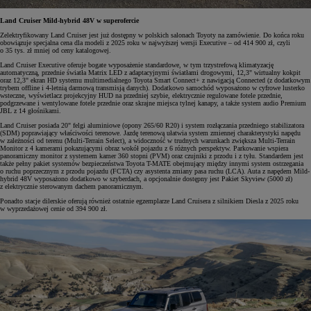
Land Cruiser Mild-hybrid 48V w superofercie
Zelektryfikowany Land Cruiser jest już dostępny w polskich salonach Toyoty na zamówienie. Do końca roku
obowiązuje specjalna cena dla modeli z 2025 roku w najwyższej wersji Executive – od 414 900 zł, czyli
o 35 tys. zł mniej od ceny katalogowej.
Land Cruiser Executive oferuje bogate wyposażenie standardowe, w tym trzystrefową klimatyzację
automatyczną, przednie światła Matrix LED z adaptacyjnymi światłami drogowymi, 12,3" wirtualny kokpit
oraz 12,3" ekran HD systemu multimedialnego Toyota Smart Connect+ z nawigacją Connected (z dodatkowym
trybem offline i 4-letnią darmową transmisją danych). Dodatkowo samochód wyposażono w cyfrowe lusterko
wsteczne, wyświetlacz projekcyjny HUD na przedniej szybie, elektrycznie regulowane fotele przednie,
podgrzewane i wentylowane fotele przednie oraz skrajne miejsca tylnej kanapy, a także system audio Premium
JBL z 14 głośnikami.
Land Cruiser posiada 20" felgi aluminiowe (opony 265/60 R20) i system rozłączania przedniego stabilizatora
(SDM) poprawiający właściwości terenowe. Jazdę terenową ułatwia system zmiennej charakterystyki napędu
w zależności od terenu (Multi-Terrain Select), a widoczność w trudnych warunkach zwiększa Multi-Terrain
Monitor z 4 kamerami pokazującymi obraz wokół pojazdu z 6 różnych perspektyw. Parkowanie wspiera
panoramiczny monitor z systemem kamer 360 stopni (PVM) oraz czujniki z przodu i z tyłu. Standardem jest
także pełny pakiet systemów bezpieczeństwa Toyota T-MATE obejmujący między innymi system ostrzegania
o ruchu poprzecznym z przodu pojazdu (FCTA) czy asystenta zmiany pasa ruchu (LCA). Auta z napędem Mild-
hybrid 48V wyposażono dodatkowo w szyberdach, a opcjonalnie dostępny jest Pakiet Skyview (5000 zł)
z elektrycznie sterowanym dachem panoramicznym.
Ponadto stacje dilerskie oferują również ostatnie egzemplarze Land Cruisera z silnikiem Diesla z 2025 roku
w wyprzedażowej cenie od 394 900 zł.