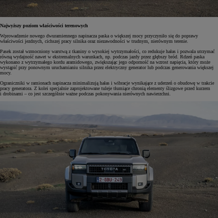
Najwyższy poziom właściwości terenowych
Wprowadzenie nowego dwuramiennego napinacza paska o większej mocy przyczyniło się do poprawy
właściwości jezdnych, cichszej pracy silnika oraz niezawodności w trudnym, nierównym terenie.
Pasek został wzmocniony warstwą z tkaniny o wysokiej wytrzymałości, co redukuje hałas i pozwala utrzymać
równą wydajność nawet w ekstremalnych warunkach, np. podczas jazdy przez głębszy bród. Rdzeń paska
wykonano z wytrzymałego kordu aramidowego, zwiększając jego odporność na wzrost napięcia, który może
wystąpić przy ponownym uruchamianiu silnika przez elektryczny generator lub podczas generowania większej
mocy.
Ograniczniki w ramionach napinacza minimalizują hałas i wibracje wynikające z uderzeń o obudowę w trakcie
pracy generatora. Z kolei specjalnie zaprojektowane tuleje tłumiące chronią elementy ślizgowe przed kurzem
i drobinami – co jest szczególnie ważne podczas pokonywania nierównych nawierzchni.