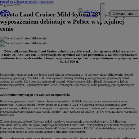
Przejdź do głównej zawartości
(Press Enter)
10 grudnia 2025
Toyota Land Cruiser Mild-hybrid 48V z bogatym
Otwórz menu
wyposażeniem debiutuje w Polsce w specjalnej
cenie
Zelektryfikowana Toyota Land Cruiser wchodzi na polski rynek, oferując nowy układ napędowy
o mocy 205 KM i 500 Nm. Elektryfikacja nie ogranicza żadnych parametrów w zakresie legendarnych
możliwości terenowych modelu, a bogato wyposażona wersja Executive jest dostępna w specjalnej cenie
od 414 900 zł.
Na polskim rynku pojawia się Toyota Land Cruiser wyposażona w 48-woltowy układ Mild-hybrid. Zespół
napędowy generujący 205 KM i 500 Nm zapewnia cichszą, bardziej płynną pracę oraz poprawę dynamiki
zarówno na szosie, jak i poza utwardzonymi trasami. Wprowadzenie elektryfikacji nie naruszyło jednak
charakterystycznych, legendarnych możliwości terenowych tego modelu, które pozostają jego najmocniejszą
stroną.
Zelektryfikowany napęd bez żadnych kompromisów
Najnowsza generacja Land Cruisera, obecna w sprzedaży od 2024 roku, pozostaje pełnoprawnym autem
terenowym. Kultowy model Toyoty oparty na platformie GA-F z klasyczną ramową konstrukcją łączy
ponadczasową stylistykę z nowoczesnymi rozwiązaniami technicznymi. Efektem jest sztywniejsze nadwozie,
precyzyjniejsze prowadzenie oraz wysoki komfort jazdy zarówno na asfalcie, jak i w wymagających warunkach
terenowych.
Zmodernizowany, zelektryfikowany układ napędowy współpracuje z turbodoładowanym 2,8-litrowym
silnikiem Diesla, ośmiobiegową skrzynią automatyczną Direct Shift, elektrycznym generatorem zastępującym
klasyczny alternator, litowo-jonową baterią 48 V oraz konwerterem DC-DC odpowiedzialnym za zarządzanie
przepływem energii między akumulatorem a silnikiem elektrycznym.
Każdy z elementów został zaprojektowany i rozmieszczony tak, aby zachować pełnię terenowych możliwości