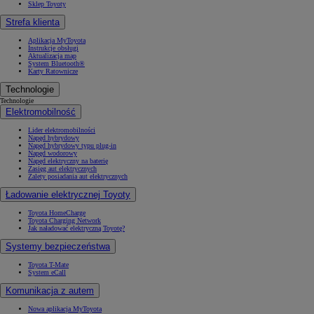
Sklep Toyoty
Strefa klienta
Aplikacja MyToyota
Instrukcje obsługi
Aktualizacja map
System Bluetooth®
Karty Ratownicze
Technologie
Technologie
Elektromobilność
Lider elektromobilności
Napęd hybrydowy
Napęd hybrydowy typu plug-in
Napęd wodorowy
Napęd elektryczny na baterię
Zasięg aut elektrycznych
Zalety posiadania aut elektrycznych
Ładowanie elektrycznej Toyoty
Toyota HomeCharge
Toyota Charging Network
Jak naładować elektryczną Toyotę?
Systemy bezpieczeństwa
Toyota T-Mate
System eCall
Komunikacja z autem
Nowa aplikacja MyToyota