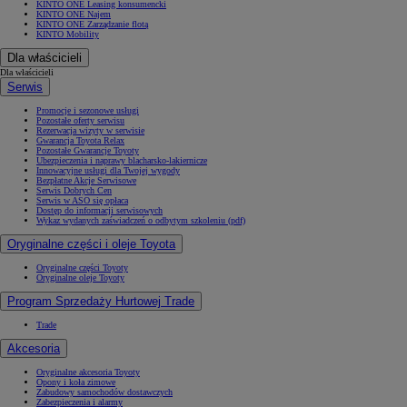
KINTO ONE Leasing konsumencki
KINTO ONE Najem
KINTO ONE Zarządzanie flotą
KINTO Mobility
Dla właścicieli
Dla właścicieli
Serwis
Promocje i sezonowe usługi
Pozostałe oferty serwisu
Rezerwacja wizyty w serwisie
Gwarancja Toyota Relax
Pozostałe Gwarancje Toyoty
Ubezpieczenia i naprawy blacharsko-lakiernicze
Innowacyjne usługi dla Twojej wygody
Bezpłatne Akcje Serwisowe
Serwis Dobrych Cen
Serwis w ASO się opłaca
Dostęp do informacji serwisowych
Wykaz wydanych zaświadczeń o odbytym szkoleniu (pdf)
Oryginalne części i oleje Toyota
Oryginalne części Toyoty
Oryginalne oleje Toyoty
Program Sprzedaży Hurtowej Trade
Trade
Akcesoria
Oryginalne akcesoria Toyoty
Opony i koła zimowe
Zabudowy samochodów dostawczych
Zabezpieczenia i alarmy