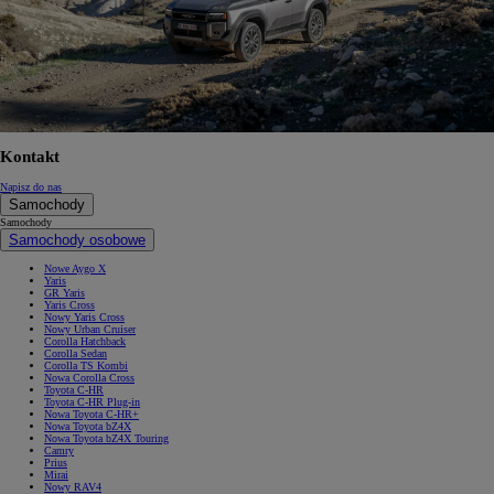
Kontakt
Napisz do nas
Samochody
Samochody
Samochody osobowe
Nowe Aygo X
Yaris
GR Yaris
Yaris Cross
Nowy Yaris Cross
Nowy Urban Cruiser
Corolla Hatchback
Corolla Sedan
Corolla TS Kombi
Nowa Corolla Cross
Toyota C-HR
Toyota C-HR Plug-in
Nowa Toyota C-HR+
Nowa Toyota bZ4X
Nowa Toyota bZ4X Touring
Camry
Prius
Mirai
Nowy RAV4