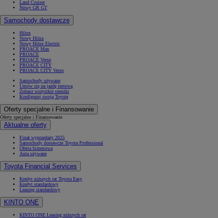
Land Cruiser
Nowy GR GT
Samochody dostawcze
Hilux
Nowy Hilux
Nowy Hilux Electric
PROACE Max
PROACE
PROACE Verso
PROACE CITY
PROACE CITY Verso
Samochody używane
Umów się na jazdę testową
Zobacz wszystkie cenniki
Konfiguruj swoją Toyotę
Oferty specjalne i Finansowanie
Oferty specjalne i Finansowanie
Aktualne oferty
Finał wyprzedaży 2025
Samochody dostawcze Toyota Professional
Oferta biznesowa
Auta używane
Toyota Financial Services
Kredyt niższych rat Toyota Easy
Kredyt standardowy
Leasing standardowy
KINTO ONE
KINTO ONE Leasing niższych rat