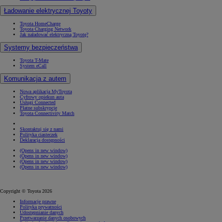
Ładowanie elektrycznej Toyoty
Toyota HomeCharge
Toyota Charging Network
Jak naładować elektryczną Toyotę?
Systemy bezpieczeństwa
Toyota T-Mate
System eCall
Komunikacja z autem
Nowa aplikacja MyToyota
Cyfrowy opiekun auta
Usługi Connected
Płatne subskrypcje
Toyota Connectivity Match
Skontaktuj się z nami
Polityka ciasteczek
Deklaracja dostępności
(Opens in new window)
(Opens in new window)
(Opens in new window)
(Opens in new window)
Copyright © Toyota 2026
Informacje prawne
Polityka prywatności
Udostępnianie danych
Przetwarzanie danych osobowych