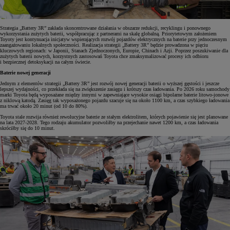
Strategia „Battery 3R” zakłada skoncentrowane działania w obszarze redukcji, recyklingu i ponownego
wykorzystania zużytych baterii, współpracując z partnerami na skalę globalną. Priorytetowym założeniem
Toyoty jest kontynuacja inicjatyw wspierających rozwój pojazdów elektrycznych na baterie przy jednoczesnym
zaangażowaniu lokalnych społeczności. Realizacja strategii „Battery 3R” będzie prowadzona w pięciu
kluczowych regionach: w Japonii, Stanach Zjednoczonych, Europie, Chinach i Azji. Poprzez poszukiwanie dla
zużytych baterii nowych, korzystnych zastosowań Toyota chce zmaksymalizować procesy ich odbioru
i bezpiecznej detoksykacji na całym świecie.
Baterie nowej generacji
Jednym z elementów strategii „Battery 3R” jest rozwój nowej generacji baterii o wyższej gęstości i jeszcze
lepszej wydajności, co przekłada się na zwiększenie zasięgu i krótszy czas ładowania. Po 2026 roku samochody
marki Toyota będą wyposażane między innymi w zapewniające wysokie osiągi bipolarne baterie litowo-jonowe
z niklową katodą. Zasięg tak wyposażonego pojazdu szacuje się na około 1100 km, a czas szybkiego ładowania
ma trwać około 20 minut (od 10 do 80%).
Toyota stale rozwija również rewolucyjne baterie ze stałym elektrolitem, których pojawienie się jest planowane
na lata 2027-2028. Tego rodzaju akumulator pozwoliłby na przejechanie nawet 1200 km, a czas ładowania
skróciłby się do 10 minut.