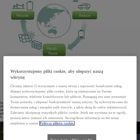
Wykorzystujemy pliki cookie, aby ulepszyć naszą
witrynę
Toyota Motor Corporation, chcąc jak najefektywniej wykorzystywać baterie trakcyjne z aut
elektrycznych w całym cyklu ich życia, przyspiesza realizację strategii „Battery 3R”. W ten sposób
Chcemy ułatwić Ci korzystanie z naszej strony i usprawnić świadczenie usług,
marka wpłynie też na redukcję odpadów oraz zwiększenie udziału materiałów pochodzących
z recyklingu zgodnie z zasadami gospodarki obiegu zamkniętego.
dlatego wykorzystujemy pliki cookie, które są umieszczane na Twoim
komputerze, telefonie komórkowym lub tablecie. Pomagają one nam zrozumieć
Twoje potrzeby i ulepszać funkcjonalność naszej witryny. Są wykorzystywane do
Toyota Motor Corporation postawiła sobie za cel osiągnięcie neutralności w emisji CO2 do roku
2050. Zgodnie ze strategią „Battery 3R” – wpisującą się w koncepcję gospodarki obiegu zamkniętego – plan
dostarczania usług i narzędzi osób trzecich, a także służą do celów reklamowych.
zakłada szerszy zakres działań niż sam rozwój zelektryfikowanych napędów i technologii wodorowych ogniw
Zalecamy akceptację wszystkich plików cookie. Jeżeli nie wyrażasz na to zgody,
paliwowych. Dotyczy on bowiem ponownego wykorzystania akumulatorów trakcyjnych montowanych
w pojazdach elektrycznych i hybrydowych.
możesz łatwo zmienić ich ustawienia. Szczegółowe informacje na ten temat
znajdziesz w naszej
Polityce plików cookie.