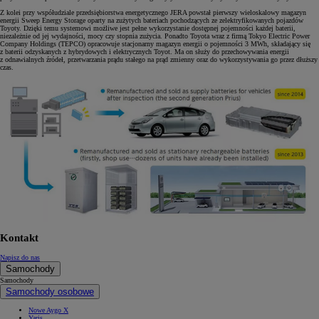
Z kolei przy współudziale przedsiębiorstwa energetycznego JERA powstał pierwszy wieloskalowy magazyn
energii Sweep Energy Storage oparty na zużytych bateriach pochodzących ze zelektryfikowanych pojazdów
Toyoty. Dzięki temu systemowi możliwe jest pełne wykorzystanie dostępnej pojemności każdej baterii,
niezależnie od jej wydajności, mocy czy stopnia zużycia. Ponadto Toyota wraz z firmą Tokyo Electric Power
Company Holdings (TEPCO) opracowuje stacjonarny magazyn energii o pojemności 3 MWh, składający się
z baterii odzyskanych z hybrydowych i elektrycznych Toyot. Ma on służy
do przechowywania energii
z odnawialnych źródeł, przetwarzania prądu stałego na prąd zmienny oraz do wykorzystywania go przez dłuższy
czas.
Kontakt
Napisz do nas
Samochody
Samochody
Samochody osobowe
Nowe Aygo X
Yaris