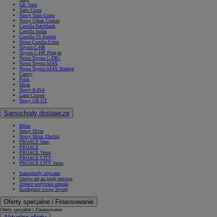
GR Yaris
Yaris Cross
Nowy Yaris Cross
Nowy Urban Cruiser
Corolla Hatchback
Corolla Sedan
Corolla TS Kombi
Nowa Corolla Cross
Toyota C-HR
Toyota C-HR Plug-in
Nowa Toyota C-HR+
Nowa Toyota bZ4X
Nowa Toyota bZ4X Touring
Camry
Prius
Mirai
Nowy RAV4
Land Cruiser
Nowy GR GT
Samochody dostawcze
Hilux
Nowy Hilux
Nowy Hilux Electric
PROACE Max
PROACE
PROACE Verso
PROACE CITY
PROACE CITY Verso
Samochody używane
Umów się na jazdę testową
Zobacz wszystkie cenniki
Konfiguruj swoją Toyotę
Oferty specjalne i Finansowanie
Oferty specjalne i Finansowanie