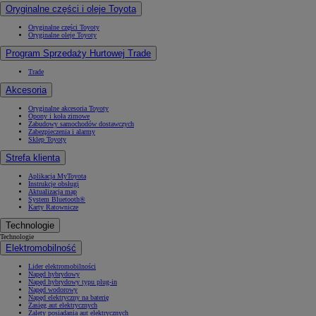
Oryginalne części i oleje Toyota
Oryginalne części Toyoty
Oryginalne oleje Toyoty
Program Sprzedaży Hurtowej Trade
Trade
Akcesoria
Oryginalne akcesoria Toyoty
Opony i koła zimowe
Zabudowy samochodów dostawczych
Zabezpieczenia i alarmy
Sklep Toyoty
Strefa klienta
Aplikacja MyToyota
Instrukcje obsługi
Aktualizacja map
System Bluetooth®
Karty Ratownicze
Technologie
Technologie
Elektromobilność
Lider elektromobilności
Napęd hybrydowy
Napęd hybrydowy typu plug-in
Napęd wodorowy
Napęd elektryczny na baterię
Zasięg aut elektrycznych
Zalety posiadania aut elektrycznych