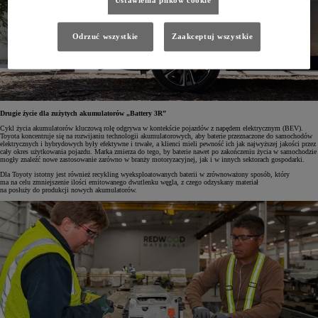
Ustawienia plików cookie
Odrzuć wszystkie
Zaakceptuj wszystkie
Drugie życie dla zużytych akumulatorów „Battery 3R”
Cykl życia akumulatorów kluczową rolę odgrywa w kontekście pojazdów z napędem elektrycznym (BEV).
Toyota koncentruje się na rozwijaniu technologii akumulatorowych, aby baterie przeznaczone do samochodów
elektrycznych i hybrydowych były efektywne i trwałe, a klienci mieli pewność ich jak najwyższej jakości przez
cały okres użytkowania pojazdu. Marka zmierza do tego, by baterie nawet po zakończeniu życia w samochodzie
mogły znaleźć nowe zastosowanie zarówno w branży motoryzacyjnej, jak i w innych sektorach gospodarki.
Dla Toyoty istotny jest również recykling wyeksploatowanych baterii w zrównoważony sposób, który
ma na celu zmniejszenie ilości emitowanego dwutlenku węgla, z czego odzyskany materiał
na posłuży
do produkcji nowych akumulatorów.