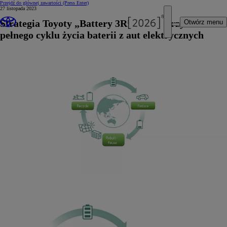
Przejdź do głównej zawartości
(Press Enter)
27 listopada 2023
Strategia Toyoty „Battery 3R” na wykorzystanie
Otwórz menu
pełnego cyklu życia baterii z aut elektrycznych