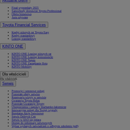
Aktualne oferty
Finał wyprzedaży 2025
Samochody dostawcze Toyota Professional
Oferta biznesowa
Auta używane
Toyota Financial Services
Kredyt niższych rat Toyota Easy
Kredyt standardowy
Leasing standardowy
KINTO ONE
KINTO ONE Leasing niższych rat
KINTO ONE Leasing konsumencki
KINTO ONE Najem
KINTO ONE Zarządzanie flotą
KINTO Mobility
Dla właścicieli
Dla właścicieli
Serwis
Promocje i sezonowe usługi
Pozostałe oferty serwisu
Rezerwacja wizyty w serwisie
Gwarancja Toyota Relax
Pozostałe Gwarancje Toyoty
Ubezpieczenia i naprawy blacharsko-lakiernicze
Innowacyjne usługi dla Twojej wygody
Bezpłatne Akcje Serwisowe
Serwis Dobrych Cen
Serwis w ASO się opłaca
Dostęp do informacji serwisowych
Wykaz wydanych zaświadczeń o odbytym szkoleniu (pdf)