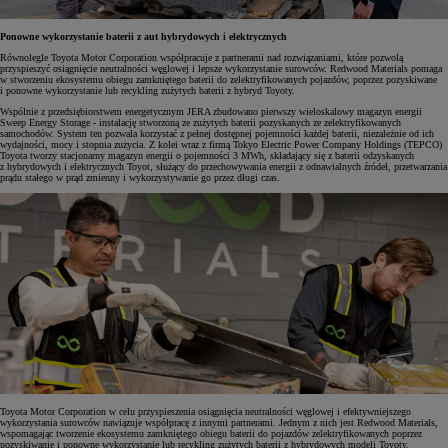
Ponowne wykorzystanie baterii z aut hybrydowych i elektrycznych
Równolegle Toyota Motor Corporation współpracuje z partnerami nad rozwiązaniami, które pozwolą
przyspieszyć osiągnięcie neutralności węglowej i lepsze wykorzystanie surowców. Redwood Materials pomaga
w stworzeniu ekosystemu obiegu zamkniętego baterii do zelektryfikowanych pojazdów, poprzez pozyskiwane
i ponowne wykorzystanie lub recykling zużytych baterii z hybryd Toyoty.
Wspólnie z przedsiębiorstwem energetycznym JERA zbudowano pierwszy wieloskalowy magazyn energii
Sweep Energy Storage - instalację stworzoną ze zużytych baterii pozyskanych ze zelektryfikowanych
samochodów. System ten pozwala korzystać z pełnej dostępnej pojemności każdej baterii, niezależnie od ich
wydajności, mocy i stopnia zużycia. Z kolei wraz z firmą Tokyo Electric Power Company Holdings (TEPCO)
Toyota tworzy stacjonarny magazyn energii o pojemności 3 MWh, składający się z baterii odzyskanych
z hybrydowych i elektrycznych Toyot, służący do przechowywania energii z odnawialnych źródeł, przetwarzania
prądu stałego w prąd zmienny i wykorzystywanie go przez długi czas.
Toyota Motor Corporation w celu przyspieszenia osiągnięcia neutralności węglowej i efektywniejszego
wykorzystania surowców nawiązuje współpracę z innymi partnerami. Jednym z nich jest Redwood Materials,
wspomagając tworzenie ekosystemu zamkniętego obiegu baterii do pojazdów zelektryfikowanych poprzez
pozyskiwanie i ponowne wykorzystanie lub recykling zużytych baterii z hybrydowych modeli Toyoty.