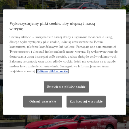
Wykorzystujemy pliki cookie, aby ulepszyć naszą
witrynę
Chcemy ułatwić Ci korzystanie z naszej strony i usprawnić świadczenie usług,
dlatego wykorzystujemy pliki cookie, które są umieszczane na Twoim
komputerze, telefonie komórkowym lub tablecie. Pomagają one nam zrozumieć
Toyota Mirai z napędem wodorowym rozpoczęła pracę na lotnisku Rotterdam/Haga jako pojazd
Twoje potrzeby i ulepszać funkcjonalność naszej witryny. Są wykorzystywane do
obsługujący personel portu. Na terenie obiektu powstaje również stacja tankowania wodoru, która
będzie dostępna dla różnych samochodów korzystających z tego ekologicznego źródła energii.
dostarczania usług i narzędzi osób trzecich, a także służą do celów reklamowych.
Zalecamy akceptację wszystkich plików cookie. Jeżeli nie wyrażasz na to zgody,
Wodorowa Toyota Mirai zyskuje coraz większą popularność w dużych miastach oraz firmach komunikacyjnych,
które stawiają na floty bezemisyjnych pojazdów do przewozu pasażerów. W Kopenhadze, Hamburgu i Paryżu
możesz łatwo zmienić ich ustawienia. Szczegółowe informacje na ten temat
model ten służy jako taksówka, w Berlinie korzysta z niego firma Uber, a w wielu krajach Europy Mirai zasila
floty usług car-sharingowych, ride-sharingowych i wypożyczalni aut. Najnowszym użytkownikiem tego
znajdziesz w naszej
Polityce plików cookie.
wodorowego sedana został port lotniczy Rotterdam/Haga.
Ustawienia plików cookie
Odrzuć wszystkie
Zaakceptuj wszystkie