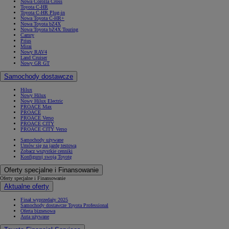
Nowa Corolla Cross
Toyota C-HR
Toyota C-HR Plug-in
Nowa Toyota C-HR+
Nowa Toyota bZ4X
Nowa Toyota bZ4X Touring
Camry
Prius
Mirai
Nowy RAV4
Land Cruiser
Nowy GR GT
Samochody dostawcze
Hilux
Nowy Hilux
Nowy Hilux Electric
PROACE Max
PROACE
PROACE Verso
PROACE CITY
PROACE CITY Verso
Samochody używane
Umów się na jazdę testową
Zobacz wszystkie cenniki
Konfiguruj swoją Toyotę
Oferty specjalne i Finansowanie
Oferty specjalne i Finansowanie
Aktualne oferty
Finał wyprzedaży 2025
Samochody dostawcze Toyota Professional
Oferta biznesowa
Auta używane