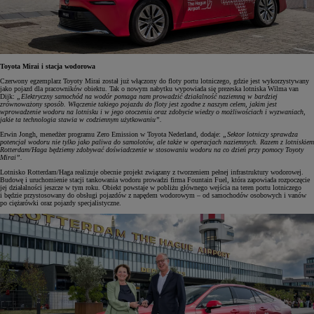
Toyota Mirai i stacja wodorowa
Czerwony egzemplarz Toyoty Mirai został już włączony do floty portu lotniczego, gdzie jest wykorzystywany
jako pojazd dla pracowników obiektu. Tak o nowym nabytku wypowiada się prezeska lotniska Wilma van
Dijk:
„Elektryczny samochód na wodór pomaga nam prowadzić działalność naziemną w bardziej
zrównoważony sposób. Włączenie takiego pojazdu do floty jest zgodne z naszym celem, jakim jest
wprowadzenie wodoru na lotnisku i w jego otoczeniu oraz zdobycie wiedzy o możliwościach i wyzwaniach,
jakie ta technologia stawia w codziennym użytkowaniu”.
Erwin Jongh, menedżer programu Zero Emission w Toyota Nederland, dodaje:
„Sektor lotniczy sprawdza
potencjał wodoru nie tylko jako paliwa do samolotów, ale także w operacjach naziemnych. Razem z lotniskiem
Rotterdam/Haga będziemy zdobywać doświadczenie w stosowaniu wodoru na co dzień przy pomocy Toyoty
Mirai”.
Lotnisko Rotterdam/Haga realizuje obecnie projekt związany z tworzeniem pełnej infrastruktury wodorowej.
Budowę i uruchomienie stacji tankowania wodoru prowadzi firma Fountain Fuel, która zapowiada rozpoczęcie
jej działalności jeszcze w tym roku. Obiekt powstaje w pobliżu głównego wejścia na teren portu lotniczego
i będzie przystosowany do obsługi pojazdów z napędem wodorowym – od samochodów osobowych i vanów
po ciężarówki oraz pojazdy specjalistyczne.