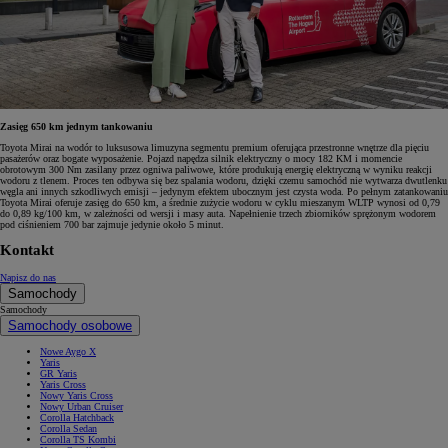
Zasięg 650 km jednym tankowaniu
Toyota Mirai na wodór to luksusowa limuzyna segmentu premium oferująca przestronne wnętrze dla pięciu
pasażerów oraz bogate wyposażenie. Pojazd napędza silnik elektryczny o mocy 182 KM i momencie
obrotowym 300 Nm zasilany przez ogniwa paliwowe, które produkują energię elektryczną w wyniku reakcji
wodoru z tlenem. Proces ten odbywa się bez spalania wodoru, dzięki czemu samochód nie wytwarza dwutlenku
węgla ani innych szkodliwych emisji – jedynym efektem ubocznym jest czysta woda. Po pełnym zatankowaniu
Toyota Mirai oferuje zasięg do 650 km, a średnie zużycie wodoru w cyklu mieszanym WLTP wynosi od 0,79
do 0,89 kg/100 km, w zależności od wersji i masy auta. Napełnienie trzech zbiorników sprężonym wodorem
pod ciśnieniem 700 bar zajmuje jedynie około 5 minut.
Kontakt
Napisz do nas
Samochody
Samochody
Samochody osobowe
Nowe Aygo X
Yaris
GR Yaris
Yaris Cross
Nowy Yaris Cross
Nowy Urban Cruiser
Corolla Hatchback
Corolla Sedan
Corolla TS Kombi