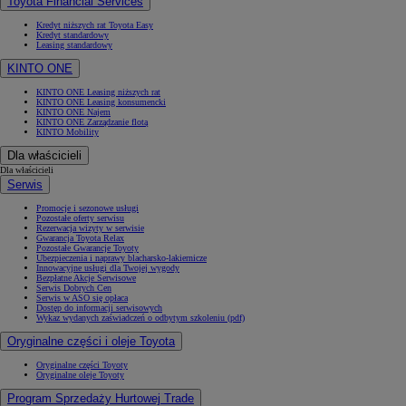
Toyota Financial Services
Kredyt niższych rat Toyota Easy
Kredyt standardowy
Leasing standardowy
KINTO ONE
KINTO ONE Leasing niższych rat
KINTO ONE Leasing konsumencki
KINTO ONE Najem
KINTO ONE Zarządzanie flotą
KINTO Mobility
Dla właścicieli
Dla właścicieli
Serwis
Promocje i sezonowe usługi
Pozostałe oferty serwisu
Rezerwacja wizyty w serwisie
Gwarancja Toyota Relax
Pozostałe Gwarancje Toyoty
Ubezpieczenia i naprawy blacharsko-lakiernicze
Innowacyjne usługi dla Twojej wygody
Bezpłatne Akcje Serwisowe
Serwis Dobrych Cen
Serwis w ASO się opłaca
Dostęp do informacji serwisowych
Wykaz wydanych zaświadczeń o odbytym szkoleniu (pdf)
Oryginalne części i oleje Toyota
Oryginalne części Toyoty
Oryginalne oleje Toyoty
Program Sprzedaży Hurtowej Trade