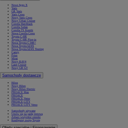
Nowe Aygo X
Yaris
GR Yaris
Yaris Cross
Nowy Yaris Cross
Nowy Urban Cruiser
Corolla Hatchback
Corolla Sedan
Corolla TS Kombi
Nowa Corolla Cross
Toyota C-HR
Toyota C-HR Plug-in
Nowa Toyota C-HR+
Nowa Toyota bZ4X
Nowa Toyota bZ4X Touring
Camry
Prius
Mirai
Nowy RAV4
Land Cruiser
Nowy GR GT
Samochody dostawcze
Hilux
Nowy Hilux
Nowy Hilux Electric
PROACE Max
PROACE
PROACE Verso
PROACE CITY
PROACE CITY Verso
Samochody używane
Umów się na jazdę testową
Zobacz wszystkie cenniki
Konfiguruj swoją Toyotę
Oferty specjalne i Finansowanie