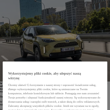
Wykorzystujemy pliki cookie, aby ulepszyć naszą
witrynę
W I kwartale 2023 roku Toyota Motor Europe sprzedała 291 721 aut, co stanowi 6,9% rynku. Udział
Chcemy ułatwić Ci korzystanie z naszej strony i usprawnić świadczenie usług,
zelektryfikowanych samochodów w całkowitej sprzedaży firmy wzrósł do 72%. Toyota stała się drugą
najczęściej wybieraną marką samochodów w Europie. Najpopularniejszym autem i najchętniej
dlatego wykorzystujemy pliki cookie, które są umieszczane na Twoim
wybieraną hybrydą marki został Yaris Cross.
komputerze, telefonie komórkowym lub tablecie. Pomagają one nam zrozumieć
Toyota i Lexus zaliczyli najlepszy I kwartał od 15 lat
Twoje potrzeby i ulepszać funkcjonalność naszej witryny. Są wykorzystywane do
W I kwartale 2023 roku Toyota Motor Europe dostarczyła klientom 291 721 samochodów, co stanowi 6,9%
dostarczania usług i narzędzi osób trzecich, a także służą do celów reklamowych.
europejskiego rynku. Był to najlepszy I kwartał od 2008 roku.
Zalecamy akceptację wszystkich plików cookie. Jeżeli nie wyrażasz na to zgody,
W porównaniu do tego samego okresu 2022 roku sprzedaż pojazdów firmy wzrosła o 2,5%. Znacznie się