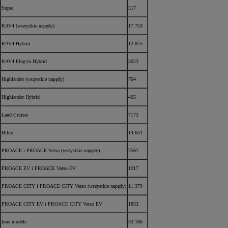
Supra
317
RAV4 (wszystkie napędy)
17 753
RAV4 Hybrid
12 875
RAV4 Plug-in Hybrid
3023
Highlander (wszystkie napędy)
704
Highlander Hybrid
405
Land Cruiser
7172
Hilux
14 651
PROACE i PROACE Verso (wszystkie napędy)
7561
PROACE EV i PROACE Verso EV
1217
PROACE CITY i PROACE CITY Verso (wszystkie napędy)
11 379
PROACE CITY EV i PROACE CITY Verso EV
1833
Inne modele
33 166