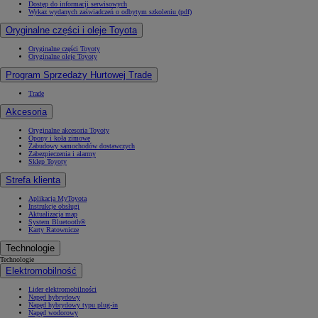
Dostęp do informacji serwisowych
Wykaz wydanych zaświadczeń o odbytym szkoleniu (pdf)
Oryginalne części i oleje Toyota
Oryginalne części Toyoty
Oryginalne oleje Toyoty
Program Sprzedaży Hurtowej Trade
Trade
Akcesoria
Oryginalne akcesoria Toyoty
Opony i koła zimowe
Zabudowy samochodów dostawczych
Zabezpieczenia i alarmy
Sklep Toyoty
Strefa klienta
Aplikacja MyToyota
Instrukcje obsługi
Aktualizacja map
System Bluetooth®
Karty Ratownicze
Technologie
Technologie
Elektromobilność
Lider elektromobilności
Napęd hybrydowy
Napęd hybrydowy typu plug-in
Napęd wodorowy