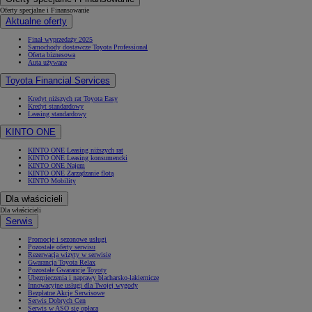
Oferty specjalne i Finansowanie
Aktualne oferty
Finał wyprzedaży 2025
Samochody dostawcze Toyota Professional
Oferta biznesowa
Auta używane
Toyota Financial Services
Kredyt niższych rat Toyota Easy
Kredyt standardowy
Leasing standardowy
KINTO ONE
KINTO ONE Leasing niższych rat
KINTO ONE Leasing konsumencki
KINTO ONE Najem
KINTO ONE Zarządzanie flotą
KINTO Mobility
Dla właścicieli
Dla właścicieli
Serwis
Promocje i sezonowe usługi
Pozostałe oferty serwisu
Rezerwacja wizyty w serwisie
Gwarancja Toyota Relax
Pozostałe Gwarancje Toyoty
Ubezpieczenia i naprawy blacharsko-lakiernicze
Innowacyjne usługi dla Twojej wygody
Bezpłatne Akcje Serwisowe
Serwis Dobrych Cen
Serwis w ASO się opłaca