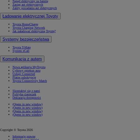
Napęd elektryczny na baterię
Zasięg aut elektrycznych
Zalety posiadania aut elektrycznych
Ładowanie elektrycznej Toyoty
Toyota HomeCharge
Toyota Charging Network
Jak naładować elektryczną Toyotę?
Systemy bezpieczeństwa
Toyota T-Mate
System eCall
Komunikacja z autem
Nowa aplikacja MyToyota
Cyfrowy opiekun auta
Usługi Connected
Płatne subskrypcje
Toyota Connectivity Match
Skontaktuj się z nami
Polityka ciasteczek
Deklaracja dostępności
(Opens in new window)
(Opens in new window)
(Opens in new window)
(Opens in new window)
Copyright © Toyota 2026
Informacje prawne
Polityka prywatności