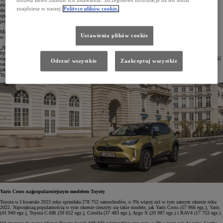
możesz łatwo zmienić ich ustawienia. Szczegółowe informacje na ten temat
zwiększyło zwłaszcza zainteresowanie zelektryfikowanymi samochodami Toyoty i Lexusa. Od stycznia
znajdziesz w naszej
Polityce plików cookie.
do marca 2023 roku sprzedano ich w liczbie 209 029 egz., o 6% więcej rok do roku. Ich udział w całkowitej
sprzedaży firmy osiągnął rekordowy poziom 72%. W Unii Europejskiej i innych krajach Europy Zachodniej
poziom ten wyniósł 76%, natomiast na wschodnich rynkach – 53%.
Marka Toyota pozostaje drugą najpopularniejszą marką samochodów w Europie z 6,6-procentowym udziałem
Ustawienia plików cookie
w rynku.
„Nasze wyniki w I kwartale tego roku są najlepsze od 2008 roku, a zelektryfikowane samochody z napędami
hybrydowymi, hybrydowymi typu plug-in, elektrycznymi na baterię i na wodorowe ogniwa paliwowe cieszą
się dużym zainteresowaniem w całym regionie. Zebraliśmy bardzo dużo zamówień, co potwierdza atrakcyjność
Odrzuć wszystkie
Zaakceptuj wszystkie
samochodów z gamy modelowej Toyoty i Lexusa, które wyróżniają się pod względem designu, wysokiej
jakości i niezawodności oraz niskoemisyjnych napędów” – powiedział Matt Harrison, dyrektor operacyjny
Toyota Motor Europe.
Yaris Cross najpopularniejszym modelem Toyoty
Toyota w I kwartale 2023 roku sprzedała 278 752 samochodów, o 3% więcej niż w tym samym okresie roku
2022. Największą popularnością w tym okresie cieszyły się takie modele, jak Yaris Cross (57 966 egz.), Yaris
(41 940 egz.), Toyota C-HR (39 652 egz.), Corolla (37 483 egz.), Aygo X (20 987 egz.) i RAV4 (17 753 egz.).