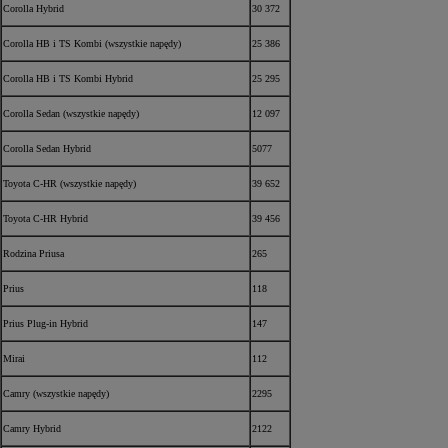
Corolla Hybrid
30 372
Corolla HB i TS Kombi (wszystkie napędy)
25 386
Corolla HB i TS Kombi Hybrid
25 295
Corolla Sedan (wszystkie napędy)
12 097
Corolla Sedan Hybrid
5077
Toyota C-HR (wszystkie napędy)
39 652
Toyota C-HR Hybrid
39 456
Rodzina Priusa
265
Prius
118
Prius Plug-in Hybrid
147
Mirai
112
Camry (wszystkie napędy)
2295
Camry Hybrid
2122