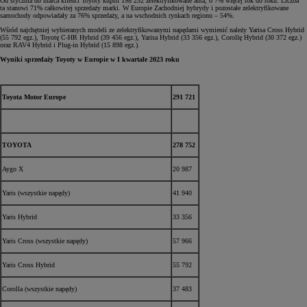
Od stycznia do marca klienci Toyoty kupili 198 232 zelektryfikowane auta, o 7% więcej rok do roku. Liczba
ta stanowi 71% całkowitej sprzedaży marki. W Europie Zachodniej hybrydy i pozostałe zelektryfikowane
samochody odpowiadały za 76% sprzedaży, a na wschodnich rynkach regionu – 54%.
Wśród najchętniej wybieranych modeli ze zelektryfikowanymi napędami wymienić należy Yarisa Cross Hybrid
(55 792 egz.), Toyotę C-HR Hybrid (39 456 egz.), Yarisa Hybrid (33 356 egz.), Corollę Hybrid (30 372 egz.)
oraz RAV4 Hybrid i Plug-in Hybrid (15 898 egz.).
Wyniki sprzedaży Toyoty w Europie w I kwartale 2023 roku
Toyota Motor Europe
291 721
TOYOTA
278 752
Aygo X
20 987
Yaris (wszystkie napędy)
41 940
Yaris Hybrid
33 356
Yaris Cross (wszystkie napędy)
57 966
Yaris Cross Hybrid
55 792
Corolla (wszystkie napędy)
37 483