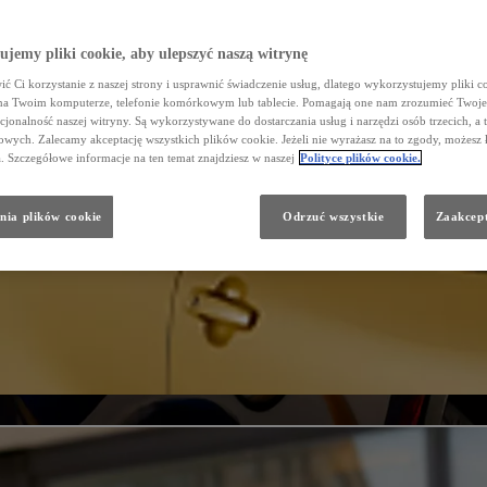
jemy pliki cookie, aby ulepszyć naszą witrynę
ć Ci korzystanie z naszej strony i usprawnić świadczenie usług, dlatego wykorzystujemy pliki co
na Twoim komputerze, telefonie komórkowym lub tablecie. Pomagają one nam zrozumieć Twoje 
cjonalność naszej witryny. Są wykorzystywane do dostarczania usług i narzędzi osób trzecich, a 
wych. Zalecamy akceptację wszystkich plików cookie. Jeżeli nie wyrażasz na to zgody, możesz 
a. Szczegółowe informacje na ten temat znajdziesz w naszej
Polityce plików cookie.
nia plików cookie
Odrzuć wszystkie
Zaakcept