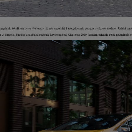
napędami. Wynik ten był o 4% lepszy niż rok wcześniej i zdecydowanie powyżej rynkowej średniej. Udział sa
Europie. Zgodnie z globalną strategią Environmental Challenge 2050, koncern osiągnie pełną neutralność p