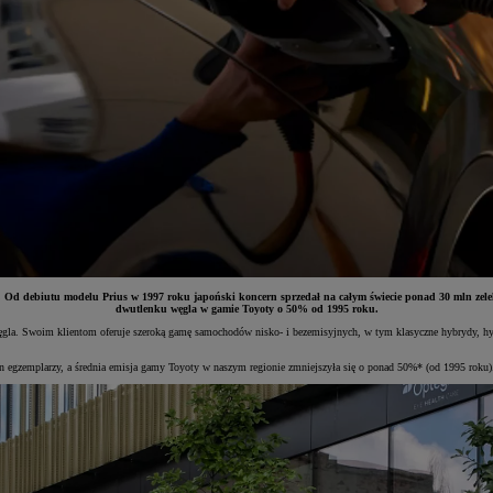
 debiutu modelu Prius w 1997 roku japoński koncern sprzedał na całym świecie ponad 30 mln zelektr
dwutlenku węgla w gamie Toyoty o 50% od 1995 roku.
ęgla. Swoim klientom oferuje szeroką gamę samochodów nisko- i bezemisyjnych, w tym klasyczne hybrydy, hybry
 egzemplarzy, a średnia emisja gamy Toyoty w naszym regionie zmniejszyła się o ponad 50%* (od 1995 roku).