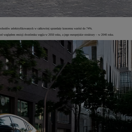
mochodów zelektryfikowanych w całkowitej sprzedaży koncernu wzrósł do 74%.
od względem emisji dwutlenku węgla w 2050 roku, a jego europejskie struktury – w 2040 roku.