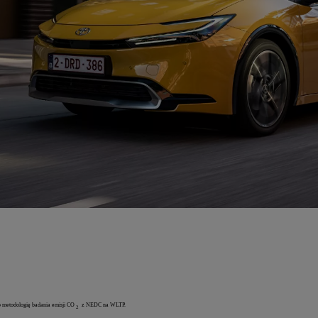
o metodologię badania emisji CO
z NEDC na WLTP.
2