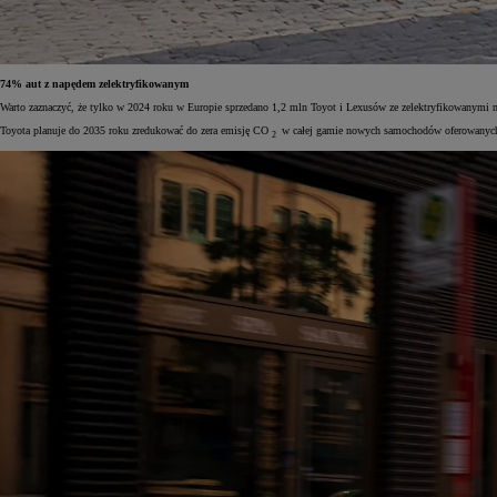
74% aut z napędem zelektryfikowanym
Warto zaznaczyć, że tylko w 2024 roku w Europie sprzedano 1,2 mln Toyot i Lexusów ze zelektryfikowanymi 
Toyota planuje do 2035 roku zredukować do zera emisję CO
w całej gamie nowych samochodów oferowanych w 
2