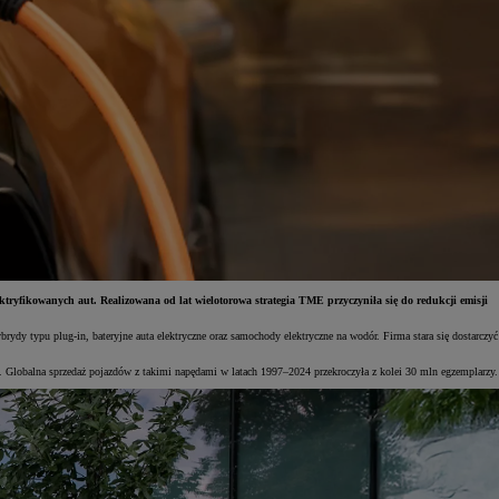
yfikowanych aut. Realizowana od lat wielotorowa strategia TME przyczyniła się do redukcji emisji
dy typu plug-in, bateryjne auta elektryczne oraz samochody elektryczne na wodór. Firma stara się dostarczyć
 Globalna sprzedaż pojazdów z takimi napędami w latach 1997–2024 przekroczyła z kolei 30 mln egzemplarzy.