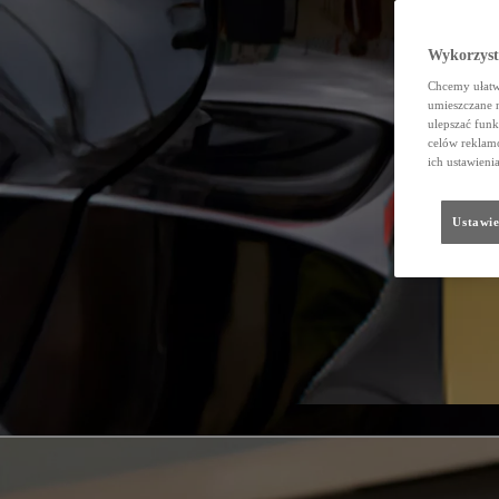
Wykorzystu
Chcemy ułatwi
umieszczane 
ulepszać funk
celów reklamo
ich ustawieni
Ustawie