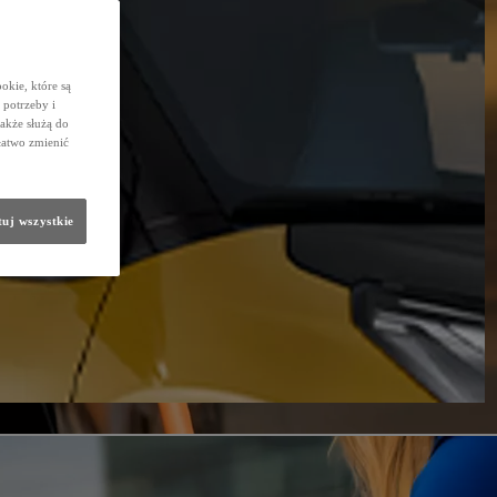
okie, które są
potrzeby i
także służą do
łatwo zmienić
uj wszystkie