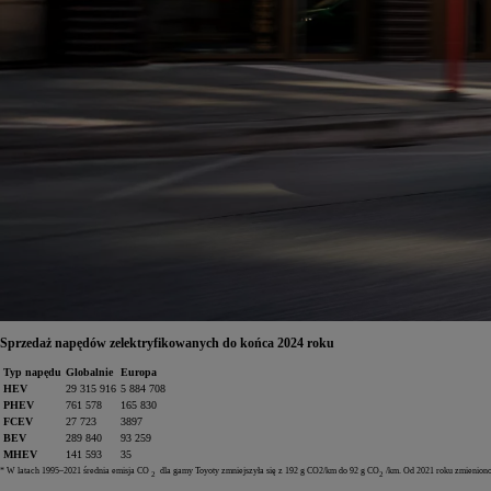
Sprzedaż napędów zelektryfikowanych do końca 2024 roku
Typ napędu
Globalnie
Europa
HEV
29 315 916
5 884 708
PHEV
761 578
165 830
FCEV
27 723
3897
BEV
289 840
93 259
MHEV
141 593
35
* W latach 1995–2021 średnia emisja CO
dla gamy Toyoty zmniejszyła się z 192 g CO2/km do 92 g CO
/km. Od 2021 roku zmienion
2
2