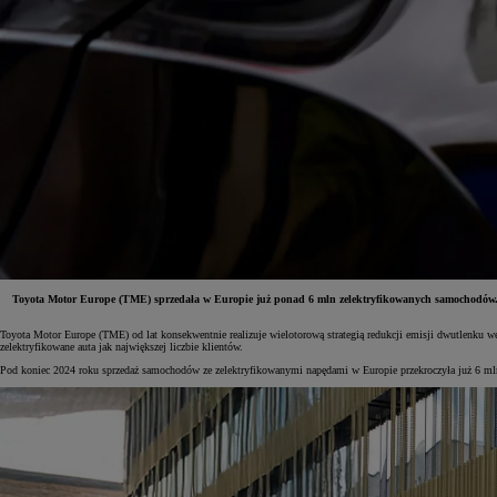
Toyota Motor Europe (TME) sprzedała w Europie już ponad 6 mln zelektryfikowanych samochodów. Od
Toyota Motor Europe (TME) od lat konsekwentnie realizuje wielotorową strategią redukcji emisji dwutlenku w
Od
81 900 zł
zelektryfikowane auta jak największej liczbie klientów.
Pod koniec 2024 roku sprzedaż samochodów ze zelektryfikowanymi napędami w Europie przekroczyła już 6 mln
Yaris Cross
HYBRID